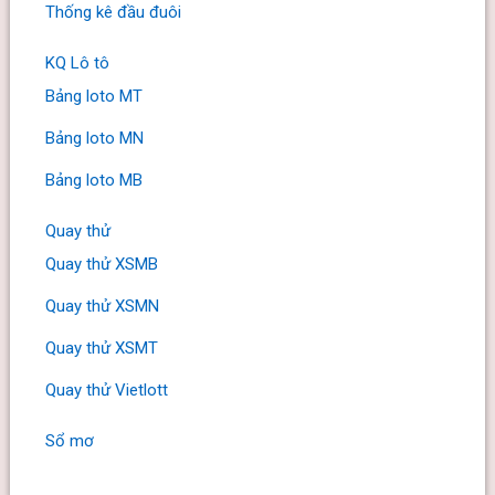
Thống kê đầu đuôi
KQ Lô tô
Bảng loto MT
Bảng loto MN
Bảng loto MB
Quay thử
Quay thử XSMB
Quay thử XSMN
Quay thử XSMT
Quay thử Vietlott
Sổ mơ