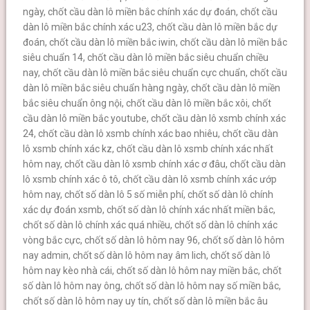
ngày
,
chốt cầu dàn lô miền bắc chính xác dự đoán
,
chốt cầu
dàn lô miền bắc chính xác u23
,
chốt cầu dàn lô miền bắc dự
đoán
,
chốt cầu dàn lô miền bắc iwin
,
chốt cầu dàn lô miền bắc
siêu chuẩn 14
,
chốt cầu dàn lô miền bắc siêu chuẩn chiều
nay
,
chốt cầu dàn lô miền bắc siêu chuẩn cực chuẩn
,
chốt cầu
dàn lô miền bắc siêu chuẩn hàng ngày
,
chốt cầu dàn lô miền
bắc siêu chuẩn ông nội
,
chốt cầu dàn lô miền bắc xôi
,
chốt
cầu dàn lô miền bắc youtube
,
chốt cầu dàn lô xsmb chính xác
24
,
chốt cầu dàn lô xsmb chính xác bao nhiêu
,
chốt cầu dàn
lô xsmb chính xác kz
,
chốt cầu dàn lô xsmb chính xác nhất
hôm nay
,
chốt cầu dàn lô xsmb chính xác ơ đâu
,
chốt cầu dàn
lô xsmb chính xác ô tô
,
chốt cầu dàn lô xsmb chính xác ướp
hôm nay
,
chốt số dàn lô 5 số miễn phí
,
chốt số dàn lô chính
xác dự đoán xsmb
,
chốt số dàn lô chính xác nhất miền bắc
,
chốt số dàn lô chính xác quá nhiều
,
chốt số dàn lô chính xác
vòng bắc cực
,
chốt số dàn lô hôm nay 96
,
chốt số dàn lô hôm
nay admin
,
chốt số dàn lô hôm nay âm lich
,
chốt số dàn lô
hôm nay kèo nhà cái
,
chốt số dàn lô hôm nay miền bắc
,
chốt
số dàn lô hôm nay ông
,
chốt số dàn lô hôm nay số miền bắc
,
chốt số dàn lô hôm nay uy tín
,
chốt số dàn lô miền bắc âu