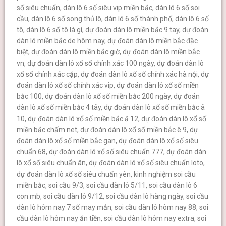
số siêu chuẩn
,
dàn lô 6 số siêu vip miền bắc
,
dàn lô 6 số soi
cầu
,
dàn lô 6 số song thủ lô
,
dàn lô 6 số thành phố
,
dàn lô 6 số
tô
,
dàn lô 6 số tô là gì
,
dự đoán dàn lô miền bắc 9 tay
,
dự đoán
dàn lô miền bắc de hôm nay
,
dự đoán dàn lô miền bắc đặc
biệt
,
dự đoán dàn lô miền bắc giờ
,
dự đoán dàn lô miền bắc
vn
,
dự đoán dàn lô xổ số chính xác 100 ngày
,
dự đoán dàn lô
xổ số chính xác cặp
,
dự đoán dàn lô xổ số chính xác hà nội
,
dự
đoán dàn lô xổ số chính xác vip
,
dự đoán dàn lô xổ số miền
bắc 100
,
dự đoán dàn lô xổ số miền bắc 200 ngày
,
dự đoán
dàn lô xổ số miền bắc 4 tây
,
dự đoán dàn lô xổ số miền bắc â
10
,
dự đoán dàn lô xổ số miền bắc ă 12
,
dự đoán dàn lô xổ số
miền bắc chấm net
,
dự đoán dàn lô xổ số miền bắc ê 9
,
dự
đoán dàn lô xổ số miền bắc gan
,
dự đoán dàn lô xổ số siêu
chuẩn 68
,
dự đoán dàn lô xổ số siêu chuẩn 777
,
dự đoán dàn
lô xổ số siêu chuẩn ân
,
dự đoán dàn lô xổ số siêu chuẩn loto
,
dự đoán dàn lô xổ số siêu chuẩn yên
,
kinh nghiệm soi cầu
miền bắc
,
soi cầu 9/3
,
soi cầu dàn lô 5/11
,
soi cầu dàn lô 6
con mb
,
soi cầu dàn lô 9/12
,
soi cầu dàn lô hàng ngày
,
soi cầu
dàn lô hôm nay 7 số may mắn
,
soi cầu dàn lô hôm nay 88
,
soi
cầu dàn lô hôm nay ăn tiền
,
soi cầu dàn lô hôm nay extra
,
soi