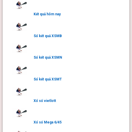
Kết quả hôm nay
Sổ kết quả XSMB
Sổ kết quả XSMN
Sổ kết quả XSMT
Xổ số vietlott
Xổ số Mega 6/45