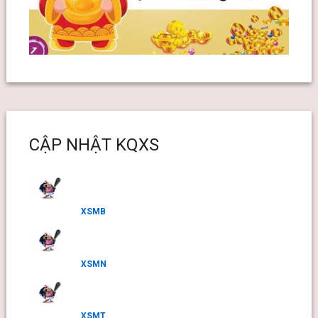
CẬP NHẬT KQXS
XSMB
XSMN
XSMT