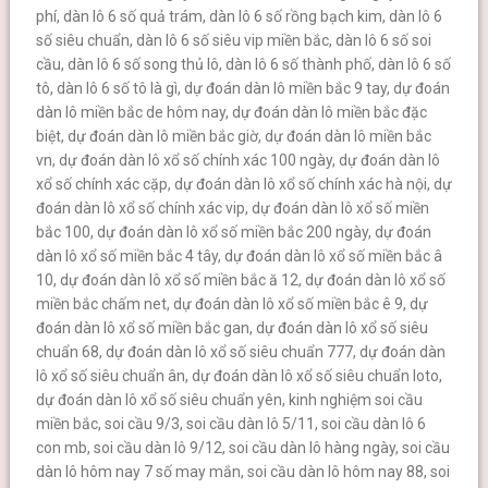
phí
,
dàn lô 6 số quả trám
,
dàn lô 6 số rồng bạch kim
,
dàn lô 6
số siêu chuẩn
,
dàn lô 6 số siêu vip miền bắc
,
dàn lô 6 số soi
cầu
,
dàn lô 6 số song thủ lô
,
dàn lô 6 số thành phố
,
dàn lô 6 số
tô
,
dàn lô 6 số tô là gì
,
dự đoán dàn lô miền bắc 9 tay
,
dự đoán
dàn lô miền bắc de hôm nay
,
dự đoán dàn lô miền bắc đặc
biệt
,
dự đoán dàn lô miền bắc giờ
,
dự đoán dàn lô miền bắc
vn
,
dự đoán dàn lô xổ số chính xác 100 ngày
,
dự đoán dàn lô
xổ số chính xác cặp
,
dự đoán dàn lô xổ số chính xác hà nội
,
dự
đoán dàn lô xổ số chính xác vip
,
dự đoán dàn lô xổ số miền
bắc 100
,
dự đoán dàn lô xổ số miền bắc 200 ngày
,
dự đoán
dàn lô xổ số miền bắc 4 tây
,
dự đoán dàn lô xổ số miền bắc â
10
,
dự đoán dàn lô xổ số miền bắc ă 12
,
dự đoán dàn lô xổ số
miền bắc chấm net
,
dự đoán dàn lô xổ số miền bắc ê 9
,
dự
đoán dàn lô xổ số miền bắc gan
,
dự đoán dàn lô xổ số siêu
chuẩn 68
,
dự đoán dàn lô xổ số siêu chuẩn 777
,
dự đoán dàn
lô xổ số siêu chuẩn ân
,
dự đoán dàn lô xổ số siêu chuẩn loto
,
dự đoán dàn lô xổ số siêu chuẩn yên
,
kinh nghiệm soi cầu
miền bắc
,
soi cầu 9/3
,
soi cầu dàn lô 5/11
,
soi cầu dàn lô 6
con mb
,
soi cầu dàn lô 9/12
,
soi cầu dàn lô hàng ngày
,
soi cầu
dàn lô hôm nay 7 số may mắn
,
soi cầu dàn lô hôm nay 88
,
soi