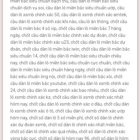
miền bắc siêu chuẩn bạch thủ
,
cầu dàn lô miền bắc siêu
chuẩn dịch vụ soi
,
cầu dàn lô miền bắc siêu chuẩn ướp
,
cầu
dàn lô xsmb chính xác 50
,
cầu dàn lô xsmb chính xác amtek
,
cầu dàn lô xsmb chính xác khi nào
,
cầu lô ăn thông
,
chốt cầu
dàn lô miền bắc 4 số vip
,
chốt cầu dàn lô miền bắc 7 hàng
ngày
,
chốt cầu dàn lô miền bắc chính xác dự đoán
,
chốt cầu
dàn lô miền bắc chính xác u23
,
chốt cầu dàn lô miền bắc dự
đoán
,
chốt cầu dàn lô miền bắc iwin
,
chốt cầu dàn lô miền bắc
siêu chuẩn 14
,
chốt cầu dàn lô miền bắc siêu chuẩn chiều
nay
,
chốt cầu dàn lô miền bắc siêu chuẩn cực chuẩn
,
chốt cầu
dàn lô miền bắc siêu chuẩn hàng ngày
,
chốt cầu dàn lô miền
bắc siêu chuẩn ông nội
,
chốt cầu dàn lô miền bắc xôi
,
chốt
cầu dàn lô miền bắc youtube
,
chốt cầu dàn lô xsmb chính xác
24
,
chốt cầu dàn lô xsmb chính xác bao nhiêu
,
chốt cầu dàn
lô xsmb chính xác kz
,
chốt cầu dàn lô xsmb chính xác nhất
hôm nay
,
chốt cầu dàn lô xsmb chính xác ơ đâu
,
chốt cầu dàn
lô xsmb chính xác ô tô
,
chốt cầu dàn lô xsmb chính xác ướp
hôm nay
,
chốt số dàn lô 5 số miễn phí
,
chốt số dàn lô chính
xác dự đoán xsmb
,
chốt số dàn lô chính xác nhất miền bắc
,
chốt số dàn lô chính xác quá nhiều
,
chốt số dàn lô chính xác
vòng bắc cực
,
chốt số dàn lô hôm nay 96
,
chốt số dàn lô hôm