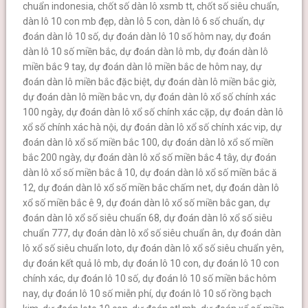
chuẩn indonesia
,
chốt số dàn lô xsmb tt
,
chốt số siêu chuẩn
,
dàn lô 10 con mb đẹp
,
dàn lô 5 con
,
dàn lô 6 số chuẩn
,
dự
đoán dàn lô 10 số
,
dự đoán dàn lô 10 số hôm nay
,
dự đoán
dàn lô 10 số miền bắc
,
dự đoán dàn lô mb
,
dự đoán dàn lô
miền bắc 9 tay
,
dự đoán dàn lô miền bắc de hôm nay
,
dự
đoán dàn lô miền bắc đặc biệt
,
dự đoán dàn lô miền bắc giờ
,
dự đoán dàn lô miền bắc vn
,
dự đoán dàn lô xổ số chính xác
100 ngày
,
dự đoán dàn lô xổ số chính xác cặp
,
dự đoán dàn lô
xổ số chính xác hà nội
,
dự đoán dàn lô xổ số chính xác vip
,
dự
đoán dàn lô xổ số miền bắc 100
,
dự đoán dàn lô xổ số miền
bắc 200 ngày
,
dự đoán dàn lô xổ số miền bắc 4 tây
,
dự đoán
dàn lô xổ số miền bắc â 10
,
dự đoán dàn lô xổ số miền bắc ă
12
,
dự đoán dàn lô xổ số miền bắc chấm net
,
dự đoán dàn lô
xổ số miền bắc ê 9
,
dự đoán dàn lô xổ số miền bắc gan
,
dự
đoán dàn lô xổ số siêu chuẩn 68
,
dự đoán dàn lô xổ số siêu
chuẩn 777
,
dự đoán dàn lô xổ số siêu chuẩn ân
,
dự đoán dàn
lô xổ số siêu chuẩn loto
,
dự đoán dàn lô xổ số siêu chuẩn yên
,
dự đoán kết quả lô mb
,
dự đoán lô 10 con
,
dự đoán lô 10 con
chính xác
,
dự đoán lô 10 số
,
dự đoán lô 10 số miền bắc hôm
nay
,
dự đoán lô 10 số miễn phí
,
dự đoán lô 10 số rồng bạch