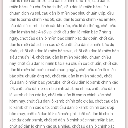
dàn lô miền bắc inox
,
cầu dàn lô miền bắc mai
,
cầu dàn lô
miền bắc siêu chuẩn bạch thủ
,
cầu dàn lô miền bắc siêu
chuẩn dịch vụ soi
,
cầu dàn lô miền bắc siêu chuẩn ướp
,
cầu
dàn lô xsmb chính xác 50
,
cầu dàn lô xsmb chính xác amtek
,
cầu dàn lô xsmb chính xác khi nào
,
cầu lô ăn thông
,
chốt cầu
dàn lô miền bắc 4 số vip
,
chốt cầu dàn lô miền bắc 7 hàng
ngày
,
chốt cầu dàn lô miền bắc chính xác dự đoán
,
chốt cầu
dàn lô miền bắc chính xác u23
,
chốt cầu dàn lô miền bắc dự
đoán
,
chốt cầu dàn lô miền bắc iwin
,
chốt cầu dàn lô miền bắc
siêu chuẩn 14
,
chốt cầu dàn lô miền bắc siêu chuẩn chiều
nay
,
chốt cầu dàn lô miền bắc siêu chuẩn cực chuẩn
,
chốt cầu
dàn lô miền bắc siêu chuẩn hàng ngày
,
chốt cầu dàn lô miền
bắc siêu chuẩn ông nội
,
chốt cầu dàn lô miền bắc xôi
,
chốt
cầu dàn lô miền bắc youtube
,
chốt cầu dàn lô xsmb chính xác
24
,
chốt cầu dàn lô xsmb chính xác bao nhiêu
,
chốt cầu dàn
lô xsmb chính xác kz
,
chốt cầu dàn lô xsmb chính xác nhất
hôm nay
,
chốt cầu dàn lô xsmb chính xác ơ đâu
,
chốt cầu dàn
lô xsmb chính xác ô tô
,
chốt cầu dàn lô xsmb chính xác ướp
hôm nay
,
chốt số dàn lô 5 số miễn phí
,
chốt số dàn lô chính
xác dự đoán xsmb
,
chốt số dàn lô chính xác nhất miền bắc
,
chốt số dàn lô chính xác quá nhiều
,
chốt số dàn lô chính xác