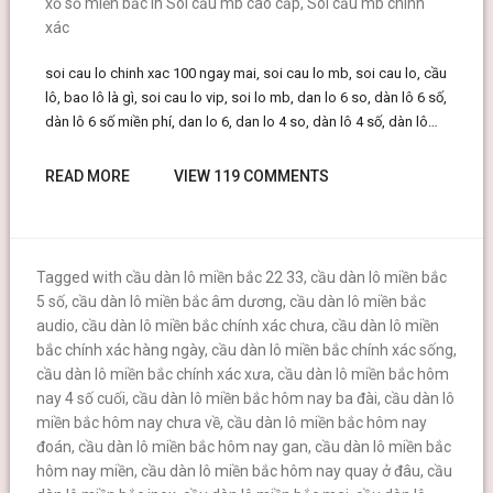
xổ số miền bắc
in
Soi cầu mb cao cấp
,
Soi cầu mb chính
xác
soi cau lo chinh xac 100 ngay mai, soi cau lo mb, soi cau lo, cầu
lô, bao lô là gì, soi cau lo vip, soi lo mb, dan lo 6 so, dàn lô 6 số,
dàn lô 6 số miền phí, dan lo 6, dan lo 4 so, dàn lô 4 số, dàn lô…
READ MORE
VIEW 119 COMMENTS
Tagged with
cầu dàn lô miền bắc 22 33
,
cầu dàn lô miền bắc
5 số
,
cầu dàn lô miền bắc âm dương
,
cầu dàn lô miền bắc
audio
,
cầu dàn lô miền bắc chính xác chưa
,
cầu dàn lô miền
bắc chính xác hàng ngày
,
cầu dàn lô miền bắc chính xác sống
,
cầu dàn lô miền bắc chính xác xưa
,
cầu dàn lô miền bắc hôm
nay 4 số cuối
,
cầu dàn lô miền bắc hôm nay ba đài
,
cầu dàn lô
miền bắc hôm nay chưa về
,
cầu dàn lô miền bắc hôm nay
đoán
,
cầu dàn lô miền bắc hôm nay gan
,
cầu dàn lô miền bắc
hôm nay miền
,
cầu dàn lô miền bắc hôm nay quay ở đâu
,
cầu