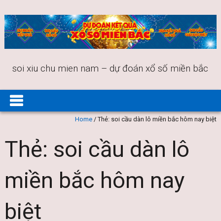
soi xiu chu mien nam – dự đoán xổ số miền bắc
Home
/
Thẻ:
soi cầu dàn lô miền bắc hôm nay biệt
Thẻ:
soi cầu dàn lô
miền bắc hôm nay
biệt