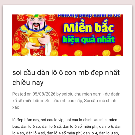
soi cầu dàn lô 6 con mb đẹp nhất
chiều nay
Posted on
05/08/2026
by
soi xiu chu mien nam - dự đoán
xổ số miền bắc
in
Soi cầu mb cao cấp
,
Soi cầu mb chính
xác
lô đẹp hôm nay, soi cau lo vip, soi cau lo chinh xac nhat mien
bac, dan lo 6 so, dàn lô 6 số, dàn lô 6 số miền phí, dan lo 6, dan
lo 4 so, dàn lô 4 số, dàn lô 4 số miền phí, dan lo 4, dan lo 8 so,