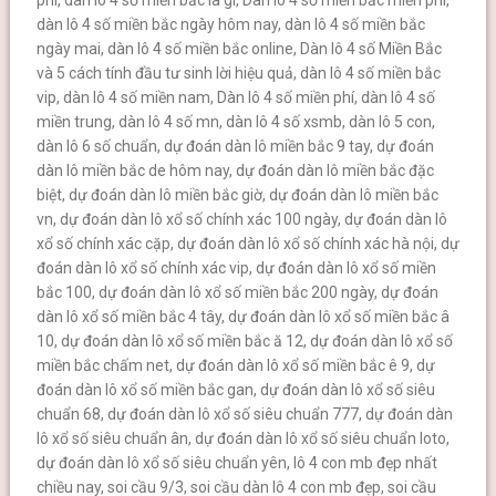
phí
,
dàn lô 4 số miền bắc là gì
,
Dàn lô 4 số miền bắc miễn phí
,
dàn lô 4 số miền bắc ngày hôm nay
,
dàn lô 4 số miền bắc
ngày mai
,
dàn lô 4 số miền bắc online
,
Dàn lô 4 số Miền Bắc
và 5 cách tính đầu tư sinh lời hiệu quả
,
dàn lô 4 số miền bắc
vip
,
dàn lô 4 số miền nam
,
Dàn lô 4 số miền phí
,
dàn lô 4 số
miền trung
,
dàn lô 4 số mn
,
dàn lô 4 số xsmb
,
dàn lô 5 con
,
dàn lô 6 số chuẩn
,
dự đoán dàn lô miền bắc 9 tay
,
dự đoán
dàn lô miền bắc de hôm nay
,
dự đoán dàn lô miền bắc đặc
biệt
,
dự đoán dàn lô miền bắc giờ
,
dự đoán dàn lô miền bắc
vn
,
dự đoán dàn lô xổ số chính xác 100 ngày
,
dự đoán dàn lô
xổ số chính xác cặp
,
dự đoán dàn lô xổ số chính xác hà nội
,
dự
đoán dàn lô xổ số chính xác vip
,
dự đoán dàn lô xổ số miền
bắc 100
,
dự đoán dàn lô xổ số miền bắc 200 ngày
,
dự đoán
dàn lô xổ số miền bắc 4 tây
,
dự đoán dàn lô xổ số miền bắc â
10
,
dự đoán dàn lô xổ số miền bắc ă 12
,
dự đoán dàn lô xổ số
miền bắc chấm net
,
dự đoán dàn lô xổ số miền bắc ê 9
,
dự
đoán dàn lô xổ số miền bắc gan
,
dự đoán dàn lô xổ số siêu
chuẩn 68
,
dự đoán dàn lô xổ số siêu chuẩn 777
,
dự đoán dàn
lô xổ số siêu chuẩn ân
,
dự đoán dàn lô xổ số siêu chuẩn loto
,
dự đoán dàn lô xổ số siêu chuẩn yên
,
lô 4 con mb đẹp nhất
chiều nay
,
soi cầu 9/3
,
soi cầu dàn lô 4 con mb đẹp
,
soi cầu