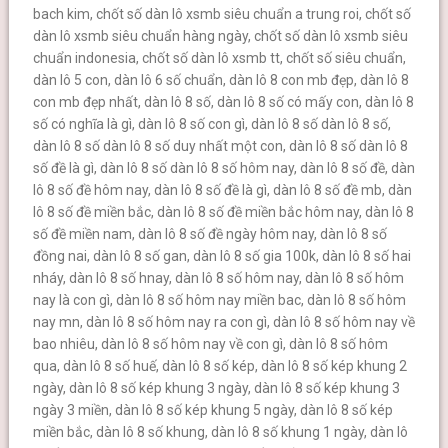
bach kim
,
chốt số dàn lô xsmb siêu chuẩn a trung roi
,
chốt số
dàn lô xsmb siêu chuẩn hàng ngày
,
chốt số dàn lô xsmb siêu
chuẩn indonesia
,
chốt số dàn lô xsmb tt
,
chốt số siêu chuẩn
,
dàn lô 5 con
,
dàn lô 6 số chuẩn
,
dàn lô 8 con mb đẹp
,
dàn lô 8
con mb đẹp nhất
,
dàn lô 8 số
,
dàn lô 8 số có mấy con
,
dàn lô 8
số có nghĩa là gì
,
dàn lô 8 số con gì
,
dàn lô 8 số dàn lô 8 số
,
dàn lô 8 số dàn lô 8 số duy nhất một con
,
dàn lô 8 số dàn lô 8
số đề là gì
,
dàn lô 8 số dàn lô 8 số hôm nay
,
dàn lô 8 số đề
,
dàn
lô 8 số đề hôm nay
,
dàn lô 8 số đề là gì
,
dàn lô 8 số đề mb
,
dàn
lô 8 số đề miền bắc
,
dàn lô 8 số đề miền bắc hôm nay
,
dàn lô 8
số đề miền nam
,
dàn lô 8 số đề ngày hôm nay
,
dàn lô 8 số
đồng nai
,
dàn lô 8 số gan
,
dàn lô 8 số gia 100k
,
dàn lô 8 số hai
nháy
,
dàn lô 8 số hnay
,
dàn lô 8 số hôm nay
,
dàn lô 8 số hôm
nay là con gì
,
dàn lô 8 số hôm nay miền bac
,
dàn lô 8 số hôm
nay mn
,
dàn lô 8 số hôm nay ra con gì
,
dàn lô 8 số hôm nay về
bao nhiêu
,
dàn lô 8 số hôm nay về con gì
,
dàn lô 8 số hôm
qua
,
dàn lô 8 số huế
,
dàn lô 8 số kép
,
dàn lô 8 số kép khung 2
ngày
,
dàn lô 8 số kép khung 3 ngày
,
dàn lô 8 số kép khung 3
ngày 3 miền
,
dàn lô 8 số kép khung 5 ngày
,
dàn lô 8 số kép
miền bắc
,
dàn lô 8 số khung
,
dàn lô 8 số khung 1 ngày
,
dàn lô