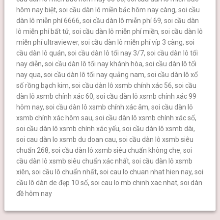
hôm nay biệt
,
soi cầu dàn lô miền bắc hôm nay càng
,
soi cầu
dàn lô miễn phí 6666
,
soi cầu dàn lô miễn phí 69
,
soi cầu dàn
lô miễn phí bất tử
,
soi cầu dàn lô miễn phí miền
,
soi cầu dàn lô
miễn phí ultraviewer
,
soi cầu dàn lô miễn phí víp 3 càng
,
soi
cầu dàn lô quán
,
soi cầu dàn lô tối nay 3/7
,
soi cầu dàn lô tối
nay diễn
,
soi cầu dàn lô tối nay khánh hòa
,
soi cầu dàn lô tối
nay qua
,
soi cầu dàn lô tối nay quảng nam
,
soi cầu dàn lô xổ
số rồng bạch kim
,
soi cầu dàn lô xsmb chính xác 56
,
soi cầu
dàn lô xsmb chính xác 60
,
soi cầu dàn lô xsmb chính xác 99
hôm nay
,
soi cầu dàn lô xsmb chính xác âm
,
soi cầu dàn lô
xsmb chính xác hôm sau
,
soi cầu dàn lô xsmb chính xác số
,
soi cầu dàn lô xsmb chính xác yếu
,
soi cầu dàn lô xsmb dài
,
soi cau dàn lo xsmb du doan cau
,
soi cầu dàn lô xsmb siêu
chuẩn 268
,
soi cầu dàn lô xsmb siêu chuẩn không che
,
soi
cầu dàn lô xsmb siêu chuẩn xác nhất
,
soi cầu dàn lô xsmb
xiên
,
soi cầu lô chuẩn nhất
,
soi cau lo chuan nhat hien nay
,
soi
cầu lô dàn de đẹp 10 số
,
soi cau lo mb chinh xac nhat
,
soi dàn
đề hôm nay