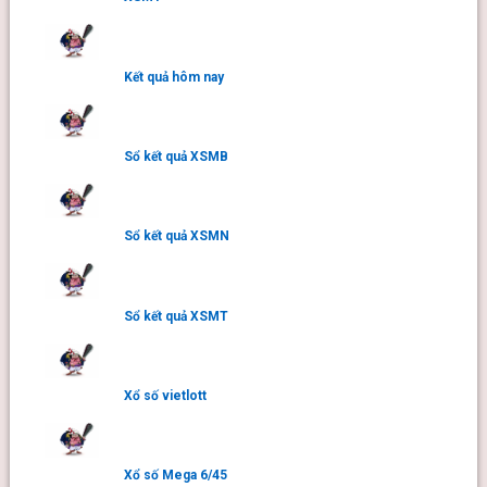
Kết quả hôm nay
Sổ kết quả XSMB
Sổ kết quả XSMN
Sổ kết quả XSMT
Xổ số vietlott
Xổ số Mega 6/45