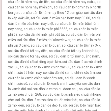
cầu dàn lô hôm nay ăn tiền
,
soi cầu dàn lô hôm nay extra
,
soi
cầu dàn lô hôm nay miễn phí
,
soi cầu dàn lô hôm nay o north
bergen
,
soi cầu dàn lô hôm nay theo 12 con giáp
,
soi cầu dàn
lô kép đắk lắk
,
soi cầu dàn lô miền bắc hôm nay 00 00
,
soi cầu
dàn lô miền bắc hôm nay biệt
,
soi cầu dàn lô miền bắc hôm
nay càng
,
soi cầu dàn lô miễn phí 6666
,
soi cầu dàn lô miễn
phí 69
,
soi cầu dàn lô miễn phí bất tử
,
soi cầu dàn lô miễn phí
miền
,
soi cầu dàn lô miễn phí ultraviewer
,
soi cầu dàn lô miễn
phí víp 3 càng
,
soi cầu dàn lô quán
,
soi cầu dàn lô tối nay 3/7
,
soi cầu dàn lô tối nay diễn
,
soi cầu dàn lô tối nay khánh hòa
,
soi cầu dàn lô tối nay qua
,
soi cầu dàn lô tối nay quảng nam
,
soi cầu dàn lô xổ số rồng bạch kim
,
soi cầu dàn lô xsmb chính
xác 56
,
soi cầu dàn lô xsmb chính xác 60
,
soi cầu dàn lô xsmb
chính xác 99 hôm nay
,
soi cầu dàn lô xsmb chính xác âm
,
soi
cầu dàn lô xsmb chính xác hôm sau
,
soi cầu dàn lô xsmb
chính xác số
,
soi cầu dàn lô xsmb chính xác yếu
,
soi cầu dàn
lô xsmb dài
,
soi cau dàn lo xsmb du doan cau
,
soi cầu dàn lô
xsmb siêu chuẩn 268
,
soi cầu dàn lô xsmb siêu chuẩn không
che
,
soi cầu dàn lô xsmb siêu chuẩn xác nhất
,
soi cầu dàn lô
xsmb xiên
,
soi cầu lô dàn de đẹp 10 số
,
soi cầu loto miền bắc
,
soi cầu miền bắc chính xác
,
soi cầu thống kê miền bắc
,
soi