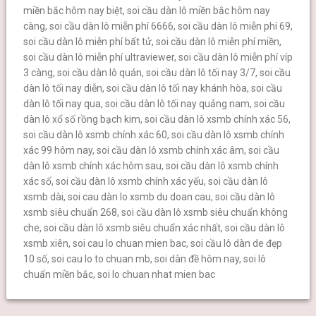
miền bắc hôm nay biệt
,
soi cầu dàn lô miền bắc hôm nay
càng
,
soi cầu dàn lô miễn phí 6666
,
soi cầu dàn lô miễn phí 69
,
soi cầu dàn lô miễn phí bất tử
,
soi cầu dàn lô miễn phí miền
,
soi cầu dàn lô miễn phí ultraviewer
,
soi cầu dàn lô miễn phí víp
3 càng
,
soi cầu dàn lô quán
,
soi cầu dàn lô tối nay 3/7
,
soi cầu
dàn lô tối nay diễn
,
soi cầu dàn lô tối nay khánh hòa
,
soi cầu
dàn lô tối nay qua
,
soi cầu dàn lô tối nay quảng nam
,
soi cầu
dàn lô xổ số rồng bạch kim
,
soi cầu dàn lô xsmb chính xác 56
,
soi cầu dàn lô xsmb chính xác 60
,
soi cầu dàn lô xsmb chính
xác 99 hôm nay
,
soi cầu dàn lô xsmb chính xác âm
,
soi cầu
dàn lô xsmb chính xác hôm sau
,
soi cầu dàn lô xsmb chính
xác số
,
soi cầu dàn lô xsmb chính xác yếu
,
soi cầu dàn lô
xsmb dài
,
soi cau dàn lo xsmb du doan cau
,
soi cầu dàn lô
xsmb siêu chuẩn 268
,
soi cầu dàn lô xsmb siêu chuẩn không
che
,
soi cầu dàn lô xsmb siêu chuẩn xác nhất
,
soi cầu dàn lô
xsmb xiên
,
soi cau lo chuan mien bac
,
soi cầu lô dàn de đẹp
10 số
,
soi cau lo to chuan mb
,
soi dàn đề hôm nay
,
soi lô
chuẩn miền bắc
,
soi lo chuan nhat mien bac