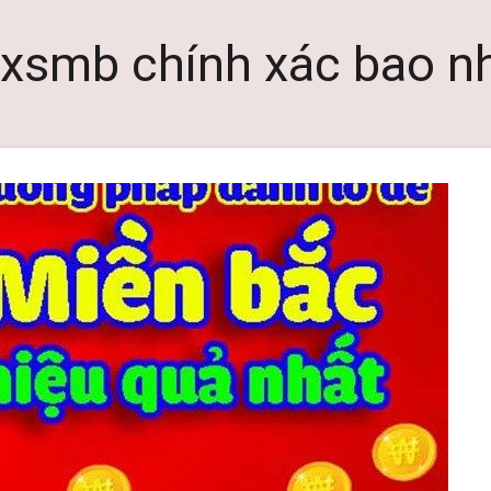
 xsmb chính xác bao n