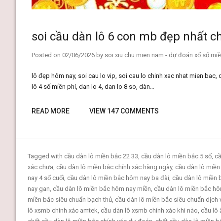
soi cầu dàn lô 6 con mb đẹp nhất c
Posted on
02/06/2026
by
soi xiu chu mien nam - dự đoán xổ số mi
lô đẹp hôm nay, soi cau lo vip, soi cau lo chinh xac nhat mien bac, d
lô 4 số miền phí, dan lo 4, dan lo 8 so, dàn…
READ MORE
VIEW 147 COMMENTS
Tagged with
cầu dàn lô miền bắc 22 33
,
cầu dàn lô miền bắc 5 số
,
cầ
xác chưa
,
cầu dàn lô miền bắc chính xác hàng ngày
,
cầu dàn lô miền
nay 4 số cuối
,
cầu dàn lô miền bắc hôm nay ba đài
,
cầu dàn lô miền 
nay gan
,
cầu dàn lô miền bắc hôm nay miền
,
cầu dàn lô miền bắc hô
miền bắc siêu chuẩn bạch thủ
,
cầu dàn lô miền bắc siêu chuẩn dịch 
lô xsmb chính xác amtek
,
cầu dàn lô xsmb chính xác khi nào
,
cầu lô