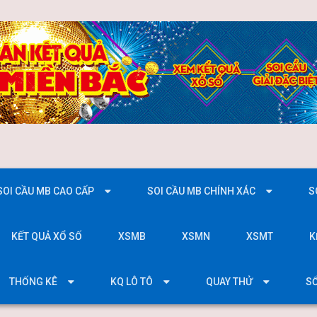
SOI CẦU MB CAO CẤP
SOI CẦU MB CHÍNH XÁC
S
KẾT QUẢ XỔ SỐ
XSMB
XSMN
XSMT
K
THỐNG KÊ
KQ LÔ TÔ
QUAY THỬ
S