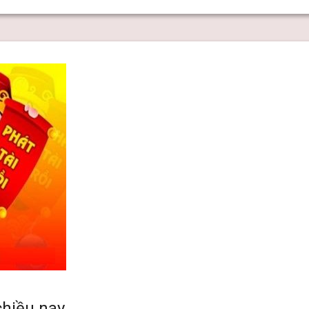
chiều nay