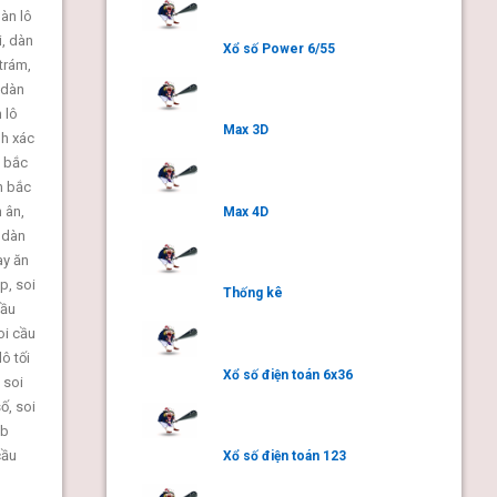
àn lô
i
,
dàn
Xổ số Power 6/55
 trám
,
dàn
 lô
Max 3D
nh xác
n bắc
n bắc
n ân
,
Max 4D
 dàn
ay ăn
áp
,
soi
Thống kê
cầu
oi cầu
ô tối
Xổ số điện toán 6x36
,
soi
số
,
soi
mb
cầu
Xổ số điện toán 123