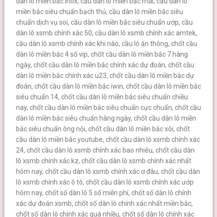
dàn lô miền bắc inox
,
cầu dàn lô miền bắc mai
,
cầu dàn lô
miền bắc siêu chuẩn bạch thủ
,
cầu dàn lô miền bắc siêu
chuẩn dịch vụ soi
,
cầu dàn lô miền bắc siêu chuẩn ướp
,
cầu
dàn lô xsmb chính xác 50
,
cầu dàn lô xsmb chính xác amtek
,
cầu dàn lô xsmb chính xác khi nào
,
cầu lô ăn thông
,
chốt cầu
dàn lô miền bắc 4 số vip
,
chốt cầu dàn lô miền bắc 7 hàng
ngày
,
chốt cầu dàn lô miền bắc chính xác dự đoán
,
chốt cầu
dàn lô miền bắc chính xác u23
,
chốt cầu dàn lô miền bắc dự
đoán
,
chốt cầu dàn lô miền bắc iwin
,
chốt cầu dàn lô miền bắc
siêu chuẩn 14
,
chốt cầu dàn lô miền bắc siêu chuẩn chiều
nay
,
chốt cầu dàn lô miền bắc siêu chuẩn cực chuẩn
,
chốt cầu
dàn lô miền bắc siêu chuẩn hàng ngày
,
chốt cầu dàn lô miền
bắc siêu chuẩn ông nội
,
chốt cầu dàn lô miền bắc xôi
,
chốt
cầu dàn lô miền bắc youtube
,
chốt cầu dàn lô xsmb chính xác
24
,
chốt cầu dàn lô xsmb chính xác bao nhiêu
,
chốt cầu dàn
lô xsmb chính xác kz
,
chốt cầu dàn lô xsmb chính xác nhất
hôm nay
,
chốt cầu dàn lô xsmb chính xác ơ đâu
,
chốt cầu dàn
lô xsmb chính xác ô tô
,
chốt cầu dàn lô xsmb chính xác ướp
hôm nay
,
chốt số dàn lô 5 số miễn phí
,
chốt số dàn lô chính
xác dự đoán xsmb
,
chốt số dàn lô chính xác nhất miền bắc
,
chốt số dàn lô chính xác quá nhiều
,
chốt số dàn lô chính xác