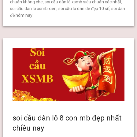
chuẩn không che
,
soi cầu dàn lô xsmb siêu chuẩn xác nhất
,
soi cầu dàn lô xsmb xiên
,
soi cầu lô dàn de đẹp 10 số
,
soi dàn
đề hôm nay
soi cầu dàn lô 8 con mb đẹp nhất
chiều nay