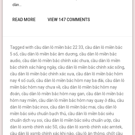
dàn…
READ MORE
VIEW 147 COMMENTS
Tagged with
cầu dàn lô miền bắc 22 33
,
cầu dàn lô miền bắc
5 số
,
cầu dàn lô miền bắc âm dương
,
cầu dàn lô miền bắc
audio
,
cầu dàn lô miền bắc chính xác chưa
,
cầu dàn lô miền
bắc chính xác hàng ngày
,
cầu dàn lô miền bắc chính xác sống
,
cầu dàn lô miền bắc chính xác xưa
,
cầu dàn lô miền bắc hôm
nay 4 số cuối
,
cầu dàn lô miền bắc hôm nay ba đài
,
cầu dàn lô
miền bắc hôm nay chưa về
,
cầu dàn lô miền bắc hôm nay
đoán
,
cầu dàn lô miền bắc hôm nay gan
,
cầu dàn lô miền bắc
hôm nay miền
,
cầu dàn lô miền bắc hôm nay quay ở đâu
,
cầu
dàn lô miền bắc inox
,
cầu dàn lô miền bắc mai
,
cầu dàn lô
miền bắc siêu chuẩn bạch thủ
,
cầu dàn lô miền bắc siêu
chuẩn dịch vụ soi
,
cầu dàn lô miền bắc siêu chuẩn ướp
,
cầu
dàn lô xsmb chính xác 50
,
cầu dàn lô xsmb chính xác amtek
,
cầu dàn lô xsmb chính xác khi nào
,
cầu lô ăn thông
,
chốt cầu