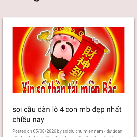
soi cầu dàn lô 4 con mb đẹp nhất
chiều nay
Posted on
05/08/2026
by
soi xiu chu mien nam - dự đoán