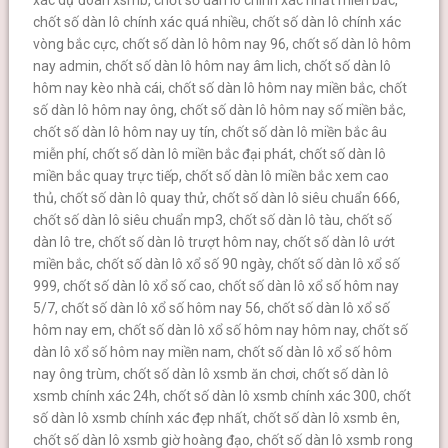
chốt số dàn lô chính xác quá nhiều
,
chốt số dàn lô chính xác
vòng bắc cực
,
chốt số dàn lô hôm nay 96
,
chốt số dàn lô hôm
nay admin
,
chốt số dàn lô hôm nay âm lich
,
chốt số dàn lô
hôm nay kèo nhà cái
,
chốt số dàn lô hôm nay miền bắc
,
chốt
số dàn lô hôm nay ông
,
chốt số dàn lô hôm nay số miền bắc
,
chốt số dàn lô hôm nay uy tín
,
chốt số dàn lô miền bắc âu
miễn phí
,
chốt số dàn lô miền bắc đại phát
,
chốt số dàn lô
miền bắc quay trực tiếp
,
chốt số dàn lô miền bắc xem cao
thủ
,
chốt số dàn lô quay thử
,
chốt số dàn lô siêu chuẩn 666
,
chốt số dàn lô siêu chuẩn mp3
,
chốt số dàn lô tàu
,
chốt số
dàn lô tre
,
chốt số dàn lô trượt hôm nay
,
chốt số dàn lô ướt
miền bắc
,
chốt số dàn lô xổ số 90 ngày
,
chốt số dàn lô xổ số
999
,
chốt số dàn lô xổ số cao
,
chốt số dàn lô xổ số hôm nay
5/7
,
chốt số dàn lô xổ số hôm nay 56
,
chốt số dàn lô xổ số
hôm nay em
,
chốt số dàn lô xổ số hôm nay hôm nay
,
chốt số
dàn lô xổ số hôm nay miền nam
,
chốt số dàn lô xổ số hôm
nay ông trùm
,
chốt số dàn lô xsmb ăn chơi
,
chốt số dàn lô
xsmb chính xác 24h
,
chốt số dàn lô xsmb chính xác 300
,
chốt
số dàn lô xsmb chính xác đẹp nhất
,
chốt số dàn lô xsmb ên
,
chốt số dàn lô xsmb giờ hoàng đạo
,
chốt số dàn lô xsmb rong