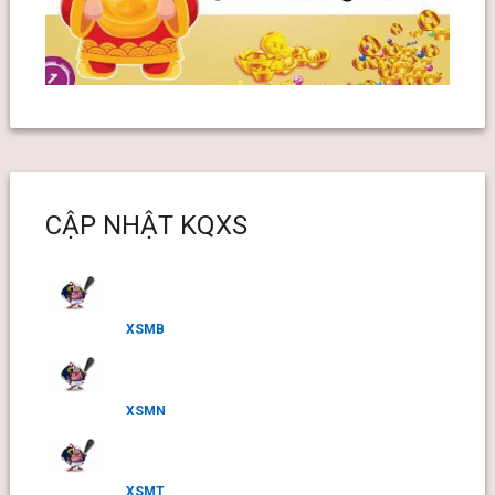
CẬP NHẬT KQXS
XSMB
XSMN
XSMT