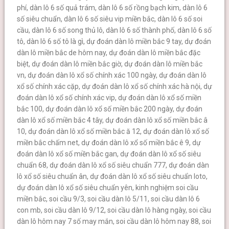
phí
,
dàn lô 6 số quả trám
,
dàn lô 6 số rồng bạch kim
,
dàn lô 6
số siêu chuẩn
,
dàn lô 6 số siêu vip miền bắc
,
dàn lô 6 số soi
cầu
,
dàn lô 6 số song thủ lô
,
dàn lô 6 số thành phố
,
dàn lô 6 số
tô
,
dàn lô 6 số tô là gì
,
dự đoán dàn lô miền bắc 9 tay
,
dự đoán
dàn lô miền bắc de hôm nay
,
dự đoán dàn lô miền bắc đặc
biệt
,
dự đoán dàn lô miền bắc giờ
,
dự đoán dàn lô miền bắc
vn
,
dự đoán dàn lô xổ số chính xác 100 ngày
,
dự đoán dàn lô
xổ số chính xác cặp
,
dự đoán dàn lô xổ số chính xác hà nội
,
dự
đoán dàn lô xổ số chính xác vip
,
dự đoán dàn lô xổ số miền
bắc 100
,
dự đoán dàn lô xổ số miền bắc 200 ngày
,
dự đoán
dàn lô xổ số miền bắc 4 tây
,
dự đoán dàn lô xổ số miền bắc â
10
,
dự đoán dàn lô xổ số miền bắc ă 12
,
dự đoán dàn lô xổ số
miền bắc chấm net
,
dự đoán dàn lô xổ số miền bắc ê 9
,
dự
đoán dàn lô xổ số miền bắc gan
,
dự đoán dàn lô xổ số siêu
chuẩn 68
,
dự đoán dàn lô xổ số siêu chuẩn 777
,
dự đoán dàn
lô xổ số siêu chuẩn ân
,
dự đoán dàn lô xổ số siêu chuẩn loto
,
dự đoán dàn lô xổ số siêu chuẩn yên
,
kinh nghiệm soi cầu
miền bắc
,
soi cầu 9/3
,
soi cầu dàn lô 5/11
,
soi cầu dàn lô 6
con mb
,
soi cầu dàn lô 9/12
,
soi cầu dàn lô hàng ngày
,
soi cầu
dàn lô hôm nay 7 số may mắn
,
soi cầu dàn lô hôm nay 88
,
soi