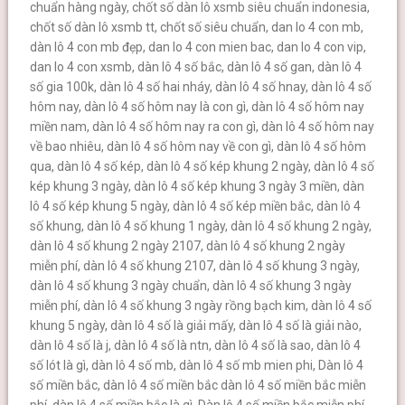
chuẩn hàng ngày
,
chốt số dàn lô xsmb siêu chuẩn indonesia
,
chốt số dàn lô xsmb tt
,
chốt số siêu chuẩn
,
dan lo 4 con mb
,
dàn lô 4 con mb đẹp
,
dan lo 4 con mien bac
,
dan lo 4 con vip
,
dan lo 4 con xsmb
,
dàn lô 4 số bắc
,
dàn lô 4 số gan
,
dàn lô 4
số gia 100k
,
dàn lô 4 số hai nháy
,
dàn lô 4 số hnay
,
dàn lô 4 số
hôm nay
,
dàn lô 4 số hôm nay là con gì
,
dàn lô 4 số hôm nay
miền nam
,
dàn lô 4 số hôm nay ra con gì
,
dàn lô 4 số hôm nay
về bao nhiêu
,
dàn lô 4 số hôm nay về con gì
,
dàn lô 4 số hôm
qua
,
dàn lô 4 số kép
,
dàn lô 4 số kép khung 2 ngày
,
dàn lô 4 số
kép khung 3 ngày
,
dàn lô 4 số kép khung 3 ngày 3 miền
,
dàn
lô 4 số kép khung 5 ngày
,
dàn lô 4 số kép miền bắc
,
dàn lô 4
số khung
,
dàn lô 4 số khung 1 ngày
,
dàn lô 4 số khung 2 ngày
,
dàn lô 4 số khung 2 ngày 2107
,
dàn lô 4 số khung 2 ngày
miễn phí
,
dàn lô 4 số khung 2107
,
dàn lô 4 số khung 3 ngày
,
dàn lô 4 số khung 3 ngày chuẩn
,
dàn lô 4 số khung 3 ngày
miễn phí
,
dàn lô 4 số khung 3 ngày rồng bạch kim
,
dàn lô 4 số
khung 5 ngày
,
dàn lô 4 số là giải mấy
,
dàn lô 4 số là giải nào
,
dàn lô 4 số là j
,
dàn lô 4 số là ntn
,
dàn lô 4 số là sao
,
dàn lô 4
số lót là gì
,
dàn lô 4 số mb
,
dàn lô 4 số mb mien phi
,
Dàn lô 4
số miền bắc
,
dàn lô 4 số miền bắc dàn lô 4 số miền bắc miễn