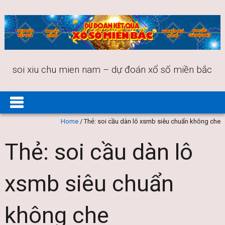
soi xiu chu mien nam – dự đoán xổ số miền bắc
Home
/
Thẻ:
soi cầu dàn lô xsmb siêu chuẩn không che
Thẻ:
soi cầu dàn lô
xsmb siêu chuẩn
không che