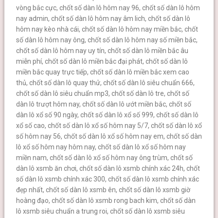
vòng bắc cực
,
chốt số dàn lô hôm nay 96
,
chốt số dàn lô hôm
nay admin
,
chốt số dàn lô hôm nay âm lich
,
chốt số dàn lô
hôm nay kèo nhà cái
,
chốt số dàn lô hôm nay miền bắc
,
chốt
số dàn lô hôm nay ông
,
chốt số dàn lô hôm nay số miền bắc
,
chốt số dàn lô hôm nay uy tín
,
chốt số dàn lô miền bắc âu
miễn phí
,
chốt số dàn lô miền bắc đại phát
,
chốt số dàn lô
miền bắc quay trực tiếp
,
chốt số dàn lô miền bắc xem cao
thủ
,
chốt số dàn lô quay thử
,
chốt số dàn lô siêu chuẩn 666
,
chốt số dàn lô siêu chuẩn mp3
,
chốt số dàn lô tre
,
chốt số
dàn lô trượt hôm nay
,
chốt số dàn lô ướt miền bắc
,
chốt số
dàn lô xổ số 90 ngày
,
chốt số dàn lô xổ số 999
,
chốt số dàn lô
xổ số cao
,
chốt số dàn lô xổ số hôm nay 5/7
,
chốt số dàn lô xổ
số hôm nay 56
,
chốt số dàn lô xổ số hôm nay em
,
chốt số dàn
lô xổ số hôm nay hôm nay
,
chốt số dàn lô xổ số hôm nay
miền nam
,
chốt số dàn lô xổ số hôm nay ông trùm
,
chốt số
dàn lô xsmb ăn chơi
,
chốt số dàn lô xsmb chính xác 24h
,
chốt
số dàn lô xsmb chính xác 300
,
chốt số dàn lô xsmb chính xác
đẹp nhất
,
chốt số dàn lô xsmb ên
,
chốt số dàn lô xsmb giờ
hoàng đạo
,
chốt số dàn lô xsmb rong bach kim
,
chốt số dàn
lô xsmb siêu chuẩn a trung roi
,
chốt số dàn lô xsmb siêu