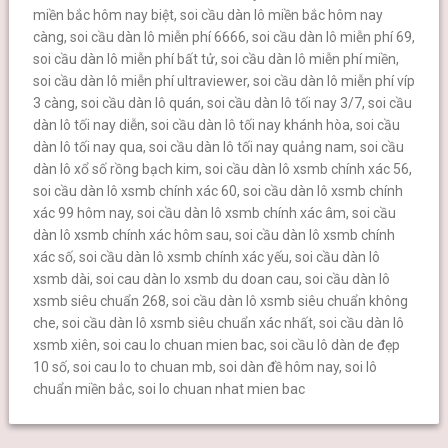
miền bắc hôm nay biệt
,
soi cầu dàn lô miền bắc hôm nay
càng
,
soi cầu dàn lô miễn phí 6666
,
soi cầu dàn lô miễn phí 69
,
soi cầu dàn lô miễn phí bất tử
,
soi cầu dàn lô miễn phí miền
,
soi cầu dàn lô miễn phí ultraviewer
,
soi cầu dàn lô miễn phí víp
3 càng
,
soi cầu dàn lô quán
,
soi cầu dàn lô tối nay 3/7
,
soi cầu
dàn lô tối nay diễn
,
soi cầu dàn lô tối nay khánh hòa
,
soi cầu
dàn lô tối nay qua
,
soi cầu dàn lô tối nay quảng nam
,
soi cầu
dàn lô xổ số rồng bạch kim
,
soi cầu dàn lô xsmb chính xác 56
,
soi cầu dàn lô xsmb chính xác 60
,
soi cầu dàn lô xsmb chính
xác 99 hôm nay
,
soi cầu dàn lô xsmb chính xác âm
,
soi cầu
dàn lô xsmb chính xác hôm sau
,
soi cầu dàn lô xsmb chính
xác số
,
soi cầu dàn lô xsmb chính xác yếu
,
soi cầu dàn lô
xsmb dài
,
soi cau dàn lo xsmb du doan cau
,
soi cầu dàn lô
xsmb siêu chuẩn 268
,
soi cầu dàn lô xsmb siêu chuẩn không
che
,
soi cầu dàn lô xsmb siêu chuẩn xác nhất
,
soi cầu dàn lô
xsmb xiên
,
soi cau lo chuan mien bac
,
soi cầu lô dàn de đẹp
10 số
,
soi cau lo to chuan mb
,
soi dàn đề hôm nay
,
soi lô
chuẩn miền bắc
,
soi lo chuan nhat mien bac