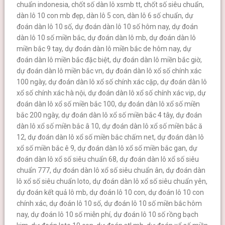
chuẩn indonesia
,
chốt số dàn lô xsmb tt
,
chốt số siêu chuẩn
,
dàn lô 10 con mb đẹp
,
dàn lô 5 con
,
dàn lô 6 số chuẩn
,
dự
đoán dàn lô 10 số
,
dự đoán dàn lô 10 số hôm nay
,
dự đoán
dàn lô 10 số miền bắc
,
dự đoán dàn lô mb
,
dự đoán dàn lô
miền bắc 9 tay
,
dự đoán dàn lô miền bắc de hôm nay
,
dự
đoán dàn lô miền bắc đặc biệt
,
dự đoán dàn lô miền bắc giờ
,
dự đoán dàn lô miền bắc vn
,
dự đoán dàn lô xổ số chính xác
100 ngày
,
dự đoán dàn lô xổ số chính xác cặp
,
dự đoán dàn lô
xổ số chính xác hà nội
,
dự đoán dàn lô xổ số chính xác vip
,
dự
đoán dàn lô xổ số miền bắc 100
,
dự đoán dàn lô xổ số miền
bắc 200 ngày
,
dự đoán dàn lô xổ số miền bắc 4 tây
,
dự đoán
dàn lô xổ số miền bắc â 10
,
dự đoán dàn lô xổ số miền bắc ă
12
,
dự đoán dàn lô xổ số miền bắc chấm net
,
dự đoán dàn lô
xổ số miền bắc ê 9
,
dự đoán dàn lô xổ số miền bắc gan
,
dự
đoán dàn lô xổ số siêu chuẩn 68
,
dự đoán dàn lô xổ số siêu
chuẩn 777
,
dự đoán dàn lô xổ số siêu chuẩn ân
,
dự đoán dàn
lô xổ số siêu chuẩn loto
,
dự đoán dàn lô xổ số siêu chuẩn yên
,
dự đoán kết quả lô mb
,
dự đoán lô 10 con
,
dự đoán lô 10 con
chính xác
,
dự đoán lô 10 số
,
dự đoán lô 10 số miền bắc hôm
nay
,
dự đoán lô 10 số miễn phí
,
dự đoán lô 10 số rồng bạch