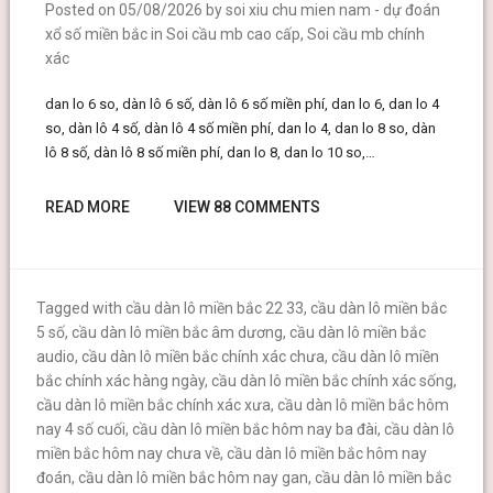
Posted on
05/08/2026
by
soi xiu chu mien nam - dự đoán
xổ số miền bắc
in
Soi cầu mb cao cấp
,
Soi cầu mb chính
xác
dan lo 6 so, dàn lô 6 số, dàn lô 6 số miền phí, dan lo 6, dan lo 4
so, dàn lô 4 số, dàn lô 4 số miền phí, dan lo 4, dan lo 8 so, dàn
lô 8 số, dàn lô 8 số miền phí, dan lo 8, dan lo 10 so,…
READ MORE
VIEW 88 COMMENTS
Tagged with
cầu dàn lô miền bắc 22 33
,
cầu dàn lô miền bắc
5 số
,
cầu dàn lô miền bắc âm dương
,
cầu dàn lô miền bắc
audio
,
cầu dàn lô miền bắc chính xác chưa
,
cầu dàn lô miền
bắc chính xác hàng ngày
,
cầu dàn lô miền bắc chính xác sống
,
cầu dàn lô miền bắc chính xác xưa
,
cầu dàn lô miền bắc hôm
nay 4 số cuối
,
cầu dàn lô miền bắc hôm nay ba đài
,
cầu dàn lô
miền bắc hôm nay chưa về
,
cầu dàn lô miền bắc hôm nay
đoán
,
cầu dàn lô miền bắc hôm nay gan
,
cầu dàn lô miền bắc