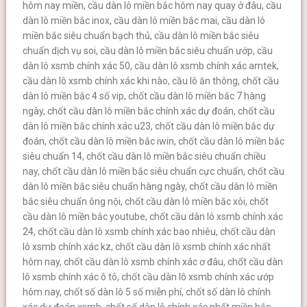
hôm nay miền
,
cầu dàn lô miền bắc hôm nay quay ở đâu
,
cầu
dàn lô miền bắc inox
,
cầu dàn lô miền bắc mai
,
cầu dàn lô
miền bắc siêu chuẩn bạch thủ
,
cầu dàn lô miền bắc siêu
chuẩn dịch vụ soi
,
cầu dàn lô miền bắc siêu chuẩn ướp
,
cầu
dàn lô xsmb chính xác 50
,
cầu dàn lô xsmb chính xác amtek
,
cầu dàn lô xsmb chính xác khi nào
,
cầu lô ăn thông
,
chốt cầu
dàn lô miền bắc 4 số vip
,
chốt cầu dàn lô miền bắc 7 hàng
ngày
,
chốt cầu dàn lô miền bắc chính xác dự đoán
,
chốt cầu
dàn lô miền bắc chính xác u23
,
chốt cầu dàn lô miền bắc dự
đoán
,
chốt cầu dàn lô miền bắc iwin
,
chốt cầu dàn lô miền bắc
siêu chuẩn 14
,
chốt cầu dàn lô miền bắc siêu chuẩn chiều
nay
,
chốt cầu dàn lô miền bắc siêu chuẩn cực chuẩn
,
chốt cầu
dàn lô miền bắc siêu chuẩn hàng ngày
,
chốt cầu dàn lô miền
bắc siêu chuẩn ông nội
,
chốt cầu dàn lô miền bắc xôi
,
chốt
cầu dàn lô miền bắc youtube
,
chốt cầu dàn lô xsmb chính xác
24
,
chốt cầu dàn lô xsmb chính xác bao nhiêu
,
chốt cầu dàn
lô xsmb chính xác kz
,
chốt cầu dàn lô xsmb chính xác nhất
hôm nay
,
chốt cầu dàn lô xsmb chính xác ơ đâu
,
chốt cầu dàn
lô xsmb chính xác ô tô
,
chốt cầu dàn lô xsmb chính xác ướp
hôm nay
,
chốt số dàn lô 5 số miễn phí
,
chốt số dàn lô chính
xác dự đoán xsmb
,
chốt số dàn lô chính xác nhất miền bắc
,