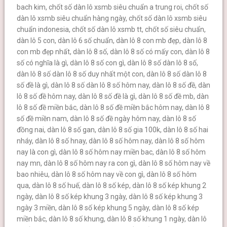
bach kim
,
chốt số dàn lô xsmb siêu chuẩn a trung roi
,
chốt số
dàn lô xsmb siêu chuẩn hàng ngày
,
chốt số dàn lô xsmb siêu
chuẩn indonesia
,
chốt số dàn lô xsmb tt
,
chốt số siêu chuẩn
,
dàn lô 5 con
,
dàn lô 6 số chuẩn
,
dàn lô 8 con mb đẹp
,
dàn lô 8
con mb đẹp nhất
,
dàn lô 8 số
,
dàn lô 8 số có mấy con
,
dàn lô 8
số có nghĩa là gì
,
dàn lô 8 số con gì
,
dàn lô 8 số dàn lô 8 số
,
dàn lô 8 số dàn lô 8 số duy nhất một con
,
dàn lô 8 số dàn lô 8
số đề là gì
,
dàn lô 8 số dàn lô 8 số hôm nay
,
dàn lô 8 số đề
,
dàn
lô 8 số đề hôm nay
,
dàn lô 8 số đề là gì
,
dàn lô 8 số đề mb
,
dàn
lô 8 số đề miền bắc
,
dàn lô 8 số đề miền bắc hôm nay
,
dàn lô 8
số đề miền nam
,
dàn lô 8 số đề ngày hôm nay
,
dàn lô 8 số
đồng nai
,
dàn lô 8 số gan
,
dàn lô 8 số gia 100k
,
dàn lô 8 số hai
nháy
,
dàn lô 8 số hnay
,
dàn lô 8 số hôm nay
,
dàn lô 8 số hôm
nay là con gì
,
dàn lô 8 số hôm nay miền bac
,
dàn lô 8 số hôm
nay mn
,
dàn lô 8 số hôm nay ra con gì
,
dàn lô 8 số hôm nay về
bao nhiêu
,
dàn lô 8 số hôm nay về con gì
,
dàn lô 8 số hôm
qua
,
dàn lô 8 số huế
,
dàn lô 8 số kép
,
dàn lô 8 số kép khung 2
ngày
,
dàn lô 8 số kép khung 3 ngày
,
dàn lô 8 số kép khung 3
ngày 3 miền
,
dàn lô 8 số kép khung 5 ngày
,
dàn lô 8 số kép
miền bắc
,
dàn lô 8 số khung
,
dàn lô 8 số khung 1 ngày
,
dàn lô