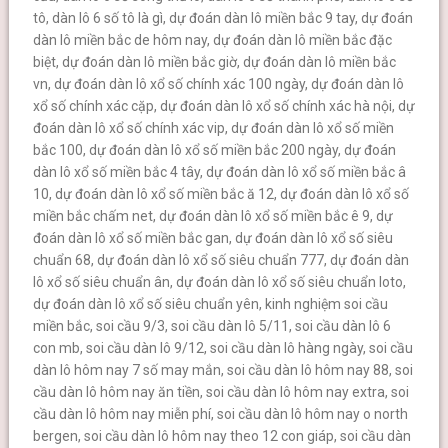
tô
,
dàn lô 6 số tô là gì
,
dự đoán dàn lô miền bắc 9 tay
,
dự đoán
dàn lô miền bắc de hôm nay
,
dự đoán dàn lô miền bắc đặc
biệt
,
dự đoán dàn lô miền bắc giờ
,
dự đoán dàn lô miền bắc
vn
,
dự đoán dàn lô xổ số chính xác 100 ngày
,
dự đoán dàn lô
xổ số chính xác cặp
,
dự đoán dàn lô xổ số chính xác hà nội
,
dự
đoán dàn lô xổ số chính xác vip
,
dự đoán dàn lô xổ số miền
bắc 100
,
dự đoán dàn lô xổ số miền bắc 200 ngày
,
dự đoán
dàn lô xổ số miền bắc 4 tây
,
dự đoán dàn lô xổ số miền bắc â
10
,
dự đoán dàn lô xổ số miền bắc ă 12
,
dự đoán dàn lô xổ số
miền bắc chấm net
,
dự đoán dàn lô xổ số miền bắc ê 9
,
dự
đoán dàn lô xổ số miền bắc gan
,
dự đoán dàn lô xổ số siêu
chuẩn 68
,
dự đoán dàn lô xổ số siêu chuẩn 777
,
dự đoán dàn
lô xổ số siêu chuẩn ân
,
dự đoán dàn lô xổ số siêu chuẩn loto
,
dự đoán dàn lô xổ số siêu chuẩn yên
,
kinh nghiệm soi cầu
miền bắc
,
soi cầu 9/3
,
soi cầu dàn lô 5/11
,
soi cầu dàn lô 6
con mb
,
soi cầu dàn lô 9/12
,
soi cầu dàn lô hàng ngày
,
soi cầu
dàn lô hôm nay 7 số may mắn
,
soi cầu dàn lô hôm nay 88
,
soi
cầu dàn lô hôm nay ăn tiền
,
soi cầu dàn lô hôm nay extra
,
soi
cầu dàn lô hôm nay miễn phí
,
soi cầu dàn lô hôm nay o north
bergen
,
soi cầu dàn lô hôm nay theo 12 con giáp
,
soi cầu dàn