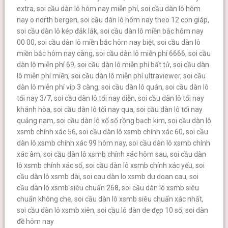
extra
,
soi cầu dàn lô hôm nay miễn phí
,
soi cầu dàn lô hôm
nay o north bergen
,
soi cầu dàn lô hôm nay theo 12 con giáp
,
soi cầu dàn lô kép đắk lắk
,
soi cầu dàn lô miền bắc hôm nay
00 00
,
soi cầu dàn lô miền bắc hôm nay biệt
,
soi cầu dàn lô
miền bắc hôm nay càng
,
soi cầu dàn lô miễn phí 6666
,
soi cầu
dàn lô miễn phí 69
,
soi cầu dàn lô miễn phí bất tử
,
soi cầu dàn
lô miễn phí miền
,
soi cầu dàn lô miễn phí ultraviewer
,
soi cầu
dàn lô miễn phí víp 3 càng
,
soi cầu dàn lô quán
,
soi cầu dàn lô
tối nay 3/7
,
soi cầu dàn lô tối nay diễn
,
soi cầu dàn lô tối nay
khánh hòa
,
soi cầu dàn lô tối nay qua
,
soi cầu dàn lô tối nay
quảng nam
,
soi cầu dàn lô xổ số rồng bạch kim
,
soi cầu dàn lô
xsmb chính xác 56
,
soi cầu dàn lô xsmb chính xác 60
,
soi cầu
dàn lô xsmb chính xác 99 hôm nay
,
soi cầu dàn lô xsmb chính
xác âm
,
soi cầu dàn lô xsmb chính xác hôm sau
,
soi cầu dàn
lô xsmb chính xác số
,
soi cầu dàn lô xsmb chính xác yếu
,
soi
cầu dàn lô xsmb dài
,
soi cau dàn lo xsmb du doan cau
,
soi
cầu dàn lô xsmb siêu chuẩn 268
,
soi cầu dàn lô xsmb siêu
chuẩn không che
,
soi cầu dàn lô xsmb siêu chuẩn xác nhất
,
soi cầu dàn lô xsmb xiên
,
soi cầu lô dàn de đẹp 10 số
,
soi dàn
đề hôm nay