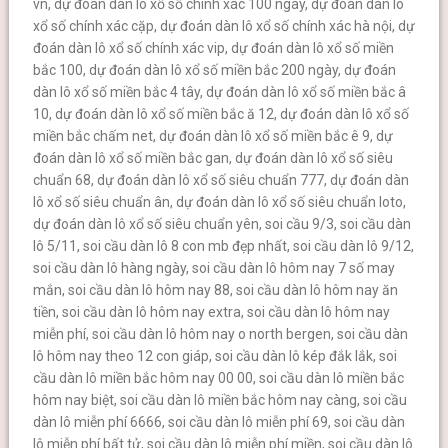
vn
,
dự đoán dàn lô xổ số chính xác 100 ngày
,
dự đoán dàn lô
xổ số chính xác cặp
,
dự đoán dàn lô xổ số chính xác hà nội
,
dự
đoán dàn lô xổ số chính xác vip
,
dự đoán dàn lô xổ số miền
bắc 100
,
dự đoán dàn lô xổ số miền bắc 200 ngày
,
dự đoán
dàn lô xổ số miền bắc 4 tây
,
dự đoán dàn lô xổ số miền bắc â
10
,
dự đoán dàn lô xổ số miền bắc ă 12
,
dự đoán dàn lô xổ số
miền bắc chấm net
,
dự đoán dàn lô xổ số miền bắc ê 9
,
dự
đoán dàn lô xổ số miền bắc gan
,
dự đoán dàn lô xổ số siêu
chuẩn 68
,
dự đoán dàn lô xổ số siêu chuẩn 777
,
dự đoán dàn
lô xổ số siêu chuẩn ân
,
dự đoán dàn lô xổ số siêu chuẩn loto
,
dự đoán dàn lô xổ số siêu chuẩn yên
,
soi cầu 9/3
,
soi cầu dàn
lô 5/11
,
soi cầu dàn lô 8 con mb đẹp nhất
,
soi cầu dàn lô 9/12
,
soi cầu dàn lô hàng ngày
,
soi cầu dàn lô hôm nay 7 số may
mắn
,
soi cầu dàn lô hôm nay 88
,
soi cầu dàn lô hôm nay ăn
tiền
,
soi cầu dàn lô hôm nay extra
,
soi cầu dàn lô hôm nay
miễn phí
,
soi cầu dàn lô hôm nay o north bergen
,
soi cầu dàn
lô hôm nay theo 12 con giáp
,
soi cầu dàn lô kép đắk lắk
,
soi
cầu dàn lô miền bắc hôm nay 00 00
,
soi cầu dàn lô miền bắc
hôm nay biệt
,
soi cầu dàn lô miền bắc hôm nay càng
,
soi cầu
dàn lô miễn phí 6666
,
soi cầu dàn lô miễn phí 69
,
soi cầu dàn
lô miễn phí bất tử
,
soi cầu dàn lô miễn phí miền
,
soi cầu dàn lô