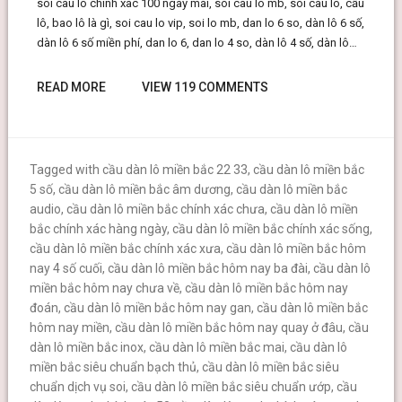
soi cau lo chinh xac 100 ngay mai, soi cau lo mb, soi cau lo, cầu
lô, bao lô là gì, soi cau lo vip, soi lo mb, dan lo 6 so, dàn lô 6 số,
dàn lô 6 số miền phí, dan lo 6, dan lo 4 so, dàn lô 4 số, dàn lô…
READ MORE
VIEW 119 COMMENTS
Tagged with
cầu dàn lô miền bắc 22 33
,
cầu dàn lô miền bắc
5 số
,
cầu dàn lô miền bắc âm dương
,
cầu dàn lô miền bắc
audio
,
cầu dàn lô miền bắc chính xác chưa
,
cầu dàn lô miền
bắc chính xác hàng ngày
,
cầu dàn lô miền bắc chính xác sống
,
cầu dàn lô miền bắc chính xác xưa
,
cầu dàn lô miền bắc hôm
nay 4 số cuối
,
cầu dàn lô miền bắc hôm nay ba đài
,
cầu dàn lô
miền bắc hôm nay chưa về
,
cầu dàn lô miền bắc hôm nay
đoán
,
cầu dàn lô miền bắc hôm nay gan
,
cầu dàn lô miền bắc
hôm nay miền
,
cầu dàn lô miền bắc hôm nay quay ở đâu
,
cầu
dàn lô miền bắc inox
,
cầu dàn lô miền bắc mai
,
cầu dàn lô
miền bắc siêu chuẩn bạch thủ
,
cầu dàn lô miền bắc siêu
chuẩn dịch vụ soi
,
cầu dàn lô miền bắc siêu chuẩn ướp
,
cầu