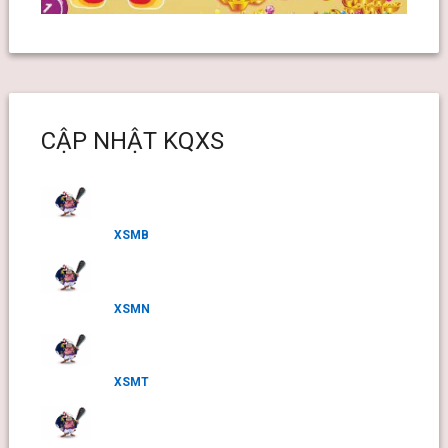
CẬP NHẬT KQXS
XSMB
XSMN
XSMT