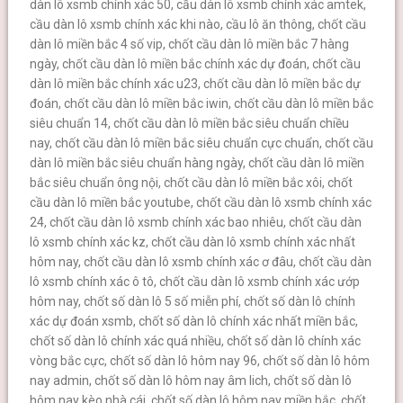
dàn lô xsmb chính xác 50
,
cầu dàn lô xsmb chính xác amtek
,
cầu dàn lô xsmb chính xác khi nào
,
cầu lô ăn thông
,
chốt cầu
dàn lô miền bắc 4 số vip
,
chốt cầu dàn lô miền bắc 7 hàng
ngày
,
chốt cầu dàn lô miền bắc chính xác dự đoán
,
chốt cầu
dàn lô miền bắc chính xác u23
,
chốt cầu dàn lô miền bắc dự
đoán
,
chốt cầu dàn lô miền bắc iwin
,
chốt cầu dàn lô miền bắc
siêu chuẩn 14
,
chốt cầu dàn lô miền bắc siêu chuẩn chiều
nay
,
chốt cầu dàn lô miền bắc siêu chuẩn cực chuẩn
,
chốt cầu
dàn lô miền bắc siêu chuẩn hàng ngày
,
chốt cầu dàn lô miền
bắc siêu chuẩn ông nội
,
chốt cầu dàn lô miền bắc xôi
,
chốt
cầu dàn lô miền bắc youtube
,
chốt cầu dàn lô xsmb chính xác
24
,
chốt cầu dàn lô xsmb chính xác bao nhiêu
,
chốt cầu dàn
lô xsmb chính xác kz
,
chốt cầu dàn lô xsmb chính xác nhất
hôm nay
,
chốt cầu dàn lô xsmb chính xác ơ đâu
,
chốt cầu dàn
lô xsmb chính xác ô tô
,
chốt cầu dàn lô xsmb chính xác ướp
hôm nay
,
chốt số dàn lô 5 số miễn phí
,
chốt số dàn lô chính
xác dự đoán xsmb
,
chốt số dàn lô chính xác nhất miền bắc
,
chốt số dàn lô chính xác quá nhiều
,
chốt số dàn lô chính xác
vòng bắc cực
,
chốt số dàn lô hôm nay 96
,
chốt số dàn lô hôm
nay admin
,
chốt số dàn lô hôm nay âm lich
,
chốt số dàn lô
hôm nay kèo nhà cái
,
chốt số dàn lô hôm nay miền bắc
,
chốt