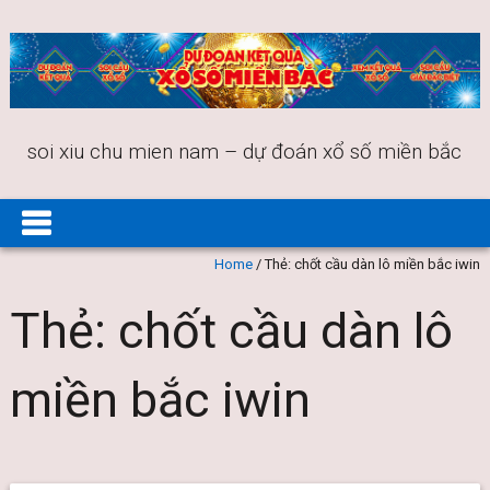
soi xiu chu mien nam – dự đoán xổ số miền bắc
Home
/
Thẻ:
chốt cầu dàn lô miền bắc iwin
Thẻ:
chốt cầu dàn lô
miền bắc iwin