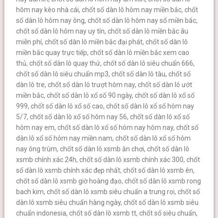
hôm nay kèo nhà cái
,
chốt số dàn lô hôm nay miền bắc
,
chốt
số dàn lô hôm nay ông
,
chốt số dàn lô hôm nay số miền bắc
,
chốt số dàn lô hôm nay uy tín
,
chốt số dàn lô miền bắc âu
miễn phí
,
chốt số dàn lô miền bắc đại phát
,
chốt số dàn lô
miền bắc quay trực tiếp
,
chốt số dàn lô miền bắc xem cao
thủ
,
chốt số dàn lô quay thử
,
chốt số dàn lô siêu chuẩn 666
,
chốt số dàn lô siêu chuẩn mp3
,
chốt số dàn lô tàu
,
chốt số
dàn lô tre
,
chốt số dàn lô trượt hôm nay
,
chốt số dàn lô ướt
miền bắc
,
chốt số dàn lô xổ số 90 ngày
,
chốt số dàn lô xổ số
999
,
chốt số dàn lô xổ số cao
,
chốt số dàn lô xổ số hôm nay
5/7
,
chốt số dàn lô xổ số hôm nay 56
,
chốt số dàn lô xổ số
hôm nay em
,
chốt số dàn lô xổ số hôm nay hôm nay
,
chốt số
dàn lô xổ số hôm nay miền nam
,
chốt số dàn lô xổ số hôm
nay ông trùm
,
chốt số dàn lô xsmb ăn chơi
,
chốt số dàn lô
xsmb chính xác 24h
,
chốt số dàn lô xsmb chính xác 300
,
chốt
số dàn lô xsmb chính xác đẹp nhất
,
chốt số dàn lô xsmb ên
,
chốt số dàn lô xsmb giờ hoàng đạo
,
chốt số dàn lô xsmb rong
bach kim
,
chốt số dàn lô xsmb siêu chuẩn a trung roi
,
chốt số
dàn lô xsmb siêu chuẩn hàng ngày
,
chốt số dàn lô xsmb siêu
chuẩn indonesia
,
chốt số dàn lô xsmb tt
,
chốt số siêu chuẩn
,