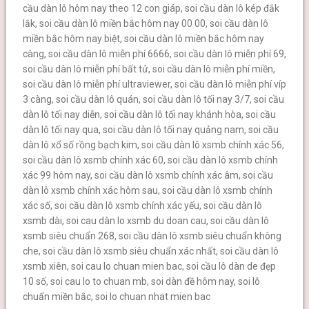
cầu dàn lô hôm nay theo 12 con giáp
,
soi cầu dàn lô kép đắk
lắk
,
soi cầu dàn lô miền bắc hôm nay 00 00
,
soi cầu dàn lô
miền bắc hôm nay biệt
,
soi cầu dàn lô miền bắc hôm nay
càng
,
soi cầu dàn lô miễn phí 6666
,
soi cầu dàn lô miễn phí 69
,
soi cầu dàn lô miễn phí bất tử
,
soi cầu dàn lô miễn phí miền
,
soi cầu dàn lô miễn phí ultraviewer
,
soi cầu dàn lô miễn phí víp
3 càng
,
soi cầu dàn lô quán
,
soi cầu dàn lô tối nay 3/7
,
soi cầu
dàn lô tối nay diễn
,
soi cầu dàn lô tối nay khánh hòa
,
soi cầu
dàn lô tối nay qua
,
soi cầu dàn lô tối nay quảng nam
,
soi cầu
dàn lô xổ số rồng bạch kim
,
soi cầu dàn lô xsmb chính xác 56
,
soi cầu dàn lô xsmb chính xác 60
,
soi cầu dàn lô xsmb chính
xác 99 hôm nay
,
soi cầu dàn lô xsmb chính xác âm
,
soi cầu
dàn lô xsmb chính xác hôm sau
,
soi cầu dàn lô xsmb chính
xác số
,
soi cầu dàn lô xsmb chính xác yếu
,
soi cầu dàn lô
xsmb dài
,
soi cau dàn lo xsmb du doan cau
,
soi cầu dàn lô
xsmb siêu chuẩn 268
,
soi cầu dàn lô xsmb siêu chuẩn không
che
,
soi cầu dàn lô xsmb siêu chuẩn xác nhất
,
soi cầu dàn lô
xsmb xiên
,
soi cau lo chuan mien bac
,
soi cầu lô dàn de đẹp
10 số
,
soi cau lo to chuan mb
,
soi dàn đề hôm nay
,
soi lô
chuẩn miền bắc
,
soi lo chuan nhat mien bac