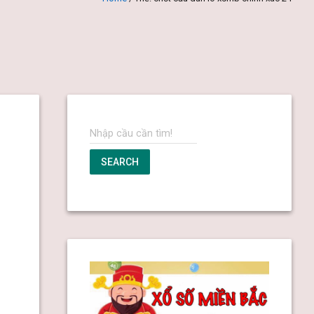
SEARCH