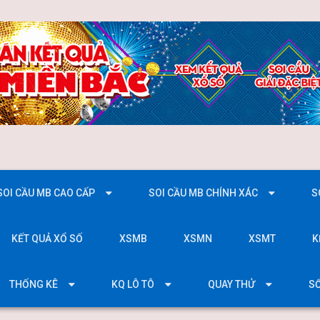
SOI CẦU MB CAO CẤP
SOI CẦU MB CHÍNH XÁC
S
KẾT QUẢ XỔ SỐ
XSMB
XSMN
XSMT
K
THỐNG KÊ
KQ LÔ TÔ
QUAY THỬ
S