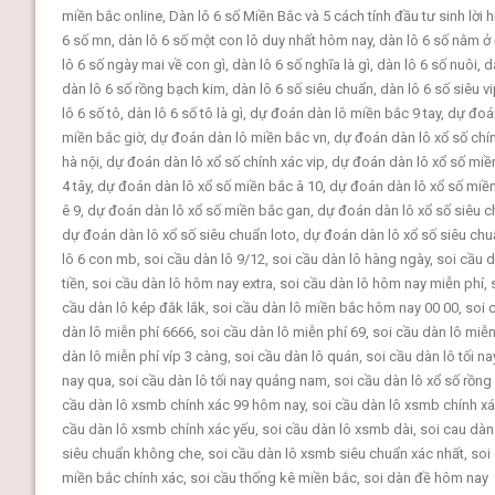
miền bắc online
,
Dàn lô 6 số Miền Bắc và 5 cách tính đầu tư sinh lời 
6 số mn
,
dàn lô 6 số một con lô duy nhất hôm nay
,
dàn lô 6 số nằm ở
lô 6 số ngày mai về con gì
,
dàn lô 6 số nghĩa là gì
,
dàn lô 6 số nuôi
,
d
dàn lô 6 số rồng bạch kim
,
dàn lô 6 số siêu chuẩn
,
dàn lô 6 số siêu v
lô 6 số tô
,
dàn lô 6 số tô là gì
,
dự đoán dàn lô miền bắc 9 tay
,
dự đoá
miền bắc giờ
,
dự đoán dàn lô miền bắc vn
,
dự đoán dàn lô xổ số chí
hà nội
,
dự đoán dàn lô xổ số chính xác vip
,
dự đoán dàn lô xổ số miề
4 tây
,
dự đoán dàn lô xổ số miền bắc â 10
,
dự đoán dàn lô xổ số miền
ê 9
,
dự đoán dàn lô xổ số miền bắc gan
,
dự đoán dàn lô xổ số siêu 
dự đoán dàn lô xổ số siêu chuẩn loto
,
dự đoán dàn lô xổ số siêu chu
lô 6 con mb
,
soi cầu dàn lô 9/12
,
soi cầu dàn lô hàng ngày
,
soi cầu 
tiền
,
soi cầu dàn lô hôm nay extra
,
soi cầu dàn lô hôm nay miễn phí
,
cầu dàn lô kép đắk lắk
,
soi cầu dàn lô miền bắc hôm nay 00 00
,
soi 
dàn lô miễn phí 6666
,
soi cầu dàn lô miễn phí 69
,
soi cầu dàn lô miễn
dàn lô miễn phí víp 3 càng
,
soi cầu dàn lô quán
,
soi cầu dàn lô tối na
nay qua
,
soi cầu dàn lô tối nay quảng nam
,
soi cầu dàn lô xổ số rồn
cầu dàn lô xsmb chính xác 99 hôm nay
,
soi cầu dàn lô xsmb chính x
cầu dàn lô xsmb chính xác yếu
,
soi cầu dàn lô xsmb dài
,
soi cau dàn
siêu chuẩn không che
,
soi cầu dàn lô xsmb siêu chuẩn xác nhất
,
soi
miền bắc chính xác
,
soi cầu thống kê miền bắc
,
soi dàn đề hôm nay