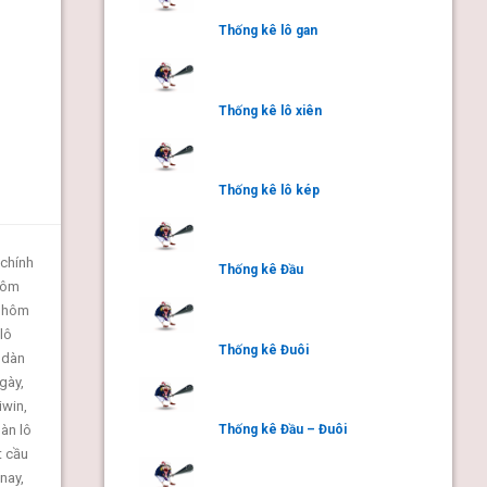
Thống kê lô gan
Thống kê lô xiên
Thống kê lô kép
 chính
Thống kê Đầu
hôm
c hôm
lô
Thống kê Đuôi
 dàn
ngày
,
iwin
,
àn lô
Thống kê Đầu – Đuôi
t cầu
 nay
,