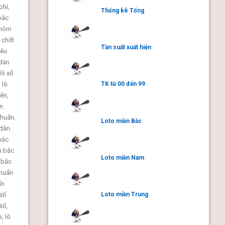
phí
,
Thống kê Tổng
bắc
 hôm
,
chốt
Tần suất xuất hiện
iêu
 dàn
lô xổ
 lô
TK từ 00 đến 99
 ên
,
n
chuẩn
,
Loto miền Bắc
dàn
xác
n bắc
Loto miền Nam
 bắc
chuẩn
ẩn
số
Loto miền Trung
số
,
p
,
lô