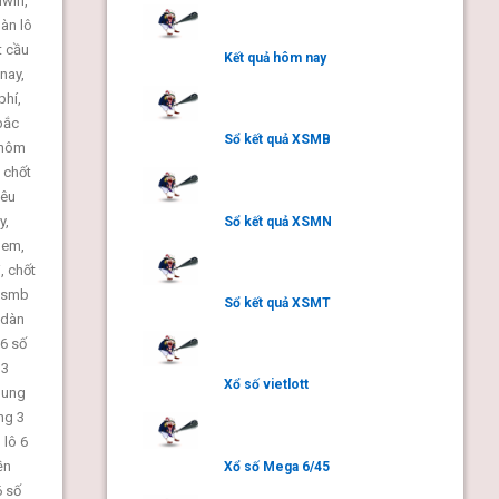
iwin
,
àn lô
t cầu
Kết quả hôm nay
 nay
,
phí
,
bắc
Sổ kết quả XSMB
 hôm
,
chốt
iêu
y
,
Sổ kết quả XSMN
y em
,
i
,
chốt
 xsmb
Sổ kết quả XSMT
 dàn
 6 số
 3
Xổ số vietlott
hung
ng 3
 lô 6
ền
Xổ số Mega 6/45
6 số