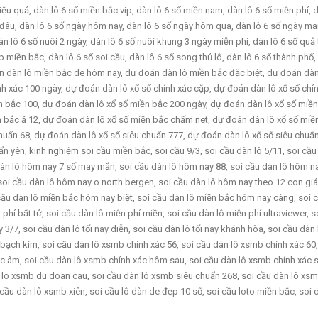
hiệu quả
,
dàn lô 6 số miền bắc vip
,
dàn lô 6 số miền nam
,
dàn lô 6 số miễn phí
,
d
 đâu
,
dàn lô 6 số ngày hôm nay
,
dàn lô 6 số ngày hôm qua
,
dàn lô 6 số ngày ma
àn lô 6 số nuôi 2 ngày
,
dàn lô 6 số nuôi khung 3 ngày miễn phí
,
dàn lô 6 số quả
ip miền bắc
,
dàn lô 6 số soi cầu
,
dàn lô 6 số song thủ lô
,
dàn lô 6 số thành phố
,
n dàn lô miền bắc de hôm nay
,
dự đoán dàn lô miền bắc đặc biệt
,
dự đoán dàn
nh xác 100 ngày
,
dự đoán dàn lô xổ số chính xác cặp
,
dự đoán dàn lô xổ số chí
n bắc 100
,
dự đoán dàn lô xổ số miền bắc 200 ngày
,
dự đoán dàn lô xổ số miề
 bắc ă 12
,
dự đoán dàn lô xổ số miền bắc chấm net
,
dự đoán dàn lô xổ số miề
chuẩn 68
,
dự đoán dàn lô xổ số siêu chuẩn 777
,
dự đoán dàn lô xổ số siêu chuẩ
ẩn yên
,
kinh nghiệm soi cầu miền bắc
,
soi cầu 9/3
,
soi cầu dàn lô 5/11
,
soi cầu
dàn lô hôm nay 7 số may mắn
,
soi cầu dàn lô hôm nay 88
,
soi cầu dàn lô hôm n
soi cầu dàn lô hôm nay o north bergen
,
soi cầu dàn lô hôm nay theo 12 con gi
cầu dàn lô miền bắc hôm nay biệt
,
soi cầu dàn lô miền bắc hôm nay càng
,
soi 
 phí bất tử
,
soi cầu dàn lô miễn phí miền
,
soi cầu dàn lô miễn phí ultraviewer
,
s
y 3/7
,
soi cầu dàn lô tối nay diễn
,
soi cầu dàn lô tối nay khánh hòa
,
soi cầu dàn l
g bạch kim
,
soi cầu dàn lô xsmb chính xác 56
,
soi cầu dàn lô xsmb chính xác 60
ác âm
,
soi cầu dàn lô xsmb chính xác hôm sau
,
soi cầu dàn lô xsmb chính xác 
 lo xsmb du doan cau
,
soi cầu dàn lô xsmb siêu chuẩn 268
,
soi cầu dàn lô xs
 cầu dàn lô xsmb xiên
,
soi cầu lô dàn de đẹp 10 số
,
soi cầu loto miền bắc
,
soi 