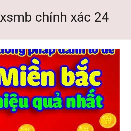
 xsmb chính xác 24