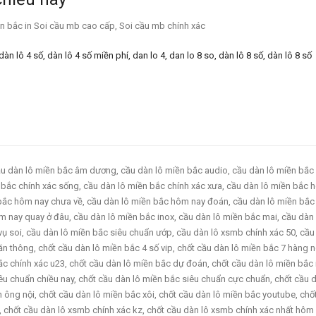
ền bắc
in
Soi cầu mb cao cấp
,
Soi cầu mb chính xác
dàn lô 4 số, dàn lô 4 số miền phí, dan lo 4, dan lo 8 so, dàn lô 8 số, dàn lô 8 số
u dàn lô miền bắc âm dương
,
cầu dàn lô miền bắc audio
,
cầu dàn lô miền bắc
 bắc chính xác sống
,
cầu dàn lô miền bắc chính xác xưa
,
cầu dàn lô miền bắc 
bắc hôm nay chưa về
,
cầu dàn lô miền bắc hôm nay đoán
,
cầu dàn lô miền bắ
m nay quay ở đâu
,
cầu dàn lô miền bắc inox
,
cầu dàn lô miền bắc mai
,
cầu dàn 
vụ soi
,
cầu dàn lô miền bắc siêu chuẩn ướp
,
cầu dàn lô xsmb chính xác 50
,
cầu
 ăn thông
,
chốt cầu dàn lô miền bắc 4 số vip
,
chốt cầu dàn lô miền bắc 7 hàng 
ắc chính xác u23
,
chốt cầu dàn lô miền bắc dự đoán
,
chốt cầu dàn lô miền bắc 
êu chuẩn chiều nay
,
chốt cầu dàn lô miền bắc siêu chuẩn cực chuẩn
,
chốt cầu d
n ông nội
,
chốt cầu dàn lô miền bắc xôi
,
chốt cầu dàn lô miền bắc youtube
,
chố
,
chốt cầu dàn lô xsmb chính xác kz
,
chốt cầu dàn lô xsmb chính xác nhất hôm