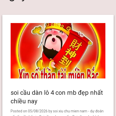
soi cầu dàn lô 4 con mb đẹp nhất
chiều nay
Posted on
05/08/2026
by
soi xiu chu mien nam - dự đoán