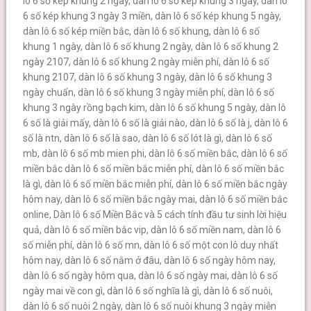
lô 6 số kép khung 2 ngày
,
dàn lô 6 số kép khung 3 ngày
,
dàn lô
6 số kép khung 3 ngày 3 miền
,
dàn lô 6 số kép khung 5 ngày
,
dàn lô 6 số kép miền bắc
,
dàn lô 6 số khung
,
dàn lô 6 số
khung 1 ngày
,
dàn lô 6 số khung 2 ngày
,
dàn lô 6 số khung 2
ngày 2107
,
dàn lô 6 số khung 2 ngày miễn phí
,
dàn lô 6 số
khung 2107
,
dàn lô 6 số khung 3 ngày
,
dàn lô 6 số khung 3
ngày chuẩn
,
dàn lô 6 số khung 3 ngày miễn phí
,
dàn lô 6 số
khung 3 ngày rồng bạch kim
,
dàn lô 6 số khung 5 ngày
,
dàn lô
6 số là giải mấy
,
dàn lô 6 số là giải nào
,
dàn lô 6 số là j
,
dàn lô 6
số là ntn
,
dàn lô 6 số là sao
,
dàn lô 6 số lót là gì
,
dàn lô 6 số
mb
,
dàn lô 6 số mb mien phi
,
dàn lô 6 số miền bắc
,
dàn lô 6 số
miền bắc dàn lô 6 số miền bắc miễn phí
,
dàn lô 6 số miền bắc
là gì
,
dàn lô 6 số miền bắc miễn phí
,
dàn lô 6 số miền bắc ngày
hôm nay
,
dàn lô 6 số miền bắc ngày mai
,
dàn lô 6 số miền bắc
online
,
Dàn lô 6 số Miền Bắc và 5 cách tính đầu tư sinh lời hiệu
quả
,
dàn lô 6 số miền bắc vip
,
dàn lô 6 số miền nam
,
dàn lô 6
số miễn phí
,
dàn lô 6 số mn
,
dàn lô 6 số một con lô duy nhất
hôm nay
,
dàn lô 6 số nằm ở đâu
,
dàn lô 6 số ngày hôm nay
,
dàn lô 6 số ngày hôm qua
,
dàn lô 6 số ngày mai
,
dàn lô 6 số
ngày mai về con gì
,
dàn lô 6 số nghĩa là gì
,
dàn lô 6 số nuôi
,
dàn lô 6 số nuôi 2 ngày
,
dàn lô 6 số nuôi khung 3 ngày miễn