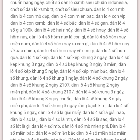
chuẩn hàng ngày
,
chốt số dàn lô xsmb siêu chuẩn indonesia
,
chốt số dàn lô xsmb tt
,
chốt số siêu chuẩn
,
dan lo 4 con mb
,
dàn lô 4 con mb đẹp
,
dan lo 4 con mien bac
,
dan lo 4 con vip
,
dan lo 4 con xsmb
,
dàn lô 4 số bắc
,
dàn lô 4 số gan
,
dàn lô 4
số gia 100k
,
dàn lô 4 số hai nháy
,
dàn lô 4 số hnay
,
dàn lô 4 số
hôm nay
,
dàn lô 4 số hôm nay là con gì
,
dàn lô 4 số hôm nay
miền nam
,
dàn lô 4 số hôm nay ra con gì
,
dàn lô 4 số hôm nay
về bao nhiêu
,
dàn lô 4 số hôm nay về con gì
,
dàn lô 4 số hôm
qua
,
dàn lô 4 số kép
,
dàn lô 4 số kép khung 2 ngày
,
dàn lô 4 số
kép khung 3 ngày
,
dàn lô 4 số kép khung 3 ngày 3 miền
,
dàn
lô 4 số kép khung 5 ngày
,
dàn lô 4 số kép miền bắc
,
dàn lô 4
số khung
,
dàn lô 4 số khung 1 ngày
,
dàn lô 4 số khung 2 ngày
,
dàn lô 4 số khung 2 ngày 2107
,
dàn lô 4 số khung 2 ngày
miễn phí
,
dàn lô 4 số khung 2107
,
dàn lô 4 số khung 3 ngày
,
dàn lô 4 số khung 3 ngày chuẩn
,
dàn lô 4 số khung 3 ngày
miễn phí
,
dàn lô 4 số khung 3 ngày rồng bạch kim
,
dàn lô 4 số
khung 5 ngày
,
dàn lô 4 số là giải mấy
,
dàn lô 4 số là giải nào
,
dàn lô 4 số là j
,
dàn lô 4 số là ntn
,
dàn lô 4 số là sao
,
dàn lô 4
số lót là gì
,
dàn lô 4 số mb
,
dàn lô 4 số mb mien phi
,
Dàn lô 4
số miền bắc
,
dàn lô 4 số miền bắc dàn lô 4 số miền bắc miễn