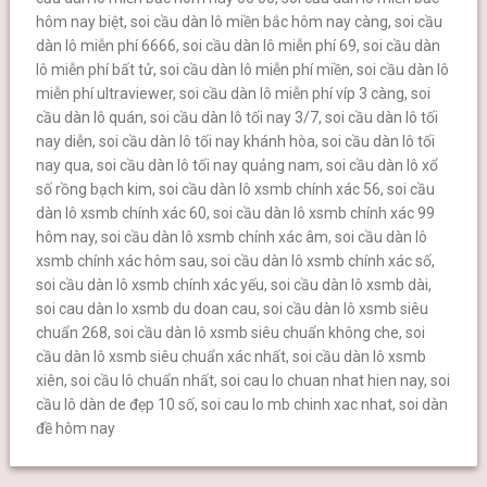
hôm nay biệt
,
soi cầu dàn lô miền bắc hôm nay càng
,
soi cầu
dàn lô miễn phí 6666
,
soi cầu dàn lô miễn phí 69
,
soi cầu dàn
lô miễn phí bất tử
,
soi cầu dàn lô miễn phí miền
,
soi cầu dàn lô
miễn phí ultraviewer
,
soi cầu dàn lô miễn phí víp 3 càng
,
soi
cầu dàn lô quán
,
soi cầu dàn lô tối nay 3/7
,
soi cầu dàn lô tối
nay diễn
,
soi cầu dàn lô tối nay khánh hòa
,
soi cầu dàn lô tối
nay qua
,
soi cầu dàn lô tối nay quảng nam
,
soi cầu dàn lô xổ
số rồng bạch kim
,
soi cầu dàn lô xsmb chính xác 56
,
soi cầu
dàn lô xsmb chính xác 60
,
soi cầu dàn lô xsmb chính xác 99
hôm nay
,
soi cầu dàn lô xsmb chính xác âm
,
soi cầu dàn lô
xsmb chính xác hôm sau
,
soi cầu dàn lô xsmb chính xác số
,
soi cầu dàn lô xsmb chính xác yếu
,
soi cầu dàn lô xsmb dài
,
soi cau dàn lo xsmb du doan cau
,
soi cầu dàn lô xsmb siêu
chuẩn 268
,
soi cầu dàn lô xsmb siêu chuẩn không che
,
soi
cầu dàn lô xsmb siêu chuẩn xác nhất
,
soi cầu dàn lô xsmb
xiên
,
soi cầu lô chuẩn nhất
,
soi cau lo chuan nhat hien nay
,
soi
cầu lô dàn de đẹp 10 số
,
soi cau lo mb chinh xac nhat
,
soi dàn
đề hôm nay