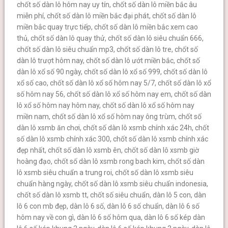
chốt số dàn lô hôm nay uy tín
,
chốt số dàn lô miền bắc âu
miễn phí
,
chốt số dàn lô miền bắc đại phát
,
chốt số dàn lô
miền bắc quay trực tiếp
,
chốt số dàn lô miền bắc xem cao
thủ
,
chốt số dàn lô quay thử
,
chốt số dàn lô siêu chuẩn 666
,
chốt số dàn lô siêu chuẩn mp3
,
chốt số dàn lô tre
,
chốt số
dàn lô trượt hôm nay
,
chốt số dàn lô ướt miền bắc
,
chốt số
dàn lô xổ số 90 ngày
,
chốt số dàn lô xổ số 999
,
chốt số dàn lô
xổ số cao
,
chốt số dàn lô xổ số hôm nay 5/7
,
chốt số dàn lô xổ
số hôm nay 56
,
chốt số dàn lô xổ số hôm nay em
,
chốt số dàn
lô xổ số hôm nay hôm nay
,
chốt số dàn lô xổ số hôm nay
miền nam
,
chốt số dàn lô xổ số hôm nay ông trùm
,
chốt số
dàn lô xsmb ăn chơi
,
chốt số dàn lô xsmb chính xác 24h
,
chốt
số dàn lô xsmb chính xác 300
,
chốt số dàn lô xsmb chính xác
đẹp nhất
,
chốt số dàn lô xsmb ên
,
chốt số dàn lô xsmb giờ
hoàng đạo
,
chốt số dàn lô xsmb rong bach kim
,
chốt số dàn
lô xsmb siêu chuẩn a trung roi
,
chốt số dàn lô xsmb siêu
chuẩn hàng ngày
,
chốt số dàn lô xsmb siêu chuẩn indonesia
,
chốt số dàn lô xsmb tt
,
chốt số siêu chuẩn
,
dàn lô 5 con
,
dàn
lô 6 con mb đẹp
,
dàn lô 6 số
,
dàn lô 6 số chuẩn
,
dàn lô 6 số
hôm nay về con gì
,
dàn lô 6 số hôm qua
,
dàn lô 6 số kép dàn