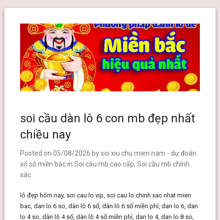
soi cầu dàn lô 6 con mb đẹp nhất
chiều nay
Posted on
05/08/2026
by
soi xiu chu mien nam - dự đoán
xổ số miền bắc
in
Soi cầu mb cao cấp
,
Soi cầu mb chính
xác
lô đẹp hôm nay, soi cau lo vip, soi cau lo chinh xac nhat mien
bac, dan lo 6 so, dàn lô 6 số, dàn lô 6 số miền phí, dan lo 6, dan
lo 4 so, dàn lô 4 số, dàn lô 4 số miền phí, dan lo 4, dan lo 8 so,