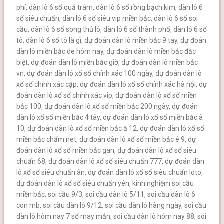
phí
,
dàn lô 6 số quả trám
,
dàn lô 6 số rồng bạch kim
,
dàn lô 6
số siêu chuẩn
,
dàn lô 6 số siêu vip miền bắc
,
dàn lô 6 số soi
cầu
,
dàn lô 6 số song thủ lô
,
dàn lô 6 số thành phố
,
dàn lô 6 số
tô
,
dàn lô 6 số tô là gì
,
dự đoán dàn lô miền bắc 9 tay
,
dự đoán
dàn lô miền bắc de hôm nay
,
dự đoán dàn lô miền bắc đặc
biệt
,
dự đoán dàn lô miền bắc giờ
,
dự đoán dàn lô miền bắc
vn
,
dự đoán dàn lô xổ số chính xác 100 ngày
,
dự đoán dàn lô
xổ số chính xác cặp
,
dự đoán dàn lô xổ số chính xác hà nội
,
dự
đoán dàn lô xổ số chính xác vip
,
dự đoán dàn lô xổ số miền
bắc 100
,
dự đoán dàn lô xổ số miền bắc 200 ngày
,
dự đoán
dàn lô xổ số miền bắc 4 tây
,
dự đoán dàn lô xổ số miền bắc â
10
,
dự đoán dàn lô xổ số miền bắc ă 12
,
dự đoán dàn lô xổ số
miền bắc chấm net
,
dự đoán dàn lô xổ số miền bắc ê 9
,
dự
đoán dàn lô xổ số miền bắc gan
,
dự đoán dàn lô xổ số siêu
chuẩn 68
,
dự đoán dàn lô xổ số siêu chuẩn 777
,
dự đoán dàn
lô xổ số siêu chuẩn ân
,
dự đoán dàn lô xổ số siêu chuẩn loto
,
dự đoán dàn lô xổ số siêu chuẩn yên
,
kinh nghiệm soi cầu
miền bắc
,
soi cầu 9/3
,
soi cầu dàn lô 5/11
,
soi cầu dàn lô 6
con mb
,
soi cầu dàn lô 9/12
,
soi cầu dàn lô hàng ngày
,
soi cầu
dàn lô hôm nay 7 số may mắn
,
soi cầu dàn lô hôm nay 88
,
soi