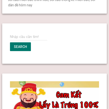
dàn đề hôm nay
SEARCH