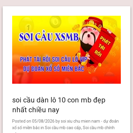
soi cầu dàn lô 10 con mb đẹp
nhất chiều nay
Posted on
05/08/2026
by
soi xiu chu mien nam - dự đoán
xổ số miền bắc
in
Soi cầu mb cao cấp
,
Soi cầu mb chính