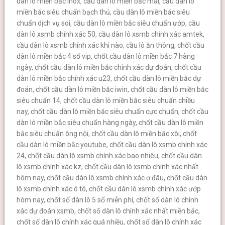
dàn lô miền bắc inox
,
cầu dàn lô miền bắc mai
,
cầu dàn lô
miền bắc siêu chuẩn bạch thủ
,
cầu dàn lô miền bắc siêu
chuẩn dịch vụ soi
,
cầu dàn lô miền bắc siêu chuẩn ướp
,
cầu
dàn lô xsmb chính xác 50
,
cầu dàn lô xsmb chính xác amtek
,
cầu dàn lô xsmb chính xác khi nào
,
cầu lô ăn thông
,
chốt cầu
dàn lô miền bắc 4 số vip
,
chốt cầu dàn lô miền bắc 7 hàng
ngày
,
chốt cầu dàn lô miền bắc chính xác dự đoán
,
chốt cầu
dàn lô miền bắc chính xác u23
,
chốt cầu dàn lô miền bắc dự
đoán
,
chốt cầu dàn lô miền bắc iwin
,
chốt cầu dàn lô miền bắc
siêu chuẩn 14
,
chốt cầu dàn lô miền bắc siêu chuẩn chiều
nay
,
chốt cầu dàn lô miền bắc siêu chuẩn cực chuẩn
,
chốt cầu
dàn lô miền bắc siêu chuẩn hàng ngày
,
chốt cầu dàn lô miền
bắc siêu chuẩn ông nội
,
chốt cầu dàn lô miền bắc xôi
,
chốt
cầu dàn lô miền bắc youtube
,
chốt cầu dàn lô xsmb chính xác
24
,
chốt cầu dàn lô xsmb chính xác bao nhiêu
,
chốt cầu dàn
lô xsmb chính xác kz
,
chốt cầu dàn lô xsmb chính xác nhất
hôm nay
,
chốt cầu dàn lô xsmb chính xác ơ đâu
,
chốt cầu dàn
lô xsmb chính xác ô tô
,
chốt cầu dàn lô xsmb chính xác ướp
hôm nay
,
chốt số dàn lô 5 số miễn phí
,
chốt số dàn lô chính
xác dự đoán xsmb
,
chốt số dàn lô chính xác nhất miền bắc
,
chốt số dàn lô chính xác quá nhiều
,
chốt số dàn lô chính xác