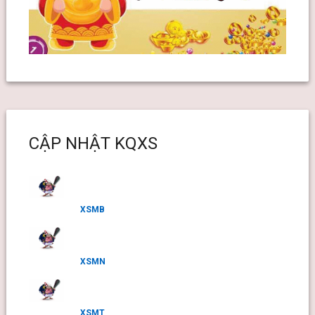
CẬP NHẬT KQXS
XSMB
XSMN
XSMT