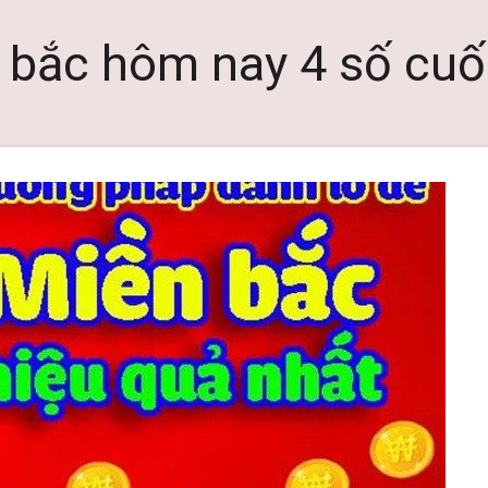
 bắc hôm nay 4 số cuố