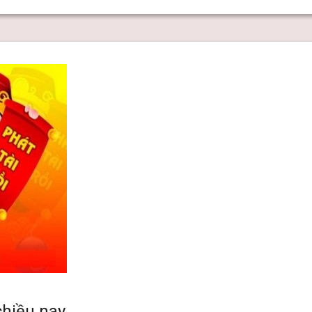
chiều nay