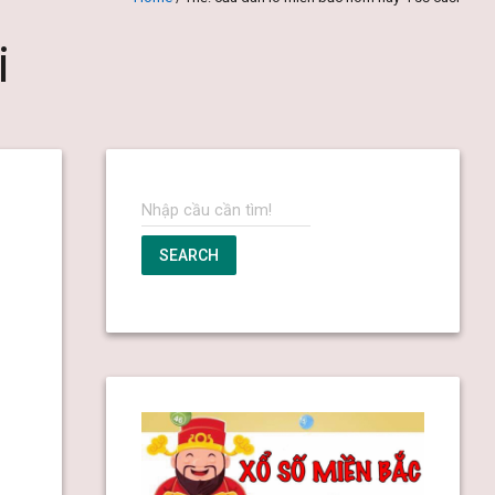
i
SEARCH