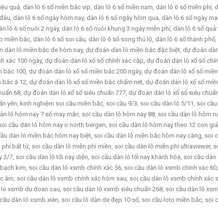
hiệu quả
,
dàn lô 6 số miền bắc vip
,
dàn lô 6 số miền nam
,
dàn lô 6 số miễn phí
,
d
 đâu
,
dàn lô 6 số ngày hôm nay
,
dàn lô 6 số ngày hôm qua
,
dàn lô 6 số ngày ma
àn lô 6 số nuôi 2 ngày
,
dàn lô 6 số nuôi khung 3 ngày miễn phí
,
dàn lô 6 số quả
ip miền bắc
,
dàn lô 6 số soi cầu
,
dàn lô 6 số song thủ lô
,
dàn lô 6 số thành phố
,
n dàn lô miền bắc de hôm nay
,
dự đoán dàn lô miền bắc đặc biệt
,
dự đoán dàn
nh xác 100 ngày
,
dự đoán dàn lô xổ số chính xác cặp
,
dự đoán dàn lô xổ số chí
n bắc 100
,
dự đoán dàn lô xổ số miền bắc 200 ngày
,
dự đoán dàn lô xổ số miề
 bắc ă 12
,
dự đoán dàn lô xổ số miền bắc chấm net
,
dự đoán dàn lô xổ số miề
chuẩn 68
,
dự đoán dàn lô xổ số siêu chuẩn 777
,
dự đoán dàn lô xổ số siêu chuẩ
ẩn yên
,
kinh nghiệm soi cầu miền bắc
,
soi cầu 9/3
,
soi cầu dàn lô 5/11
,
soi cầu
dàn lô hôm nay 7 số may mắn
,
soi cầu dàn lô hôm nay 88
,
soi cầu dàn lô hôm n
soi cầu dàn lô hôm nay o north bergen
,
soi cầu dàn lô hôm nay theo 12 con gi
cầu dàn lô miền bắc hôm nay biệt
,
soi cầu dàn lô miền bắc hôm nay càng
,
soi 
 phí bất tử
,
soi cầu dàn lô miễn phí miền
,
soi cầu dàn lô miễn phí ultraviewer
,
s
y 3/7
,
soi cầu dàn lô tối nay diễn
,
soi cầu dàn lô tối nay khánh hòa
,
soi cầu dàn l
g bạch kim
,
soi cầu dàn lô xsmb chính xác 56
,
soi cầu dàn lô xsmb chính xác 60
ác âm
,
soi cầu dàn lô xsmb chính xác hôm sau
,
soi cầu dàn lô xsmb chính xác 
 lo xsmb du doan cau
,
soi cầu dàn lô xsmb siêu chuẩn 268
,
soi cầu dàn lô xs
 cầu dàn lô xsmb xiên
,
soi cầu lô dàn de đẹp 10 số
,
soi cầu loto miền bắc
,
soi 