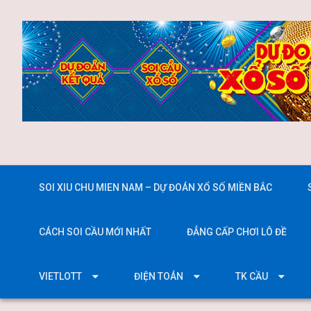
SOI XIU CHU MIEN NAM – DỰ ĐOÁN XỔ SỐ MIỀN BẮC
CÁCH SOI CẦU MỚI NHẤT
ĐẲNG CẤP CHƠI LÔ ĐỀ
VIETLOTT
ĐIỆN TOÁN
TK CẦU