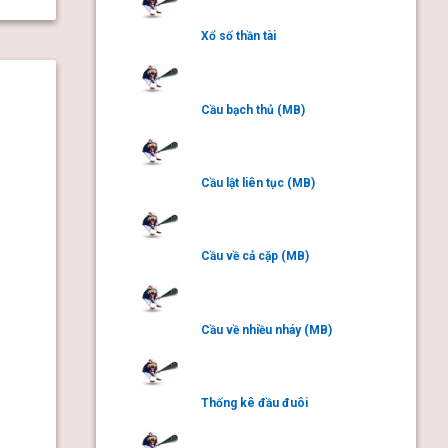
Xổ số thần tài
Cầu bạch thủ (MB)
Cầu lật liên tục (MB)
Cầu về cả cặp (MB)
Cầu về nhiều nháy (MB)
Thống kê đầu đuôi