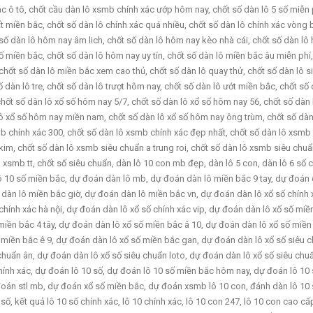
c ô tô
,
chốt cầu dàn lô xsmb chính xác ướp hôm nay
,
chốt số dàn lô 5 số miễn 
ất miền bắc
,
chốt số dàn lô chính xác quá nhiều
,
chốt số dàn lô chính xác vòng 
số dàn lô hôm nay âm lich
,
chốt số dàn lô hôm nay kèo nhà cái
,
chốt số dàn lô
số miền bắc
,
chốt số dàn lô hôm nay uy tín
,
chốt số dàn lô miền bắc âu miễn phí
chốt số dàn lô miền bắc xem cao thủ
,
chốt số dàn lô quay thử
,
chốt số dàn lô s
ố dàn lô tre
,
chốt số dàn lô trượt hôm nay
,
chốt số dàn lô ướt miền bắc
,
chốt số
hốt số dàn lô xổ số hôm nay 5/7
,
chốt số dàn lô xổ số hôm nay 56
,
chốt số dàn 
lô xổ số hôm nay miền nam
,
chốt số dàn lô xổ số hôm nay ông trùm
,
chốt số dàn
mb chính xác 300
,
chốt số dàn lô xsmb chính xác đẹp nhất
,
chốt số dàn lô xsmb
 kim
,
chốt số dàn lô xsmb siêu chuẩn a trung roi
,
chốt số dàn lô xsmb siêu chuẩ
ô xsmb tt
,
chốt số siêu chuẩn
,
dàn lô 10 con mb đẹp
,
dàn lô 5 con
,
dàn lô 6 số 
ô 10 số miền bắc
,
dự đoán dàn lô mb
,
dự đoán dàn lô miền bắc 9 tay
,
dự đoán 
dàn lô miền bắc giờ
,
dự đoán dàn lô miền bắc vn
,
dự đoán dàn lô xổ số chính 
chính xác hà nội
,
dự đoán dàn lô xổ số chính xác vip
,
dự đoán dàn lô xổ số miề
miền bắc 4 tây
,
dự đoán dàn lô xổ số miền bắc â 10
,
dự đoán dàn lô xổ số miền
 miền bắc ê 9
,
dự đoán dàn lô xổ số miền bắc gan
,
dự đoán dàn lô xổ số siêu 
chuẩn ân
,
dự đoán dàn lô xổ số siêu chuẩn loto
,
dự đoán dàn lô xổ số siêu chu
hính xác
,
dự đoán lô 10 số
,
dự đoán lô 10 số miền bắc hôm nay
,
dự đoán lô 10 
oán stl mb
,
dự đoán xổ số miền bắc
,
dự đoán xsmb lô 10 con
,
đánh dàn lô 10 
 số
,
kết quả lô 10 số chính xác
,
lô 10 chính xác
,
lô 10 con 247
,
lô 10 con cao cấ