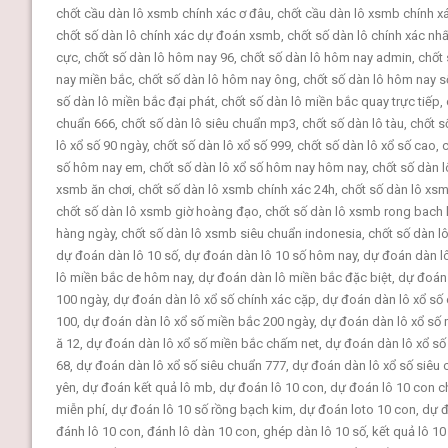
chốt cầu dàn lô xsmb chính xác ơ đâu
,
chốt cầu dàn lô xsmb chính xá
chốt số dàn lô chính xác dự đoán xsmb
,
chốt số dàn lô chính xác nh
cực
,
chốt số dàn lô hôm nay 96
,
chốt số dàn lô hôm nay admin
,
chốt 
nay miền bắc
,
chốt số dàn lô hôm nay ông
,
chốt số dàn lô hôm nay 
số dàn lô miền bắc đại phát
,
chốt số dàn lô miền bắc quay trực tiếp
,
chuẩn 666
,
chốt số dàn lô siêu chuẩn mp3
,
chốt số dàn lô tàu
,
chốt s
lô xổ số 90 ngày
,
chốt số dàn lô xổ số 999
,
chốt số dàn lô xổ số cao
,
c
số hôm nay em
,
chốt số dàn lô xổ số hôm nay hôm nay
,
chốt số dàn 
xsmb ăn chơi
,
chốt số dàn lô xsmb chính xác 24h
,
chốt số dàn lô xs
chốt số dàn lô xsmb giờ hoàng đạo
,
chốt số dàn lô xsmb rong bach
hàng ngày
,
chốt số dàn lô xsmb siêu chuẩn indonesia
,
chốt số dàn l
dự đoán dàn lô 10 số
,
dự đoán dàn lô 10 số hôm nay
,
dự đoán dàn l
lô miền bắc de hôm nay
,
dự đoán dàn lô miền bắc đặc biệt
,
dự đoán 
100 ngày
,
dự đoán dàn lô xổ số chính xác cặp
,
dự đoán dàn lô xổ số 
100
,
dự đoán dàn lô xổ số miền bắc 200 ngày
,
dự đoán dàn lô xổ số 
ă 12
,
dự đoán dàn lô xổ số miền bắc chấm net
,
dự đoán dàn lô xổ số
68
,
dự đoán dàn lô xổ số siêu chuẩn 777
,
dự đoán dàn lô xổ số siêu 
yên
,
dự đoán kết quả lô mb
,
dự đoán lô 10 con
,
dự đoán lô 10 con c
miễn phí
,
dự đoán lô 10 số rồng bạch kim
,
dự đoán loto 10 con
,
dự đ
đánh lô 10 con
,
đánh lô dàn 10 con
,
ghép dàn lô 10 số
,
kết quả lô 10