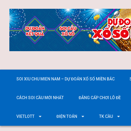
SOI XIU CHU MIEN NAM – DỰ ĐOÁN XỔ SỐ MIỀN BẮC
CÁCH SOI CẦU MỚI NHẤT
ĐẲNG CẤP CHƠI LÔ ĐỀ
VIETLOTT
ĐIỆN TOÁN
TK CẦU