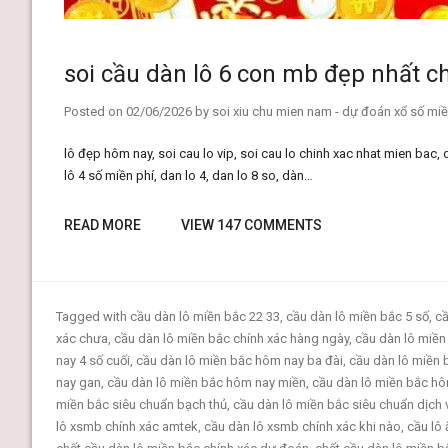
soi cầu dàn lô 6 con mb đẹp nhất c
Posted on
02/06/2026
by
soi xiu chu mien nam - dự đoán xổ số mi
lô đẹp hôm nay, soi cau lo vip, soi cau lo chinh xac nhat mien bac, d
lô 4 số miền phí, dan lo 4, dan lo 8 so, dàn…
READ MORE
VIEW 147 COMMENTS
Tagged with
cầu dàn lô miền bắc 22 33
,
cầu dàn lô miền bắc 5 số
,
cầ
xác chưa
,
cầu dàn lô miền bắc chính xác hàng ngày
,
cầu dàn lô miền
nay 4 số cuối
,
cầu dàn lô miền bắc hôm nay ba đài
,
cầu dàn lô miền 
nay gan
,
cầu dàn lô miền bắc hôm nay miền
,
cầu dàn lô miền bắc hô
miền bắc siêu chuẩn bạch thủ
,
cầu dàn lô miền bắc siêu chuẩn dịch 
lô xsmb chính xác amtek
,
cầu dàn lô xsmb chính xác khi nào
,
cầu lô