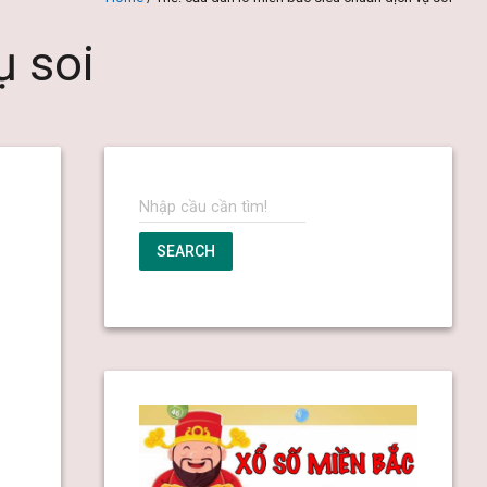
ụ soi
SEARCH