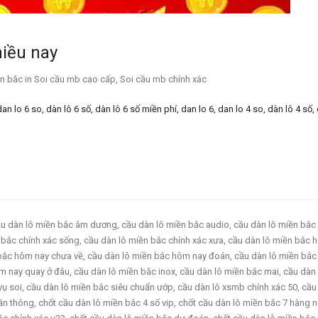
hiều nay
ền bắc
in
Soi cầu mb cao cấp
,
Soi cầu mb chính xác
an lo 6 so, dàn lô 6 số, dàn lô 6 số miền phí, dan lo 6, dan lo 4 so, dàn lô 4 số,
u dàn lô miền bắc âm dương
,
cầu dàn lô miền bắc audio
,
cầu dàn lô miền bắc
 bắc chính xác sống
,
cầu dàn lô miền bắc chính xác xưa
,
cầu dàn lô miền bắc 
bắc hôm nay chưa về
,
cầu dàn lô miền bắc hôm nay đoán
,
cầu dàn lô miền bắ
m nay quay ở đâu
,
cầu dàn lô miền bắc inox
,
cầu dàn lô miền bắc mai
,
cầu dàn 
vụ soi
,
cầu dàn lô miền bắc siêu chuẩn ướp
,
cầu dàn lô xsmb chính xác 50
,
cầu
 ăn thông
,
chốt cầu dàn lô miền bắc 4 số vip
,
chốt cầu dàn lô miền bắc 7 hàng 