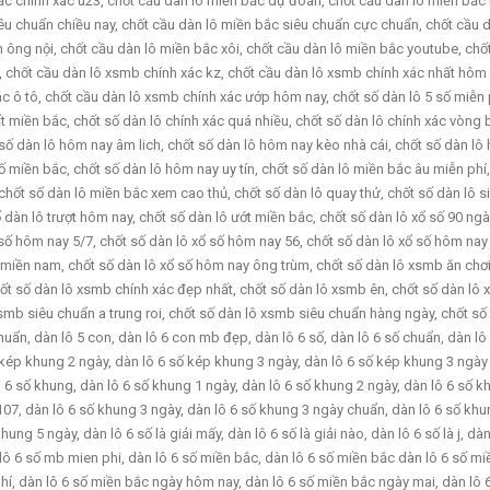
ắc chính xác u23
,
chốt cầu dàn lô miền bắc dự đoán
,
chốt cầu dàn lô miền bắc 
êu chuẩn chiều nay
,
chốt cầu dàn lô miền bắc siêu chuẩn cực chuẩn
,
chốt cầu d
n ông nội
,
chốt cầu dàn lô miền bắc xôi
,
chốt cầu dàn lô miền bắc youtube
,
chố
,
chốt cầu dàn lô xsmb chính xác kz
,
chốt cầu dàn lô xsmb chính xác nhất hôm
c ô tô
,
chốt cầu dàn lô xsmb chính xác ướp hôm nay
,
chốt số dàn lô 5 số miễn 
ất miền bắc
,
chốt số dàn lô chính xác quá nhiều
,
chốt số dàn lô chính xác vòng 
số dàn lô hôm nay âm lich
,
chốt số dàn lô hôm nay kèo nhà cái
,
chốt số dàn lô
số miền bắc
,
chốt số dàn lô hôm nay uy tín
,
chốt số dàn lô miền bắc âu miễn phí
chốt số dàn lô miền bắc xem cao thủ
,
chốt số dàn lô quay thử
,
chốt số dàn lô s
 dàn lô trượt hôm nay
,
chốt số dàn lô ướt miền bắc
,
chốt số dàn lô xổ số 90 ngà
 số hôm nay 5/7
,
chốt số dàn lô xổ số hôm nay 56
,
chốt số dàn lô xổ số hôm na
y miền nam
,
chốt số dàn lô xổ số hôm nay ông trùm
,
chốt số dàn lô xsmb ăn chơ
ốt số dàn lô xsmb chính xác đẹp nhất
,
chốt số dàn lô xsmb ên
,
chốt số dàn lô
smb siêu chuẩn a trung roi
,
chốt số dàn lô xsmb siêu chuẩn hàng ngày
,
chốt số
chuẩn
,
dàn lô 5 con
,
dàn lô 6 con mb đẹp
,
dàn lô 6 số
,
dàn lô 6 số chuẩn
,
dàn lô
 kép khung 2 ngày
,
dàn lô 6 số kép khung 3 ngày
,
dàn lô 6 số kép khung 3 ngày
ô 6 số khung
,
dàn lô 6 số khung 1 ngày
,
dàn lô 6 số khung 2 ngày
,
dàn lô 6 số k
107
,
dàn lô 6 số khung 3 ngày
,
dàn lô 6 số khung 3 ngày chuẩn
,
dàn lô 6 số khu
khung 5 ngày
,
dàn lô 6 số là giải mấy
,
dàn lô 6 số là giải nào
,
dàn lô 6 số là j
,
dàn
lô 6 số mb mien phi
,
dàn lô 6 số miền bắc
,
dàn lô 6 số miền bắc dàn lô 6 số mi
hí
,
dàn lô 6 số miền bắc ngày hôm nay
,
dàn lô 6 số miền bắc ngày mai
,
dàn lô 