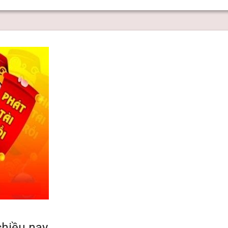
chiều nay