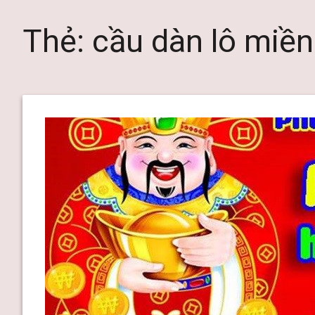
Thẻ:
cầu dàn lô miền