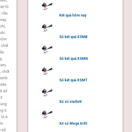
iwin
,
àn lô
t cầu
Kết quả hôm nay
 nay
,
phí
,
bắc
Sổ kết quả XSMB
 hôm
,
chốt
iêu
y
,
Sổ kết quả XSMN
y em
,
i
,
chốt
 xsmb
Sổ kết quả XSMT
 dàn
 6 số
 3
Xổ số vietlott
hung
ng 3
 lô 6
ền
Xổ số Mega 6/45
6 số