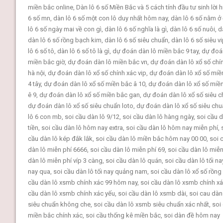
miền bắc online
,
Dàn lô 6 số Miền Bắc và 5 cách tính đầu tư sinh lời 
6 số mn
,
dàn lô 6 số một con lô duy nhất hôm nay
,
dàn lô 6 số nằm ở
lô 6 số ngày mai về con gì
,
dàn lô 6 số nghĩa là gì
,
dàn lô 6 số nuôi
,
d
dàn lô 6 số rồng bạch kim
,
dàn lô 6 số siêu chuẩn
,
dàn lô 6 số siêu v
lô 6 số tô
,
dàn lô 6 số tô là gì
,
dự đoán dàn lô miền bắc 9 tay
,
dự đoá
miền bắc giờ
,
dự đoán dàn lô miền bắc vn
,
dự đoán dàn lô xổ số chí
hà nội
,
dự đoán dàn lô xổ số chính xác vip
,
dự đoán dàn lô xổ số miề
4 tây
,
dự đoán dàn lô xổ số miền bắc â 10
,
dự đoán dàn lô xổ số miền
ê 9
,
dự đoán dàn lô xổ số miền bắc gan
,
dự đoán dàn lô xổ số siêu 
dự đoán dàn lô xổ số siêu chuẩn loto
,
dự đoán dàn lô xổ số siêu chu
lô 6 con mb
,
soi cầu dàn lô 9/12
,
soi cầu dàn lô hàng ngày
,
soi cầu 
tiền
,
soi cầu dàn lô hôm nay extra
,
soi cầu dàn lô hôm nay miễn phí
,
cầu dàn lô kép đắk lắk
,
soi cầu dàn lô miền bắc hôm nay 00 00
,
soi 
dàn lô miễn phí 6666
,
soi cầu dàn lô miễn phí 69
,
soi cầu dàn lô miễn
dàn lô miễn phí víp 3 càng
,
soi cầu dàn lô quán
,
soi cầu dàn lô tối na
nay qua
,
soi cầu dàn lô tối nay quảng nam
,
soi cầu dàn lô xổ số rồn
cầu dàn lô xsmb chính xác 99 hôm nay
,
soi cầu dàn lô xsmb chính x
cầu dàn lô xsmb chính xác yếu
,
soi cầu dàn lô xsmb dài
,
soi cau dàn
siêu chuẩn không che
,
soi cầu dàn lô xsmb siêu chuẩn xác nhất
,
soi
miền bắc chính xác
,
soi cầu thống kê miền bắc
,
soi dàn đề hôm nay