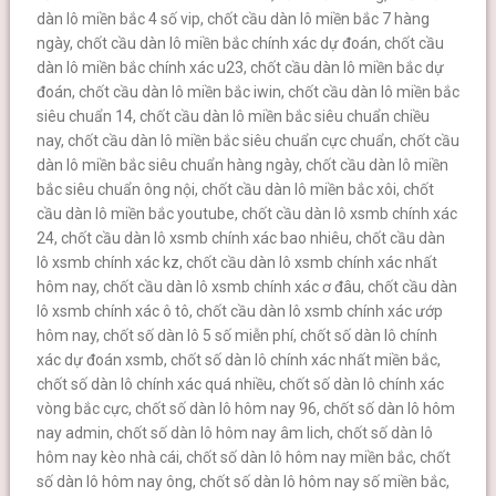
dàn lô miền bắc 4 số vip
,
chốt cầu dàn lô miền bắc 7 hàng
ngày
,
chốt cầu dàn lô miền bắc chính xác dự đoán
,
chốt cầu
dàn lô miền bắc chính xác u23
,
chốt cầu dàn lô miền bắc dự
đoán
,
chốt cầu dàn lô miền bắc iwin
,
chốt cầu dàn lô miền bắc
siêu chuẩn 14
,
chốt cầu dàn lô miền bắc siêu chuẩn chiều
nay
,
chốt cầu dàn lô miền bắc siêu chuẩn cực chuẩn
,
chốt cầu
dàn lô miền bắc siêu chuẩn hàng ngày
,
chốt cầu dàn lô miền
bắc siêu chuẩn ông nội
,
chốt cầu dàn lô miền bắc xôi
,
chốt
cầu dàn lô miền bắc youtube
,
chốt cầu dàn lô xsmb chính xác
24
,
chốt cầu dàn lô xsmb chính xác bao nhiêu
,
chốt cầu dàn
lô xsmb chính xác kz
,
chốt cầu dàn lô xsmb chính xác nhất
hôm nay
,
chốt cầu dàn lô xsmb chính xác ơ đâu
,
chốt cầu dàn
lô xsmb chính xác ô tô
,
chốt cầu dàn lô xsmb chính xác ướp
hôm nay
,
chốt số dàn lô 5 số miễn phí
,
chốt số dàn lô chính
xác dự đoán xsmb
,
chốt số dàn lô chính xác nhất miền bắc
,
chốt số dàn lô chính xác quá nhiều
,
chốt số dàn lô chính xác
vòng bắc cực
,
chốt số dàn lô hôm nay 96
,
chốt số dàn lô hôm
nay admin
,
chốt số dàn lô hôm nay âm lich
,
chốt số dàn lô
hôm nay kèo nhà cái
,
chốt số dàn lô hôm nay miền bắc
,
chốt
số dàn lô hôm nay ông
,
chốt số dàn lô hôm nay số miền bắc
,