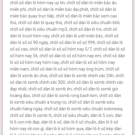
chốt số dàn lô hôm nay uy tín
,
chốt số dàn lô miền bắc âu
miễn phí
,
chốt số dàn lô miền bắc đại phát
,
chốt số dàn lô
miền bắc quay trực tiếp
,
chốt số dàn lô miền bắc xem cao
thủ
,
chốt số dàn lô quay thử
,
chốt số dàn lô siêu chuẩn 666
,
chốt số dàn lô siêu chuẩn mp3
,
chốt số dàn lô tre
,
chốt số
dàn lô trượt hôm nay
,
chốt số dàn lô ướt miền bắc
,
chốt số
dàn lô xổ số 90 ngày
,
chốt số dàn lô xổ số 999
,
chốt số dàn lô
xổ số cao
,
chốt số dàn lô xổ số hôm nay 5/7
,
chốt số dàn lô xổ
số hôm nay 56
,
chốt số dàn lô xổ số hôm nay em
,
chốt số dàn
lô xổ số hôm nay hôm nay
,
chốt số dàn lô xổ số hôm nay
miền nam
,
chốt số dàn lô xổ số hôm nay ông trùm
,
chốt số
dàn lô xsmb ăn chơi
,
chốt số dàn lô xsmb chính xác 24h
,
chốt
số dàn lô xsmb chính xác 300
,
chốt số dàn lô xsmb chính xác
đẹp nhất
,
chốt số dàn lô xsmb ên
,
chốt số dàn lô xsmb giờ
hoàng đạo
,
chốt số dàn lô xsmb rong bach kim
,
chốt số dàn
lô xsmb siêu chuẩn a trung roi
,
chốt số dàn lô xsmb siêu
chuẩn hàng ngày
,
chốt số dàn lô xsmb siêu chuẩn indonesia
,
chốt số dàn lô xsmb tt
,
chốt số siêu chuẩn
,
dàn lô 5 con
,
dàn
lô 6 con mb đẹp
,
dàn lô 6 số
,
dàn lô 6 số chuẩn
,
dàn lô 6 số
hôm nay về con gì
,
dàn lô 6 số hôm qua
,
dàn lô 6 số kép dàn