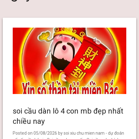
soi cầu dàn lô 4 con mb đẹp nhất
chiều nay
Posted on
05/08/2026
by
soi xiu chu mien nam - dự đoán