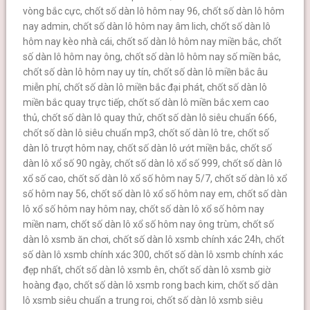
vòng bắc cực
,
chốt số dàn lô hôm nay 96
,
chốt số dàn lô hôm
nay admin
,
chốt số dàn lô hôm nay âm lich
,
chốt số dàn lô
hôm nay kèo nhà cái
,
chốt số dàn lô hôm nay miền bắc
,
chốt
số dàn lô hôm nay ông
,
chốt số dàn lô hôm nay số miền bắc
,
chốt số dàn lô hôm nay uy tín
,
chốt số dàn lô miền bắc âu
miễn phí
,
chốt số dàn lô miền bắc đại phát
,
chốt số dàn lô
miền bắc quay trực tiếp
,
chốt số dàn lô miền bắc xem cao
thủ
,
chốt số dàn lô quay thử
,
chốt số dàn lô siêu chuẩn 666
,
chốt số dàn lô siêu chuẩn mp3
,
chốt số dàn lô tre
,
chốt số
dàn lô trượt hôm nay
,
chốt số dàn lô ướt miền bắc
,
chốt số
dàn lô xổ số 90 ngày
,
chốt số dàn lô xổ số 999
,
chốt số dàn lô
xổ số cao
,
chốt số dàn lô xổ số hôm nay 5/7
,
chốt số dàn lô xổ
số hôm nay 56
,
chốt số dàn lô xổ số hôm nay em
,
chốt số dàn
lô xổ số hôm nay hôm nay
,
chốt số dàn lô xổ số hôm nay
miền nam
,
chốt số dàn lô xổ số hôm nay ông trùm
,
chốt số
dàn lô xsmb ăn chơi
,
chốt số dàn lô xsmb chính xác 24h
,
chốt
số dàn lô xsmb chính xác 300
,
chốt số dàn lô xsmb chính xác
đẹp nhất
,
chốt số dàn lô xsmb ên
,
chốt số dàn lô xsmb giờ
hoàng đạo
,
chốt số dàn lô xsmb rong bach kim
,
chốt số dàn
lô xsmb siêu chuẩn a trung roi
,
chốt số dàn lô xsmb siêu