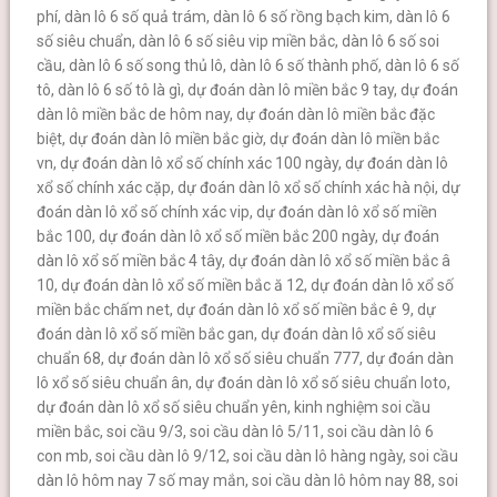
phí
,
dàn lô 6 số quả trám
,
dàn lô 6 số rồng bạch kim
,
dàn lô 6
số siêu chuẩn
,
dàn lô 6 số siêu vip miền bắc
,
dàn lô 6 số soi
cầu
,
dàn lô 6 số song thủ lô
,
dàn lô 6 số thành phố
,
dàn lô 6 số
tô
,
dàn lô 6 số tô là gì
,
dự đoán dàn lô miền bắc 9 tay
,
dự đoán
dàn lô miền bắc de hôm nay
,
dự đoán dàn lô miền bắc đặc
biệt
,
dự đoán dàn lô miền bắc giờ
,
dự đoán dàn lô miền bắc
vn
,
dự đoán dàn lô xổ số chính xác 100 ngày
,
dự đoán dàn lô
xổ số chính xác cặp
,
dự đoán dàn lô xổ số chính xác hà nội
,
dự
đoán dàn lô xổ số chính xác vip
,
dự đoán dàn lô xổ số miền
bắc 100
,
dự đoán dàn lô xổ số miền bắc 200 ngày
,
dự đoán
dàn lô xổ số miền bắc 4 tây
,
dự đoán dàn lô xổ số miền bắc â
10
,
dự đoán dàn lô xổ số miền bắc ă 12
,
dự đoán dàn lô xổ số
miền bắc chấm net
,
dự đoán dàn lô xổ số miền bắc ê 9
,
dự
đoán dàn lô xổ số miền bắc gan
,
dự đoán dàn lô xổ số siêu
chuẩn 68
,
dự đoán dàn lô xổ số siêu chuẩn 777
,
dự đoán dàn
lô xổ số siêu chuẩn ân
,
dự đoán dàn lô xổ số siêu chuẩn loto
,
dự đoán dàn lô xổ số siêu chuẩn yên
,
kinh nghiệm soi cầu
miền bắc
,
soi cầu 9/3
,
soi cầu dàn lô 5/11
,
soi cầu dàn lô 6
con mb
,
soi cầu dàn lô 9/12
,
soi cầu dàn lô hàng ngày
,
soi cầu
dàn lô hôm nay 7 số may mắn
,
soi cầu dàn lô hôm nay 88
,
soi