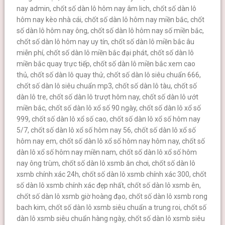
nay admin
,
chốt số dàn lô hôm nay âm lich
,
chốt số dàn lô
hôm nay kèo nhà cái
,
chốt số dàn lô hôm nay miền bắc
,
chốt
số dàn lô hôm nay ông
,
chốt số dàn lô hôm nay số miền bắc
,
chốt số dàn lô hôm nay uy tín
,
chốt số dàn lô miền bắc âu
miễn phí
,
chốt số dàn lô miền bắc đại phát
,
chốt số dàn lô
miền bắc quay trực tiếp
,
chốt số dàn lô miền bắc xem cao
thủ
,
chốt số dàn lô quay thử
,
chốt số dàn lô siêu chuẩn 666
,
chốt số dàn lô siêu chuẩn mp3
,
chốt số dàn lô tàu
,
chốt số
dàn lô tre
,
chốt số dàn lô trượt hôm nay
,
chốt số dàn lô ướt
miền bắc
,
chốt số dàn lô xổ số 90 ngày
,
chốt số dàn lô xổ số
999
,
chốt số dàn lô xổ số cao
,
chốt số dàn lô xổ số hôm nay
5/7
,
chốt số dàn lô xổ số hôm nay 56
,
chốt số dàn lô xổ số
hôm nay em
,
chốt số dàn lô xổ số hôm nay hôm nay
,
chốt số
dàn lô xổ số hôm nay miền nam
,
chốt số dàn lô xổ số hôm
nay ông trùm
,
chốt số dàn lô xsmb ăn chơi
,
chốt số dàn lô
xsmb chính xác 24h
,
chốt số dàn lô xsmb chính xác 300
,
chốt
số dàn lô xsmb chính xác đẹp nhất
,
chốt số dàn lô xsmb ên
,
chốt số dàn lô xsmb giờ hoàng đạo
,
chốt số dàn lô xsmb rong
bach kim
,
chốt số dàn lô xsmb siêu chuẩn a trung roi
,
chốt số
dàn lô xsmb siêu chuẩn hàng ngày
,
chốt số dàn lô xsmb siêu