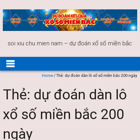
soi xiu chu mien nam – dự đoán xổ số miền bắc
Home
/
Thẻ:
dự đoán dàn lô xổ số miền bắc 200 ngày
Thẻ:
dự đoán dàn lô
xổ số miền bắc 200
ngày