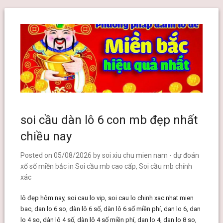
soi cầu dàn lô 6 con mb đẹp nhất
chiều nay
Posted on
05/08/2026
by
soi xiu chu mien nam - dự đoán
xổ số miền bắc
in
Soi cầu mb cao cấp
,
Soi cầu mb chính
xác
lô đẹp hôm nay, soi cau lo vip, soi cau lo chinh xac nhat mien
bac, dan lo 6 so, dàn lô 6 số, dàn lô 6 số miền phí, dan lo 6, dan
lo 4 so, dàn lô 4 số, dàn lô 4 số miền phí, dan lo 4, dan lo 8 so,