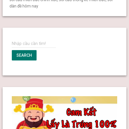
dàn đề hôm nay
SEARCH