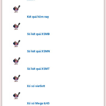
Kết quả hôm nay
Sổ kết quả XSMB
Sổ kết quả XSMN
Sổ kết quả XSMT
Xổ số vietlott
Xổ số Mega 6/45