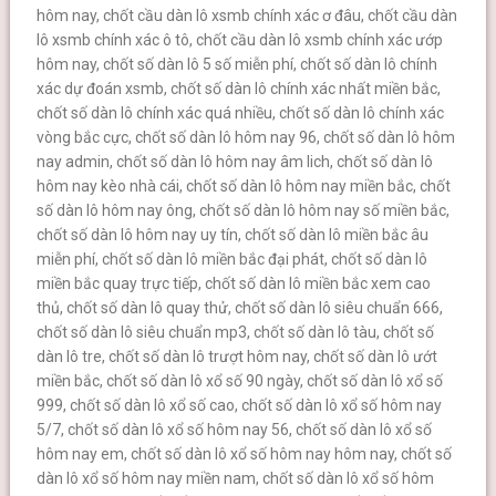
hôm nay
,
chốt cầu dàn lô xsmb chính xác ơ đâu
,
chốt cầu dàn
lô xsmb chính xác ô tô
,
chốt cầu dàn lô xsmb chính xác ướp
hôm nay
,
chốt số dàn lô 5 số miễn phí
,
chốt số dàn lô chính
xác dự đoán xsmb
,
chốt số dàn lô chính xác nhất miền bắc
,
chốt số dàn lô chính xác quá nhiều
,
chốt số dàn lô chính xác
vòng bắc cực
,
chốt số dàn lô hôm nay 96
,
chốt số dàn lô hôm
nay admin
,
chốt số dàn lô hôm nay âm lich
,
chốt số dàn lô
hôm nay kèo nhà cái
,
chốt số dàn lô hôm nay miền bắc
,
chốt
số dàn lô hôm nay ông
,
chốt số dàn lô hôm nay số miền bắc
,
chốt số dàn lô hôm nay uy tín
,
chốt số dàn lô miền bắc âu
miễn phí
,
chốt số dàn lô miền bắc đại phát
,
chốt số dàn lô
miền bắc quay trực tiếp
,
chốt số dàn lô miền bắc xem cao
thủ
,
chốt số dàn lô quay thử
,
chốt số dàn lô siêu chuẩn 666
,
chốt số dàn lô siêu chuẩn mp3
,
chốt số dàn lô tàu
,
chốt số
dàn lô tre
,
chốt số dàn lô trượt hôm nay
,
chốt số dàn lô ướt
miền bắc
,
chốt số dàn lô xổ số 90 ngày
,
chốt số dàn lô xổ số
999
,
chốt số dàn lô xổ số cao
,
chốt số dàn lô xổ số hôm nay
5/7
,
chốt số dàn lô xổ số hôm nay 56
,
chốt số dàn lô xổ số
hôm nay em
,
chốt số dàn lô xổ số hôm nay hôm nay
,
chốt số
dàn lô xổ số hôm nay miền nam
,
chốt số dàn lô xổ số hôm