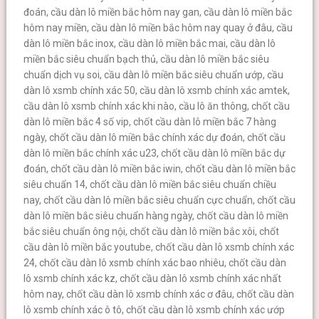
đoán
,
cầu dàn lô miền bắc hôm nay gan
,
cầu dàn lô miền bắc
hôm nay miền
,
cầu dàn lô miền bắc hôm nay quay ở đâu
,
cầu
dàn lô miền bắc inox
,
cầu dàn lô miền bắc mai
,
cầu dàn lô
miền bắc siêu chuẩn bạch thủ
,
cầu dàn lô miền bắc siêu
chuẩn dịch vụ soi
,
cầu dàn lô miền bắc siêu chuẩn ướp
,
cầu
dàn lô xsmb chính xác 50
,
cầu dàn lô xsmb chính xác amtek
,
cầu dàn lô xsmb chính xác khi nào
,
cầu lô ăn thông
,
chốt cầu
dàn lô miền bắc 4 số vip
,
chốt cầu dàn lô miền bắc 7 hàng
ngày
,
chốt cầu dàn lô miền bắc chính xác dự đoán
,
chốt cầu
dàn lô miền bắc chính xác u23
,
chốt cầu dàn lô miền bắc dự
đoán
,
chốt cầu dàn lô miền bắc iwin
,
chốt cầu dàn lô miền bắc
siêu chuẩn 14
,
chốt cầu dàn lô miền bắc siêu chuẩn chiều
nay
,
chốt cầu dàn lô miền bắc siêu chuẩn cực chuẩn
,
chốt cầu
dàn lô miền bắc siêu chuẩn hàng ngày
,
chốt cầu dàn lô miền
bắc siêu chuẩn ông nội
,
chốt cầu dàn lô miền bắc xôi
,
chốt
cầu dàn lô miền bắc youtube
,
chốt cầu dàn lô xsmb chính xác
24
,
chốt cầu dàn lô xsmb chính xác bao nhiêu
,
chốt cầu dàn
lô xsmb chính xác kz
,
chốt cầu dàn lô xsmb chính xác nhất
hôm nay
,
chốt cầu dàn lô xsmb chính xác ơ đâu
,
chốt cầu dàn
lô xsmb chính xác ô tô
,
chốt cầu dàn lô xsmb chính xác ướp