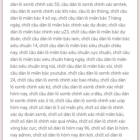
dàn lô xsmb chính xác 50
,
cầu dàn lô xsmb chính xác amtek
,
cầu dàn lô xsmb chính xác khi nào
,
cầu lô ăn thông
,
chốt cầu
dàn lô miền bắc 4 số vip
,
chốt cầu dàn lô miền bắc 7 hàng
ngày
,
chốt cầu dàn lô miền bắc chính xác dự đoán
,
chốt cầu
dàn lô miền bắc chính xác u23
,
chốt cầu dàn lô miền bắc dự
đoán
,
chốt cầu dàn lô miền bắc iwin
,
chốt cầu dàn lô miền bắc
siêu chuẩn 14
,
chốt cầu dàn lô miền bắc siêu chuẩn chiều
nay
,
chốt cầu dàn lô miền bắc siêu chuẩn cực chuẩn
,
chốt cầu
dàn lô miền bắc siêu chuẩn hàng ngày
,
chốt cầu dàn lô miền
bắc siêu chuẩn ông nội
,
chốt cầu dàn lô miền bắc xôi
,
chốt
cầu dàn lô miền bắc youtube
,
chốt cầu dàn lô xsmb chính xác
24
,
chốt cầu dàn lô xsmb chính xác bao nhiêu
,
chốt cầu dàn
lô xsmb chính xác kz
,
chốt cầu dàn lô xsmb chính xác nhất
hôm nay
,
chốt cầu dàn lô xsmb chính xác ơ đâu
,
chốt cầu dàn
lô xsmb chính xác ô tô
,
chốt cầu dàn lô xsmb chính xác ướp
hôm nay
,
chốt số dàn lô 5 số miễn phí
,
chốt số dàn lô chính
xác dự đoán xsmb
,
chốt số dàn lô chính xác nhất miền bắc
,
chốt số dàn lô chính xác quá nhiều
,
chốt số dàn lô chính xác
vòng bắc cực
,
chốt số dàn lô hôm nay 96
,
chốt số dàn lô hôm
nay admin
,
chốt số dàn lô hôm nay âm lich
,
chốt số dàn lô