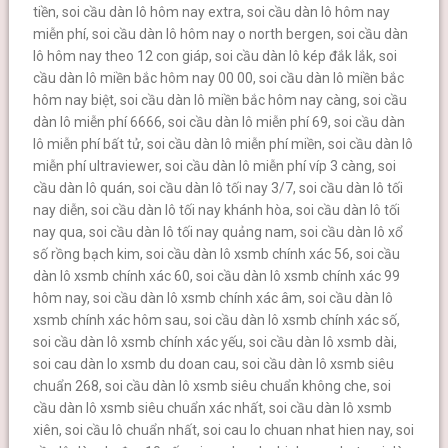
tiền
,
soi cầu dàn lô hôm nay extra
,
soi cầu dàn lô hôm nay
miễn phí
,
soi cầu dàn lô hôm nay o north bergen
,
soi cầu dàn
lô hôm nay theo 12 con giáp
,
soi cầu dàn lô kép đắk lắk
,
soi
cầu dàn lô miền bắc hôm nay 00 00
,
soi cầu dàn lô miền bắc
hôm nay biệt
,
soi cầu dàn lô miền bắc hôm nay càng
,
soi cầu
dàn lô miễn phí 6666
,
soi cầu dàn lô miễn phí 69
,
soi cầu dàn
lô miễn phí bất tử
,
soi cầu dàn lô miễn phí miền
,
soi cầu dàn lô
miễn phí ultraviewer
,
soi cầu dàn lô miễn phí víp 3 càng
,
soi
cầu dàn lô quán
,
soi cầu dàn lô tối nay 3/7
,
soi cầu dàn lô tối
nay diễn
,
soi cầu dàn lô tối nay khánh hòa
,
soi cầu dàn lô tối
nay qua
,
soi cầu dàn lô tối nay quảng nam
,
soi cầu dàn lô xổ
số rồng bạch kim
,
soi cầu dàn lô xsmb chính xác 56
,
soi cầu
dàn lô xsmb chính xác 60
,
soi cầu dàn lô xsmb chính xác 99
hôm nay
,
soi cầu dàn lô xsmb chính xác âm
,
soi cầu dàn lô
xsmb chính xác hôm sau
,
soi cầu dàn lô xsmb chính xác số
,
soi cầu dàn lô xsmb chính xác yếu
,
soi cầu dàn lô xsmb dài
,
soi cau dàn lo xsmb du doan cau
,
soi cầu dàn lô xsmb siêu
chuẩn 268
,
soi cầu dàn lô xsmb siêu chuẩn không che
,
soi
cầu dàn lô xsmb siêu chuẩn xác nhất
,
soi cầu dàn lô xsmb
xiên
,
soi cầu lô chuẩn nhất
,
soi cau lo chuan nhat hien nay
,
soi