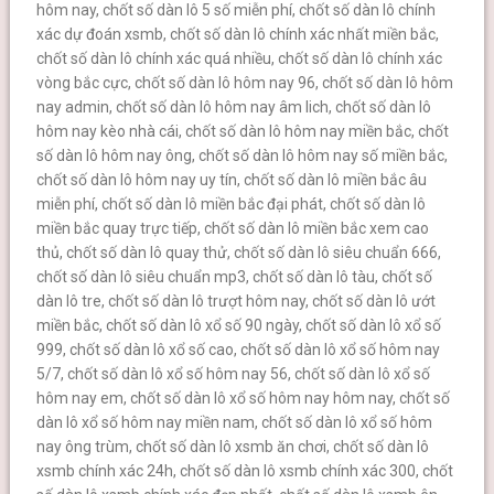
hôm nay
,
chốt số dàn lô 5 số miễn phí
,
chốt số dàn lô chính
xác dự đoán xsmb
,
chốt số dàn lô chính xác nhất miền bắc
,
chốt số dàn lô chính xác quá nhiều
,
chốt số dàn lô chính xác
vòng bắc cực
,
chốt số dàn lô hôm nay 96
,
chốt số dàn lô hôm
nay admin
,
chốt số dàn lô hôm nay âm lich
,
chốt số dàn lô
hôm nay kèo nhà cái
,
chốt số dàn lô hôm nay miền bắc
,
chốt
số dàn lô hôm nay ông
,
chốt số dàn lô hôm nay số miền bắc
,
chốt số dàn lô hôm nay uy tín
,
chốt số dàn lô miền bắc âu
miễn phí
,
chốt số dàn lô miền bắc đại phát
,
chốt số dàn lô
miền bắc quay trực tiếp
,
chốt số dàn lô miền bắc xem cao
thủ
,
chốt số dàn lô quay thử
,
chốt số dàn lô siêu chuẩn 666
,
chốt số dàn lô siêu chuẩn mp3
,
chốt số dàn lô tàu
,
chốt số
dàn lô tre
,
chốt số dàn lô trượt hôm nay
,
chốt số dàn lô ướt
miền bắc
,
chốt số dàn lô xổ số 90 ngày
,
chốt số dàn lô xổ số
999
,
chốt số dàn lô xổ số cao
,
chốt số dàn lô xổ số hôm nay
5/7
,
chốt số dàn lô xổ số hôm nay 56
,
chốt số dàn lô xổ số
hôm nay em
,
chốt số dàn lô xổ số hôm nay hôm nay
,
chốt số
dàn lô xổ số hôm nay miền nam
,
chốt số dàn lô xổ số hôm
nay ông trùm
,
chốt số dàn lô xsmb ăn chơi
,
chốt số dàn lô
xsmb chính xác 24h
,
chốt số dàn lô xsmb chính xác 300
,
chốt