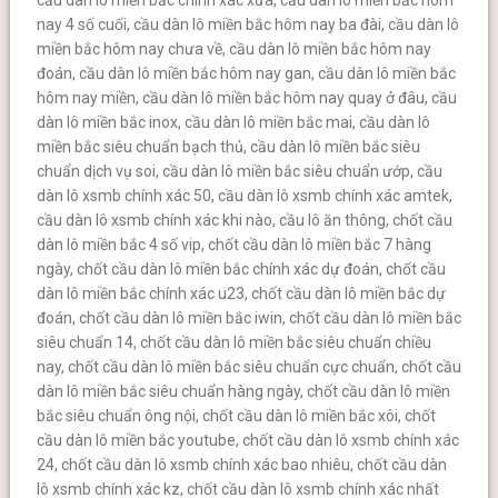
cầu dàn lô miền bắc chính xác xưa
,
cầu dàn lô miền bắc hôm
nay 4 số cuối
,
cầu dàn lô miền bắc hôm nay ba đài
,
cầu dàn lô
miền bắc hôm nay chưa về
,
cầu dàn lô miền bắc hôm nay
đoán
,
cầu dàn lô miền bắc hôm nay gan
,
cầu dàn lô miền bắc
hôm nay miền
,
cầu dàn lô miền bắc hôm nay quay ở đâu
,
cầu
dàn lô miền bắc inox
,
cầu dàn lô miền bắc mai
,
cầu dàn lô
miền bắc siêu chuẩn bạch thủ
,
cầu dàn lô miền bắc siêu
chuẩn dịch vụ soi
,
cầu dàn lô miền bắc siêu chuẩn ướp
,
cầu
dàn lô xsmb chính xác 50
,
cầu dàn lô xsmb chính xác amtek
,
cầu dàn lô xsmb chính xác khi nào
,
cầu lô ăn thông
,
chốt cầu
dàn lô miền bắc 4 số vip
,
chốt cầu dàn lô miền bắc 7 hàng
ngày
,
chốt cầu dàn lô miền bắc chính xác dự đoán
,
chốt cầu
dàn lô miền bắc chính xác u23
,
chốt cầu dàn lô miền bắc dự
đoán
,
chốt cầu dàn lô miền bắc iwin
,
chốt cầu dàn lô miền bắc
siêu chuẩn 14
,
chốt cầu dàn lô miền bắc siêu chuẩn chiều
nay
,
chốt cầu dàn lô miền bắc siêu chuẩn cực chuẩn
,
chốt cầu
dàn lô miền bắc siêu chuẩn hàng ngày
,
chốt cầu dàn lô miền
bắc siêu chuẩn ông nội
,
chốt cầu dàn lô miền bắc xôi
,
chốt
cầu dàn lô miền bắc youtube
,
chốt cầu dàn lô xsmb chính xác
24
,
chốt cầu dàn lô xsmb chính xác bao nhiêu
,
chốt cầu dàn
lô xsmb chính xác kz
,
chốt cầu dàn lô xsmb chính xác nhất