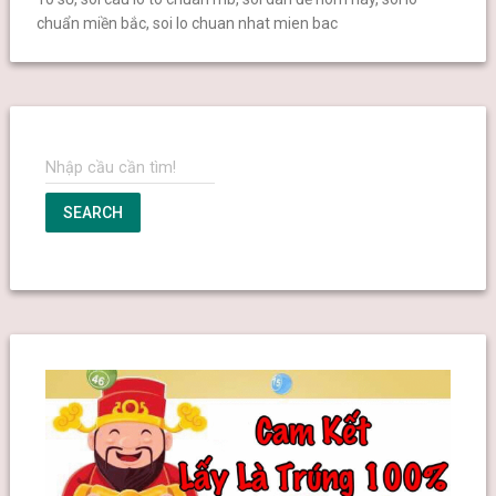
chuẩn miền bắc
,
soi lo chuan nhat mien bac
SEARCH