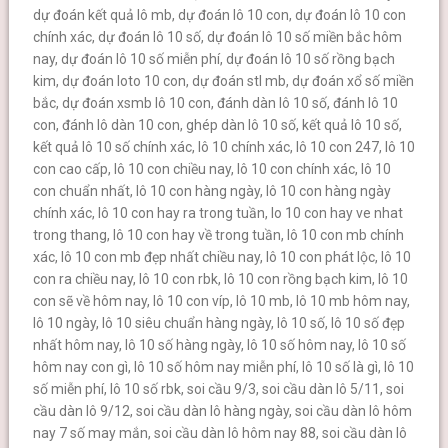
dự đoán kết quả lô mb
,
dự đoán lô 10 con
,
dự đoán lô 10 con
chính xác
,
dự đoán lô 10 số
,
dự đoán lô 10 số miền bắc hôm
nay
,
dự đoán lô 10 số miễn phí
,
dự đoán lô 10 số rồng bạch
kim
,
dự đoán loto 10 con
,
dự đoán stl mb
,
dự đoán xổ số miền
bắc
,
dự đoán xsmb lô 10 con
,
đánh dàn lô 10 số
,
đánh lô 10
con
,
đánh lô dàn 10 con
,
ghép dàn lô 10 số
,
kết quả lô 10 số
,
kết quả lô 10 số chính xác
,
lô 10 chính xác
,
lô 10 con 247
,
lô 10
con cao cấp
,
lô 10 con chiều nay
,
lô 10 con chính xác
,
lô 10
con chuẩn nhất
,
lô 10 con hàng ngày
,
lô 10 con hàng ngày
chính xác
,
lô 10 con hay ra trong tuần
,
lo 10 con hay ve nhat
trong thang
,
lô 10 con hay về trong tuần
,
lô 10 con mb chính
xác
,
lô 10 con mb đẹp nhất chiều nay
,
lô 10 con phát lộc
,
lô 10
con ra chiều nay
,
lô 10 con rbk
,
lô 10 con rồng bạch kim
,
lô 10
con sẽ về hôm nay
,
lô 10 con víp
,
lô 10 mb
,
lô 10 mb hôm nay
,
lô 10 ngày
,
lô 10 siêu chuẩn hàng ngày
,
lô 10 số
,
lô 10 số đẹp
nhất hôm nay
,
lô 10 số hàng ngày
,
lô 10 số hôm nay
,
lô 10 số
hôm nay con gì
,
lô 10 số hôm nay miễn phí
,
lô 10 số là gì
,
lô 10
số miễn phí
,
lô 10 số rbk
,
soi cầu 9/3
,
soi cầu dàn lô 5/11
,
soi
cầu dàn lô 9/12
,
soi cầu dàn lô hàng ngày
,
soi cầu dàn lô hôm
nay 7 số may mắn
,
soi cầu dàn lô hôm nay 88
,
soi cầu dàn lô