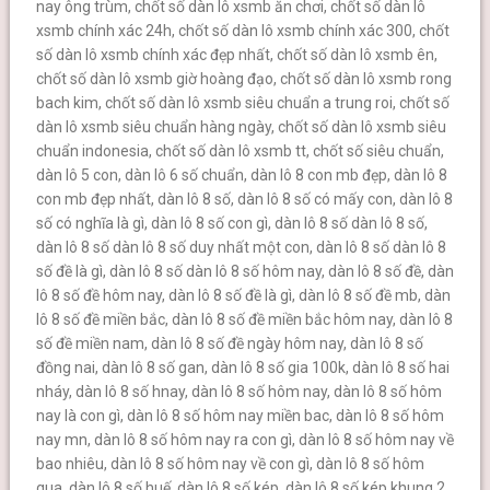
nay ông trùm
,
chốt số dàn lô xsmb ăn chơi
,
chốt số dàn lô
xsmb chính xác 24h
,
chốt số dàn lô xsmb chính xác 300
,
chốt
số dàn lô xsmb chính xác đẹp nhất
,
chốt số dàn lô xsmb ên
,
chốt số dàn lô xsmb giờ hoàng đạo
,
chốt số dàn lô xsmb rong
bach kim
,
chốt số dàn lô xsmb siêu chuẩn a trung roi
,
chốt số
dàn lô xsmb siêu chuẩn hàng ngày
,
chốt số dàn lô xsmb siêu
chuẩn indonesia
,
chốt số dàn lô xsmb tt
,
chốt số siêu chuẩn
,
dàn lô 5 con
,
dàn lô 6 số chuẩn
,
dàn lô 8 con mb đẹp
,
dàn lô 8
con mb đẹp nhất
,
dàn lô 8 số
,
dàn lô 8 số có mấy con
,
dàn lô 8
số có nghĩa là gì
,
dàn lô 8 số con gì
,
dàn lô 8 số dàn lô 8 số
,
dàn lô 8 số dàn lô 8 số duy nhất một con
,
dàn lô 8 số dàn lô 8
số đề là gì
,
dàn lô 8 số dàn lô 8 số hôm nay
,
dàn lô 8 số đề
,
dàn
lô 8 số đề hôm nay
,
dàn lô 8 số đề là gì
,
dàn lô 8 số đề mb
,
dàn
lô 8 số đề miền bắc
,
dàn lô 8 số đề miền bắc hôm nay
,
dàn lô 8
số đề miền nam
,
dàn lô 8 số đề ngày hôm nay
,
dàn lô 8 số
đồng nai
,
dàn lô 8 số gan
,
dàn lô 8 số gia 100k
,
dàn lô 8 số hai
nháy
,
dàn lô 8 số hnay
,
dàn lô 8 số hôm nay
,
dàn lô 8 số hôm
nay là con gì
,
dàn lô 8 số hôm nay miền bac
,
dàn lô 8 số hôm
nay mn
,
dàn lô 8 số hôm nay ra con gì
,
dàn lô 8 số hôm nay về
bao nhiêu
,
dàn lô 8 số hôm nay về con gì
,
dàn lô 8 số hôm
qua
,
dàn lô 8 số huế
,
dàn lô 8 số kép
,
dàn lô 8 số kép khung 2