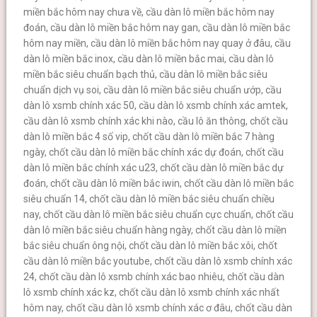
miền bắc hôm nay chưa về
,
cầu dàn lô miền bắc hôm nay
đoán
,
cầu dàn lô miền bắc hôm nay gan
,
cầu dàn lô miền bắc
hôm nay miền
,
cầu dàn lô miền bắc hôm nay quay ở đâu
,
cầu
dàn lô miền bắc inox
,
cầu dàn lô miền bắc mai
,
cầu dàn lô
miền bắc siêu chuẩn bạch thủ
,
cầu dàn lô miền bắc siêu
chuẩn dịch vụ soi
,
cầu dàn lô miền bắc siêu chuẩn ướp
,
cầu
dàn lô xsmb chính xác 50
,
cầu dàn lô xsmb chính xác amtek
,
cầu dàn lô xsmb chính xác khi nào
,
cầu lô ăn thông
,
chốt cầu
dàn lô miền bắc 4 số vip
,
chốt cầu dàn lô miền bắc 7 hàng
ngày
,
chốt cầu dàn lô miền bắc chính xác dự đoán
,
chốt cầu
dàn lô miền bắc chính xác u23
,
chốt cầu dàn lô miền bắc dự
đoán
,
chốt cầu dàn lô miền bắc iwin
,
chốt cầu dàn lô miền bắc
siêu chuẩn 14
,
chốt cầu dàn lô miền bắc siêu chuẩn chiều
nay
,
chốt cầu dàn lô miền bắc siêu chuẩn cực chuẩn
,
chốt cầu
dàn lô miền bắc siêu chuẩn hàng ngày
,
chốt cầu dàn lô miền
bắc siêu chuẩn ông nội
,
chốt cầu dàn lô miền bắc xôi
,
chốt
cầu dàn lô miền bắc youtube
,
chốt cầu dàn lô xsmb chính xác
24
,
chốt cầu dàn lô xsmb chính xác bao nhiêu
,
chốt cầu dàn
lô xsmb chính xác kz
,
chốt cầu dàn lô xsmb chính xác nhất
hôm nay
,
chốt cầu dàn lô xsmb chính xác ơ đâu
,
chốt cầu dàn