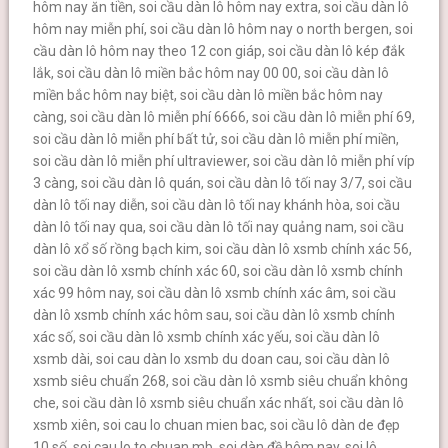
hôm nay ăn tiền
,
soi cầu dàn lô hôm nay extra
,
soi cầu dàn lô
hôm nay miễn phí
,
soi cầu dàn lô hôm nay o north bergen
,
soi
cầu dàn lô hôm nay theo 12 con giáp
,
soi cầu dàn lô kép đắk
lắk
,
soi cầu dàn lô miền bắc hôm nay 00 00
,
soi cầu dàn lô
miền bắc hôm nay biệt
,
soi cầu dàn lô miền bắc hôm nay
càng
,
soi cầu dàn lô miễn phí 6666
,
soi cầu dàn lô miễn phí 69
,
soi cầu dàn lô miễn phí bất tử
,
soi cầu dàn lô miễn phí miền
,
soi cầu dàn lô miễn phí ultraviewer
,
soi cầu dàn lô miễn phí víp
3 càng
,
soi cầu dàn lô quán
,
soi cầu dàn lô tối nay 3/7
,
soi cầu
dàn lô tối nay diễn
,
soi cầu dàn lô tối nay khánh hòa
,
soi cầu
dàn lô tối nay qua
,
soi cầu dàn lô tối nay quảng nam
,
soi cầu
dàn lô xổ số rồng bạch kim
,
soi cầu dàn lô xsmb chính xác 56
,
soi cầu dàn lô xsmb chính xác 60
,
soi cầu dàn lô xsmb chính
xác 99 hôm nay
,
soi cầu dàn lô xsmb chính xác âm
,
soi cầu
dàn lô xsmb chính xác hôm sau
,
soi cầu dàn lô xsmb chính
xác số
,
soi cầu dàn lô xsmb chính xác yếu
,
soi cầu dàn lô
xsmb dài
,
soi cau dàn lo xsmb du doan cau
,
soi cầu dàn lô
xsmb siêu chuẩn 268
,
soi cầu dàn lô xsmb siêu chuẩn không
che
,
soi cầu dàn lô xsmb siêu chuẩn xác nhất
,
soi cầu dàn lô
xsmb xiên
,
soi cau lo chuan mien bac
,
soi cầu lô dàn de đẹp
10 số
,
soi cau lo to chuan mb
,
soi dàn đề hôm nay
,
soi lô