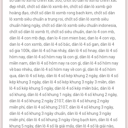
số dàn lô xsmb chính xác 300
,
chốt số dàn lô xsmb chính xác
đẹp nhất
,
chốt số dàn lô xsmb ên
,
chốt số dàn lô xsmb giờ
hoàng đạo
,
chốt số dàn lô xsmb rong bach kim
,
chốt số dàn
lô xsmb siêu chuẩn a trung roi
,
chốt số dàn lô xsmb siêu
chuẩn hàng ngày
,
chốt số dàn lô xsmb siêu chuẩn indonesia
,
chốt số dàn lô xsmb tt
,
chốt số siêu chuẩn
,
dan lo 4 con mb
,
dàn lô 4 con mb đẹp
,
dan lo 4 con mien bac
,
dan lo 4 con vip
,
dan lo 4 con xsmb
,
dàn lô 4 số bắc
,
dàn lô 4 số gan
,
dàn lô 4
số gia 100k
,
dàn lô 4 số hai nháy
,
dàn lô 4 số hnay
,
dàn lô 4 số
hôm nay
,
dàn lô 4 số hôm nay là con gì
,
dàn lô 4 số hôm nay
miền nam
,
dàn lô 4 số hôm nay ra con gì
,
dàn lô 4 số hôm nay
về bao nhiêu
,
dàn lô 4 số hôm nay về con gì
,
dàn lô 4 số hôm
qua
,
dàn lô 4 số kép
,
dàn lô 4 số kép khung 2 ngày
,
dàn lô 4 số
kép khung 3 ngày
,
dàn lô 4 số kép khung 3 ngày 3 miền
,
dàn
lô 4 số kép khung 5 ngày
,
dàn lô 4 số kép miền bắc
,
dàn lô 4
số khung
,
dàn lô 4 số khung 1 ngày
,
dàn lô 4 số khung 2 ngày
,
dàn lô 4 số khung 2 ngày 2107
,
dàn lô 4 số khung 2 ngày
miễn phí
,
dàn lô 4 số khung 2107
,
dàn lô 4 số khung 3 ngày
,
dàn lô 4 số khung 3 ngày chuẩn
,
dàn lô 4 số khung 3 ngày
miễn phí
,
dàn lô 4 số khung 3 ngày rồng bạch kim
,
dàn lô 4 số
khung 5 ngày
,
dàn lô 4 số là giải mấy
,
dàn lô 4 số là giải nào
,