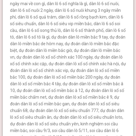
ngày mai về con gì
,
dàn lô 6 số nghĩa là gì
,
dàn lô 6 số nuôi
,
dàn lô 6 số nuôi 2 ngày
,
dàn lô 6 số nuôi khung 3 ngày miễn
phí
,
dàn lô 6 số quả trám
,
dàn lô 6 số rồng bạch kim
,
dàn lô 6
số siêu chuẩn
,
dàn lô 6 số siêu vip miền bắc
,
dàn lô 6 số soi
cầu
,
dàn lô 6 số song thủ lô
,
dàn lô 6 số thành phố
,
dàn lô 6 số
tô
,
dàn lô 6 số tô là gì
,
dự đoán dàn lô miền bắc 9 tay
,
dự đoán
dàn lô miền bắc de hôm nay
,
dự đoán dàn lô miền bắc đặc
biệt
,
dự đoán dàn lô miền bắc giờ
,
dự đoán dàn lô miền bắc
vn
,
dự đoán dàn lô xổ số chính xác 100 ngày
,
dự đoán dàn lô
xổ số chính xác cặp
,
dự đoán dàn lô xổ số chính xác hà nội
,
dự
đoán dàn lô xổ số chính xác vip
,
dự đoán dàn lô xổ số miền
bắc 100
,
dự đoán dàn lô xổ số miền bắc 200 ngày
,
dự đoán
dàn lô xổ số miền bắc 4 tây
,
dự đoán dàn lô xổ số miền bắc â
10
,
dự đoán dàn lô xổ số miền bắc ă 12
,
dự đoán dàn lô xổ số
miền bắc chấm net
,
dự đoán dàn lô xổ số miền bắc ê 9
,
dự
đoán dàn lô xổ số miền bắc gan
,
dự đoán dàn lô xổ số siêu
chuẩn 68
,
dự đoán dàn lô xổ số siêu chuẩn 777
,
dự đoán dàn
lô xổ số siêu chuẩn ân
,
dự đoán dàn lô xổ số siêu chuẩn loto
,
dự đoán dàn lô xổ số siêu chuẩn yên
,
kinh nghiệm soi cầu
miền bắc
,
soi cầu 9/3
,
soi cầu dàn lô 5/11
,
soi cầu dàn lô 6