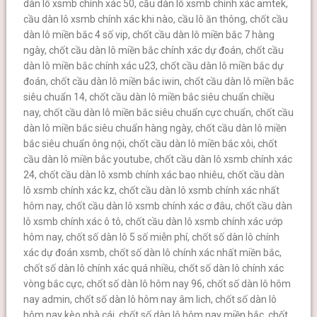
dàn lô xsmb chính xác 50
,
cầu dàn lô xsmb chính xác amtek
,
cầu dàn lô xsmb chính xác khi nào
,
cầu lô ăn thông
,
chốt cầu
dàn lô miền bắc 4 số vip
,
chốt cầu dàn lô miền bắc 7 hàng
ngày
,
chốt cầu dàn lô miền bắc chính xác dự đoán
,
chốt cầu
dàn lô miền bắc chính xác u23
,
chốt cầu dàn lô miền bắc dự
đoán
,
chốt cầu dàn lô miền bắc iwin
,
chốt cầu dàn lô miền bắc
siêu chuẩn 14
,
chốt cầu dàn lô miền bắc siêu chuẩn chiều
nay
,
chốt cầu dàn lô miền bắc siêu chuẩn cực chuẩn
,
chốt cầu
dàn lô miền bắc siêu chuẩn hàng ngày
,
chốt cầu dàn lô miền
bắc siêu chuẩn ông nội
,
chốt cầu dàn lô miền bắc xôi
,
chốt
cầu dàn lô miền bắc youtube
,
chốt cầu dàn lô xsmb chính xác
24
,
chốt cầu dàn lô xsmb chính xác bao nhiêu
,
chốt cầu dàn
lô xsmb chính xác kz
,
chốt cầu dàn lô xsmb chính xác nhất
hôm nay
,
chốt cầu dàn lô xsmb chính xác ơ đâu
,
chốt cầu dàn
lô xsmb chính xác ô tô
,
chốt cầu dàn lô xsmb chính xác ướp
hôm nay
,
chốt số dàn lô 5 số miễn phí
,
chốt số dàn lô chính
xác dự đoán xsmb
,
chốt số dàn lô chính xác nhất miền bắc
,
chốt số dàn lô chính xác quá nhiều
,
chốt số dàn lô chính xác
vòng bắc cực
,
chốt số dàn lô hôm nay 96
,
chốt số dàn lô hôm
nay admin
,
chốt số dàn lô hôm nay âm lich
,
chốt số dàn lô
hôm nay kèo nhà cái
,
chốt số dàn lô hôm nay miền bắc
,
chốt