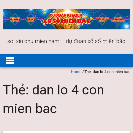
soi xiu chu mien nam – dự đoán xổ số miền bắc
Home
/
Thẻ:
dan lo 4 con mien bac
Thẻ:
dan lo 4 con
mien bac