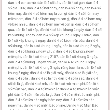
dan lo 4 con xsmb
,
dàn lô 4 số bắc
,
dàn lô 4 số gan
,
dàn lô 4
số gia 100k
,
dàn lô 4 số hai nháy
,
dàn lô 4 số hnay
,
dàn lô 4 số
hôm nay
,
dàn lô 4 số hôm nay là con gì
,
dàn lô 4 số hôm nay
miền nam
,
dàn lô 4 số hôm nay ra con gì
,
dàn lô 4 số hôm nay
về bao nhiêu
,
dàn lô 4 số hôm nay về con gì
,
dàn lô 4 số hôm
qua
,
dàn lô 4 số kép
,
dàn lô 4 số kép khung 2 ngày
,
dàn lô 4 số
kép khung 3 ngày
,
dàn lô 4 số kép khung 3 ngày 3 miền
,
dàn
lô 4 số kép khung 5 ngày
,
dàn lô 4 số kép miền bắc
,
dàn lô 4
số khung
,
dàn lô 4 số khung 1 ngày
,
dàn lô 4 số khung 2 ngày
,
dàn lô 4 số khung 2 ngày 2107
,
dàn lô 4 số khung 2 ngày
miễn phí
,
dàn lô 4 số khung 2107
,
dàn lô 4 số khung 3 ngày
,
dàn lô 4 số khung 3 ngày chuẩn
,
dàn lô 4 số khung 3 ngày
miễn phí
,
dàn lô 4 số khung 3 ngày rồng bạch kim
,
dàn lô 4 số
khung 5 ngày
,
dàn lô 4 số là giải mấy
,
dàn lô 4 số là giải nào
,
dàn lô 4 số là j
,
dàn lô 4 số là ntn
,
dàn lô 4 số là sao
,
dàn lô 4
số lót là gì
,
dàn lô 4 số mb
,
dàn lô 4 số mb mien phi
,
Dàn lô 4
số miền bắc
,
dàn lô 4 số miền bắc dàn lô 4 số miền bắc miễn
phí
,
dàn lô 4 số miền bắc là gì
,
Dàn lô 4 số miền bắc miễn phí
,
dàn lô 4 số miền bắc ngày hôm nay
,
dàn lô 4 số miền bắc
ngày mai
,
dàn lô 4 số miền bắc online
,
Dàn lô 4 số Miền Bắc