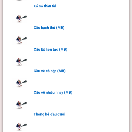
Xổ số thần tài
Cầu bạch thủ (MB)
Cầu lật liên tục (MB)
Cầu về cả cặp (MB)
Cầu về nhiều nháy (MB)
Thống kê đầu đuôi