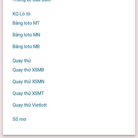
KQ Lô tô
Bảng loto MT
Bảng loto MN
Bảng loto MB
Quay thử
Quay thử XSMB
Quay thử XSMN
Quay thử XSMT
Quay thử Vietlott
Sổ mơ