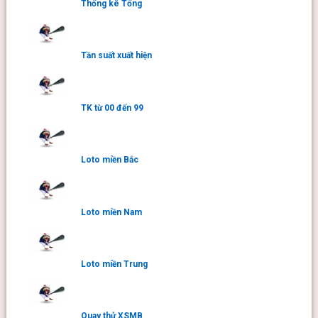
Thống kê Tổng
Tần suất xuất hiện
TK từ 00 đến 99
Loto miền Bắc
Loto miền Nam
Loto miền Trung
Quay thử XSMB