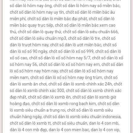
số dàn lô hôm nay ông
,
chốt số dàn lô hôm nay số miền bắc
,
chốt số dàn lô hôm nay uy tín
,
chốt số dàn lô miền bắc âu
miễn phí
,
chốt số dàn lô miền bắc đại phát
,
chốt số dàn lô
miền bắc quay trực tiếp
,
chốt số dàn lô miền bắc xem cao
thủ
,
chốt số dàn lô quay thử
,
chốt số dàn lô siêu chuẩn 666
,
chốt số dàn lô siêu chuẩn mp3
,
chốt số dàn lô tre
,
chốt số
dàn lô trượt hôm nay
,
chốt số dàn lô ướt miền bắc
,
chốt số
dàn lô xổ số 90 ngày
,
chốt số dàn lô xổ số 999
,
chốt số dàn lô
xổ số cao
,
chốt số dàn lô xổ số hôm nay 5/7
,
chốt số dàn lô xổ
số hôm nay 56
,
chốt số dàn lô xổ số hôm nay em
,
chốt số dàn
lô xổ số hôm nay hôm nay
,
chốt số dàn lô xổ số hôm nay
miền nam
,
chốt số dàn lô xổ số hôm nay ông trùm
,
chốt số
dàn lô xsmb ăn chơi
,
chốt số dàn lô xsmb chính xác 24h
,
chốt
số dàn lô xsmb chính xác 300
,
chốt số dàn lô xsmb chính xác
đẹp nhất
,
chốt số dàn lô xsmb ên
,
chốt số dàn lô xsmb giờ
hoàng đạo
,
chốt số dàn lô xsmb rong bach kim
,
chốt số dàn
lô xsmb siêu chuẩn a trung roi
,
chốt số dàn lô xsmb siêu
chuẩn hàng ngày
,
chốt số dàn lô xsmb siêu chuẩn indonesia
,
chốt số dàn lô xsmb tt
,
chốt số siêu chuẩn
,
dan lo 4 con mb
,
dàn lô 4 con mb đẹp
,
dan lo 4 con mien bac
,
dan lo 4 con vip
,