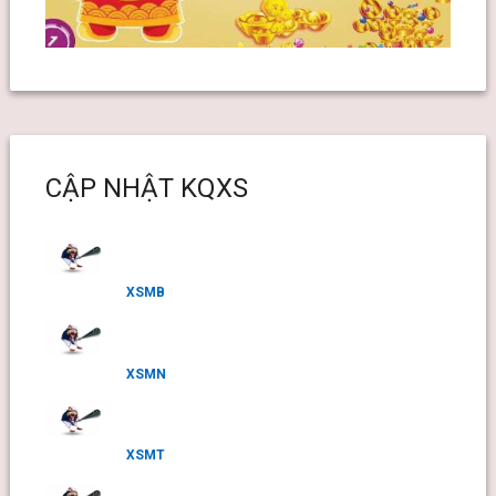
CẬP NHẬT KQXS
XSMB
XSMN
XSMT