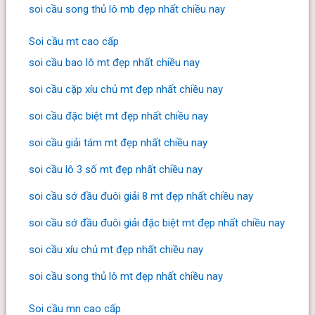
soi cầu song thủ lô mb đẹp nhất chiều nay
Soi cầu mt cao cấp
soi cầu bao lô mt đẹp nhất chiều nay
soi cầu cặp xíu chủ mt đẹp nhất chiều nay
soi cầu đặc biệt mt đẹp nhất chiều nay
soi cầu giải tám mt đẹp nhất chiều nay
soi cầu lô 3 số mt đẹp nhất chiều nay
soi cầu sớ đầu đuôi giải 8 mt đẹp nhất chiều nay
soi cầu sớ đầu đuôi giải đặc biệt mt đẹp nhất chiều nay
soi cầu xíu chủ mt đẹp nhất chiều nay
soi cầu song thủ lô mt đẹp nhất chiều nay
Soi cầu mn cao cấp