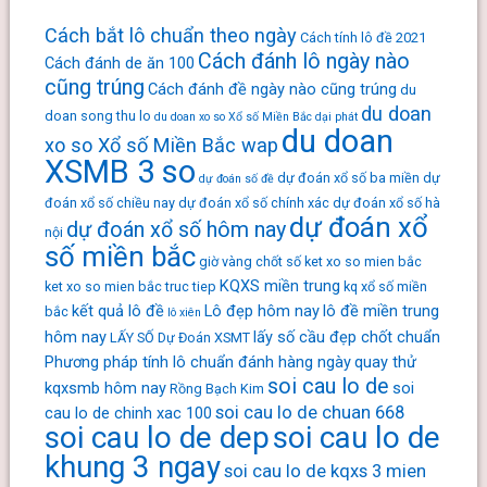
Cách bắt lô chuẩn theo ngày
Cách tính lô đề 2021
Cách đánh lô ngày nào
Cách đánh de ăn 100
cũng trúng
Cách đánh đề ngày nào cũng trúng
du
du doan
doan song thu lo
du doan xo so Xổ số Miền Bắc dại phát
du doan
xo so Xổ số Miền Bắc wap
XSMB 3 so
dự đoán xổ số ba miền
dự
dự đoán số đề
đoán xổ số chiều nay
dự đoán xổ số chính xác
dự đoán xổ số hà
dự đoán xổ
dự đoán xổ số hôm nay
nội
số miền bắc
giờ vàng chốt số
ket xo so mien bắc
KQXS miền trung
ket xo so mien bắc truc tiep
kq xổ số miền
kết quả lô đề
Lô đẹp hôm nay
lô đề miền trung
bắc
lô xiên
hôm nay
lấy số cầu đẹp chốt chuẩn
LẤY SỐ Dự Đoán XSMT
Phương pháp tính lô chuẩn đánh hàng ngày
quay thử
soi cau lo de
kqxsmb hôm nay
soi
Rồng Bạch Kim
soi cau lo de chuan 668
cau lo de chinh xac 100
soi cau lo de dep
soi cau lo de
khung 3 ngay
soi cau lo de kqxs 3 mien