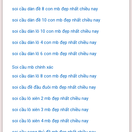
soi cầu dàn đề 8 con mb đẹp nhất chiều nay
soi cầu dàn đề 10 con mb đẹp nhất chiều nay
soi cầu dàn lô 10 con mb đẹp nhất chiều nay
soi cầu dàn lô 4 con mb đẹp nhất chiều nay
soi cầu dàn lô 6 con mb đẹp nhất chiều nay
Soi cầu mb chính xác
soi cầu dàn lô 8 con mb đẹp nhất chiều nay
soi cầu đề đầu đuôi mb đẹp nhất chiều nay
soi cầu lô xiên 2 mb đẹp nhất chiều nay
soi cầu lô xiên 3 mb đẹp nhất chiều nay
soi cầu lô xiên 4 mb đẹp nhất chiều nay
soi cầu song thủ đề mb đẹp nhất chiều nay