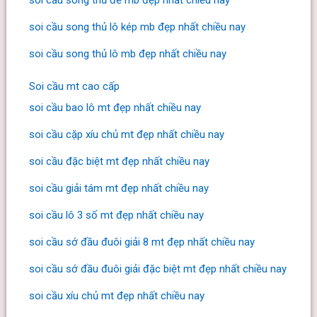
soi cầu song thủ lô kép mb đẹp nhất chiều nay
soi cầu song thủ lô mb đẹp nhất chiều nay
Soi cầu mt cao cấp
soi cầu bao lô mt đẹp nhất chiều nay
soi cầu cặp xíu chủ mt đẹp nhất chiều nay
soi cầu đặc biệt mt đẹp nhất chiều nay
soi cầu giải tám mt đẹp nhất chiều nay
soi cầu lô 3 số mt đẹp nhất chiều nay
soi cầu sớ đầu đuôi giải 8 mt đẹp nhất chiều nay
soi cầu sớ đầu đuôi giải đặc biệt mt đẹp nhất chiều nay
soi cầu xíu chủ mt đẹp nhất chiều nay