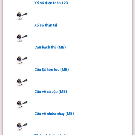
Xổ số điện toán 123
Xổ số thần tài
Cầu bạch thủ (MB)
Cầu lật liên tục (MB)
Cầu về cả cặp (MB)
Cầu về nhiều nháy (MB)