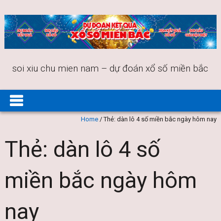
soi xiu chu mien nam – dự đoán xổ số miền bắc
Home
/
Thẻ:
dàn lô 4 số miền bắc ngày hôm nay
Thẻ:
dàn lô 4 số
miền bắc ngày hôm
nay