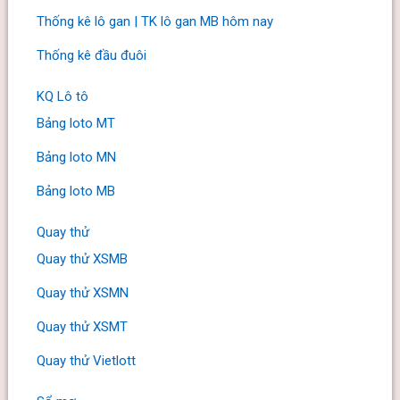
Thống kê lô gan | TK lô gan MB hôm nay
Thống kê đầu đuôi
KQ Lô tô
Bảng loto MT
Bảng loto MN
Bảng loto MB
Quay thử
Quay thử XSMB
Quay thử XSMN
Quay thử XSMT
Quay thử Vietlott