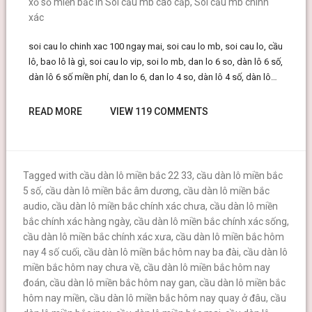
xổ số miền bắc
in
Soi cầu mb cao cấp
,
Soi cầu mb chính
xác
soi cau lo chinh xac 100 ngay mai, soi cau lo mb, soi cau lo, cầu
lô, bao lô là gì, soi cau lo vip, soi lo mb, dan lo 6 so, dàn lô 6 số,
dàn lô 6 số miền phí, dan lo 6, dan lo 4 so, dàn lô 4 số, dàn lô…
READ MORE
VIEW 119 COMMENTS
Tagged with
cầu dàn lô miền bắc 22 33
,
cầu dàn lô miền bắc
5 số
,
cầu dàn lô miền bắc âm dương
,
cầu dàn lô miền bắc
audio
,
cầu dàn lô miền bắc chính xác chưa
,
cầu dàn lô miền
bắc chính xác hàng ngày
,
cầu dàn lô miền bắc chính xác sống
,
cầu dàn lô miền bắc chính xác xưa
,
cầu dàn lô miền bắc hôm
nay 4 số cuối
,
cầu dàn lô miền bắc hôm nay ba đài
,
cầu dàn lô
miền bắc hôm nay chưa về
,
cầu dàn lô miền bắc hôm nay
đoán
,
cầu dàn lô miền bắc hôm nay gan
,
cầu dàn lô miền bắc
hôm nay miền
,
cầu dàn lô miền bắc hôm nay quay ở đâu
,
cầu