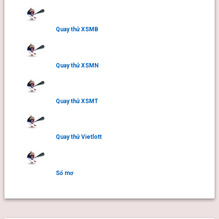
Quay thử XSMB
Quay thử XSMN
Quay thử XSMT
Quay thử Vietlott
Sổ mơ