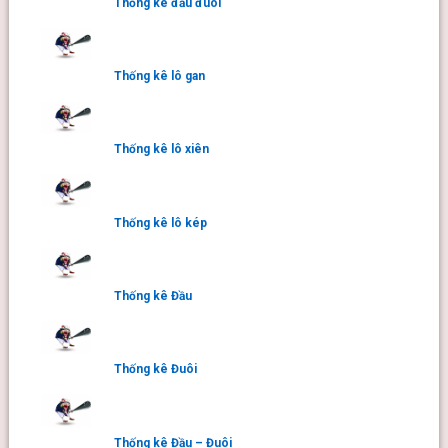
Thống kê đầu đuôi
Thống kê lô gan
Thống kê lô xiên
Thống kê lô kép
Thống kê Đầu
Thống kê Đuôi
Thống kê Đầu – Đuôi