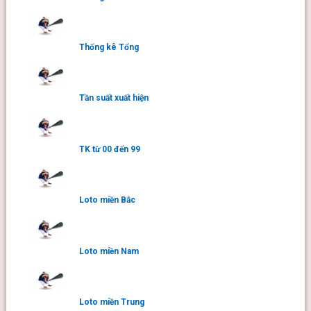
Thống kê Tổng
Tần suất xuất hiện
TK từ 00 đến 99
Loto miền Bắc
Loto miền Nam
Loto miền Trung