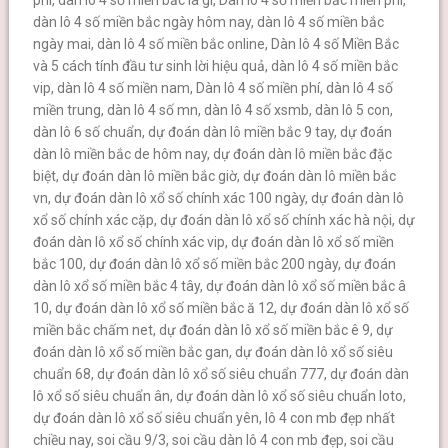
phí
,
dàn lô 4 số miền bắc là gì
,
Dàn lô 4 số miền bắc miễn phí
,
dàn lô 4 số miền bắc ngày hôm nay
,
dàn lô 4 số miền bắc
ngày mai
,
dàn lô 4 số miền bắc online
,
Dàn lô 4 số Miền Bắc
và 5 cách tính đầu tư sinh lời hiệu quả
,
dàn lô 4 số miền bắc
vip
,
dàn lô 4 số miền nam
,
Dàn lô 4 số miền phí
,
dàn lô 4 số
miền trung
,
dàn lô 4 số mn
,
dàn lô 4 số xsmb
,
dàn lô 5 con
,
dàn lô 6 số chuẩn
,
dự đoán dàn lô miền bắc 9 tay
,
dự đoán
dàn lô miền bắc de hôm nay
,
dự đoán dàn lô miền bắc đặc
biệt
,
dự đoán dàn lô miền bắc giờ
,
dự đoán dàn lô miền bắc
vn
,
dự đoán dàn lô xổ số chính xác 100 ngày
,
dự đoán dàn lô
xổ số chính xác cặp
,
dự đoán dàn lô xổ số chính xác hà nội
,
dự
đoán dàn lô xổ số chính xác vip
,
dự đoán dàn lô xổ số miền
bắc 100
,
dự đoán dàn lô xổ số miền bắc 200 ngày
,
dự đoán
dàn lô xổ số miền bắc 4 tây
,
dự đoán dàn lô xổ số miền bắc â
10
,
dự đoán dàn lô xổ số miền bắc ă 12
,
dự đoán dàn lô xổ số
miền bắc chấm net
,
dự đoán dàn lô xổ số miền bắc ê 9
,
dự
đoán dàn lô xổ số miền bắc gan
,
dự đoán dàn lô xổ số siêu
chuẩn 68
,
dự đoán dàn lô xổ số siêu chuẩn 777
,
dự đoán dàn
lô xổ số siêu chuẩn ân
,
dự đoán dàn lô xổ số siêu chuẩn loto
,
dự đoán dàn lô xổ số siêu chuẩn yên
,
lô 4 con mb đẹp nhất
chiều nay
,
soi cầu 9/3
,
soi cầu dàn lô 4 con mb đẹp
,
soi cầu