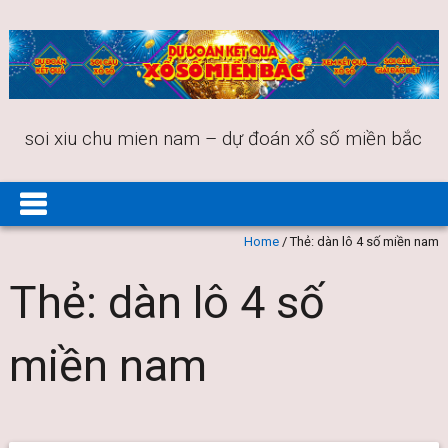
soi xiu chu mien nam – dự đoán xổ số miền bắc
Home
/
Thẻ:
dàn lô 4 số miền nam
Thẻ:
dàn lô 4 số
miền nam