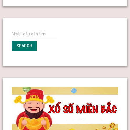
SEARCH