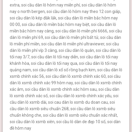
extra
,
soi cầu dàn lô hôm nay miễn phí
,
soi cầu dàn lô hôm
nay o north bergen
,
soi cầu dàn lô hôm nay theo 12 con giáp
,
soi cầu dàn lô kép đắk lắk
,
soi cầu dàn lô miền bắc hôm nay
00 00
,
soi cầu dàn lô miền bắc hôm nay biệt
,
soi cầu dàn lô
miền bắc hôm nay càng
,
soi cầu dàn lô miễn phí 6666
,
soi cầu
dàn lô miễn phí 69
,
soi cầu dàn lô miễn phí bất tử
,
soi cầu dàn
lô miễn phí miền
,
soi cầu dàn lô miễn phí ultraviewer
,
soi cầu
dàn lô miễn phí víp 3 càng
,
soi cầu dàn lô quán
,
soi cầu dàn lô
tối nay 3/7
,
soi cầu dàn lô tối nay diễn
,
soi cầu dàn lô tối nay
khánh hòa
,
soi cầu dàn lô tối nay qua
,
soi cầu dàn lô tối nay
quảng nam
,
soi cầu dàn lô xổ số rồng bạch kim
,
soi cầu dàn lô
xsmb chính xác 56
,
soi cầu dàn lô xsmb chính xác 60
,
soi cầu
dàn lô xsmb chính xác 99 hôm nay
,
soi cầu dàn lô xsmb chính
xác âm
,
soi cầu dàn lô xsmb chính xác hôm sau
,
soi cầu dàn
lô xsmb chính xác số
,
soi cầu dàn lô xsmb chính xác yếu
,
soi
cầu dàn lô xsmb dài
,
soi cau dàn lo xsmb du doan cau
,
soi
cầu dàn lô xsmb siêu chuẩn 268
,
soi cầu dàn lô xsmb siêu
chuẩn không che
,
soi cầu dàn lô xsmb siêu chuẩn xác nhất
,
soi cầu dàn lô xsmb xiên
,
soi cầu lô dàn de đẹp 10 số
,
soi dàn
đề hôm nay