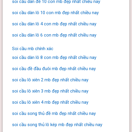
soi cầu dàn đề 10 con mb đẹp nhất chiều nay
soi cầu dàn lô 10 con mb đẹp nhất chiều nay
soi cầu dàn lô 4 con mb đẹp nhất chiều nay
soi cầu dàn lô 6 con mb đẹp nhất chiều nay
Soi cầu mb chính xác
soi cầu dàn lô 8 con mb đẹp nhất chiều nay
soi cầu đề đầu đuôi mb đẹp nhất chiều nay
soi cầu lô xiên 2 mb đẹp nhất chiều nay
soi cầu lô xiên 3 mb đẹp nhất chiều nay
soi cầu lô xiên 4 mb đẹp nhất chiều nay
soi cầu song thủ đề mb đẹp nhất chiều nay
soi cầu song thủ lô kép mb đẹp nhất chiều nay