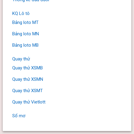
KQ Lô tô
Bảng loto MT
Bảng loto MN
Bảng loto MB
Quay thử
Quay thử XSMB
Quay thử XSMN
Quay thử XSMT
Quay thử Vietlott
Sổ mơ