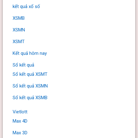
kết quả xổ số
XSMB
XSMN
XSMT
Kết quả hôm nay
Sổ kết quả
Sổ kết quả XSMT
Sổ kết quả XSMN
Sổ kết quả XSMB
Vietlott
Max 4D
Max 3D