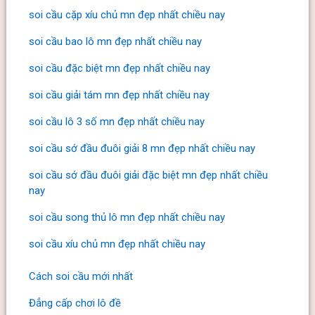
soi cầu cặp xíu chủ mn đẹp nhất chiều nay
soi cầu bao lô mn đẹp nhất chiều nay
soi cầu đặc biệt mn đẹp nhất chiều nay
soi cầu giải tám mn đẹp nhất chiều nay
soi cầu lô 3 số mn đẹp nhất chiều nay
soi cầu sớ đầu đuôi giải 8 mn đẹp nhất chiều nay
soi cầu sớ đầu đuôi giải đặc biệt mn đẹp nhất chiều
nay
soi cầu song thủ lô mn đẹp nhất chiều nay
soi cầu xíu chủ mn đẹp nhất chiều nay
Cách soi cầu mới nhất
Đẳng cấp chơi lô đề