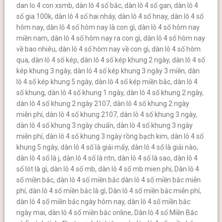
dan lo 4 con xsmb
,
dàn lô 4 số bắc
,
dàn lô 4 số gan
,
dàn lô 4
số gia 100k
,
dàn lô 4 số hai nháy
,
dàn lô 4 số hnay
,
dàn lô 4 số
hôm nay
,
dàn lô 4 số hôm nay là con gì
,
dàn lô 4 số hôm nay
miền nam
,
dàn lô 4 số hôm nay ra con gì
,
dàn lô 4 số hôm nay
về bao nhiêu
,
dàn lô 4 số hôm nay về con gì
,
dàn lô 4 số hôm
qua
,
dàn lô 4 số kép
,
dàn lô 4 số kép khung 2 ngày
,
dàn lô 4 số
kép khung 3 ngày
,
dàn lô 4 số kép khung 3 ngày 3 miền
,
dàn
lô 4 số kép khung 5 ngày
,
dàn lô 4 số kép miền bắc
,
dàn lô 4
số khung
,
dàn lô 4 số khung 1 ngày
,
dàn lô 4 số khung 2 ngày
,
dàn lô 4 số khung 2 ngày 2107
,
dàn lô 4 số khung 2 ngày
miễn phí
,
dàn lô 4 số khung 2107
,
dàn lô 4 số khung 3 ngày
,
dàn lô 4 số khung 3 ngày chuẩn
,
dàn lô 4 số khung 3 ngày
miễn phí
,
dàn lô 4 số khung 3 ngày rồng bạch kim
,
dàn lô 4 số
khung 5 ngày
,
dàn lô 4 số là giải mấy
,
dàn lô 4 số là giải nào
,
dàn lô 4 số là j
,
dàn lô 4 số là ntn
,
dàn lô 4 số là sao
,
dàn lô 4
số lót là gì
,
dàn lô 4 số mb
,
dàn lô 4 số mb mien phi
,
Dàn lô 4
số miền bắc
,
dàn lô 4 số miền bắc dàn lô 4 số miền bắc miễn
phí
,
dàn lô 4 số miền bắc là gì
,
Dàn lô 4 số miền bắc miễn phí
,
dàn lô 4 số miền bắc ngày hôm nay
,
dàn lô 4 số miền bắc
ngày mai
,
dàn lô 4 số miền bắc online
,
Dàn lô 4 số Miền Bắc