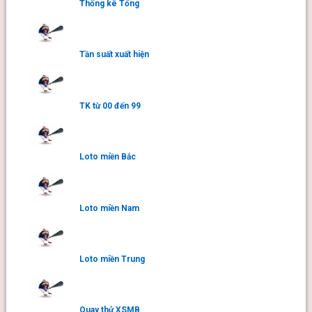
Thống kê Tổng
Tần suất xuất hiện
TK từ 00 đến 99
Loto miền Bắc
Loto miền Nam
Loto miền Trung
Quay thử XSMB