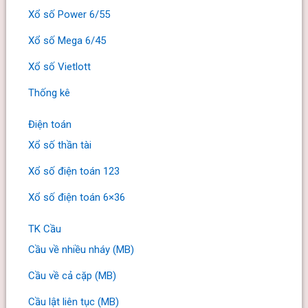
Xổ số Power 6/55
Xổ số Mega 6/45
Xổ số Vietlott
Thống kê
Điện toán
Xổ số thần tài
Xổ số điện toán 123
Xổ số điện toán 6×36
TK Cầu
Cầu về nhiều nháy (MB)
Cầu về cả cặp (MB)
Cầu lật liên tục (MB)