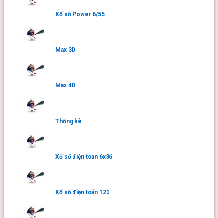
Xổ số Power 6/55
Max 3D
Max 4D
Thống kê
Xổ số điện toán 6x36
Xổ số điện toán 123