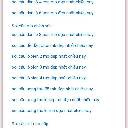
soi cầu dàn lô 4 con mb đẹp nhất chiều nay
soi cầu dàn lô 6 con mb đẹp nhất chiều nay
Soi cầu mb chính xác
soi cầu dàn lô 8 con mb đẹp nhất chiều nay
soi cầu đề đầu đuôi mb đẹp nhất chiều nay
soi cầu lô xiên 2 mb đẹp nhất chiều nay
soi cầu lô xiên 3 mb đẹp nhất chiều nay
soi cầu lô xiên 4 mb đẹp nhất chiều nay
soi cầu song thủ đề mb đẹp nhất chiều nay
soi cầu song thủ lô kép mb đẹp nhất chiều nay
soi cầu song thủ lô mb đẹp nhất chiều nay
Soi cầu mt cao cấp