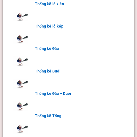
Thống kê lô xiên
Thống kê lô kép
Thống kê Đầu
Thống kê Đuôi
Thống kê Đầu – Đuôi
Thống kê Tổng