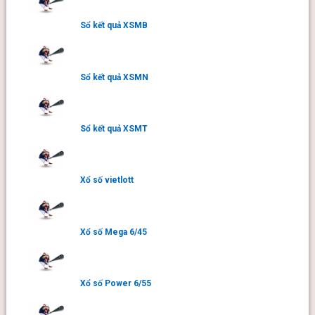
Sổ kết quả XSMB
Sổ kết quả XSMN
Sổ kết quả XSMT
Xổ số vietlott
Xổ số Mega 6/45
Xổ số Power 6/55