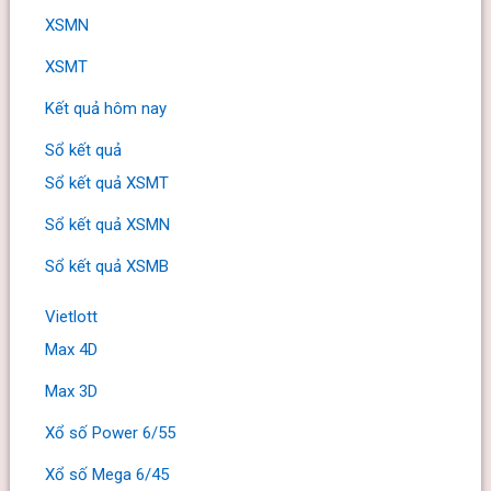
XSMN
XSMT
Kết quả hôm nay
Sổ kết quả
Sổ kết quả XSMT
Sổ kết quả XSMN
Sổ kết quả XSMB
Vietlott
Max 4D
Max 3D
Xổ số Power 6/55
Xổ số Mega 6/45