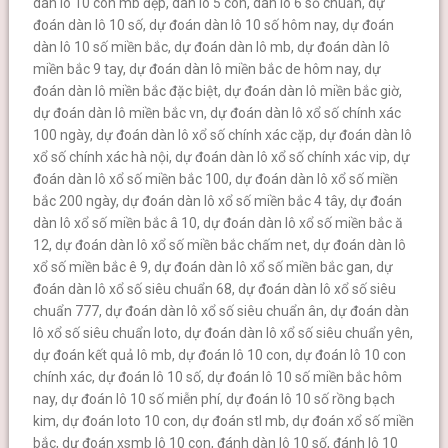
dàn lô 10 con mb đẹp
,
dàn lô 5 con
,
dàn lô 6 số chuẩn
,
dự
đoán dàn lô 10 số
,
dự đoán dàn lô 10 số hôm nay
,
dự đoán
dàn lô 10 số miền bắc
,
dự đoán dàn lô mb
,
dự đoán dàn lô
miền bắc 9 tay
,
dự đoán dàn lô miền bắc de hôm nay
,
dự
đoán dàn lô miền bắc đặc biệt
,
dự đoán dàn lô miền bắc giờ
,
dự đoán dàn lô miền bắc vn
,
dự đoán dàn lô xổ số chính xác
100 ngày
,
dự đoán dàn lô xổ số chính xác cặp
,
dự đoán dàn lô
xổ số chính xác hà nội
,
dự đoán dàn lô xổ số chính xác vip
,
dự
đoán dàn lô xổ số miền bắc 100
,
dự đoán dàn lô xổ số miền
bắc 200 ngày
,
dự đoán dàn lô xổ số miền bắc 4 tây
,
dự đoán
dàn lô xổ số miền bắc â 10
,
dự đoán dàn lô xổ số miền bắc ă
12
,
dự đoán dàn lô xổ số miền bắc chấm net
,
dự đoán dàn lô
xổ số miền bắc ê 9
,
dự đoán dàn lô xổ số miền bắc gan
,
dự
đoán dàn lô xổ số siêu chuẩn 68
,
dự đoán dàn lô xổ số siêu
chuẩn 777
,
dự đoán dàn lô xổ số siêu chuẩn ân
,
dự đoán dàn
lô xổ số siêu chuẩn loto
,
dự đoán dàn lô xổ số siêu chuẩn yên
,
dự đoán kết quả lô mb
,
dự đoán lô 10 con
,
dự đoán lô 10 con
chính xác
,
dự đoán lô 10 số
,
dự đoán lô 10 số miền bắc hôm
nay
,
dự đoán lô 10 số miễn phí
,
dự đoán lô 10 số rồng bạch
kim
,
dự đoán loto 10 con
,
dự đoán stl mb
,
dự đoán xổ số miền
bắc
,
dự đoán xsmb lô 10 con
,
đánh dàn lô 10 số
,
đánh lô 10