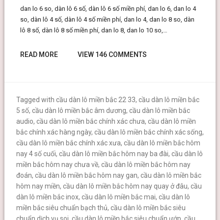
dan lo 6 so, dàn lô 6 số, dàn lô 6 số miền phí, dan lo 6, dan lo 4
so, dàn lô 4 số, dàn lô 4 số miền phí, dan lo 4, dan lo 8 so, dàn
lô 8 số, dàn lô 8 số miền phí, dan lo 8, dan lo 10 so,…
READ MORE
VIEW 146 COMMENTS
Tagged with
cầu dàn lô miền bắc 22 33
,
cầu dàn lô miền bắc
5 số
,
cầu dàn lô miền bắc âm dương
,
cầu dàn lô miền bắc
audio
,
cầu dàn lô miền bắc chính xác chưa
,
cầu dàn lô miền
bắc chính xác hàng ngày
,
cầu dàn lô miền bắc chính xác sống
,
cầu dàn lô miền bắc chính xác xưa
,
cầu dàn lô miền bắc hôm
nay 4 số cuối
,
cầu dàn lô miền bắc hôm nay ba đài
,
cầu dàn lô
miền bắc hôm nay chưa về
,
cầu dàn lô miền bắc hôm nay
đoán
,
cầu dàn lô miền bắc hôm nay gan
,
cầu dàn lô miền bắc
hôm nay miền
,
cầu dàn lô miền bắc hôm nay quay ở đâu
,
cầu
dàn lô miền bắc inox
,
cầu dàn lô miền bắc mai
,
cầu dàn lô
miền bắc siêu chuẩn bạch thủ
,
cầu dàn lô miền bắc siêu
chuẩn dịch vụ soi
,
cầu dàn lô miền bắc siêu chuẩn ướp
,
cầu