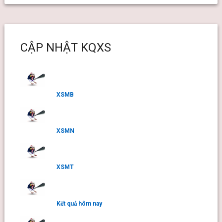
CẬP NHẬT KQXS
XSMB
XSMN
XSMT
Kết quả hôm nay