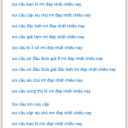
soi cầu bao lô mt đẹp nhất chiều nay
soi cầu cặp xíu chủ mt đẹp nhất chiều nay
soi cầu đặc biệt mt đẹp nhất chiều nay
soi cầu giải tám mt đẹp nhất chiều nay
soi cầu lô 3 số mt đẹp nhất chiều nay
soi cầu sớ đầu đuôi giải 8 mt đẹp nhất chiều nay
soi cầu sớ đầu đuôi giải đặc biệt mt đẹp nhất chiều nay
soi cầu xíu chủ mt đẹp nhất chiều nay
soi cầu song thủ lô mt đẹp nhất chiều nay
Soi cầu mn cao cấp
soi cầu cặp xíu chủ mn đẹp nhất chiều nay
soi cầu bao lô mn đẹp nhất chiều nay