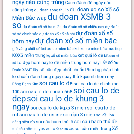
ngày nào cũng trúng
Cách đánh đề ngày nào
du doan xo so Xổ số
cũng trúng
du doan song thu lo
du doan XSMB 3
Miền Bắc wap
so
dự đoán xổ số ba miền
dự đoán xổ số chiều nay
dự đoán
dự đoán xổ số
xổ số chính xác
dự đoán xổ số hà nội
dự đoán xổ số miền bắc
hôm nay
giờ vàng chốt số
ket xo so mien bắc
ket xo so mien bắc truc tiep
KQXS miền trung
kết quả lô đề
kq xổ số miền bắc
kết quả xổ
Lô đẹp hôm nay
lô đề miền trung hôm nay
LẤY SỐ Dự
số
lấy số cầu đẹp chốt chuẩn
Phương pháp tính
Đoán XSMT
lô chuẩn đánh hàng ngày
quay thử kqxsmb hôm nay
soi cau lo de
soi cau lo de chinh xac
Rồng Bạch Kim
soi cau lo de
soi cau lo de chuan 668
100
dep
soi cau lo de khung 3
ngay
soi cau lo de kqxs 3 mien
soi cau lo de
mt
soi cau lo de online
soi cầu 3 miền
soi cầu ba
soi cầu bạch thủ đề
soi cầu bạch thủ lô
càng siêu víp
Xổ
soi cầu miền trung
soi cầu hôm nay
soi cầu lô đề chính xác