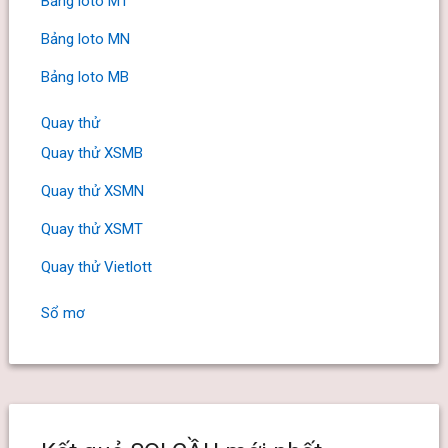
Bảng loto MT
Bảng loto MN
Bảng loto MB
Quay thử
Quay thử XSMB
Quay thử XSMN
Quay thử XSMT
Quay thử Vietlott
Sổ mơ