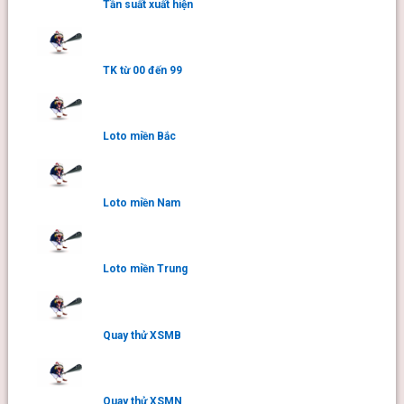
Tần suất xuất hiện
TK từ 00 đến 99
Loto miền Bắc
Loto miền Nam
Loto miền Trung
Quay thử XSMB
Quay thử XSMN