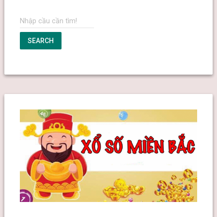
SEARCH