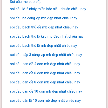
Soi cầu mb cao cấp
soi cầu lô 2 nháy miền bắc siêu chuẩn chiều nay
soi cầu ba càng víp mb đẹp nhất chiều nay
soi cầu bạch thủ đề mb đẹp nhất chiều nay
soi cầu bạch thủ lô kép mb đẹp nhất chiều nay
soi cầu bạch thủ lô mb đẹp nhất chiều nay
soi cầu cặp 3 càng víp mb đẹp nhất chiều nay
soi cầu dàn đề 4 con mb đẹp nhất chiều nay
soi cầu dàn đề 6 con mb đẹp nhất chiều nay
soi cầu dàn đề 8 con mb đẹp nhất chiều nay
soi cầu dàn đề 10 con mb đẹp nhất chiều nay
soi cầu dàn lô 10 con mb đẹp nhất chiều nay