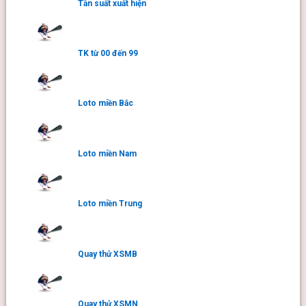
Tần suất xuất hiện
TK từ 00 đến 99
Loto miền Bắc
Loto miền Nam
Loto miền Trung
Quay thử XSMB
Quay thử XSMN