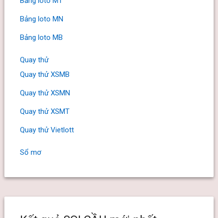
Bảng loto MT
Bảng loto MN
Bảng loto MB
Quay thử
Quay thử XSMB
Quay thử XSMN
Quay thử XSMT
Quay thử Vietlott
Sổ mơ