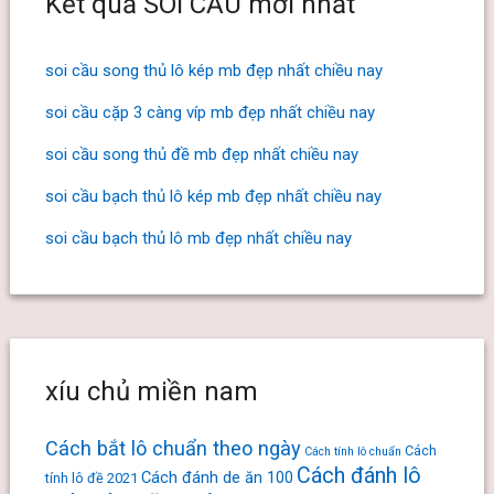
Kết quả SOI CẦU mới nhất
soi cầu song thủ lô kép mb đẹp nhất chiều nay
soi cầu cặp 3 càng víp mb đẹp nhất chiều nay
soi cầu song thủ đề mb đẹp nhất chiều nay
soi cầu bạch thủ lô kép mb đẹp nhất chiều nay
soi cầu bạch thủ lô mb đẹp nhất chiều nay
xíu chủ miền nam
Cách bắt lô chuẩn theo ngày
Cách
Cách tính lô chuẩn
Cách đánh lô
Cách đánh de ăn 100
tính lô đề 2021