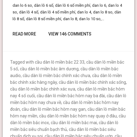
dan lo 6 so, dàn lô 6 số, dàn lô 6 số miền phí, dan lo 6, dan lo 4
so, dàn lô 4 số, dàn lô 4 số miền phí, dan lo 4, dan lo 8 so, dàn
lô 8 số, dàn lô 8 số miền phí, dan lo 8, dan lo 10 so,…
READ MORE
VIEW 146 COMMENTS
Tagged with
cầu dàn lô miền bắc 22 33
,
cầu dàn lô miền bắc
5 số
,
cầu dàn lô miền bắc âm dương
,
cầu dàn lô miền bắc
audio
,
cầu dàn lô miền bắc chính xác chưa
,
cầu dàn lô miền
bắc chính xác hàng ngày
,
cầu dàn lô miền bắc chính xác sống
,
cầu dàn lô miền bắc chính xác xưa
,
cầu dàn lô miền bắc hôm
nay 4 số cuối
,
cầu dàn lô miền bắc hôm nay ba đài
,
cầu dàn lô
miền bắc hôm nay chưa về
,
cầu dàn lô miền bắc hôm nay
đoán
,
cầu dàn lô miền bắc hôm nay gan
,
cầu dàn lô miền bắc
hôm nay miền
,
cầu dàn lô miền bắc hôm nay quay ở đâu
,
cầu
dàn lô miền bắc inox
,
cầu dàn lô miền bắc mai
,
cầu dàn lô
miền bắc siêu chuẩn bạch thủ
,
cầu dàn lô miền bắc siêu
chuẩn dịch vụ soi
,
cầu dàn lô miền bắc siêu chuẩn ướp
,
cầu