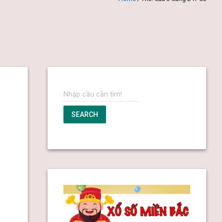
SEARCH