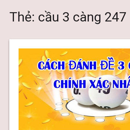
Thẻ:
cầu 3 càng 247