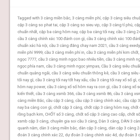
Tagged with
3 càng miền bắc
,
3 càng miễn phí
,
cặp 3 càng siêu chu
cặp 3 càng so phat tai
,
cặp 3 càng so sieu vip
,
cặp 3 càng tỉ phú
,
cặp
chuẩn nhất
,
cặp ba càng hôm nay
,
cặp ba càng tối nay
,
cầu 3 càng 2
cầu 3 càng chính xác 100 đánh con gì
,
cầu 3 càng chính xác 100 đán
chuẩn xác hà nội
,
cầu 3 càng đăng chay nam 2021
,
cầu 3 càng exedy
miễn phí 9999
,
cầu 3 càng miễn phí in
,
cầu 3 càng miễn phí kim chốt
ngọc 7777
,
cầu 3 càng minh ngọc bao nhiêu tiền
,
cầu 3 càng minh n
ngọc phía nam
,
cầu 3 càng minh ngọc yimpas
,
Cầu 3 càng siêu chuẩ
chuẩn quảng ngãi
,
cầu 3 càng siêu chuẩn thông kê
,
cầu 3 càng siêu 
tối nay gì
,
cầu 3 càng tối nay tốt hay xấu
,
cầu 3 càng tối nay xổ số gì
,
hôm nay power
,
cầu 3 càng xổ số hôm nay ra con gì
,
cầu 3 càng xổ s
kiến thiết
,
cầu 3 càng xsmb 366
,
cầu 3 càng xsmb 86
,
cầu 3 càng xs
càng miền Bắc
,
cầu cặp 3 càng
,
cầu cặp 3 càng chính xác
,
cầu cặp 3
nay ba càng con gì
,
chốt cặp 3 càng
,
chốt cặp 3 càng hôm nay
,
chốt
rồng bạch kim
,
CHỐT số 3 càng
,
chốt số cặp 3 càng cao cấp
,
chốt s
xsmb cặp 3 càng
,
chuyên gia soi cầu 3 càng
,
Dàn 3 càng
,
DÀN 3 càn
quanh năm
,
dàn 3 càng miền bắc
,
dàn cặp 3 càng
,
dàn cặp 3 càng 2
đoán 3 càng chính xác 22
,
dự đoán 3 càng chính xác 4d
,
dự đoán 3 c