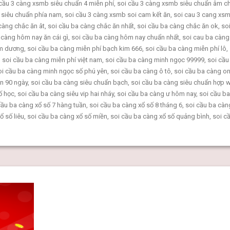
cầu 3 càng xsmb siêu chuẩn 4 miễn phí
,
soi cầu 3 càng xsmb siêu chuẩn âm c
 siêu chuẩn phía nam
,
soi cầu 3 càng xsmb soi cam kết ăn
,
soi cau 3 cang xsm
càng chắc ăn ât
,
soi cầu ba càng chắc ăn nhất
,
soi cầu ba càng chắc ăn ok
,
so
 càng hôm nay ăn cái gì
,
soi cầu ba càng hôm nay chuẩn nhất
,
soi cau ba càn
âm dương
,
soi cầu ba càng miễn phí bạch kim 666
,
soi cầu ba càng miễn phí lô
,
,
soi cầu ba càng miễn phí việt nam
,
soi cầu ba càng minh ngọc 99999
,
soi cầu
oi cầu ba càng minh ngọc số phú yên
,
soi cầu ba càng ô tô
,
soi cầu ba càng on
n 90 ngày
,
soi cầu ba càng siêu chuẩn bạch
,
soi cầu ba càng siêu chuẩn hợp 
ố học
,
soi cầu ba càng siêu vip hai nháy
,
soi cầu ba càng ư hôm nay
,
soi cầu b
cầu ba càng xổ số 7 hàng tuần
,
soi cầu ba càng xổ số 8 tháng 6
,
soi cầu ba càn
ổ số liêu
,
soi cầu ba càng xổ số miền
,
soi cầu ba càng xổ số quảng bình
,
soi c