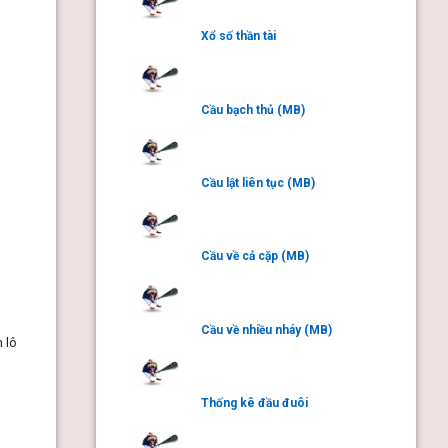
Xổ số thần tài
Cầu bạch thủ (MB)
Cầu lật liên tục (MB)
Cầu về cả cặp (MB)
Cầu về nhiều nháy (MB)
 lô
Thống kê đầu đuôi