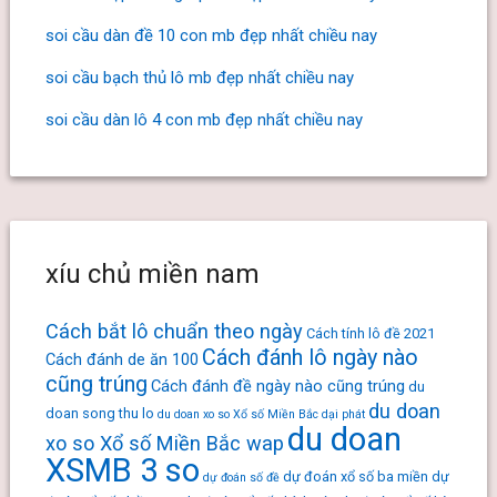
soi cầu dàn đề 10 con mb đẹp nhất chiều nay
soi cầu bạch thủ lô mb đẹp nhất chiều nay
soi cầu dàn lô 4 con mb đẹp nhất chiều nay
xíu chủ miền nam
Cách bắt lô chuẩn theo ngày
Cách tính lô đề 2021
Cách đánh lô ngày nào
Cách đánh de ăn 100
cũng trúng
Cách đánh đề ngày nào cũng trúng
du
du doan
doan song thu lo
du doan xo so Xổ số Miền Bắc dại phát
du doan
xo so Xổ số Miền Bắc wap
XSMB 3 so
dự đoán xổ số ba miền
dự
dự đoán số đề