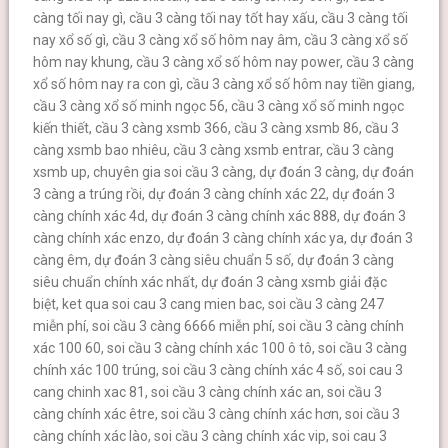
càng tối nay gì
,
cầu 3 càng tối nay tốt hay xấu
,
cầu 3 càng tối
nay xổ số gì
,
cầu 3 càng xổ số hôm nay âm
,
cầu 3 càng xổ số
hôm nay khung
,
cầu 3 càng xổ số hôm nay power
,
cầu 3 càng
xổ số hôm nay ra con gì
,
cầu 3 càng xổ số hôm nay tiền giang
,
cầu 3 càng xổ số minh ngọc 56
,
cầu 3 càng xổ số minh ngọc
kiến thiết
,
cầu 3 càng xsmb 366
,
cầu 3 càng xsmb 86
,
cầu 3
càng xsmb bao nhiêu
,
cầu 3 càng xsmb entrar
,
cầu 3 càng
xsmb up
,
chuyên gia soi cầu 3 càng
,
dự đoán 3 càng
,
dự đoán
3 càng a trúng rồi
,
dự đoán 3 càng chính xác 22
,
dự đoán 3
càng chính xác 4d
,
dự đoán 3 càng chính xác 888
,
dự đoán 3
càng chính xác enzo
,
dự đoán 3 càng chính xác ya
,
dự đoán 3
càng êm
,
dự đoán 3 càng siêu chuẩn 5 số
,
dự đoán 3 càng
siêu chuẩn chính xác nhất
,
dự đoán 3 càng xsmb giải đặc
biệt
,
ket qua soi cau 3 cang mien bac
,
soi cầu 3 càng 247
miễn phí
,
soi cầu 3 càng 6666 miễn phí
,
soi cầu 3 càng chính
xác 100 60
,
soi cầu 3 càng chính xác 100 ô tô
,
soi cầu 3 càng
chính xác 100 trúng
,
soi cầu 3 càng chính xác 4 số
,
soi cau 3
cang chinh xac 81
,
soi cầu 3 càng chính xác an
,
soi cầu 3
càng chính xác être
,
soi cầu 3 càng chính xác hơn
,
soi cầu 3
càng chính xác lào
,
soi cầu 3 càng chính xác vip
,
soi cau 3