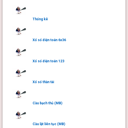
Thống kê
Xổ số điện toán 6x36
Xổ số điện toán 123
Xổ số thần tài
Cầu bạch thủ (MB)
Cầu lật liên tục (MB)