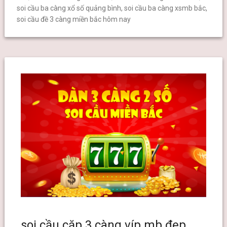
soi cầu ba càng xổ số quảng bình
,
soi cầu ba càng xsmb bắc
,
soi cầu đề 3 càng miền bắc hôm nay
soi cầu cặp 3 càng víp mb đẹp