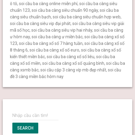
ô tô
,
soi cầu ba càng online miễn phí
,
soi cầu ba càng siêu
chuẩn 123
,
soi cầu ba càng siêu chuẩn 90 ngày
,
soi cầu ba
càng siêu chuẩn bạch
,
soi cầu ba càng siêu chuẩn hợp web
,
soi cầu ba càng siêu vip đại phát
,
soi cầu ba càng siêu vip giải
mã số học
,
soi cầu ba càng siêu vip hai nháy
,
soi cầu ba càng
ư hôm nay
,
soi cầu ba càng ư miền bắc
,
soi cầu ba càng xổ số
123
,
soi cầu ba càng xổ số 7 hàng tuần
,
soi cầu ba càng xổ số
8 tháng 6
,
soi cầu ba càng xổ số euro
,
soi cầu ba càng xổ số
kiến thiết miền bắc
,
soi cầu ba càng xổ số liêu
,
soi cầu ba
càng xổ số miền
,
soi cầu ba càng xổ số quảng bình
,
soi cầu ba
càng xsmb bắc
,
soi cầu cặp 3 càng víp mb đẹp nhất
,
soi cầu
đề 3 càng miền bắc hôm nay
SEARCH