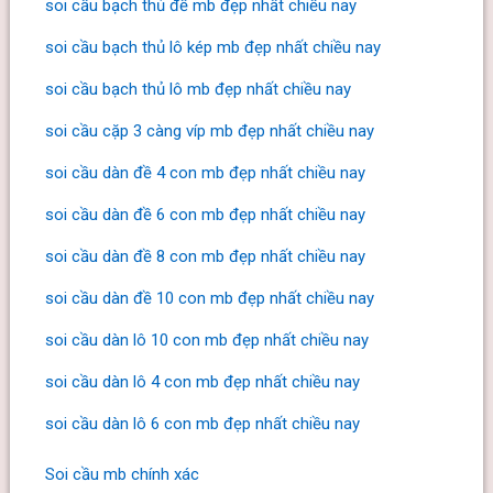
soi cầu bạch thủ đề mb đẹp nhất chiều nay
soi cầu bạch thủ lô kép mb đẹp nhất chiều nay
soi cầu bạch thủ lô mb đẹp nhất chiều nay
soi cầu cặp 3 càng víp mb đẹp nhất chiều nay
soi cầu dàn đề 4 con mb đẹp nhất chiều nay
soi cầu dàn đề 6 con mb đẹp nhất chiều nay
soi cầu dàn đề 8 con mb đẹp nhất chiều nay
soi cầu dàn đề 10 con mb đẹp nhất chiều nay
soi cầu dàn lô 10 con mb đẹp nhất chiều nay
soi cầu dàn lô 4 con mb đẹp nhất chiều nay
soi cầu dàn lô 6 con mb đẹp nhất chiều nay
Soi cầu mb chính xác