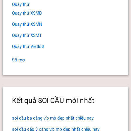
Quay thử
Quay thử XSMB
Quay thử XSMN
Quay thử XSMT
Quay thử Vietlott
Sổ mơ
Kết quả SOI CẦU mới nhất
soi cầu ba càng víp mb đẹp nhất chiều nay
soi cầu cặp 3 càng víp mb đẹp nhất chiều nay