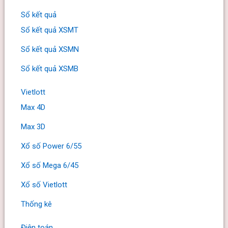
Sổ kết quả
Sổ kết quả XSMT
Sổ kết quả XSMN
Sổ kết quả XSMB
Vietlott
Max 4D
Max 3D
Xổ số Power 6/55
Xổ số Mega 6/45
Xổ số Vietlott
Thống kê
Điện toán