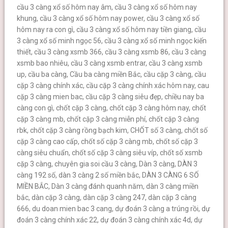
cầu 3 càng xổ số hôm nay âm
,
cầu 3 càng xổ số hôm nay
khung
,
cầu 3 càng xổ số hôm nay power
,
cầu 3 càng xổ số
hôm nay ra con gì
,
cầu 3 càng xổ số hôm nay tiền giang
,
cầu
3 càng xổ số minh ngọc 56
,
cầu 3 càng xổ số minh ngọc kiến
thiết
,
cầu 3 càng xsmb 366
,
cầu 3 càng xsmb 86
,
cầu 3 càng
xsmb bao nhiêu
,
cầu 3 càng xsmb entrar
,
cầu 3 càng xsmb
up
,
cầu ba càng
,
Cầu ba càng miền Bắc
,
cầu cặp 3 càng
,
cầu
cặp 3 càng chính xác
,
cầu cặp 3 càng chính xác hôm nay
,
cau
cặp 3 càng mien bac
,
cầu cặp 3 càng siêu đẹp
,
chiều nay ba
càng con gì
,
chốt cặp 3 càng
,
chốt cặp 3 càng hôm nay
,
chốt
cặp 3 càng mb
,
chốt cặp 3 càng miễn phí
,
chốt cặp 3 càng
rbk
,
chốt cặp 3 càng rồng bạch kim
,
CHỐT số 3 càng
,
chốt số
cặp 3 càng cao cấp
,
chốt số cặp 3 càng mb
,
chốt số cặp 3
càng siêu chuẩn
,
chốt số cặp 3 càng siêu víp
,
chốt số xsmb
cặp 3 càng
,
chuyên gia soi cầu 3 càng
,
Dàn 3 càng
,
DÀN 3
càng 192 số
,
dàn 3 càng 2 số miền bắc
,
DÀN 3 CÀNG 6 SỐ
MIỀN BẮC
,
Dàn 3 càng đánh quanh năm
,
dàn 3 càng miền
bắc
,
dàn cặp 3 càng
,
dàn cặp 3 càng 247
,
dàn cặp 3 càng
666
,
du doan mien bac 3 cang
,
dự đoán 3 càng a trúng rồi
,
dự
đoán 3 càng chính xác 22
,
dự đoán 3 càng chính xác 4d
,
dự