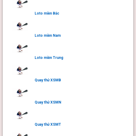
Loto miền Bắc
Loto miền Nam
Loto miền Trung
Quay thử XSMB
Quay thử XSMN
Quay thử XSMT