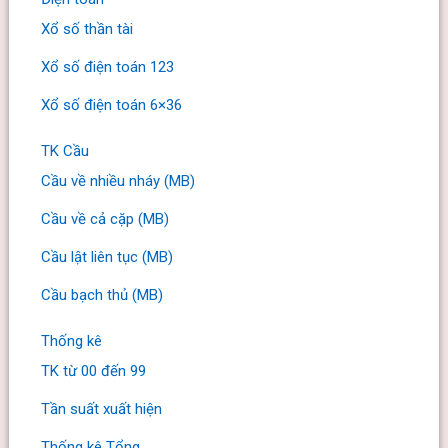
Xổ số thần tài
Xổ số điện toán 123
Xổ số điện toán 6×36
TK Cầu
Cầu về nhiều nháy (MB)
Cầu về cả cặp (MB)
Cầu lật liên tục (MB)
Cầu bạch thủ (MB)
Thống kê
TK từ 00 đến 99
Tần suất xuất hiện
Thống kê Tổng