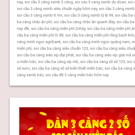
nay
,
soi cầu 3 càng xsmb 3 càng
,
soi cau 3 cang xsmb du doan
,
soi 
soi cầu 3 càng xsmb siêu chuẩn ngày hôm nay
,
soi cầu 3 càng xsmb
soi cầu 3 càng xsmb tt mn
,
soi cầu 3 càng xsmb tỷ lệ 99
,
soi cầu ba 
ba càng chắc ăn phí
,
soi cầu ba càng chắc ăn quanh đây
,
soi cầu ba
nay dlk
,
soi cầu ba càng miễn phí 2nháy
,
soi cầu ba càng miễn phí 
cầu ba càng miễn phí lô đề
,
soi cầu ba càng miễn phí rồng bạch kim
càng minh ngọc agribank
,
soi cầu ba càng minh ngọc quảng nam
,
s
miễn phí
,
soi cầu ba càng siêu chuẩn 123
,
soi cầu ba càng siêu chuẩ
soi cầu ba càng siêu vip đại phát
,
soi cầu ba càng siêu vip giải mã s
ư miền bắc
,
soi cầu ba càng víp mb
,
soi cầu ba càng xổ số 123
,
soi 
số euro
,
soi cầu ba càng xổ số kiến thiết miền bắc
,
soi cầu ba càng x
càng xsmb bắc
,
soi cầu đề 3 càng miền bắc hôm nay