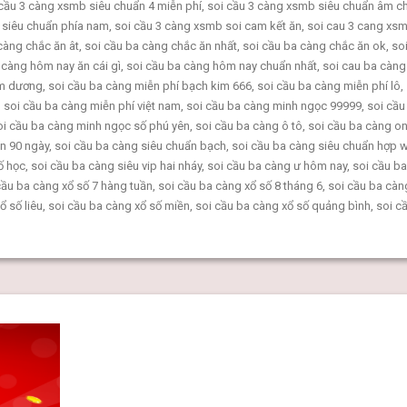
cầu 3 càng xsmb siêu chuẩn 4 miễn phí
,
soi cầu 3 càng xsmb siêu chuẩn âm c
 siêu chuẩn phía nam
,
soi cầu 3 càng xsmb soi cam kết ăn
,
soi cau 3 cang xsm
càng chắc ăn ât
,
soi cầu ba càng chắc ăn nhất
,
soi cầu ba càng chắc ăn ok
,
so
 càng hôm nay ăn cái gì
,
soi cầu ba càng hôm nay chuẩn nhất
,
soi cau ba càn
âm dương
,
soi cầu ba càng miễn phí bạch kim 666
,
soi cầu ba càng miễn phí lô
,
,
soi cầu ba càng miễn phí việt nam
,
soi cầu ba càng minh ngọc 99999
,
soi cầu
oi cầu ba càng minh ngọc số phú yên
,
soi cầu ba càng ô tô
,
soi cầu ba càng on
n 90 ngày
,
soi cầu ba càng siêu chuẩn bạch
,
soi cầu ba càng siêu chuẩn hợp 
ố học
,
soi cầu ba càng siêu vip hai nháy
,
soi cầu ba càng ư hôm nay
,
soi cầu b
cầu ba càng xổ số 7 hàng tuần
,
soi cầu ba càng xổ số 8 tháng 6
,
soi cầu ba càn
ổ số liêu
,
soi cầu ba càng xổ số miền
,
soi cầu ba càng xổ số quảng bình
,
soi c