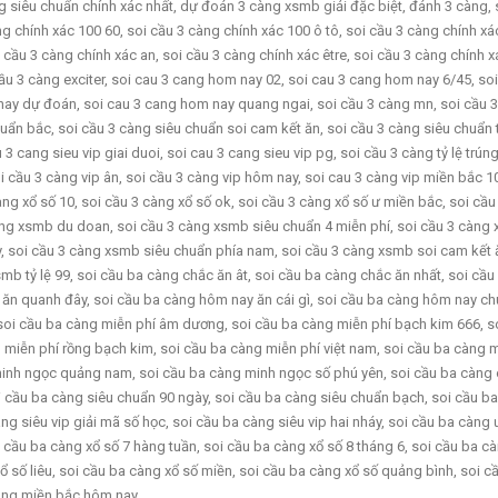
 siêu chuẩn chính xác nhất
,
dự đoán 3 càng xsmb giải đặc biệt
,
đánh 3 càng
,
ng chính xác 100 60
,
soi cầu 3 càng chính xác 100 ô tô
,
soi cầu 3 càng chính xá
 cầu 3 càng chính xác an
,
soi cầu 3 càng chính xác être
,
soi cầu 3 càng chính x
ầu 3 càng exciter
,
soi cau 3 cang hom nay 02
,
soi cau 3 cang hom nay 6/45
,
soi
 nay dự đoán
,
soi cau 3 cang hom nay quang ngai
,
soi cầu 3 càng mn
,
soi cầu 
huẩn bắc
,
soi cầu 3 càng siêu chuẩn soi cam kết ăn
,
soi cầu 3 càng siêu chuẩn
 3 cang sieu vip giai duoi
,
soi cau 3 cang sieu vip pg
,
soi cầu 3 càng tỷ lệ trún
i cầu 3 càng vip ân
,
soi cầu 3 càng vip hôm nay
,
soi cau 3 càng vip miền bắc 1
àng xổ số 10
,
soi cầu 3 càng xổ số ok
,
soi cầu 3 càng xổ số ư miền bắc
,
soi cầu
ang xsmb du doan
,
soi cầu 3 càng xsmb siêu chuẩn 4 miễn phí
,
soi cầu 3 càng
y
,
soi cầu 3 càng xsmb siêu chuẩn phía nam
,
soi cầu 3 càng xsmb soi cam kết 
mb tỷ lệ 99
,
soi cầu ba càng chắc ăn ât
,
soi cầu ba càng chắc ăn nhất
,
soi cầu
 ăn quanh đây
,
soi cầu ba càng hôm nay ăn cái gì
,
soi cầu ba càng hôm nay c
soi cầu ba càng miễn phí âm dương
,
soi cầu ba càng miễn phí bạch kim 666
,
s
 miễn phí rồng bạch kim
,
soi cầu ba càng miễn phí việt nam
,
soi cầu ba càng 
minh ngọc quảng nam
,
soi cầu ba càng minh ngọc số phú yên
,
soi cầu ba càng 
i cầu ba càng siêu chuẩn 90 ngày
,
soi cầu ba càng siêu chuẩn bạch
,
soi cầu b
ng siêu vip giải mã số học
,
soi cầu ba càng siêu vip hai nháy
,
soi cầu ba càng 
 cầu ba càng xổ số 7 hàng tuần
,
soi cầu ba càng xổ số 8 tháng 6
,
soi cầu ba cà
ổ số liêu
,
soi cầu ba càng xổ số miền
,
soi cầu ba càng xổ số quảng bình
,
soi c
càng miền bắc hôm nay