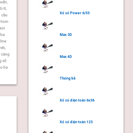
huẩn
,
b tt
,
Xổ số Power 6/55
i cầu
g hom
soi
 ba
Max 3D
line
web
,
a càng
Max 4D
g xổ
ầu ba
Thống kê
Xổ số điện toán 6x36
Xổ số điện toán 123