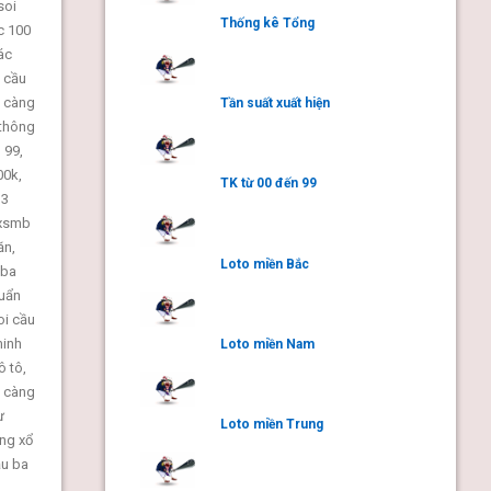
soi
Thống kê Tổng
c 100
ác
 cầu
3 càng
Tần suất xuất hiện
 thông
g 99
,
00k
,
TK từ 00 đến 99
 3
 xsmb
ăn
,
Loto miền Bắc
 ba
huẩn
oi cầu
minh
Loto miền Nam
ô tô
,
a càng
ư
Loto miền Trung
ng xổ
ầu ba