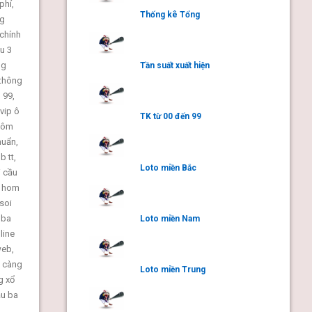
phí
,
Thống kê Tổng
ng
 chính
u 3
ng
Tần suất xuất hiện
 thông
g 99
,
vip ô
TK từ 00 đến 99
 hôm
huẩn
,
b tt
,
Loto miền Bắc
i cầu
g hom
soi
 ba
Loto miền Nam
line
web
,
a càng
Loto miền Trung
g xổ
ầu ba