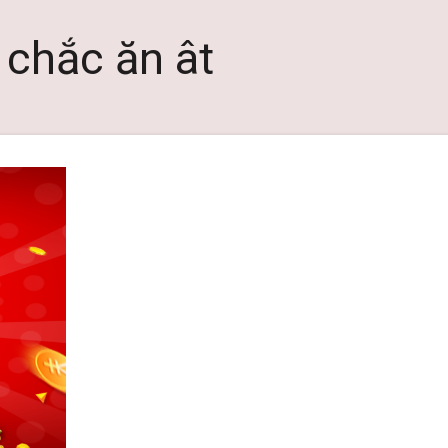
 chắc ăn ât