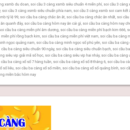
ang xsmb du doan
,
soi cầu 3 càng xsmb siêu chuẩn 4 miễn phí
,
soi cầu 3 càng
y
,
soi cầu 3 càng xsmb siêu chuẩn phía nam
,
soi cầu 3 càng xsmb soi cam kết 
mb tỷ lệ 99
,
soi cầu ba càng chắc ăn ât
,
soi cầu ba càng chắc ăn nhất
,
soi cầu
 ăn quanh đây
,
soi cầu ba càng hôm nay ăn cái gì
,
soi cầu ba càng hôm nay c
soi cầu ba càng miễn phí âm dương
,
soi cầu ba càng miễn phí bạch kim 666
,
s
 miễn phí rồng bạch kim
,
soi cầu ba càng miễn phí việt nam
,
soi cầu ba càng 
minh ngọc quảng nam
,
soi cầu ba càng minh ngọc số phú yên
,
soi cầu ba càng 
i cầu ba càng siêu chuẩn 90 ngày
,
soi cầu ba càng siêu chuẩn bạch
,
soi cầu b
ng siêu vip giải mã số học
,
soi cầu ba càng siêu vip hai nháy
,
soi cầu ba càng 
 cầu ba càng xổ số 7 hàng tuần
,
soi cầu ba càng xổ số 8 tháng 6
,
soi cầu ba cà
ổ số liêu
,
soi cầu ba càng xổ số miền
,
soi cầu ba càng xổ số quảng bình
,
soi c
càng miền bắc hôm nay