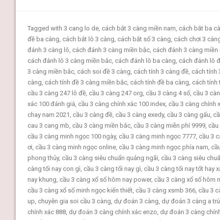
Tagged with
3 cang lo de
,
cách bắt 3 càng miền nam
,
cách bắt ba c
đề ba càng
,
cách bắt lô 3 càng
,
cách bắt số 3 càng
,
cách chơi 3 càn
đánh 3 càng lô
,
cách đánh 3 càng miền bắc
,
cách đánh 3 càng miền
cách đánh lô 3 càng miền bắc
,
cách đánh lô ba càng
,
cách đánh lô 
3 càng miền bắc
,
cách soi đề 3 càng
,
cách tính 3 càng đề
,
cách tính
càng
,
cách tính đề 3 càng miền bắc
,
cách tính đề ba càng
,
cách tính
cầu 3 càng 247 lô đề
,
cầu 3 càng 247 org
,
cầu 3 càng 4 số
,
cầu 3 cà
xác 100 đánh giá
,
cầu 3 càng chính xác 100 index
,
cầu 3 càng chính 
chay nam 2021
,
cầu 3 càng đề
,
cầu 3 càng exedy
,
cầu 3 càng gấu
,
cầ
cau 3 cang mb
,
cầu 3 càng miền bắc
,
cầu 3 càng miễn phí 9999
,
cầu 
cầu 3 càng minh ngọc 100 ngày
,
cầu 3 càng minh ngọc 7777
,
cầu 3 c
ơi
,
cầu 3 càng minh ngọc online
,
cầu 3 càng minh ngọc phía nam
,
cầ
phong thủy
,
cầu 3 càng siêu chuẩn quảng ngãi
,
cầu 3 càng siêu chu
càng tối nay con gì
,
cầu 3 càng tối nay gì
,
cầu 3 càng tối nay tốt hay 
nay khung
,
cầu 3 càng xổ số hôm nay power
,
cầu 3 càng xổ số hôm n
cầu 3 càng xổ số minh ngọc kiến thiết
,
cầu 3 càng xsmb 366
,
cầu 3 
up
,
chuyên gia soi cầu 3 càng
,
dự đoán 3 càng
,
dự đoán 3 càng a trú
chính xác 888
,
dự đoán 3 càng chính xác enzo
,
dự đoán 3 càng chính