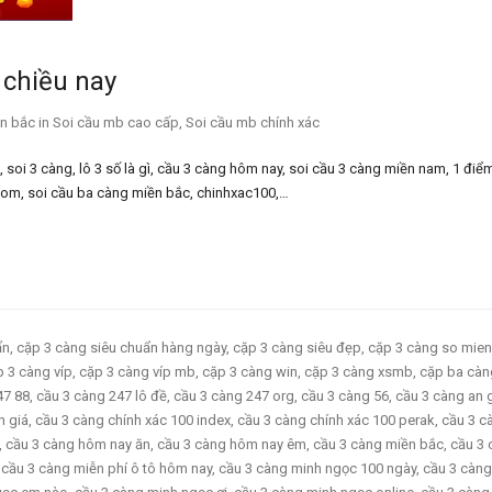
 chiều nay
ền bắc
in
Soi cầu mb cao cấp
,
Soi cầu mb chính xác
soi 3 càng, lô 3 số là gì, cầu 3 càng hôm nay, soi cầu 3 càng miền nam, 1 điểm
com, soi cầu ba càng miền bắc, chinhxac100,…
ẩn
,
cặp 3 càng siêu chuẩn hàng ngày
,
cặp 3 càng siêu đẹp
,
cặp 3 càng so mien
 3 càng víp
,
cặp 3 càng víp mb
,
cặp 3 càng win
,
cặp 3 càng xsmb
,
cặp ba càn
47 88
,
cầu 3 càng 247 lô đề
,
cầu 3 càng 247 org
,
cầu 3 càng 56
,
cầu 3 càng an 
h giá
,
cầu 3 càng chính xác 100 index
,
cầu 3 càng chính xác 100 perak
,
cầu 3 c
,
cầu 3 càng hôm nay ăn
,
cầu 3 càng hôm nay êm
,
cầu 3 càng miền bắc
,
cầu 3 
,
cầu 3 càng miễn phí ô tô hôm nay
,
cầu 3 càng minh ngọc 100 ngày
,
cầu 3 càng