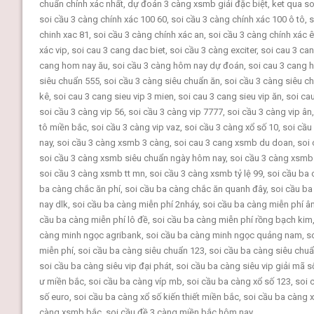
chuẩn chính xác nhất
,
dự đoán 3 càng xsmb giải đặc biệt
,
ket qua so
soi cầu 3 càng chính xác 100 60
,
soi cầu 3 càng chính xác 100 ô tô
,
s
chinh xac 81
,
soi cầu 3 càng chính xác an
,
soi cầu 3 càng chính xác ê
xác vip
,
soi cau 3 cang dac biet
,
soi cầu 3 càng exciter
,
soi cau 3 ca
cang hom nay ău
,
soi cầu 3 càng hôm nay dự đoán
,
soi cau 3 cang 
siêu chuẩn 555
,
soi cầu 3 càng siêu chuẩn ăn
,
soi cầu 3 càng siêu c
kê
,
soi cau 3 cang sieu vip 3 mien
,
soi cau 3 cang sieu vip ăn
,
soi cau
soi cầu 3 càng vip 56
,
soi cầu 3 càng vip 7777
,
soi cầu 3 càng vip ân
tô miền bắc
,
soi cầu 3 càng vip vaz
,
soi cầu 3 càng xổ số 10
,
soi cầu
nay
,
soi cầu 3 càng xsmb 3 càng
,
soi cau 3 cang xsmb du doan
,
soi 
soi cầu 3 càng xsmb siêu chuẩn ngày hôm nay
,
soi cầu 3 càng xsmb
soi cầu 3 càng xsmb tt mn
,
soi cầu 3 càng xsmb tỷ lệ 99
,
soi cầu ba 
ba càng chắc ăn phí
,
soi cầu ba càng chắc ăn quanh đây
,
soi cầu ba
nay dlk
,
soi cầu ba càng miễn phí 2nháy
,
soi cầu ba càng miễn phí 
cầu ba càng miễn phí lô đề
,
soi cầu ba càng miễn phí rồng bạch kim
càng minh ngọc agribank
,
soi cầu ba càng minh ngọc quảng nam
,
s
miễn phí
,
soi cầu ba càng siêu chuẩn 123
,
soi cầu ba càng siêu chuẩ
soi cầu ba càng siêu vip đại phát
,
soi cầu ba càng siêu vip giải mã s
ư miền bắc
,
soi cầu ba càng víp mb
,
soi cầu ba càng xổ số 123
,
soi 
số euro
,
soi cầu ba càng xổ số kiến thiết miền bắc
,
soi cầu ba càng x
càng xsmb bắc
,
soi cầu đề 3 càng miền bắc hôm nay