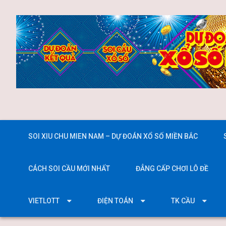
SOI XIU CHU MIEN NAM – DỰ ĐOÁN XỔ SỐ MIỀN BẮC
CÁCH SOI CẦU MỚI NHẤT
ĐẲNG CẤP CHƠI LÔ ĐỀ
VIETLOTT
ĐIỆN TOÁN
TK CẦU