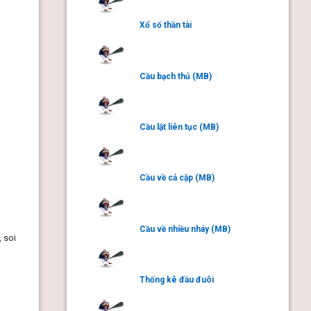
Xổ số thần tài
Cầu bạch thủ (MB)
Cầu lật liên tục (MB)
Cầu về cả cặp (MB)
Cầu về nhiều nháy (MB)
 soi
Thống kê đầu đuôi