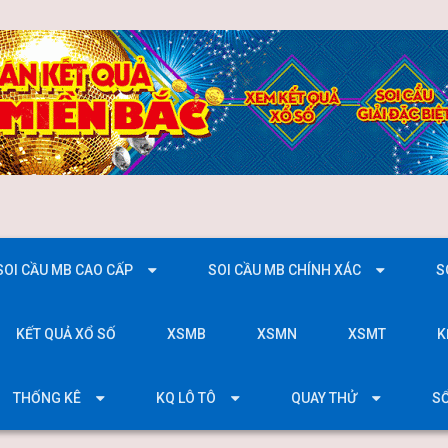
SOI CẦU MB CAO CẤP
SOI CẦU MB CHÍNH XÁC
S
KẾT QUẢ XỔ SỐ
XSMB
XSMN
XSMT
K
THỐNG KÊ
KQ LÔ TÔ
QUAY THỬ
S