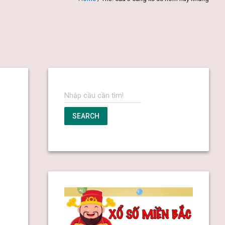
SEARCH