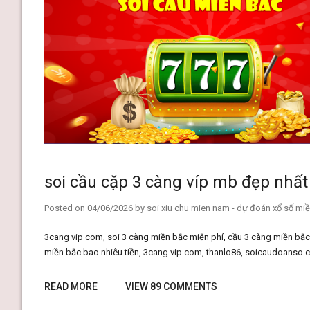
soi cầu cặp 3 càng víp mb đẹp nhất
Posted on
04/06/2026
by
soi xiu chu mien nam - dự đoán xổ số mi
3cang vip com, soi 3 càng miền bắc miễn phí, cầu 3 càng miền bắc, 
miền bắc bao nhiêu tiền, 3cang vip com, thanlo86, soicaudoanso 
READ MORE
VIEW 89 COMMENTS