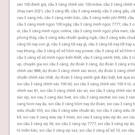
xác 100 đánh giá
,
cầu 3 càng chính xác 100 index
,
cầu 3 càng chính 
chay nam 2021
,
cầu 3 càng đề
,
cầu 3 càng exedy
,
cầu 3 càng gấu
,
cầ
cau 3 cang mb
,
cầu 3 càng miền bắc
,
cầu 3 càng miễn phí 9999
,
cầu 
cầu 3 càng minh ngọc 100 ngày
,
cầu 3 càng minh ngọc 7777
,
cầu 3 c
ơi
,
cầu 3 càng minh ngọc online
,
cầu 3 càng minh ngọc phía nam
,
cầ
phong thủy
,
cầu 3 càng siêu chuẩn quảng ngãi
,
cầu 3 càng siêu chu
càng tối nay con gì
,
cầu 3 càng tối nay gì
,
cầu 3 càng tối nay tốt hay 
nay khung
,
cầu 3 càng xổ số hôm nay power
,
cầu 3 càng xổ số hôm n
cầu 3 càng xổ số minh ngọc kiến thiết
,
cầu 3 càng xsmb 366
,
cầu 3 
up
,
chuyên gia soi cầu 3 càng
,
dự đoán 3 càng
,
dự đoán 3 càng a trú
chính xác 888
,
dự đoán 3 càng chính xác enzo
,
dự đoán 3 càng chính
chuẩn chính xác nhất
,
dự đoán 3 càng xsmb giải đặc biệt
,
ket qua so
soi cầu 3 càng chính xác 100 60
,
soi cầu 3 càng chính xác 100 ô tô
,
s
chinh xac 81
,
soi cầu 3 càng chính xác an
,
soi cầu 3 càng chính xác ê
xác vip
,
soi cau 3 cang dac biet
,
soi cầu 3 càng exciter
,
soi cau 3 ca
cang hom nay ău
,
soi cầu 3 càng hôm nay dự đoán
,
soi cau 3 cang 
siêu chuẩn 555
,
soi cầu 3 càng siêu chuẩn ăn
,
soi cầu 3 càng siêu c
kê
,
soi cau 3 cang sieu vip 3 mien
,
soi cau 3 cang sieu vip ăn
,
soi cau
soi cầu 3 càng vip 56
,
soi cầu 3 càng vip 7777
,
soi cầu 3 càng vip ân
tô miền bắc
,
soi cầu 3 càng vip vaz
,
soi cầu 3 càng xổ số 10
,
soi cầu