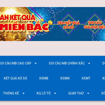
SOI CẦU MB CAO CẤP
SOI CẦU MB CHÍNH XÁC
S
KẾT QUẢ XỔ SỐ
XSMB
XSMN
XSMT
K
THỐNG KÊ
KQ LÔ TÔ
QUAY THỬ
S