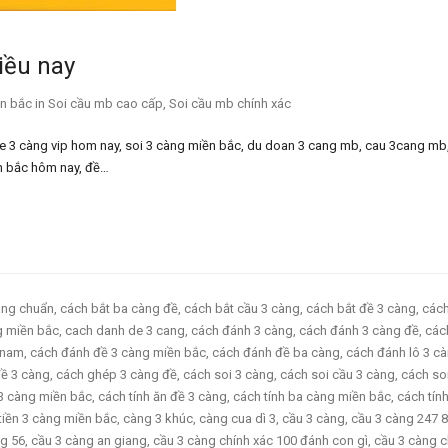
iều nay
ền bắc
in
Soi cầu mb cao cấp
,
Soi cầu mb chính xác
 de 3 càng vip hom nay, soi 3 càng miền bắc, du doan 3 cang mb, cau 3cang mb,
n bắc hôm nay, đề…
àng chuẩn
,
cách bắt ba càng đề
,
cách bắt cầu 3 càng
,
cách bắt đề 3 càng
,
cách
g miền bắc
,
cach danh de 3 cang
,
cách đánh 3 càng
,
cách đánh 3 càng đề
,
các
 nam
,
cách đánh đề 3 càng miền bắc
,
cách đánh đề ba càng
,
cách đánh lô 3 c
đề 3 càng
,
cách ghép 3 càng đề
,
cách soi 3 càng
,
cách soi cầu 3 càng
,
cách so
 3 càng miền bắc
,
cách tính ăn đề 3 càng
,
cách tính ba càng miền bắc
,
cách tín
 tiền 3 càng miền bắc
,
càng 3 khúc
,
càng cua dì 3
,
cầu 3 càng
,
cầu 3 càng 247 
ng 56
,
cầu 3 càng an giang
,
cầu 3 càng chính xác 100 đánh con gì
,
cầu 3 càng c