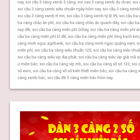
nay
,
soi cầu 3 càng xsmb 3 càng
,
soi cau 3 cang xsmb du doan
,
soi 
soi cầu 3 càng xsmb siêu chuẩn ngày hôm nay
,
soi cầu 3 càng xsmb
soi cầu 3 càng xsmb tt mn
,
soi cầu 3 càng xsmb tỷ lệ 99
,
soi cầu ba 
ba càng chắc ăn phí
,
soi cầu ba càng chắc ăn quanh đây
,
soi cầu ba
nay dlk
,
soi cầu ba càng miễn phí 2nháy
,
soi cầu ba càng miễn phí 
cầu ba càng miễn phí lô đề
,
soi cầu ba càng miễn phí rồng bạch kim
càng minh ngọc agribank
,
soi cầu ba càng minh ngọc quảng nam
,
s
miễn phí
,
soi cầu ba càng siêu chuẩn 123
,
soi cầu ba càng siêu chuẩ
soi cầu ba càng siêu vip đại phát
,
soi cầu ba càng siêu vip giải mã s
ư miền bắc
,
soi cầu ba càng víp mb
,
soi cầu ba càng xổ số 123
,
soi 
số euro
,
soi cầu ba càng xổ số kiến thiết miền bắc
,
soi cầu ba càng x
càng xsmb bắc
,
soi cầu đề 3 càng miền bắc hôm nay