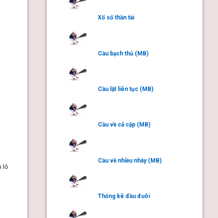
Xổ số thần tài
Cầu bạch thủ (MB)
Cầu lật liên tục (MB)
Cầu về cả cặp (MB)
Cầu về nhiều nháy (MB)
 lô
Thống kê đầu đuôi