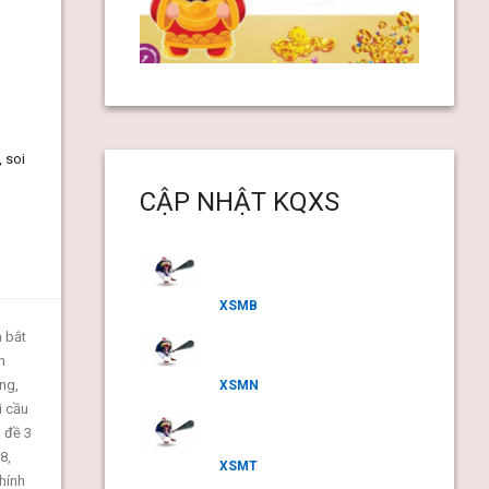
 soi
CẬP NHẬT KQXS
XSMB
 bắt
h
àng
,
XSMN
i cầu
h đề 3
88
,
XSMT
hính