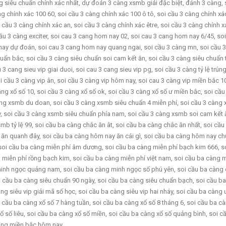
 siêu chuẩn chính xác nhất
,
dự đoán 3 càng xsmb giải đặc biệt
,
đánh 3 càng
,
ng chính xác 100 60
,
soi cầu 3 càng chính xác 100 ô tô
,
soi cầu 3 càng chính xá
 cầu 3 càng chính xác an
,
soi cầu 3 càng chính xác être
,
soi cầu 3 càng chính x
ầu 3 càng exciter
,
soi cau 3 cang hom nay 02
,
soi cau 3 cang hom nay 6/45
,
soi
 nay dự đoán
,
soi cau 3 cang hom nay quang ngai
,
soi cầu 3 càng mn
,
soi cầu 
huẩn bắc
,
soi cầu 3 càng siêu chuẩn soi cam kết ăn
,
soi cầu 3 càng siêu chuẩn
 3 cang sieu vip giai duoi
,
soi cau 3 cang sieu vip pg
,
soi cầu 3 càng tỷ lệ trún
i cầu 3 càng vip ân
,
soi cầu 3 càng vip hôm nay
,
soi cau 3 càng vip miền bắc 1
àng xổ số 10
,
soi cầu 3 càng xổ số ok
,
soi cầu 3 càng xổ số ư miền bắc
,
soi cầu
ang xsmb du doan
,
soi cầu 3 càng xsmb siêu chuẩn 4 miễn phí
,
soi cầu 3 càng
y
,
soi cầu 3 càng xsmb siêu chuẩn phía nam
,
soi cầu 3 càng xsmb soi cam kết 
mb tỷ lệ 99
,
soi cầu ba càng chắc ăn ât
,
soi cầu ba càng chắc ăn nhất
,
soi cầu
 ăn quanh đây
,
soi cầu ba càng hôm nay ăn cái gì
,
soi cầu ba càng hôm nay c
soi cầu ba càng miễn phí âm dương
,
soi cầu ba càng miễn phí bạch kim 666
,
s
 miễn phí rồng bạch kim
,
soi cầu ba càng miễn phí việt nam
,
soi cầu ba càng 
minh ngọc quảng nam
,
soi cầu ba càng minh ngọc số phú yên
,
soi cầu ba càng 
i cầu ba càng siêu chuẩn 90 ngày
,
soi cầu ba càng siêu chuẩn bạch
,
soi cầu b
ng siêu vip giải mã số học
,
soi cầu ba càng siêu vip hai nháy
,
soi cầu ba càng 
 cầu ba càng xổ số 7 hàng tuần
,
soi cầu ba càng xổ số 8 tháng 6
,
soi cầu ba cà
ổ số liêu
,
soi cầu ba càng xổ số miền
,
soi cầu ba càng xổ số quảng bình
,
soi c
càng miền bắc hôm nay