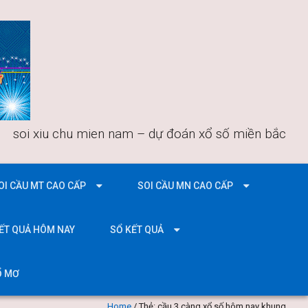
soi xiu chu mien nam – dự đoán xổ số miền bắc
OI CẦU MT CAO CẤP
SOI CẦU MN CAO CẤP
ẾT QUẢ HÔM NAY
SỔ KẾT QUẢ
Ổ MƠ
Home
/
Thẻ:
cầu 3 càng xổ số hôm nay khung