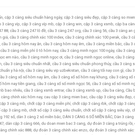
ẩn
,
cặp 3 càng siêu chuẩn hàng ngày
,
cặp 3 càng siêu đẹp
,
cặp 3 càng so mien
 3 càng víp
,
cặp 3 càng víp mb
,
cặp 3 càng win
,
cặp 3 càng xsmb
,
cặp ba càn
47 88
,
cầu 3 càng 247 lô đề
,
cầu 3 càng 247 org
,
cầu 3 càng 56
,
cầu 3 càng an 
h giá
,
cầu 3 càng chính xác 100 index
,
cầu 3 càng chính xác 100 perak
,
cầu 3 c
,
cầu 3 càng hôm nay ăn
,
cầu 3 càng hôm nay êm
,
cầu 3 càng miền bắc
,
cầu 3 
,
cầu 3 càng miễn phí ô tô hôm nay
,
cầu 3 càng minh ngọc 100 ngày
,
cầu 3 càng
gọc em nào
,
cầu 3 càng minh ngọc ơi
,
cầu 3 càng minh ngọc online
,
cầu 3 càng
n
,
cầu 3 càng siêu chuẩn nhất
,
cầu 3 càng siêu chuẩn phong thủy
,
cầu 3 càng s
chuẩn y hà nội
,
cầu 3 càng siêu vip uzbekistan
,
cầu 3 càng tối nay con gì
,
cầu 3
cầu 3 càng xổ số hôm nay âm
,
cầu 3 càng xổ số hôm nay khung
,
cầu 3 càng xổ 
ố hôm nay tiền giang
,
cầu 3 càng xổ số minh ngọc 56
,
cầu 3 càng xổ số minh n
mb bao nhiêu
,
cầu 3 càng xsmb entrar
,
cầu 3 càng xsmb up
,
cầu ba càng
,
Cầu 
 càng chính xác hôm nay
,
cau cặp 3 càng mien bac
,
cầu cặp 3 càng siêu đẹp
,
 cặp 3 càng mb
,
chốt cặp 3 càng miễn phí
,
chốt cặp 3 càng rbk
,
chốt cặp 3 càn
ố cặp 3 càng mb
,
chốt số cặp 3 càng siêu chuẩn
,
chốt số cặp 3 càng siêu víp
,
c
g 192 số
,
dàn 3 càng 2 số miền bắc
,
DÀN 3 CÀNG 6 SỐ MIỀN BẮC
,
Dàn 3 càng
47
,
dàn cặp 3 càng 666
,
du doan mien bac 3 cang
,
dự đoán 3 càng a trúng rồi
,
àng chính xác 888
,
dự đoán 3 càng chính xác enzo
,
dự đoán 3 càng chính xác 