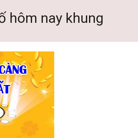
số hôm nay khung