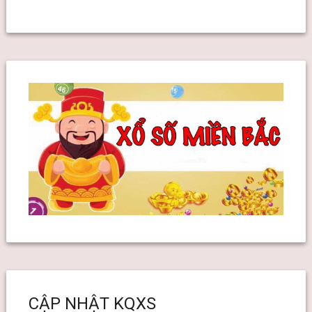
CẬP NHẬT KQXS