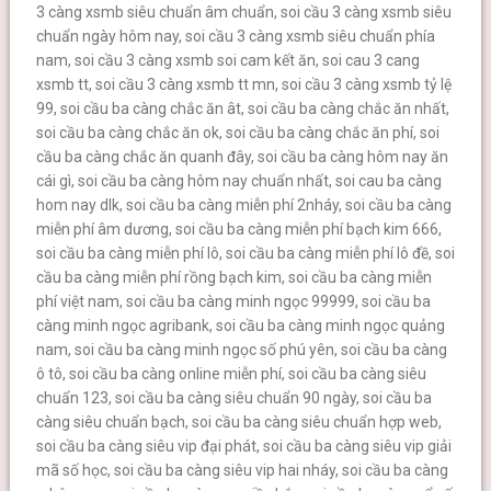
3 càng xsmb siêu chuẩn âm chuẩn
,
soi cầu 3 càng xsmb siêu
chuẩn ngày hôm nay
,
soi cầu 3 càng xsmb siêu chuẩn phía
nam
,
soi cầu 3 càng xsmb soi cam kết ăn
,
soi cau 3 cang
xsmb tt
,
soi cầu 3 càng xsmb tt mn
,
soi cầu 3 càng xsmb tỷ lệ
99
,
soi cầu ba càng chắc ăn ât
,
soi cầu ba càng chắc ăn nhất
,
soi cầu ba càng chắc ăn ok
,
soi cầu ba càng chắc ăn phí
,
soi
cầu ba càng chắc ăn quanh đây
,
soi cầu ba càng hôm nay ăn
cái gì
,
soi cầu ba càng hôm nay chuẩn nhất
,
soi cau ba càng
hom nay dlk
,
soi cầu ba càng miễn phí 2nháy
,
soi cầu ba càng
miễn phí âm dương
,
soi cầu ba càng miễn phí bạch kim 666
,
soi cầu ba càng miễn phí lô
,
soi cầu ba càng miễn phí lô đề
,
soi
cầu ba càng miễn phí rồng bạch kim
,
soi cầu ba càng miễn
phí việt nam
,
soi cầu ba càng minh ngọc 99999
,
soi cầu ba
càng minh ngọc agribank
,
soi cầu ba càng minh ngọc quảng
nam
,
soi cầu ba càng minh ngọc số phú yên
,
soi cầu ba càng
ô tô
,
soi cầu ba càng online miễn phí
,
soi cầu ba càng siêu
chuẩn 123
,
soi cầu ba càng siêu chuẩn 90 ngày
,
soi cầu ba
càng siêu chuẩn bạch
,
soi cầu ba càng siêu chuẩn hợp web
,
soi cầu ba càng siêu vip đại phát
,
soi cầu ba càng siêu vip giải
mã số học
,
soi cầu ba càng siêu vip hai nháy
,
soi cầu ba càng