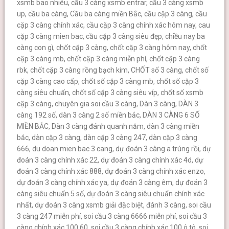
xsmb bao nhiêu
,
cầu 3 càng xsmb entrar
,
cầu 3 càng xsmb
up
,
cầu ba càng
,
Cầu ba càng miền Bắc
,
cầu cặp 3 càng
,
cầu
cặp 3 càng chính xác
,
cầu cặp 3 càng chính xác hôm nay
,
cau
cặp 3 càng mien bac
,
cầu cặp 3 càng siêu đẹp
,
chiều nay ba
càng con gì
,
chốt cặp 3 càng
,
chốt cặp 3 càng hôm nay
,
chốt
cặp 3 càng mb
,
chốt cặp 3 càng miễn phí
,
chốt cặp 3 càng
rbk
,
chốt cặp 3 càng rồng bạch kim
,
CHỐT số 3 càng
,
chốt số
cặp 3 càng cao cấp
,
chốt số cặp 3 càng mb
,
chốt số cặp 3
càng siêu chuẩn
,
chốt số cặp 3 càng siêu víp
,
chốt số xsmb
cặp 3 càng
,
chuyên gia soi cầu 3 càng
,
Dàn 3 càng
,
DÀN 3
càng 192 số
,
dàn 3 càng 2 số miền bắc
,
DÀN 3 CÀNG 6 SỐ
MIỀN BẮC
,
Dàn 3 càng đánh quanh năm
,
dàn 3 càng miền
bắc
,
dàn cặp 3 càng
,
dàn cặp 3 càng 247
,
dàn cặp 3 càng
666
,
du doan mien bac 3 cang
,
dự đoán 3 càng a trúng rồi
,
dự
đoán 3 càng chính xác 22
,
dự đoán 3 càng chính xác 4d
,
dự
đoán 3 càng chính xác 888
,
dự đoán 3 càng chính xác enzo
,
dự đoán 3 càng chính xác ya
,
dự đoán 3 càng êm
,
dự đoán 3
càng siêu chuẩn 5 số
,
dự đoán 3 càng siêu chuẩn chính xác
nhất
,
dự đoán 3 càng xsmb giải đặc biệt
,
đánh 3 càng
,
soi cầu
3 càng 247 miễn phí
,
soi cầu 3 càng 6666 miễn phí
,
soi cầu 3
càng chính xác 100 60
,
soi cầu 3 càng chính xác 100 ô tô
,
soi