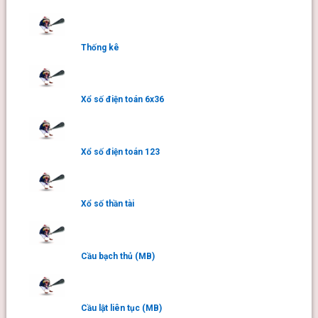
Thống kê
Xổ số điện toán 6x36
Xổ số điện toán 123
Xổ số thần tài
Cầu bạch thủ (MB)
Cầu lật liên tục (MB)