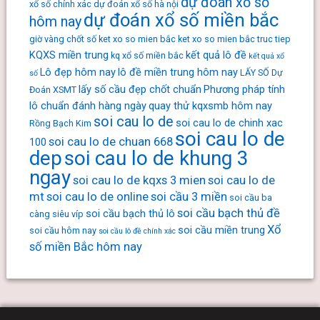
dự đoán xổ số
xổ số chính xác
dự đoán xổ số hà nội
dự đoán xổ số miền bắc
hôm nay
giờ vàng chốt số
ket xo so mien bắc
ket xo so mien bắc truc tiep
KQXS miền trung
kết quả lô đề
kq xổ số miền bắc
kết quả xổ
Lô đẹp hôm nay
lô đề miền trung hôm nay
LẤY SỐ Dự
số
lấy số cầu đẹp chốt chuẩn
Phương pháp tính
Đoán XSMT
lô chuẩn đánh hàng ngày
quay thử kqxsmb hôm nay
soi cau lo de
soi cau lo de chinh xac
Rồng Bạch Kim
soi cau lo de
soi cau lo de chuan 668
100
dep
soi cau lo de khung 3
ngay
soi cau lo de kqxs 3 mien
soi cau lo de
mt
soi cau lo de online
soi cầu 3 miền
soi cầu ba
soi cầu bạch thủ đề
soi cầu bạch thủ lô
càng siêu víp
Xổ
soi cầu miền trung
soi cầu hôm nay
soi cầu lô đề chính xác
số miền Bắc hôm nay