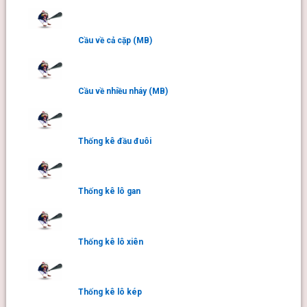
Cầu về cả cặp (MB)
Cầu về nhiều nháy (MB)
Thống kê đầu đuôi
Thống kê lô gan
Thống kê lô xiên
Thống kê lô kép