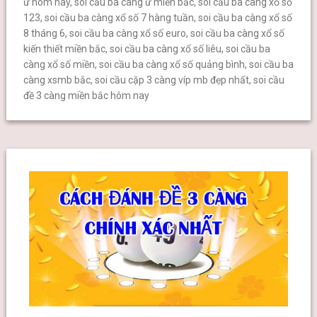
ư hôm nay
,
soi cầu ba càng ư miền bắc
,
soi cầu ba càng xổ số
123
,
soi cầu ba càng xổ số 7 hàng tuần
,
soi cầu ba càng xổ số
8 tháng 6
,
soi cầu ba càng xổ số euro
,
soi cầu ba càng xổ số
kiến thiết miền bắc
,
soi cầu ba càng xổ số liêu
,
soi cầu ba
càng xổ số miền
,
soi cầu ba càng xổ số quảng bình
,
soi cầu ba
càng xsmb bắc
,
soi cầu cặp 3 càng víp mb đẹp nhất
,
soi cầu
đề 3 càng miền bắc hôm nay