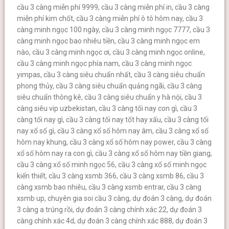
cầu 3 càng miễn phí 9999
,
cầu 3 càng miễn phí in
,
cầu 3 càng
miễn phí kim chốt
,
cầu 3 càng miễn phí ô tô hôm nay
,
cầu 3
càng minh ngọc 100 ngày
,
cầu 3 càng minh ngọc 7777
,
cầu 3
càng minh ngọc bao nhiêu tiền
,
cầu 3 càng minh ngọc em
nào
,
cầu 3 càng minh ngọc ơi
,
cầu 3 càng minh ngọc online
,
cầu 3 càng minh ngọc phía nam
,
cầu 3 càng minh ngọc
yimpas
,
cầu 3 càng siêu chuẩn nhất
,
cầu 3 càng siêu chuẩn
phong thủy
,
cầu 3 càng siêu chuẩn quảng ngãi
,
cầu 3 càng
siêu chuẩn thông kê
,
cầu 3 càng siêu chuẩn y hà nội
,
cầu 3
càng siêu vip uzbekistan
,
cầu 3 càng tối nay con gì
,
cầu 3
càng tối nay gì
,
cầu 3 càng tối nay tốt hay xấu
,
cầu 3 càng tối
nay xổ số gì
,
cầu 3 càng xổ số hôm nay âm
,
cầu 3 càng xổ số
hôm nay khung
,
cầu 3 càng xổ số hôm nay power
,
cầu 3 càng
xổ số hôm nay ra con gì
,
cầu 3 càng xổ số hôm nay tiền giang
,
cầu 3 càng xổ số minh ngọc 56
,
cầu 3 càng xổ số minh ngọc
kiến thiết
,
cầu 3 càng xsmb 366
,
cầu 3 càng xsmb 86
,
cầu 3
càng xsmb bao nhiêu
,
cầu 3 càng xsmb entrar
,
cầu 3 càng
xsmb up
,
chuyên gia soi cầu 3 càng
,
dự đoán 3 càng
,
dự đoán
3 càng a trúng rồi
,
dự đoán 3 càng chính xác 22
,
dự đoán 3
càng chính xác 4d
,
dự đoán 3 càng chính xác 888
,
dự đoán 3