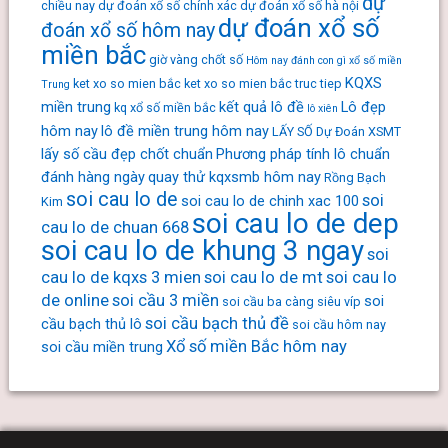
dự
chiều nay
dự đoán xổ số chính xác
dự đoán xổ số hà nội
dự đoán xổ số
đoán xổ số hôm nay
miền bắc
giờ vàng chốt số
Hôm nay đánh con gì xổ số miền
KQXS
ket xo so mien bắc
ket xo so mien bắc truc tiep
Trung
miền trung
kết quả lô đề
Lô đẹp
kq xổ số miền bắc
lô xiên
hôm nay
lô đề miền trung hôm nay
LẤY SỐ Dự Đoán XSMT
lấy số cầu đẹp chốt chuẩn
Phương pháp tính lô chuẩn
đánh hàng ngày
quay thử kqxsmb hôm nay
Rồng Bạch
soi cau lo de
soi
soi cau lo de chinh xac 100
Kim
soi cau lo de dep
cau lo de chuan 668
soi cau lo de khung 3 ngay
soi
cau lo de kqxs 3 mien
soi cau lo de mt
soi cau lo
de online
soi cầu 3 miền
soi
soi cầu ba càng siêu víp
soi cầu bạch thủ đề
cầu bạch thủ lô
soi cầu hôm nay
Xổ số miền Bắc hôm nay
soi cầu miền trung