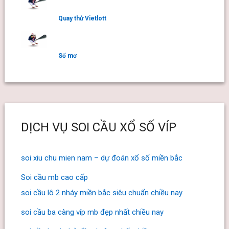
Quay thử Vietlott
Sổ mơ
DỊCH VỤ SOI CẦU XỔ SỐ VÍP
soi xiu chu mien nam – dự đoán xổ số miền bắc
Soi cầu mb cao cấp
soi cầu lô 2 nháy miền bắc siêu chuẩn chiều nay
soi cầu ba càng víp mb đẹp nhất chiều nay