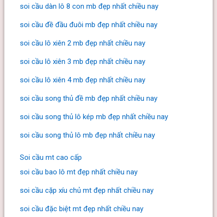
soi cầu dàn lô 8 con mb đẹp nhất chiều nay
soi cầu đề đầu đuôi mb đẹp nhất chiều nay
soi cầu lô xiên 2 mb đẹp nhất chiều nay
soi cầu lô xiên 3 mb đẹp nhất chiều nay
soi cầu lô xiên 4 mb đẹp nhất chiều nay
soi cầu song thủ đề mb đẹp nhất chiều nay
soi cầu song thủ lô kép mb đẹp nhất chiều nay
soi cầu song thủ lô mb đẹp nhất chiều nay
Soi cầu mt cao cấp
soi cầu bao lô mt đẹp nhất chiều nay
soi cầu cặp xíu chủ mt đẹp nhất chiều nay
soi cầu đặc biệt mt đẹp nhất chiều nay