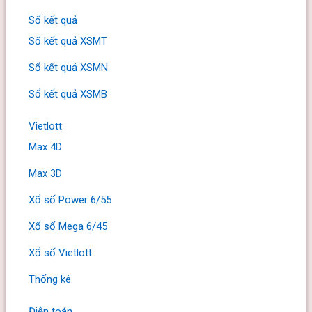
Sổ kết quả
Sổ kết quả XSMT
Sổ kết quả XSMN
Sổ kết quả XSMB
Vietlott
Max 4D
Max 3D
Xổ số Power 6/55
Xổ số Mega 6/45
Xổ số Vietlott
Thống kê
Điện toán