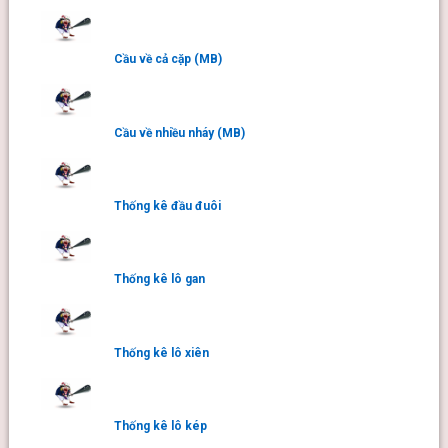
Cầu về cả cặp (MB)
Cầu về nhiều nháy (MB)
Thống kê đầu đuôi
Thống kê lô gan
Thống kê lô xiên
Thống kê lô kép