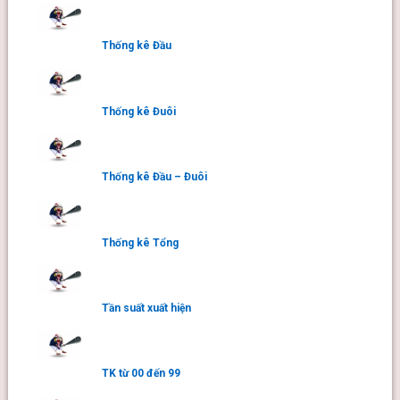
Thống kê Đầu
Thống kê Đuôi
Thống kê Đầu – Đuôi
Thống kê Tổng
Tần suất xuất hiện
TK từ 00 đến 99