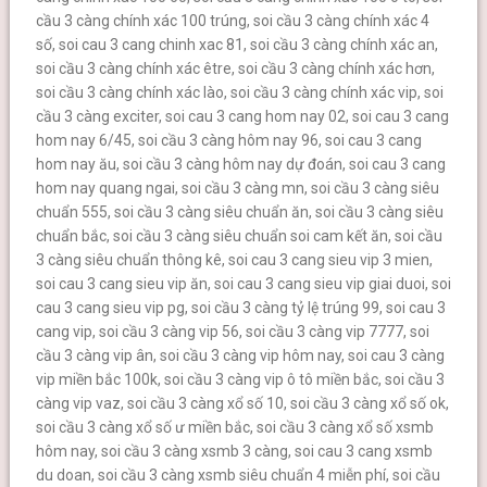
cầu 3 càng chính xác 100 trúng
,
soi cầu 3 càng chính xác 4
số
,
soi cau 3 cang chinh xac 81
,
soi cầu 3 càng chính xác an
,
soi cầu 3 càng chính xác être
,
soi cầu 3 càng chính xác hơn
,
soi cầu 3 càng chính xác lào
,
soi cầu 3 càng chính xác vip
,
soi
cầu 3 càng exciter
,
soi cau 3 cang hom nay 02
,
soi cau 3 cang
hom nay 6/45
,
soi cầu 3 càng hôm nay 96
,
soi cau 3 cang
hom nay ău
,
soi cầu 3 càng hôm nay dự đoán
,
soi cau 3 cang
hom nay quang ngai
,
soi cầu 3 càng mn
,
soi cầu 3 càng siêu
chuẩn 555
,
soi cầu 3 càng siêu chuẩn ăn
,
soi cầu 3 càng siêu
chuẩn bắc
,
soi cầu 3 càng siêu chuẩn soi cam kết ăn
,
soi cầu
3 càng siêu chuẩn thông kê
,
soi cau 3 cang sieu vip 3 mien
,
soi cau 3 cang sieu vip ăn
,
soi cau 3 cang sieu vip giai duoi
,
soi
cau 3 cang sieu vip pg
,
soi cầu 3 càng tỷ lệ trúng 99
,
soi cau 3
cang vip
,
soi cầu 3 càng vip 56
,
soi cầu 3 càng vip 7777
,
soi
cầu 3 càng vip ân
,
soi cầu 3 càng vip hôm nay
,
soi cau 3 càng
vip miền bắc 100k
,
soi cầu 3 càng vip ô tô miền bắc
,
soi cầu 3
càng vip vaz
,
soi cầu 3 càng xổ số 10
,
soi cầu 3 càng xổ số ok
,
soi cầu 3 càng xổ số ư miền bắc
,
soi cầu 3 càng xổ số xsmb
hôm nay
,
soi cầu 3 càng xsmb 3 càng
,
soi cau 3 cang xsmb
du doan
,
soi cầu 3 càng xsmb siêu chuẩn 4 miễn phí
,
soi cầu