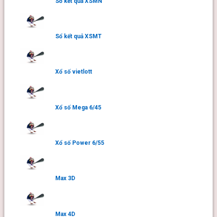
Sổ kết quả XSMN
Sổ kết quả XSMT
Xổ số vietlott
Xổ số Mega 6/45
Xổ số Power 6/55
Max 3D
Max 4D