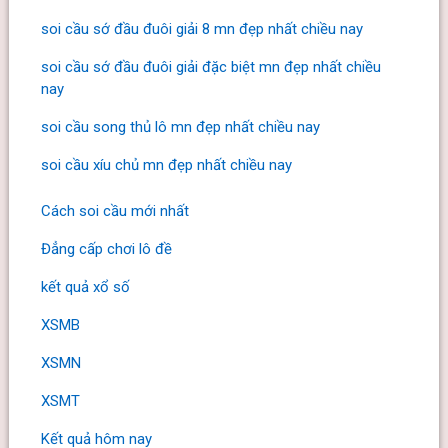
soi cầu sớ đầu đuôi giải 8 mn đẹp nhất chiều nay
soi cầu sớ đầu đuôi giải đặc biệt mn đẹp nhất chiều
nay
soi cầu song thủ lô mn đẹp nhất chiều nay
soi cầu xíu chủ mn đẹp nhất chiều nay
Cách soi cầu mới nhất
Đẳng cấp chơi lô đề
kết quả xổ số
XSMB
XSMN
XSMT
Kết quả hôm nay