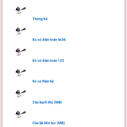
Thống kê
Xổ số điện toán 6x36
Xổ số điện toán 123
Xổ số thần tài
Cầu bạch thủ (MB)
Cầu lật liên tục (MB)