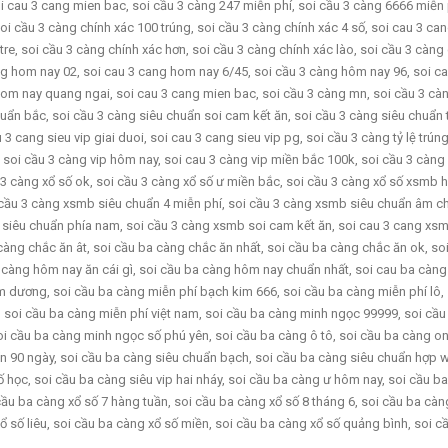
i cau 3 cang mien bac
,
soi cầu 3 càng 247 miễn phí
,
soi cầu 3 càng 6666 miễn 
oi cầu 3 càng chính xác 100 trúng
,
soi cầu 3 càng chính xác 4 số
,
soi cau 3 ca
tre
,
soi cầu 3 càng chính xác hơn
,
soi cầu 3 càng chính xác lào
,
soi cầu 3 càng
ng hom nay 02
,
soi cau 3 cang hom nay 6/45
,
soi cầu 3 càng hôm nay 96
,
soi ca
hom nay quang ngai
,
soi cau 3 cang mien bac
,
soi cầu 3 càng mn
,
soi cầu 3 cà
huẩn bắc
,
soi cầu 3 càng siêu chuẩn soi cam kết ăn
,
soi cầu 3 càng siêu chuẩn
 3 cang sieu vip giai duoi
,
soi cau 3 cang sieu vip pg
,
soi cầu 3 càng tỷ lệ trún
,
soi cầu 3 càng vip hôm nay
,
soi cau 3 càng vip miền bắc 100k
,
soi cầu 3 càng 
 3 càng xổ số ok
,
soi cầu 3 càng xổ số ư miền bắc
,
soi cầu 3 càng xổ số xsmb
cầu 3 càng xsmb siêu chuẩn 4 miễn phí
,
soi cầu 3 càng xsmb siêu chuẩn âm c
 siêu chuẩn phía nam
,
soi cầu 3 càng xsmb soi cam kết ăn
,
soi cau 3 cang xsm
càng chắc ăn ât
,
soi cầu ba càng chắc ăn nhất
,
soi cầu ba càng chắc ăn ok
,
so
 càng hôm nay ăn cái gì
,
soi cầu ba càng hôm nay chuẩn nhất
,
soi cau ba càn
âm dương
,
soi cầu ba càng miễn phí bạch kim 666
,
soi cầu ba càng miễn phí lô
,
,
soi cầu ba càng miễn phí việt nam
,
soi cầu ba càng minh ngọc 99999
,
soi cầu
oi cầu ba càng minh ngọc số phú yên
,
soi cầu ba càng ô tô
,
soi cầu ba càng on
n 90 ngày
,
soi cầu ba càng siêu chuẩn bạch
,
soi cầu ba càng siêu chuẩn hợp 
ố học
,
soi cầu ba càng siêu vip hai nháy
,
soi cầu ba càng ư hôm nay
,
soi cầu b
cầu ba càng xổ số 7 hàng tuần
,
soi cầu ba càng xổ số 8 tháng 6
,
soi cầu ba càn
ổ số liêu
,
soi cầu ba càng xổ số miền
,
soi cầu ba càng xổ số quảng bình
,
soi c