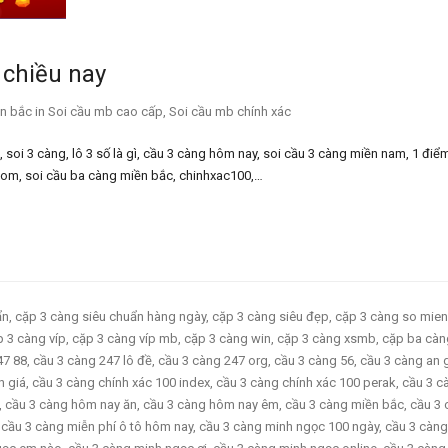
 chiều nay
ền bắc
in
Soi cầu mb cao cấp
,
Soi cầu mb chính xác
soi 3 càng, lô 3 số là gì, cầu 3 càng hôm nay, soi cầu 3 càng miền nam, 1 điểm
com, soi cầu ba càng miền bắc, chinhxac100,…
ẩn
,
cặp 3 càng siêu chuẩn hàng ngày
,
cặp 3 càng siêu đẹp
,
cặp 3 càng so mien
 3 càng víp
,
cặp 3 càng víp mb
,
cặp 3 càng win
,
cặp 3 càng xsmb
,
cặp ba càn
47 88
,
cầu 3 càng 247 lô đề
,
cầu 3 càng 247 org
,
cầu 3 càng 56
,
cầu 3 càng an 
h giá
,
cầu 3 càng chính xác 100 index
,
cầu 3 càng chính xác 100 perak
,
cầu 3 c
,
cầu 3 càng hôm nay ăn
,
cầu 3 càng hôm nay êm
,
cầu 3 càng miền bắc
,
cầu 3 
,
cầu 3 càng miễn phí ô tô hôm nay
,
cầu 3 càng minh ngọc 100 ngày
,
cầu 3 càng