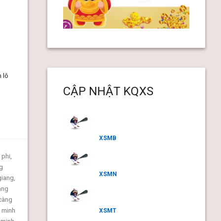
 lô
CẬP NHẬT KQXS
XSMB
 phi
,
g
XSMN
giang
,
àng
càng
 minh
XSMT