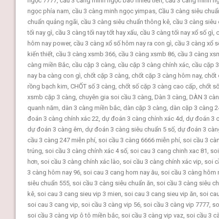
ngọc 7777
,
cầu 3 càng minh ngọc bao nhiêu tiền
,
cầu 3 càng minh n
ngọc phía nam
,
cầu 3 càng minh ngọc yimpas
,
Cầu 3 càng siêu chuẩ
chuẩn quảng ngãi
,
cầu 3 càng siêu chuẩn thông kê
,
cầu 3 càng siêu 
tối nay gì
,
cầu 3 càng tối nay tốt hay xấu
,
cầu 3 càng tối nay xổ số gì
,
hôm nay power
,
cầu 3 càng xổ số hôm nay ra con gì
,
cầu 3 càng xổ s
kiến thiết
,
cầu 3 càng xsmb 366
,
cầu 3 càng xsmb 86
,
cầu 3 càng xs
càng miền Bắc
,
cầu cặp 3 càng
,
cầu cặp 3 càng chính xác
,
cầu cặp 3
nay ba càng con gì
,
chốt cặp 3 càng
,
chốt cặp 3 càng hôm nay
,
chốt
rồng bạch kim
,
CHỐT số 3 càng
,
chốt số cặp 3 càng cao cấp
,
chốt s
xsmb cặp 3 càng
,
chuyên gia soi cầu 3 càng
,
Dàn 3 càng
,
DÀN 3 càn
quanh năm
,
dàn 3 càng miền bắc
,
dàn cặp 3 càng
,
dàn cặp 3 càng 2
đoán 3 càng chính xác 22
,
dự đoán 3 càng chính xác 4d
,
dự đoán 3 c
dự đoán 3 càng êm
,
dự đoán 3 càng siêu chuẩn 5 số
,
dự đoán 3 càng
cầu 3 càng 247 miễn phí
,
soi cầu 3 càng 6666 miễn phí
,
soi cầu 3 cà
trúng
,
soi cầu 3 càng chính xác 4 số
,
soi cau 3 cang chinh xac 81
,
soi
hơn
,
soi cầu 3 càng chính xác lào
,
soi cầu 3 càng chính xác vip
,
soi c
3 càng hôm nay 96
,
soi cau 3 cang hom nay ău
,
soi cầu 3 càng hôm
siêu chuẩn 555
,
soi cầu 3 càng siêu chuẩn ăn
,
soi cầu 3 càng siêu c
kê
,
soi cau 3 cang sieu vip 3 mien
,
soi cau 3 cang sieu vip ăn
,
soi cau
soi cau 3 cang vip
,
soi cầu 3 càng vip 56
,
soi cầu 3 càng vip 7777
,
so
soi cầu 3 càng vip ô tô miền bắc
,
soi cầu 3 càng vip vaz
,
soi cầu 3 c