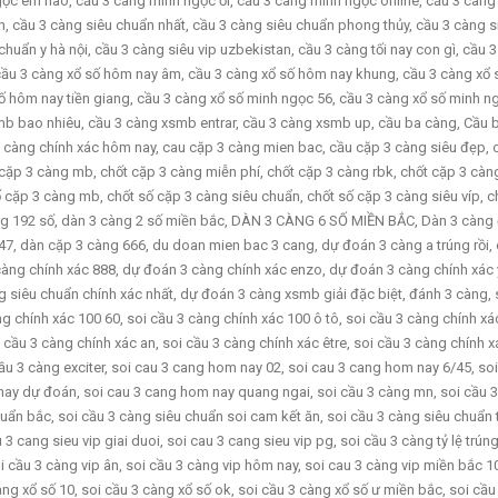
gọc em nào
,
cầu 3 càng minh ngọc ơi
,
cầu 3 càng minh ngọc online
,
cầu 3 càng
n
,
cầu 3 càng siêu chuẩn nhất
,
cầu 3 càng siêu chuẩn phong thủy
,
cầu 3 càng s
chuẩn y hà nội
,
cầu 3 càng siêu vip uzbekistan
,
cầu 3 càng tối nay con gì
,
cầu 3
cầu 3 càng xổ số hôm nay âm
,
cầu 3 càng xổ số hôm nay khung
,
cầu 3 càng xổ 
ố hôm nay tiền giang
,
cầu 3 càng xổ số minh ngọc 56
,
cầu 3 càng xổ số minh n
mb bao nhiêu
,
cầu 3 càng xsmb entrar
,
cầu 3 càng xsmb up
,
cầu ba càng
,
Cầu 
 càng chính xác hôm nay
,
cau cặp 3 càng mien bac
,
cầu cặp 3 càng siêu đẹp
,
 cặp 3 càng mb
,
chốt cặp 3 càng miễn phí
,
chốt cặp 3 càng rbk
,
chốt cặp 3 càn
ố cặp 3 càng mb
,
chốt số cặp 3 càng siêu chuẩn
,
chốt số cặp 3 càng siêu víp
,
c
g 192 số
,
dàn 3 càng 2 số miền bắc
,
DÀN 3 CÀNG 6 SỐ MIỀN BẮC
,
Dàn 3 càng
47
,
dàn cặp 3 càng 666
,
du doan mien bac 3 cang
,
dự đoán 3 càng a trúng rồi
,
àng chính xác 888
,
dự đoán 3 càng chính xác enzo
,
dự đoán 3 càng chính xác 
 siêu chuẩn chính xác nhất
,
dự đoán 3 càng xsmb giải đặc biệt
,
đánh 3 càng
,
ng chính xác 100 60
,
soi cầu 3 càng chính xác 100 ô tô
,
soi cầu 3 càng chính xá
 cầu 3 càng chính xác an
,
soi cầu 3 càng chính xác être
,
soi cầu 3 càng chính x
ầu 3 càng exciter
,
soi cau 3 cang hom nay 02
,
soi cau 3 cang hom nay 6/45
,
soi
 nay dự đoán
,
soi cau 3 cang hom nay quang ngai
,
soi cầu 3 càng mn
,
soi cầu 
huẩn bắc
,
soi cầu 3 càng siêu chuẩn soi cam kết ăn
,
soi cầu 3 càng siêu chuẩn
 3 cang sieu vip giai duoi
,
soi cau 3 cang sieu vip pg
,
soi cầu 3 càng tỷ lệ trún
i cầu 3 càng vip ân
,
soi cầu 3 càng vip hôm nay
,
soi cau 3 càng vip miền bắc 1
àng xổ số 10
,
soi cầu 3 càng xổ số ok
,
soi cầu 3 càng xổ số ư miền bắc
,
soi cầu