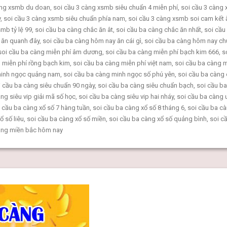
ang xsmb du doan
,
soi cầu 3 càng xsmb siêu chuẩn 4 miễn phí
,
soi cầu 3 càng
y
,
soi cầu 3 càng xsmb siêu chuẩn phía nam
,
soi cầu 3 càng xsmb soi cam kết 
mb tỷ lệ 99
,
soi cầu ba càng chắc ăn ât
,
soi cầu ba càng chắc ăn nhất
,
soi cầu
 ăn quanh đây
,
soi cầu ba càng hôm nay ăn cái gì
,
soi cầu ba càng hôm nay c
soi cầu ba càng miễn phí âm dương
,
soi cầu ba càng miễn phí bạch kim 666
,
s
 miễn phí rồng bạch kim
,
soi cầu ba càng miễn phí việt nam
,
soi cầu ba càng 
minh ngọc quảng nam
,
soi cầu ba càng minh ngọc số phú yên
,
soi cầu ba càng 
i cầu ba càng siêu chuẩn 90 ngày
,
soi cầu ba càng siêu chuẩn bạch
,
soi cầu b
ng siêu vip giải mã số học
,
soi cầu ba càng siêu vip hai nháy
,
soi cầu ba càng 
 cầu ba càng xổ số 7 hàng tuần
,
soi cầu ba càng xổ số 8 tháng 6
,
soi cầu ba cà
ổ số liêu
,
soi cầu ba càng xổ số miền
,
soi cầu ba càng xổ số quảng bình
,
soi c
càng miền bắc hôm nay