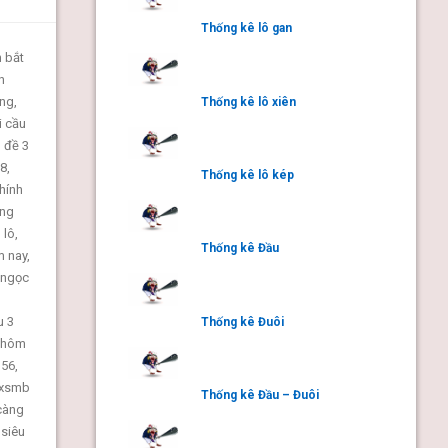
Thống kê lô gan
 bắt
h
àng
,
Thống kê lô xiên
i cầu
h đề 3
88
,
Thống kê lô kép
hính
ăng
 lô
,
Thống kê Đầu
m nay
,
 ngọc
n
u 3
Thống kê Đuôi
ố hôm
 56
,
 xsmb
Thống kê Đầu – Đuôi
càng
 siêu