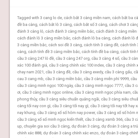
Tagged with
3 cang lo de
,
cách bắt 3 càng miền nam
,
cách bắt ba c
đề ba càng
,
cách bắt lô 3 càng
,
cách bắt số 3 càng
,
cách chơi 3 càn
đánh 3 càng lô
,
cách đánh 3 càng miền bắc
,
cách đánh 3 càng miền
cách đánh lô 3 càng miền bắc
,
cách đánh lô ba càng
,
cách đánh lô 
3 càng miền bắc
,
cách soi đề 3 càng
,
cách tính 3 càng đề
,
cách tính
càng
,
cách tính đề 3 càng miền bắc
,
cách tính đề ba càng
,
cách tính
cầu 3 càng 247 lô đề
,
cầu 3 càng 247 org
,
cầu 3 càng 4 số
,
cầu 3 cà
xác 100 đánh giá
,
cầu 3 càng chính xác 100 index
,
cầu 3 càng chính 
chay nam 2021
,
cầu 3 càng đề
,
cầu 3 càng exedy
,
cầu 3 càng gấu
,
cầ
cau 3 cang mb
,
cầu 3 càng miền bắc
,
cầu 3 càng miễn phí 9999
,
cầu 
cầu 3 càng minh ngọc 100 ngày
,
cầu 3 càng minh ngọc 7777
,
cầu 3 c
ơi
,
cầu 3 càng minh ngọc online
,
cầu 3 càng minh ngọc phía nam
,
cầ
phong thủy
,
cầu 3 càng siêu chuẩn quảng ngãi
,
cầu 3 càng siêu chu
càng tối nay con gì
,
cầu 3 càng tối nay gì
,
cầu 3 càng tối nay tốt hay 
nay khung
,
cầu 3 càng xổ số hôm nay power
,
cầu 3 càng xổ số hôm n
cầu 3 càng xổ số minh ngọc kiến thiết
,
cầu 3 càng xsmb 366
,
cầu 3 
up
,
chuyên gia soi cầu 3 càng
,
dự đoán 3 càng
,
dự đoán 3 càng a trú
chính xác 888
,
dự đoán 3 càng chính xác enzo
,
dự đoán 3 càng chính