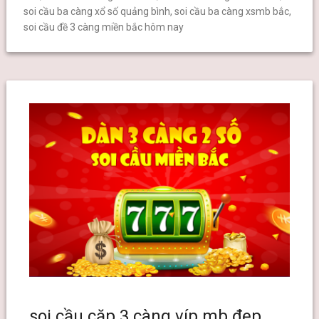
soi cầu ba càng xổ số quảng bình
,
soi cầu ba càng xsmb bắc
,
soi cầu đề 3 càng miền bắc hôm nay
soi cầu cặp 3 càng víp mb đẹp