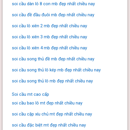
soi cầu dàn lô 8 con mb đẹp nhất chiều nay
soi cầu đề đầu đuôi mb đẹp nhất chiều nay
soi cầu lô xiên 2 mb đẹp nhất chiều nay
soi cầu lô xiên 3 mb đẹp nhất chiều nay
soi cầu lô xiên 4 mb đẹp nhất chiều nay
soi cầu song thủ đề mb đẹp nhất chiều nay
soi cầu song thủ lô kép mb đẹp nhất chiều nay
soi cầu song thủ lô mb đẹp nhất chiều nay
Soi cầu mt cao cấp
soi cầu bao lô mt đẹp nhất chiều nay
soi cầu cặp xíu chủ mt đẹp nhất chiều nay
soi cầu đặc biệt mt đẹp nhất chiều nay