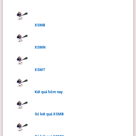
XSMB
XSMN
XSMT
Kết quả hôm nay
Sổ kết quả XSMB