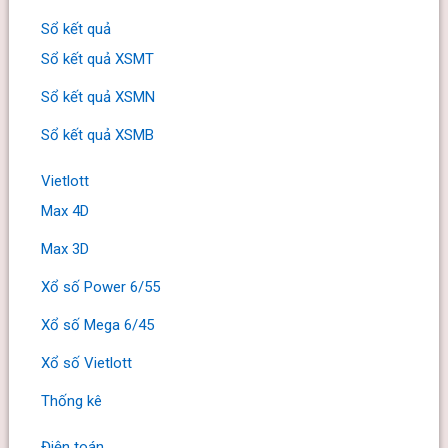
Sổ kết quả
Sổ kết quả XSMT
Sổ kết quả XSMN
Sổ kết quả XSMB
Vietlott
Max 4D
Max 3D
Xổ số Power 6/55
Xổ số Mega 6/45
Xổ số Vietlott
Thống kê
Điện toán