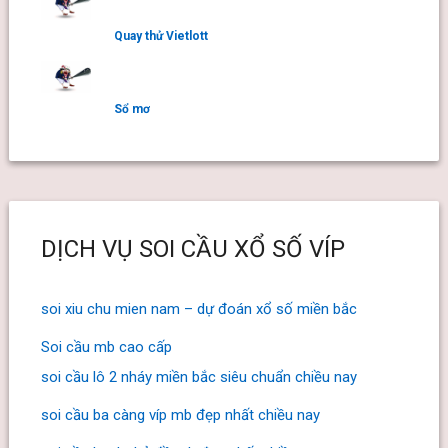
Quay thử Vietlott
Sổ mơ
DỊCH VỤ SOI CẦU XỔ SỐ VÍP
soi xiu chu mien nam – dự đoán xổ số miền bắc
Soi cầu mb cao cấp
soi cầu lô 2 nháy miền bắc siêu chuẩn chiều nay
soi cầu ba càng víp mb đẹp nhất chiều nay