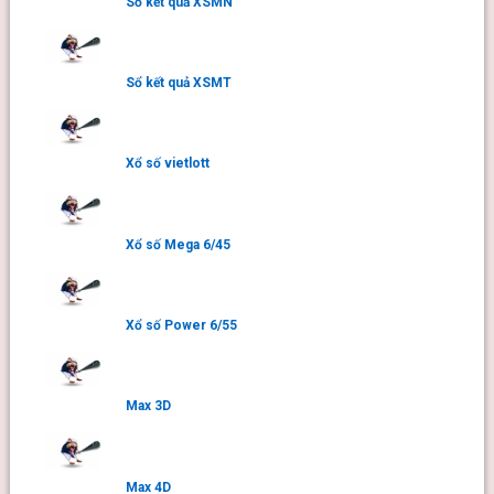
Sổ kết quả XSMN
Sổ kết quả XSMT
Xổ số vietlott
Xổ số Mega 6/45
Xổ số Power 6/55
Max 3D
Max 4D