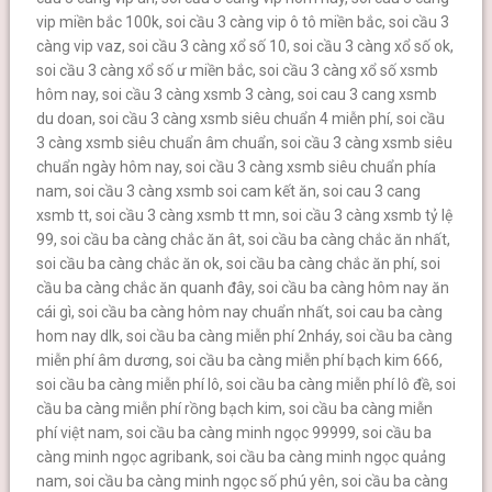
vip miền bắc 100k
,
soi cầu 3 càng vip ô tô miền bắc
,
soi cầu 3
càng vip vaz
,
soi cầu 3 càng xổ số 10
,
soi cầu 3 càng xổ số ok
,
soi cầu 3 càng xổ số ư miền bắc
,
soi cầu 3 càng xổ số xsmb
hôm nay
,
soi cầu 3 càng xsmb 3 càng
,
soi cau 3 cang xsmb
du doan
,
soi cầu 3 càng xsmb siêu chuẩn 4 miễn phí
,
soi cầu
3 càng xsmb siêu chuẩn âm chuẩn
,
soi cầu 3 càng xsmb siêu
chuẩn ngày hôm nay
,
soi cầu 3 càng xsmb siêu chuẩn phía
nam
,
soi cầu 3 càng xsmb soi cam kết ăn
,
soi cau 3 cang
xsmb tt
,
soi cầu 3 càng xsmb tt mn
,
soi cầu 3 càng xsmb tỷ lệ
99
,
soi cầu ba càng chắc ăn ât
,
soi cầu ba càng chắc ăn nhất
,
soi cầu ba càng chắc ăn ok
,
soi cầu ba càng chắc ăn phí
,
soi
cầu ba càng chắc ăn quanh đây
,
soi cầu ba càng hôm nay ăn
cái gì
,
soi cầu ba càng hôm nay chuẩn nhất
,
soi cau ba càng
hom nay dlk
,
soi cầu ba càng miễn phí 2nháy
,
soi cầu ba càng
miễn phí âm dương
,
soi cầu ba càng miễn phí bạch kim 666
,
soi cầu ba càng miễn phí lô
,
soi cầu ba càng miễn phí lô đề
,
soi
cầu ba càng miễn phí rồng bạch kim
,
soi cầu ba càng miễn
phí việt nam
,
soi cầu ba càng minh ngọc 99999
,
soi cầu ba
càng minh ngọc agribank
,
soi cầu ba càng minh ngọc quảng
nam
,
soi cầu ba càng minh ngọc số phú yên
,
soi cầu ba càng