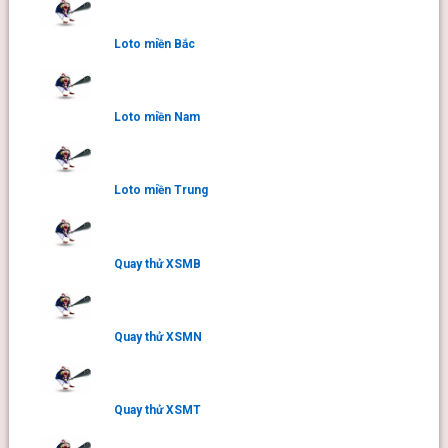
Loto miền Bắc
Loto miền Nam
Loto miền Trung
Quay thử XSMB
Quay thử XSMN
Quay thử XSMT