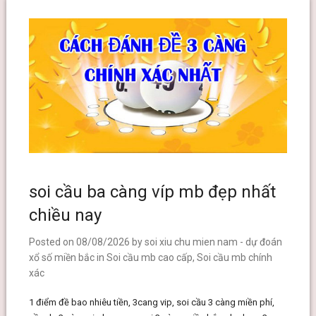
soi cầu ba càng víp mb đẹp nhất
chiều nay
Posted on
08/08/2026
by
soi xiu chu mien nam - dự đoán
xổ số miền bắc
in
Soi cầu mb cao cấp
,
Soi cầu mb chính
xác
1 điểm đề bao nhiêu tiền, 3cang vip, soi cầu 3 càng miền phí,