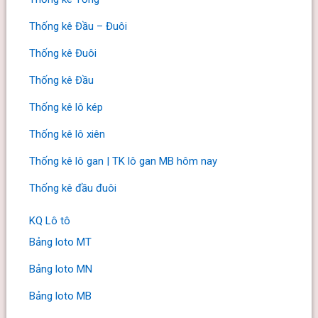
Thống kê Đầu – Đuôi
Thống kê Đuôi
Thống kê Đầu
Thống kê lô kép
Thống kê lô xiên
Thống kê lô gan | TK lô gan MB hôm nay
Thống kê đầu đuôi
KQ Lô tô
Bảng loto MT
Bảng loto MN
Bảng loto MB