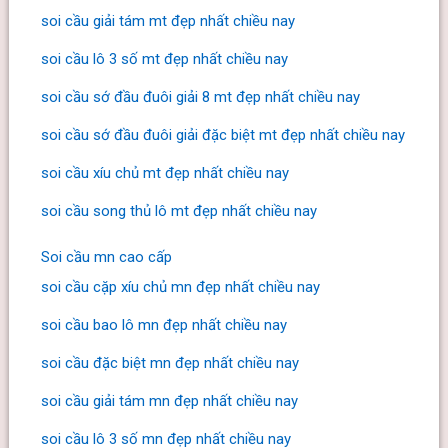
soi cầu giải tám mt đẹp nhất chiều nay
soi cầu lô 3 số mt đẹp nhất chiều nay
soi cầu sớ đầu đuôi giải 8 mt đẹp nhất chiều nay
soi cầu sớ đầu đuôi giải đặc biệt mt đẹp nhất chiều nay
soi cầu xíu chủ mt đẹp nhất chiều nay
soi cầu song thủ lô mt đẹp nhất chiều nay
Soi cầu mn cao cấp
soi cầu cặp xíu chủ mn đẹp nhất chiều nay
soi cầu bao lô mn đẹp nhất chiều nay
soi cầu đặc biệt mn đẹp nhất chiều nay
soi cầu giải tám mn đẹp nhất chiều nay
soi cầu lô 3 số mn đẹp nhất chiều nay