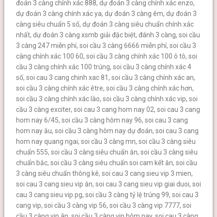
đoán 3 càng chính xác 888
,
dự đoán 3 càng chính xác enzo
,
dự đoán 3 càng chính xác ya
,
dự đoán 3 càng êm
,
dự đoán 3
càng siêu chuẩn 5 số
,
dự đoán 3 càng siêu chuẩn chính xác
nhất
,
dự đoán 3 càng xsmb giải đặc biệt
,
đánh 3 càng
,
soi cầu
3 càng 247 miễn phí
,
soi cầu 3 càng 6666 miễn phí
,
soi cầu 3
càng chính xác 100 60
,
soi cầu 3 càng chính xác 100 ô tô
,
soi
cầu 3 càng chính xác 100 trúng
,
soi cầu 3 càng chính xác 4
số
,
soi cau 3 cang chinh xac 81
,
soi cầu 3 càng chính xác an
,
soi cầu 3 càng chính xác être
,
soi cầu 3 càng chính xác hơn
,
soi cầu 3 càng chính xác lào
,
soi cầu 3 càng chính xác vip
,
soi
cầu 3 càng exciter
,
soi cau 3 cang hom nay 02
,
soi cau 3 cang
hom nay 6/45
,
soi cầu 3 càng hôm nay 96
,
soi cau 3 cang
hom nay ău
,
soi cầu 3 càng hôm nay dự đoán
,
soi cau 3 cang
hom nay quang ngai
,
soi cầu 3 càng mn
,
soi cầu 3 càng siêu
chuẩn 555
,
soi cầu 3 càng siêu chuẩn ăn
,
soi cầu 3 càng siêu
chuẩn bắc
,
soi cầu 3 càng siêu chuẩn soi cam kết ăn
,
soi cầu
3 càng siêu chuẩn thông kê
,
soi cau 3 cang sieu vip 3 mien
,
soi cau 3 cang sieu vip ăn
,
soi cau 3 cang sieu vip giai duoi
,
soi
cau 3 cang sieu vip pg
,
soi cầu 3 càng tỷ lệ trúng 99
,
soi cau 3
cang vip
,
soi cầu 3 càng vip 56
,
soi cầu 3 càng vip 7777
,
soi
cầu 3 càng vip ân
,
soi cầu 3 càng vip hôm nay
,
soi cau 3 càng