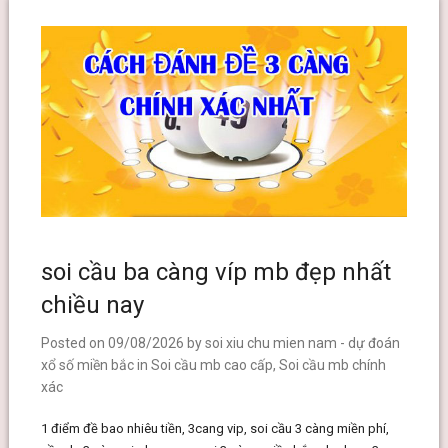
soi cầu ba càng víp mb đẹp nhất
chiều nay
Posted on
09/08/2026
by
soi xiu chu mien nam - dự đoán
xổ số miền bắc
in
Soi cầu mb cao cấp
,
Soi cầu mb chính
xác
1 điểm đề bao nhiêu tiền, 3cang vip, soi cầu 3 càng miền phí,