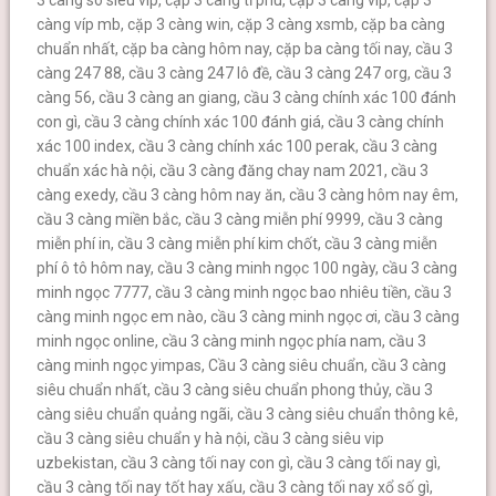
càng víp mb
,
cặp 3 càng win
,
cặp 3 càng xsmb
,
cặp ba càng
chuẩn nhất
,
cặp ba càng hôm nay
,
cặp ba càng tối nay
,
cầu 3
càng 247 88
,
cầu 3 càng 247 lô đề
,
cầu 3 càng 247 org
,
cầu 3
càng 56
,
cầu 3 càng an giang
,
cầu 3 càng chính xác 100 đánh
con gì
,
cầu 3 càng chính xác 100 đánh giá
,
cầu 3 càng chính
xác 100 index
,
cầu 3 càng chính xác 100 perak
,
cầu 3 càng
chuẩn xác hà nội
,
cầu 3 càng đăng chay nam 2021
,
cầu 3
càng exedy
,
cầu 3 càng hôm nay ăn
,
cầu 3 càng hôm nay êm
,
cầu 3 càng miền bắc
,
cầu 3 càng miễn phí 9999
,
cầu 3 càng
miễn phí in
,
cầu 3 càng miễn phí kim chốt
,
cầu 3 càng miễn
phí ô tô hôm nay
,
cầu 3 càng minh ngọc 100 ngày
,
cầu 3 càng
minh ngọc 7777
,
cầu 3 càng minh ngọc bao nhiêu tiền
,
cầu 3
càng minh ngọc em nào
,
cầu 3 càng minh ngọc ơi
,
cầu 3 càng
minh ngọc online
,
cầu 3 càng minh ngọc phía nam
,
cầu 3
càng minh ngọc yimpas
,
Cầu 3 càng siêu chuẩn
,
cầu 3 càng
siêu chuẩn nhất
,
cầu 3 càng siêu chuẩn phong thủy
,
cầu 3
càng siêu chuẩn quảng ngãi
,
cầu 3 càng siêu chuẩn thông kê
,
cầu 3 càng siêu chuẩn y hà nội
,
cầu 3 càng siêu vip
uzbekistan
,
cầu 3 càng tối nay con gì
,
cầu 3 càng tối nay gì
,
cầu 3 càng tối nay tốt hay xấu
,
cầu 3 càng tối nay xổ số gì
,