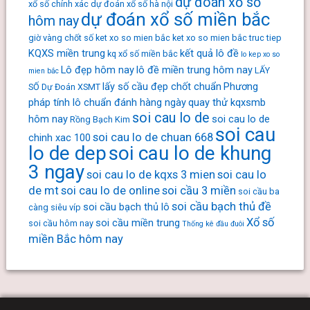
dự đoán xổ số
xổ số chính xác
dự đoán xổ số hà nội
dự đoán xổ số miền bắc
hôm nay
giờ vàng chốt số
ket xo so mien bắc
ket xo so mien bắc truc tiep
KQXS miền trung
kết quả lô đề
kq xổ số miền bắc
lo kep xo so
Lô đẹp hôm nay
lô đề miền trung hôm nay
LẤY
mien bắc
lấy số cầu đẹp chốt chuẩn
Phương
SỐ Dự Đoán XSMT
pháp tính lô chuẩn đánh hàng ngày
quay thử kqxsmb
soi cau lo de
hôm nay
soi cau lo de
Rồng Bạch Kim
soi cau
soi cau lo de chuan 668
chinh xac 100
lo de dep
soi cau lo de khung
3 ngay
soi cau lo de kqxs 3 mien
soi cau lo
de mt
soi cau lo de online
soi cầu 3 miền
soi cầu ba
soi cầu bạch thủ đề
soi cầu bạch thủ lô
càng siêu víp
Xổ số
soi cầu miền trung
soi cầu hôm nay
Thống kê đầu đuôi
miền Bắc hôm nay