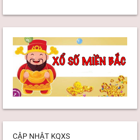
CẬP NHẬT KQXS