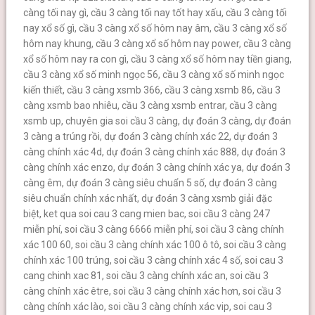
càng tối nay gì
,
cầu 3 càng tối nay tốt hay xấu
,
cầu 3 càng tối
nay xổ số gì
,
cầu 3 càng xổ số hôm nay âm
,
cầu 3 càng xổ số
hôm nay khung
,
cầu 3 càng xổ số hôm nay power
,
cầu 3 càng
xổ số hôm nay ra con gì
,
cầu 3 càng xổ số hôm nay tiền giang
,
cầu 3 càng xổ số minh ngọc 56
,
cầu 3 càng xổ số minh ngọc
kiến thiết
,
cầu 3 càng xsmb 366
,
cầu 3 càng xsmb 86
,
cầu 3
càng xsmb bao nhiêu
,
cầu 3 càng xsmb entrar
,
cầu 3 càng
xsmb up
,
chuyên gia soi cầu 3 càng
,
dự đoán 3 càng
,
dự đoán
3 càng a trúng rồi
,
dự đoán 3 càng chính xác 22
,
dự đoán 3
càng chính xác 4d
,
dự đoán 3 càng chính xác 888
,
dự đoán 3
càng chính xác enzo
,
dự đoán 3 càng chính xác ya
,
dự đoán 3
càng êm
,
dự đoán 3 càng siêu chuẩn 5 số
,
dự đoán 3 càng
siêu chuẩn chính xác nhất
,
dự đoán 3 càng xsmb giải đặc
biệt
,
ket qua soi cau 3 cang mien bac
,
soi cầu 3 càng 247
miễn phí
,
soi cầu 3 càng 6666 miễn phí
,
soi cầu 3 càng chính
xác 100 60
,
soi cầu 3 càng chính xác 100 ô tô
,
soi cầu 3 càng
chính xác 100 trúng
,
soi cầu 3 càng chính xác 4 số
,
soi cau 3
cang chinh xac 81
,
soi cầu 3 càng chính xác an
,
soi cầu 3
càng chính xác être
,
soi cầu 3 càng chính xác hơn
,
soi cầu 3
càng chính xác lào
,
soi cầu 3 càng chính xác vip
,
soi cau 3