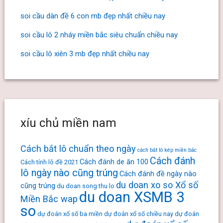
soi cầu dàn đề 6 con mb đẹp nhất chiều nay
soi cầu lô 2 nháy miền bắc siêu chuẩn chiều nay
soi cầu lô xiên 3 mb đẹp nhất chiều nay
xíu chủ miền nam
Cách bắt lô chuẩn theo ngày
cách bắt lô kép miền bắc
Cách đánh
Cách đánh de ăn 100
Cách tính lô đề 2021
lô ngày nào cũng trúng
Cách đánh đề ngày nào
du doan xo so Xổ số
cũng trúng
du doan song thu lo
du doan XSMB 3
Miền Bắc wap
so
dự đoán xổ số ba miền
dự đoán xổ số chiều nay
dự đoán