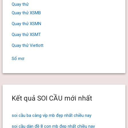
Quay thử
Quay thử XSMB
Quay thử XSMN
Quay thử XSMT
Quay thử Vietlott
Sổ mơ
Kết quả SOI CẦU mới nhất
soi cầu ba càng víp mb đẹp nhất chiều nay
soi cầu dàn đề 8 con mb đẹp nhất chiều nay