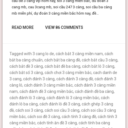
cầu de 3 càng vip hom nay, soi 3 càng miền bắc, du doan 3
cang mb, cau 3cang mb, soi cầu 247 3 càng, soi cầu ba càng
mb miễn phí, dự đoán 3 càng miền bắc hôm nay, đề…
READ MORE
VIEW 86 COMMENTS
Tagged with
3 cang lo de
,
cách bắt 3 càng miền nam
,
cách
bắt ba càng chuẩn
,
cách bắt ba càng đề
,
cách bắt cầu 3 càng
,
cách bắt đề 3 càng
,
cách bắt đề ba càng
,
cách bắt lô 3 càng
,
cách bắt số 3 càng
,
cách chơi 3 càng miền bắc
,
cach danh de
3 cang
,
cách đánh 3 càng
,
cách đánh 3 càng đề
,
cách đánh 3
càng lô
,
cách đánh 3 càng miền bắc
,
cách đánh 3 càng miền
nam
,
cách đánh đề 3 càng miền bắc
,
cách đánh đề ba càng
,
cách đánh lô 3 càng
,
cách đánh lô 3 càng miền bắc
,
cách
đánh lô ba càng
,
cách đánh lô đề 3 càng
,
cách ghép 3 càng
đề
,
cách soi 3 càng
,
cách soi cầu 3 càng
,
cách soi cầu 3 càng
miền bắc
,
cách soi đề 3 càng
,
cách tính 3 càng đề
,
cách tính 3
càng miền bắc
,
cách tính ăn đề 3 càng
,
cách tính ba càng