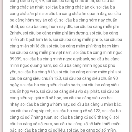
càng xsmb tỷ lệ 99
,
soi cầu ba càng chắc ăn ât
,
soi cầu ba
càng chắc ăn nhất
,
soi cầu ba càng chắc ăn ok
,
soi cầu ba
càng chắc ăn phí
,
soi cầu ba càng chắc ăn quanh đây
,
soi cầu
ba càng hôm nay ăn cái gì
,
soi cầu ba càng hôm nay chuẩn
nhất
,
soi cau ba càng hom nay dlk
,
soi cầu ba càng miễn phí
2nháy
,
soi cầu ba càng miễn phí âm dương
,
soi cầu ba càng
miễn phí bạch kim 666
,
soi cầu ba càng miễn phí lô
,
soi cầu ba
càng miễn phí lô đề
,
soi cầu ba càng miễn phí rồng bạch kim
,
soi cầu ba càng miễn phí việt nam
,
soi cầu ba càng minh ngọc
99999
,
soi cầu ba càng minh ngọc agribank
,
soi cầu ba càng
minh ngọc quảng nam
,
soi cầu ba càng minh ngọc số phú
yên
,
soi cầu ba càng ô tô
,
soi cầu ba càng online miễn phí
,
soi
cầu ba càng siêu chuẩn 123
,
soi cầu ba càng siêu chuẩn 90
ngày
,
soi cầu ba càng siêu chuẩn bạch
,
soi cầu ba càng siêu
chuẩn hợp web
,
soi cầu ba càng siêu vip đại phát
,
soi cầu ba
càng siêu vip giải mã số học
,
soi cầu ba càng siêu vip hai
nháy
,
soi cầu ba càng ư hôm nay
,
soi cầu ba càng ư miền bắc
,
soi cầu ba càng víp mb
,
soi cầu ba càng xổ số 123
,
soi cầu ba
càng xổ số 7 hàng tuần
,
soi cầu ba càng xổ số 8 tháng 6
,
soi
cầu ba càng xổ số euro
,
soi cầu ba càng xổ số kiến thiết miền
bắc
,
soi cầu ba càng xổ số liêu
,
soi cầu ba càng xổ số miền
,