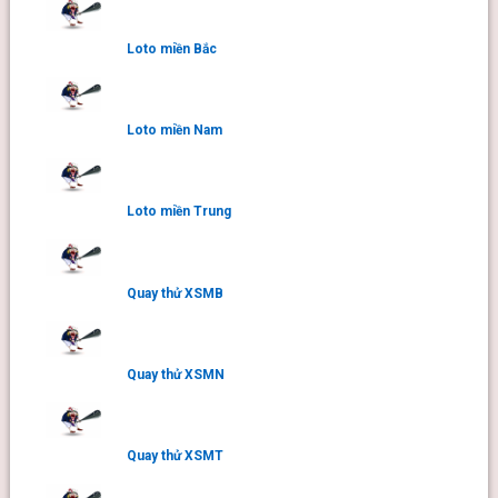
Loto miền Bắc
Loto miền Nam
Loto miền Trung
Quay thử XSMB
Quay thử XSMN
Quay thử XSMT