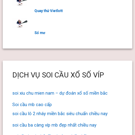
Quay thử Vietlott
Sổ mơ
DỊCH VỤ SOI CẦU XỔ SỐ VÍP
soi xiu chu mien nam – dự đoán xổ số miền bắc
Soi cầu mb cao cấp
soi cầu lô 2 nháy miền bắc siêu chuẩn chiều nay
soi cầu ba càng víp mb đẹp nhất chiều nay