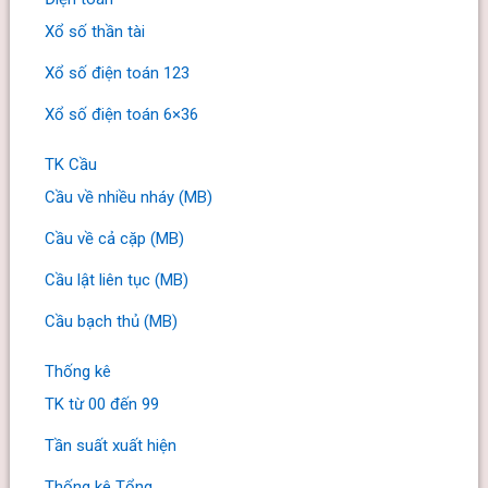
Xổ số thần tài
Xổ số điện toán 123
Xổ số điện toán 6×36
TK Cầu
Cầu về nhiều nháy (MB)
Cầu về cả cặp (MB)
Cầu lật liên tục (MB)
Cầu bạch thủ (MB)
Thống kê
TK từ 00 đến 99
Tần suất xuất hiện
Thống kê Tổng