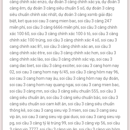
càng chính xác enzo
,
dự đoán 3 càng chính xác ya
,
dự đoán 3
càng êm
,
dự đoán 3 càng siêu chuẩn 5 số
,
dự đoán 3 càng
siêu chuẩn chính xác nhất
,
dự đoán 3 càng xsmb giải đặc
biệt
,
ket qua soi cau 3 cang mien bac
,
soi cầu 3 càng 247
miễn phí
,
soi cầu 3 càng 6666 miễn phí
,
soi cầu 3 càng chính
xác 100 60
,
soi cầu 3 càng chính xác 100 ô tô
,
soi cầu 3 càng
chính xác 100 trúng
,
soi cầu 3 càng chính xác 4 số
,
soi cau 3
cang chinh xac 81
,
soi cầu 3 càng chính xác an
,
soi cầu 3
càng chính xác être
,
soi cầu 3 càng chính xác hơn
,
soi cầu 3
càng chính xác lào
,
soi cầu 3 càng chính xác vip
,
soi cau 3
cang dac biet
,
soi cầu 3 càng exciter
,
soi cau 3 cang hom nay
02
,
soi cau 3 cang hom nay 6/45
,
soi cầu 3 càng hôm nay 96
,
soi cau 3 cang hom nay ău
,
soi cầu 3 càng hôm nay dự đoán
,
soi cau 3 cang hom nay quang ngai
,
soi cau 3 cang mien bac
,
soi cầu 3 càng mn
,
soi cầu 3 càng siêu chuẩn 555
,
soi cầu 3
càng siêu chuẩn ăn
,
soi cầu 3 càng siêu chuẩn bắc
,
soi cầu 3
càng siêu chuẩn soi cam kết ăn
,
soi cầu 3 càng siêu chuẩn
thông kê
,
soi cau 3 cang sieu vip 3 mien
,
soi cau 3 cang sieu
vip ăn
,
soi cau 3 cang sieu vip giai duoi
,
soi cau 3 cang sieu vip
pg
,
soi cầu 3 càng tỷ lệ trúng 99
,
soi cầu 3 càng vip 56
,
soi cầu
3 càng vip 7777
,
soi cầu 3 càng vip ân
,
soi cầu 3 càng vip hôm