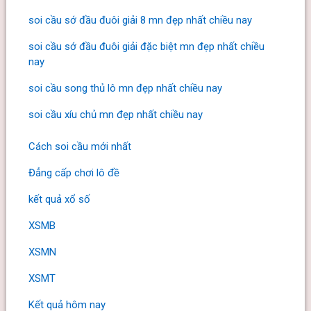
soi cầu sớ đầu đuôi giải 8 mn đẹp nhất chiều nay
soi cầu sớ đầu đuôi giải đặc biệt mn đẹp nhất chiều
nay
soi cầu song thủ lô mn đẹp nhất chiều nay
soi cầu xíu chủ mn đẹp nhất chiều nay
Cách soi cầu mới nhất
Đẳng cấp chơi lô đề
kết quả xổ số
XSMB
XSMN
XSMT
Kết quả hôm nay