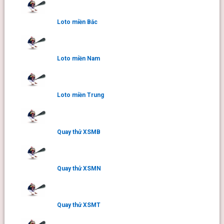
Loto miền Bắc
Loto miền Nam
Loto miền Trung
Quay thử XSMB
Quay thử XSMN
Quay thử XSMT