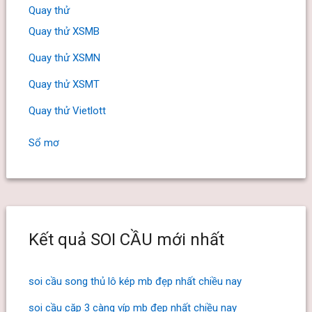
Quay thử
Quay thử XSMB
Quay thử XSMN
Quay thử XSMT
Quay thử Vietlott
Sổ mơ
Kết quả SOI CẦU mới nhất
soi cầu song thủ lô kép mb đẹp nhất chiều nay
soi cầu cặp 3 càng víp mb đẹp nhất chiều nay