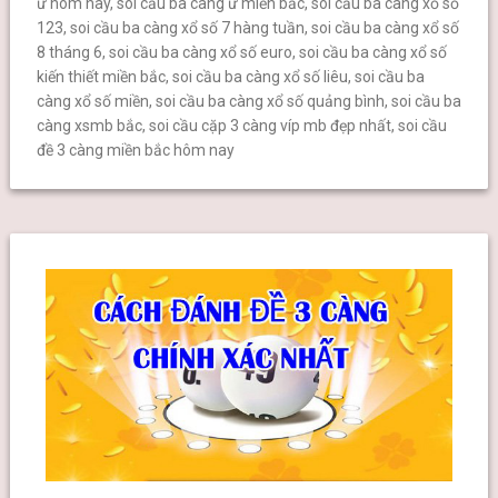
ư hôm nay
,
soi cầu ba càng ư miền bắc
,
soi cầu ba càng xổ số
123
,
soi cầu ba càng xổ số 7 hàng tuần
,
soi cầu ba càng xổ số
8 tháng 6
,
soi cầu ba càng xổ số euro
,
soi cầu ba càng xổ số
kiến thiết miền bắc
,
soi cầu ba càng xổ số liêu
,
soi cầu ba
càng xổ số miền
,
soi cầu ba càng xổ số quảng bình
,
soi cầu ba
càng xsmb bắc
,
soi cầu cặp 3 càng víp mb đẹp nhất
,
soi cầu
đề 3 càng miền bắc hôm nay