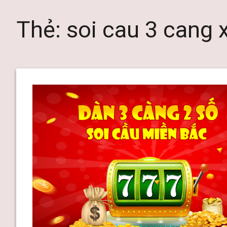
Thẻ:
soi cau 3 cang 