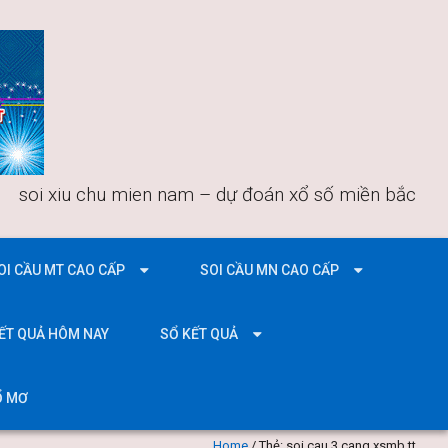
soi xiu chu mien nam – dự đoán xổ số miền bắc
OI CẦU MT CAO CẤP
SOI CẦU MN CAO CẤP
ẾT QUẢ HÔM NAY
SỔ KẾT QUẢ
Ổ MƠ
Home
/
Thẻ:
soi cau 3 cang xsmb tt