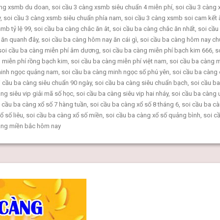
ang xsmb du doan
,
soi cầu 3 càng xsmb siêu chuẩn 4 miễn phí
,
soi cầu 3 càng
y
,
soi cầu 3 càng xsmb siêu chuẩn phía nam
,
soi cầu 3 càng xsmb soi cam kết 
mb tỷ lệ 99
,
soi cầu ba càng chắc ăn ât
,
soi cầu ba càng chắc ăn nhất
,
soi cầu
 ăn quanh đây
,
soi cầu ba càng hôm nay ăn cái gì
,
soi cầu ba càng hôm nay c
soi cầu ba càng miễn phí âm dương
,
soi cầu ba càng miễn phí bạch kim 666
,
s
 miễn phí rồng bạch kim
,
soi cầu ba càng miễn phí việt nam
,
soi cầu ba càng 
minh ngọc quảng nam
,
soi cầu ba càng minh ngọc số phú yên
,
soi cầu ba càng 
i cầu ba càng siêu chuẩn 90 ngày
,
soi cầu ba càng siêu chuẩn bạch
,
soi cầu b
ng siêu vip giải mã số học
,
soi cầu ba càng siêu vip hai nháy
,
soi cầu ba càng 
 cầu ba càng xổ số 7 hàng tuần
,
soi cầu ba càng xổ số 8 tháng 6
,
soi cầu ba cà
ổ số liêu
,
soi cầu ba càng xổ số miền
,
soi cầu ba càng xổ số quảng bình
,
soi c
càng miền bắc hôm nay