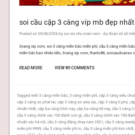
soi cầu cặp 3 càng víp mb đẹp nhất
Posted on
05/06/2026
by
soi xiu chu mien nam - dự đoán xổ số mi
3cang vip com, soi 3 càng miền bắc miễn phí, cầu 3 càng miền bắc, 
miền bắc bao nhiêu tiền, 3cang vip com, thanlo86, soicaudoanso 
READ MORE
VIEW 89 COMMENTS
Tagged with
3 càng miền bắc
,
3 càng miễn phí
,
cặp 3 càng siêu chu
cặp 3 càng so phat tai
,
cặp 3 càng so sieu vip
,
cặp 3 càng tỉ phú
,
cặp
chuẩn nhất
,
cặp ba càng hôm nay
,
cặp ba càng tối nay
,
cầu 3 càng 2
cầu 3 càng chính xác 100 đánh con gì
,
cầu 3 càng chính xác 100 đán
chuẩn xác hà nội
,
cầu 3 càng đăng chay nam 2021
,
cầu 3 càng exedy
miễn phí 9999
,
cầu 3 càng miễn phí in
,
cầu 3 càng miễn phí kim chốt