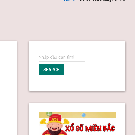
SEARCH