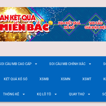
SOI CẦU MB CAO CẤP
SOI CẦU MB CHÍNH XÁC
S
KẾT QUẢ XỔ SỐ
XSMB
XSMN
XSMT
K
THỐNG KÊ
KQ LÔ TÔ
QUAY THỬ
S