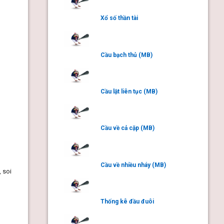
Xổ số thần tài
Cầu bạch thủ (MB)
Cầu lật liên tục (MB)
Cầu về cả cặp (MB)
Cầu về nhiều nháy (MB)
 soi
Thống kê đầu đuôi