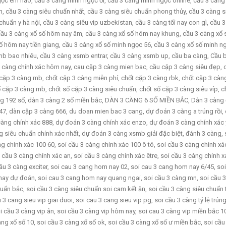
gọc em nào
,
cầu 3 càng minh ngọc ơi
,
cầu 3 càng minh ngọc online
,
cầu 3 càng
n
,
cầu 3 càng siêu chuẩn nhất
,
cầu 3 càng siêu chuẩn phong thủy
,
cầu 3 càng s
chuẩn y hà nội
,
cầu 3 càng siêu vip uzbekistan
,
cầu 3 càng tối nay con gì
,
cầu 3
cầu 3 càng xổ số hôm nay âm
,
cầu 3 càng xổ số hôm nay khung
,
cầu 3 càng xổ 
ố hôm nay tiền giang
,
cầu 3 càng xổ số minh ngọc 56
,
cầu 3 càng xổ số minh n
mb bao nhiêu
,
cầu 3 càng xsmb entrar
,
cầu 3 càng xsmb up
,
cầu ba càng
,
Cầu 
 càng chính xác hôm nay
,
cau cặp 3 càng mien bac
,
cầu cặp 3 càng siêu đẹp
,
 cặp 3 càng mb
,
chốt cặp 3 càng miễn phí
,
chốt cặp 3 càng rbk
,
chốt cặp 3 càn
ố cặp 3 càng mb
,
chốt số cặp 3 càng siêu chuẩn
,
chốt số cặp 3 càng siêu víp
,
c
g 192 số
,
dàn 3 càng 2 số miền bắc
,
DÀN 3 CÀNG 6 SỐ MIỀN BẮC
,
Dàn 3 càng
47
,
dàn cặp 3 càng 666
,
du doan mien bac 3 cang
,
dự đoán 3 càng a trúng rồi
,
àng chính xác 888
,
dự đoán 3 càng chính xác enzo
,
dự đoán 3 càng chính xác 
 siêu chuẩn chính xác nhất
,
dự đoán 3 càng xsmb giải đặc biệt
,
đánh 3 càng
,
ng chính xác 100 60
,
soi cầu 3 càng chính xác 100 ô tô
,
soi cầu 3 càng chính xá
 cầu 3 càng chính xác an
,
soi cầu 3 càng chính xác être
,
soi cầu 3 càng chính x
ầu 3 càng exciter
,
soi cau 3 cang hom nay 02
,
soi cau 3 cang hom nay 6/45
,
soi
 nay dự đoán
,
soi cau 3 cang hom nay quang ngai
,
soi cầu 3 càng mn
,
soi cầu 
huẩn bắc
,
soi cầu 3 càng siêu chuẩn soi cam kết ăn
,
soi cầu 3 càng siêu chuẩn
 3 cang sieu vip giai duoi
,
soi cau 3 cang sieu vip pg
,
soi cầu 3 càng tỷ lệ trún
i cầu 3 càng vip ân
,
soi cầu 3 càng vip hôm nay
,
soi cau 3 càng vip miền bắc 1
àng xổ số 10
,
soi cầu 3 càng xổ số ok
,
soi cầu 3 càng xổ số ư miền bắc
,
soi cầu