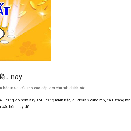
iều nay
ền bắc
in
Soi cầu mb cao cấp
,
Soi cầu mb chính xác
 de 3 càng vip hom nay, soi 3 càng miền bắc, du doan 3 cang mb, cau 3cang mb,
n bắc hôm nay, đề…