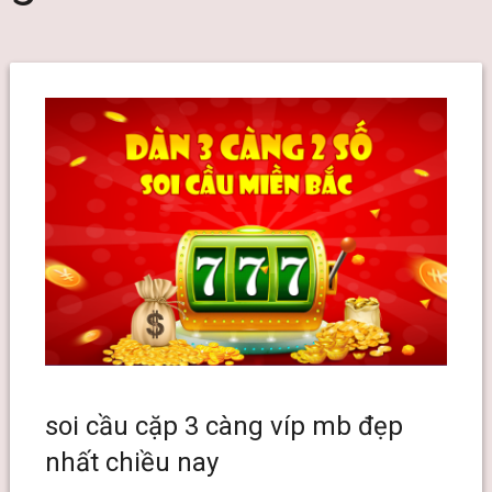
soi cầu cặp 3 càng víp mb đẹp
nhất chiều nay