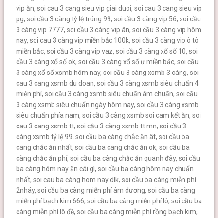
vip ăn
,
soi cau 3 cang sieu vip giai duoi
,
soi cau 3 cang sieu vip
pg
,
soi cầu 3 càng tỷ lệ trúng 99
,
soi cầu 3 càng vip 56
,
soi cầu
3 càng vip 7777
,
soi cầu 3 càng vip ân
,
soi cầu 3 càng vip hôm
nay
,
soi cau 3 càng vip miền bắc 100k
,
soi cầu 3 càng vip ô tô
miền bắc
,
soi cầu 3 càng vip vaz
,
soi cầu 3 càng xổ số 10
,
soi
cầu 3 càng xổ số ok
,
soi cầu 3 càng xổ số ư miền bắc
,
soi cầu
3 càng xổ số xsmb hôm nay
,
soi cầu 3 càng xsmb 3 càng
,
soi
cau 3 cang xsmb du doan
,
soi cầu 3 càng xsmb siêu chuẩn 4
miễn phí
,
soi cầu 3 càng xsmb siêu chuẩn âm chuẩn
,
soi cầu
3 càng xsmb siêu chuẩn ngày hôm nay
,
soi cầu 3 càng xsmb
siêu chuẩn phía nam
,
soi cầu 3 càng xsmb soi cam kết ăn
,
soi
cau 3 cang xsmb tt
,
soi cầu 3 càng xsmb tt mn
,
soi cầu 3
càng xsmb tỷ lệ 99
,
soi cầu ba càng chắc ăn ât
,
soi cầu ba
càng chắc ăn nhất
,
soi cầu ba càng chắc ăn ok
,
soi cầu ba
càng chắc ăn phí
,
soi cầu ba càng chắc ăn quanh đây
,
soi cầu
ba càng hôm nay ăn cái gì
,
soi cầu ba càng hôm nay chuẩn
nhất
,
soi cau ba càng hom nay dlk
,
soi cầu ba càng miễn phí
2nháy
,
soi cầu ba càng miễn phí âm dương
,
soi cầu ba càng
miễn phí bạch kim 666
,
soi cầu ba càng miễn phí lô
,
soi cầu ba
càng miễn phí lô đề
,
soi cầu ba càng miễn phí rồng bạch kim
,