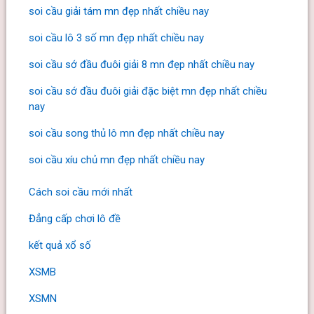
soi cầu giải tám mn đẹp nhất chiều nay
soi cầu lô 3 số mn đẹp nhất chiều nay
soi cầu sớ đầu đuôi giải 8 mn đẹp nhất chiều nay
soi cầu sớ đầu đuôi giải đặc biệt mn đẹp nhất chiều
nay
soi cầu song thủ lô mn đẹp nhất chiều nay
soi cầu xíu chủ mn đẹp nhất chiều nay
Cách soi cầu mới nhất
Đẳng cấp chơi lô đề
kết quả xổ số
XSMB
XSMN