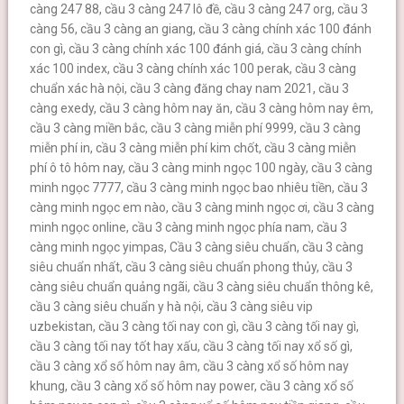
càng 247 88
,
cầu 3 càng 247 lô đề
,
cầu 3 càng 247 org
,
cầu 3
càng 56
,
cầu 3 càng an giang
,
cầu 3 càng chính xác 100 đánh
con gì
,
cầu 3 càng chính xác 100 đánh giá
,
cầu 3 càng chính
xác 100 index
,
cầu 3 càng chính xác 100 perak
,
cầu 3 càng
chuẩn xác hà nội
,
cầu 3 càng đăng chay nam 2021
,
cầu 3
càng exedy
,
cầu 3 càng hôm nay ăn
,
cầu 3 càng hôm nay êm
,
cầu 3 càng miền bắc
,
cầu 3 càng miễn phí 9999
,
cầu 3 càng
miễn phí in
,
cầu 3 càng miễn phí kim chốt
,
cầu 3 càng miễn
phí ô tô hôm nay
,
cầu 3 càng minh ngọc 100 ngày
,
cầu 3 càng
minh ngọc 7777
,
cầu 3 càng minh ngọc bao nhiêu tiền
,
cầu 3
càng minh ngọc em nào
,
cầu 3 càng minh ngọc ơi
,
cầu 3 càng
minh ngọc online
,
cầu 3 càng minh ngọc phía nam
,
cầu 3
càng minh ngọc yimpas
,
Cầu 3 càng siêu chuẩn
,
cầu 3 càng
siêu chuẩn nhất
,
cầu 3 càng siêu chuẩn phong thủy
,
cầu 3
càng siêu chuẩn quảng ngãi
,
cầu 3 càng siêu chuẩn thông kê
,
cầu 3 càng siêu chuẩn y hà nội
,
cầu 3 càng siêu vip
uzbekistan
,
cầu 3 càng tối nay con gì
,
cầu 3 càng tối nay gì
,
cầu 3 càng tối nay tốt hay xấu
,
cầu 3 càng tối nay xổ số gì
,
cầu 3 càng xổ số hôm nay âm
,
cầu 3 càng xổ số hôm nay
khung
,
cầu 3 càng xổ số hôm nay power
,
cầu 3 càng xổ số