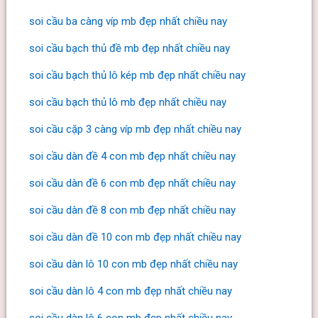
soi cầu ba càng víp mb đẹp nhất chiều nay
soi cầu bạch thủ đề mb đẹp nhất chiều nay
soi cầu bạch thủ lô kép mb đẹp nhất chiều nay
soi cầu bạch thủ lô mb đẹp nhất chiều nay
soi cầu cặp 3 càng víp mb đẹp nhất chiều nay
soi cầu dàn đề 4 con mb đẹp nhất chiều nay
soi cầu dàn đề 6 con mb đẹp nhất chiều nay
soi cầu dàn đề 8 con mb đẹp nhất chiều nay
soi cầu dàn đề 10 con mb đẹp nhất chiều nay
soi cầu dàn lô 10 con mb đẹp nhất chiều nay
soi cầu dàn lô 4 con mb đẹp nhất chiều nay