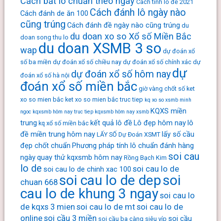
Cách bắt lô chuẩn theo ngày
Cách tính lô đề 2021
Cách đánh lô ngày nào
Cách đánh de ăn 100
cũng trúng
Cách đánh đề ngày nào cũng trúng
du
du doan xo so Xổ số Miền Bắc
doan song thu lo
du doan XSMB 3 so
wap
dự đoán xổ
số ba miền
dự đoán xổ số chiều nay
dự đoán xổ số chính xác
dự
dự
dự đoán xổ số hôm nay
đoán xổ số hà nội
đoán xổ số miền bắc
giờ vàng chốt số
ket
xo so mien bắc
ket xo so mien bắc truc tiep
kq xo so xsmb minh
KQXS miền
ngoc
kqxsmb hôm nay truc tiep
kqxsmb hôm nay xsmb
trung
kết quả lô đề
Lô đẹp hôm nay
lô
kq xổ số miền bắc
đề miền trung hôm nay
lấy số cầu
LẤY SỐ Dự Đoán XSMT
đẹp chốt chuẩn
Phương pháp tính lô chuẩn đánh hàng
soi cau
ngày
quay thử kqxsmb hôm nay
Rồng Bạch Kim
lo de
soi cau lo de
soi cau lo de chinh xac 100
soi cau lo de dep
soi
chuan 668
cau lo de khung 3 ngay
soi cau lo
de kqxs 3 mien
soi cau lo de mt
soi cau lo de
online
soi cầu 3 miền
soi cầu
soi cầu ba càng siêu víp