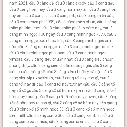
nam 2021
,
cầu 3 càng đề
,
cầu 3 càng exedy
,
cầu 3 càng gấu
,
cầu 3 càng hôm nay
,
cầu 3 càng hôm nay ăn
,
cầu 3 càng hôm
nay êm
,
cầu 3 càng lô
,
cau 3 cang mb
,
cầu 3 càng miền bắc
,
cầu 3 càng miễn phí 9999
,
cầu 3 càng miễn phí in
,
cầu 3 càng
miễn phí kim chốt
,
cầu 3 càng miễn phí ô tô hôm nay
,
cầu 3
càng minh ngọc 100 ngày
,
cầu 3 càng minh ngọc 7777
,
cầu 3
càng minh ngọc bao nhiêu tiền
,
cầu 3 càng minh ngọc em
nào
,
cầu 3 càng minh ngọc ơi
,
cầu 3 càng minh ngọc online
,
cầu 3 càng minh ngọc phía nam
,
cầu 3 càng minh ngọc
yimpas
,
cầu 3 càng siêu chuẩn nhất
,
cầu 3 càng siêu chuẩn
phong thủy
,
cầu 3 càng siêu chuẩn quảng ngãi
,
cầu 3 càng
siêu chuẩn thông kê
,
cầu 3 càng siêu chuẩn y hà nội
,
cầu 3
càng siêu vip uzbekistan
,
cầu 3 càng tối nay con gì
,
cầu 3
càng tối nay gì
,
cầu 3 càng tối nay tốt hay xấu
,
cầu 3 càng tối
nay xổ số gì
,
cầu 3 càng xổ số hôm nay âm
,
cầu 3 càng xổ số
hôm nay khung
,
cầu 3 càng xổ số hôm nay power
,
cầu 3 càng
xổ số hôm nay ra con gì
,
cầu 3 càng xổ số hôm nay tiền giang
,
cầu 3 càng xổ số minh ngọc 56
,
cầu 3 càng xổ số minh ngọc
kiến thiết
,
cầu 3 càng xsmb 366
,
cầu 3 càng xsmb 86
,
cầu 3
càng xsmb bao nhiêu
,
cầu 3 càng xsmb entrar
,
cầu 3 càng