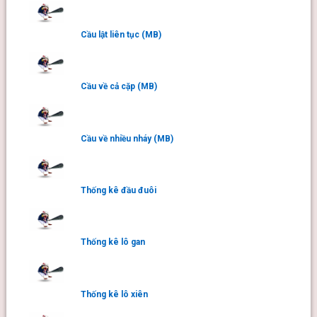
Cầu lật liên tục (MB)
Cầu về cả cặp (MB)
Cầu về nhiều nháy (MB)
Thống kê đầu đuôi
Thống kê lô gan
Thống kê lô xiên