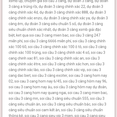
xsmb up
,
chuyên gia soi cầu 3 càng
,
dự đoán 3 càng
,
dự đoán
3 càng a trúng rồi
,
dự đoán 3 càng chính xác 22
,
dự đoán 3
càng chính xác 4d
,
dự đoán 3 càng chính xác 888
,
dự đoán 3
càng chính xác enzo
,
dự đoán 3 càng chính xác ya
,
dự đoán 3
càng êm
,
dự đoán 3 càng siêu chuẩn 5 số
,
dự đoán 3 càng
siêu chuẩn chính xác nhất
,
dự đoán 3 càng xsmb giải đặc
biệt
,
ket qua soi cau 3 cang mien bac
,
soi cầu 3 càng 247
miễn phí
,
soi cầu 3 càng 6666 miễn phí
,
soi cầu 3 càng chính
xác 100 60
,
soi cầu 3 càng chính xác 100 ô tô
,
soi cầu 3 càng
chính xác 100 trúng
,
soi cầu 3 càng chính xác 4 số
,
soi cau 3
cang chinh xac 81
,
soi cầu 3 càng chính xác an
,
soi cầu 3
càng chính xác être
,
soi cầu 3 càng chính xác hơn
,
soi cầu 3
càng chính xác lào
,
soi cầu 3 càng chính xác vip
,
soi cau 3
cang dac biet
,
soi cầu 3 càng exciter
,
soi cau 3 cang hom nay
02
,
soi cau 3 cang hom nay 6/45
,
soi cầu 3 càng hôm nay 96
,
soi cau 3 cang hom nay ău
,
soi cầu 3 càng hôm nay dự đoán
,
soi cau 3 cang hom nay quang ngai
,
soi cau 3 cang mien bac
,
soi cầu 3 càng mn
,
soi cầu 3 càng siêu chuẩn 555
,
soi cầu 3
càng siêu chuẩn ăn
,
soi cầu 3 càng siêu chuẩn bắc
,
soi cầu 3
càng siêu chuẩn soi cam kết ăn
,
soi cầu 3 càng siêu chuẩn
thông kê
,
soi cau 3 cang sieu vip 3 mien
,
soi cau 3 cang sieu