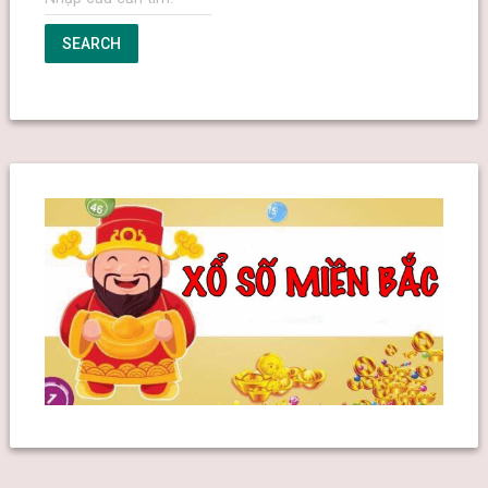
SEARCH