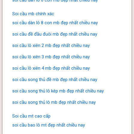
soi cầu dàn lô 6 con mb đẹp nhất chiều nay
Soi cầu mb chính xác
soi cầu dàn lô 8 con mb đẹp nhất chiều nay
soi cầu đề đầu đuôi mb đẹp nhất chiều nay
soi cầu lô xiên 2 mb đẹp nhất chiều nay
soi cầu lô xiên 3 mb đẹp nhất chiều nay
soi cầu lô xiên 4 mb đẹp nhất chiều nay
soi cầu song thủ đề mb đẹp nhất chiều nay
soi cầu song thủ lô kép mb đẹp nhất chiều nay
soi cầu song thủ lô mb đẹp nhất chiều nay
Soi cầu mt cao cấp
soi cầu bao lô mt đẹp nhất chiều nay