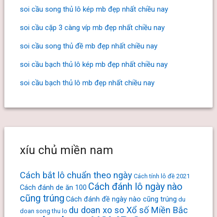
soi cầu song thủ lô kép mb đẹp nhất chiều nay
soi cầu cặp 3 càng víp mb đẹp nhất chiều nay
soi cầu song thủ đề mb đẹp nhất chiều nay
soi cầu bạch thủ lô kép mb đẹp nhất chiều nay
soi cầu bạch thủ lô mb đẹp nhất chiều nay
xíu chủ miền nam
Cách bắt lô chuẩn theo ngày
Cách tính lô đề 2021
Cách đánh lô ngày nào
Cách đánh de ăn 100
cũng trúng
Cách đánh đề ngày nào cũng trúng
du
du doan xo so Xổ số Miền Bắc
doan song thu lo