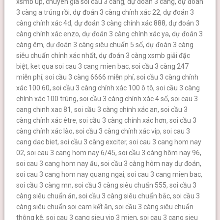
xsmb up
,
chuyên gia soi cầu 3 càng
,
dự đoán 3 càng
,
dự đoán
3 càng a trúng rồi
,
dự đoán 3 càng chính xác 22
,
dự đoán 3
càng chính xác 4d
,
dự đoán 3 càng chính xác 888
,
dự đoán 3
càng chính xác enzo
,
dự đoán 3 càng chính xác ya
,
dự đoán 3
càng êm
,
dự đoán 3 càng siêu chuẩn 5 số
,
dự đoán 3 càng
siêu chuẩn chính xác nhất
,
dự đoán 3 càng xsmb giải đặc
biệt
,
ket qua soi cau 3 cang mien bac
,
soi cầu 3 càng 247
miễn phí
,
soi cầu 3 càng 6666 miễn phí
,
soi cầu 3 càng chính
xác 100 60
,
soi cầu 3 càng chính xác 100 ô tô
,
soi cầu 3 càng
chính xác 100 trúng
,
soi cầu 3 càng chính xác 4 số
,
soi cau 3
cang chinh xac 81
,
soi cầu 3 càng chính xác an
,
soi cầu 3
càng chính xác être
,
soi cầu 3 càng chính xác hơn
,
soi cầu 3
càng chính xác lào
,
soi cầu 3 càng chính xác vip
,
soi cau 3
cang dac biet
,
soi cầu 3 càng exciter
,
soi cau 3 cang hom nay
02
,
soi cau 3 cang hom nay 6/45
,
soi cầu 3 càng hôm nay 96
,
soi cau 3 cang hom nay ău
,
soi cầu 3 càng hôm nay dự đoán
,
soi cau 3 cang hom nay quang ngai
,
soi cau 3 cang mien bac
,
soi cầu 3 càng mn
,
soi cầu 3 càng siêu chuẩn 555
,
soi cầu 3
càng siêu chuẩn ăn
,
soi cầu 3 càng siêu chuẩn bắc
,
soi cầu 3
càng siêu chuẩn soi cam kết ăn
,
soi cầu 3 càng siêu chuẩn
thông kê
,
soi cau 3 cang sieu vip 3 mien
,
soi cau 3 cang sieu