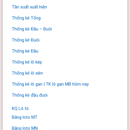
Tần suất xuất hiện
Thống kê Tổng
Thống kê Đầu – Đuôi
Thống kê Đuôi
Thống kê Đầu
Thống kê lô kép
Thống kê lô xiên
Thống kê lô gan | TK lô gan MB hôm nay
Thống kê đầu đuôi
KQ Lô tô
Bảng loto MT
Bảng loto MN