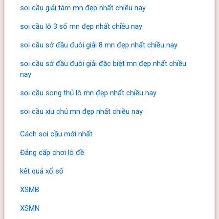
soi cầu giải tám mn đẹp nhất chiều nay
soi cầu lô 3 số mn đẹp nhất chiều nay
soi cầu sớ đầu đuôi giải 8 mn đẹp nhất chiều nay
soi cầu sớ đầu đuôi giải đặc biệt mn đẹp nhất chiều
nay
soi cầu song thủ lô mn đẹp nhất chiều nay
soi cầu xíu chủ mn đẹp nhất chiều nay
Cách soi cầu mới nhất
Đẳng cấp chơi lô đề
kết quả xổ số
XSMB
XSMN