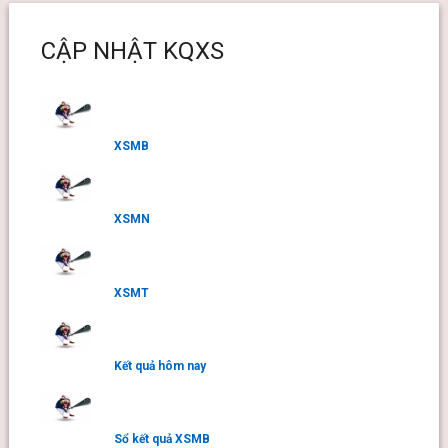
CẬP NHẬT KQXS
XSMB
XSMN
XSMT
Kết quả hôm nay
Sổ kết quả XSMB