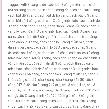
Tagged with
3 cang lo de
,
cách bắt 3 càng miền nam
,
cách
bắt ba càng chuẩn
,
cách bắt ba càng đề
,
cách bắt cầu 3 càng
,
cách bắt đề 3 càng
,
cách bắt đề ba càng
,
cách bắt lô 3 càng
,
cách bắt số 3 càng
,
cách chơi 3 càng miền bắc
,
cach danh de
3 cang
,
cách đánh 3 càng
,
cách đánh 3 càng đề
,
cách đánh 3
càng lô
,
cách đánh 3 càng miền bắc
,
cách đánh 3 càng miền
nam
,
cách đánh đề 3 càng miền bắc
,
cách đánh đề ba càng
,
cách đánh lô 3 càng
,
cách đánh lô 3 càng miền bắc
,
cách
đánh lô ba càng
,
cách đánh lô đề 3 càng
,
cách ghép 3 càng
đề
,
cách soi 3 càng
,
cách soi cầu 3 càng
,
cách soi cầu 3 càng
miền bắc
,
cách soi đề 3 càng
,
cách tính 3 càng đề
,
cách tính 3
càng miền bắc
,
cách tính ăn đề 3 càng
,
cách tính ba càng
miền bắc
,
cách tính đề 3 càng
,
cách tính đề 3 càng miền bắc
,
cách tính đề ba càng
,
cách tính tiền 3 càng miền bắc
,
càng 3
khúc
,
càng cua dì 3
,
cầu 3 càng
,
cầu 3 càng 247 88
,
cầu 3
càng 247 lô đề
,
cầu 3 càng 247 org
,
cầu 3 càng 4 số
,
cầu 3
càng 56
,
cầu 3 càng an giang
,
cầu 3 càng chính xác 100 đánh
con gì
,
cầu 3 càng chính xác 100 đánh giá
,
cầu 3 càng chính
xác 100 index
,
cầu 3 càng chính xác 100 perak
,
cầu 3 càng
chuẩn xác hà nội
,
cầu 3 càng của gấu
,
cầu 3 càng đăng chay