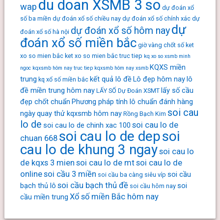
du doan XSMB 3 so
wap
dự đoán xổ
số ba miền
dự đoán xổ số chiều nay
dự đoán xổ số chính xác
dự
dự
dự đoán xổ số hôm nay
đoán xổ số hà nội
đoán xổ số miền bắc
giờ vàng chốt số
ket
xo so mien bắc
ket xo so mien bắc truc tiep
kq xo so xsmb minh
KQXS miền
ngoc
kqxsmb hôm nay truc tiep
kqxsmb hôm nay xsmb
trung
kết quả lô đề
Lô đẹp hôm nay
lô
kq xổ số miền bắc
đề miền trung hôm nay
lấy số cầu
LẤY SỐ Dự Đoán XSMT
đẹp chốt chuẩn
Phương pháp tính lô chuẩn đánh hàng
soi cau
ngày
quay thử kqxsmb hôm nay
Rồng Bạch Kim
lo de
soi cau lo de
soi cau lo de chinh xac 100
soi cau lo de dep
soi
chuan 668
cau lo de khung 3 ngay
soi cau lo
de kqxs 3 mien
soi cau lo de mt
soi cau lo de
online
soi cầu 3 miền
soi cầu
soi cầu ba càng siêu víp
soi cầu bạch thủ đề
bạch thủ lô
soi
soi cầu hôm nay
Xổ số miền Bắc hôm nay
cầu miền trung