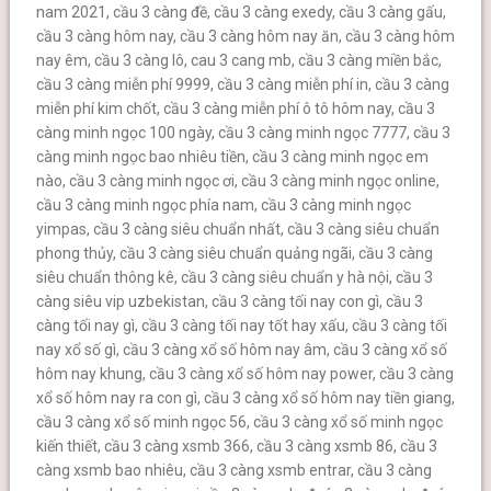
nam 2021
,
cầu 3 càng đề
,
cầu 3 càng exedy
,
cầu 3 càng gấu
,
cầu 3 càng hôm nay
,
cầu 3 càng hôm nay ăn
,
cầu 3 càng hôm
nay êm
,
cầu 3 càng lô
,
cau 3 cang mb
,
cầu 3 càng miền bắc
,
cầu 3 càng miễn phí 9999
,
cầu 3 càng miễn phí in
,
cầu 3 càng
miễn phí kim chốt
,
cầu 3 càng miễn phí ô tô hôm nay
,
cầu 3
càng minh ngọc 100 ngày
,
cầu 3 càng minh ngọc 7777
,
cầu 3
càng minh ngọc bao nhiêu tiền
,
cầu 3 càng minh ngọc em
nào
,
cầu 3 càng minh ngọc ơi
,
cầu 3 càng minh ngọc online
,
cầu 3 càng minh ngọc phía nam
,
cầu 3 càng minh ngọc
yimpas
,
cầu 3 càng siêu chuẩn nhất
,
cầu 3 càng siêu chuẩn
phong thủy
,
cầu 3 càng siêu chuẩn quảng ngãi
,
cầu 3 càng
siêu chuẩn thông kê
,
cầu 3 càng siêu chuẩn y hà nội
,
cầu 3
càng siêu vip uzbekistan
,
cầu 3 càng tối nay con gì
,
cầu 3
càng tối nay gì
,
cầu 3 càng tối nay tốt hay xấu
,
cầu 3 càng tối
nay xổ số gì
,
cầu 3 càng xổ số hôm nay âm
,
cầu 3 càng xổ số
hôm nay khung
,
cầu 3 càng xổ số hôm nay power
,
cầu 3 càng
xổ số hôm nay ra con gì
,
cầu 3 càng xổ số hôm nay tiền giang
,
cầu 3 càng xổ số minh ngọc 56
,
cầu 3 càng xổ số minh ngọc
kiến thiết
,
cầu 3 càng xsmb 366
,
cầu 3 càng xsmb 86
,
cầu 3
càng xsmb bao nhiêu
,
cầu 3 càng xsmb entrar
,
cầu 3 càng