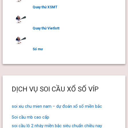
Quay thử XSMT
Quay thử Vietlott
Sổ mơ
DỊCH VỤ SOI CẦU XỔ SỐ VÍP
soi xiu chu mien nam – dự đoán xổ số miền bắc
Soi cầu mb cao cấp
soi cầu lô 2 nháy miền bắc siêu chuẩn chiều nay