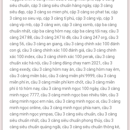
siêu chuẩn
,
cặp 3 càng siêu chuẩn hàng ngày
,
cặp 3 càng
siêu đẹp
,
cặp 3 càng so mien phi
,
cặp 3 càng so phat tai
,
cặp
3 càng so sieu vip
,
cặp 3 càng tỉ phú
,
cặp 3 càng víp
,
cặp 3
càng víp mb
,
cặp 3 càng win
,
cặp 3 càng xsmb
,
cặp ba càng
chuẩn nhất
,
cặp ba càng hôm nay
,
cặp ba càng tối nay
,
cầu 3
càng 247 88
,
cầu 3 càng 247 lô đề
,
cầu 3 càng 247 org
,
cầu 3
càng 56
,
cầu 3 càng an giang
,
cầu 3 càng chính xác 100 đánh
con gì
,
cầu 3 càng chính xác 100 đánh giá
,
cầu 3 càng chính
xác 100 index
,
cầu 3 càng chính xác 100 perak
,
cầu 3 càng
chuẩn xác hà nội
,
cầu 3 càng đăng chay nam 2021
,
cầu 3
càng exedy
,
cầu 3 càng hôm nay ăn
,
cầu 3 càng hôm nay êm
,
cầu 3 càng miền bắc
,
cầu 3 càng miễn phí 9999
,
cầu 3 càng
miễn phí in
,
cầu 3 càng miễn phí kim chốt
,
cầu 3 càng miễn
phí ô tô hôm nay
,
cầu 3 càng minh ngọc 100 ngày
,
cầu 3 càng
minh ngọc 7777
,
cầu 3 càng minh ngọc bao nhiêu tiền
,
cầu 3
càng minh ngọc em nào
,
cầu 3 càng minh ngọc ơi
,
cầu 3 càng
minh ngọc online
,
cầu 3 càng minh ngọc phía nam
,
cầu 3
càng minh ngọc yimpas
,
Cầu 3 càng siêu chuẩn
,
cầu 3 càng
siêu chuẩn nhất
,
cầu 3 càng siêu chuẩn phong thủy
,
cầu 3
càng siêu chuẩn quảng ngãi
,
cầu 3 càng siêu chuẩn thông kê
,