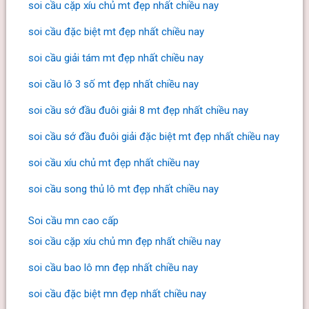
soi cầu cặp xíu chủ mt đẹp nhất chiều nay
soi cầu đặc biệt mt đẹp nhất chiều nay
soi cầu giải tám mt đẹp nhất chiều nay
soi cầu lô 3 số mt đẹp nhất chiều nay
soi cầu sớ đầu đuôi giải 8 mt đẹp nhất chiều nay
soi cầu sớ đầu đuôi giải đặc biệt mt đẹp nhất chiều nay
soi cầu xíu chủ mt đẹp nhất chiều nay
soi cầu song thủ lô mt đẹp nhất chiều nay
Soi cầu mn cao cấp
soi cầu cặp xíu chủ mn đẹp nhất chiều nay
soi cầu bao lô mn đẹp nhất chiều nay
soi cầu đặc biệt mn đẹp nhất chiều nay