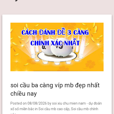
soi cầu ba càng víp mb đẹp nhất
chiều nay
Posted on
08/08/2026
by
soi xiu chu mien nam - dự đoán
xổ số miền bắc
in
Soi cầu mb cao cấp
,
Soi cầu mb chính