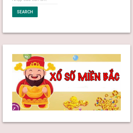
SEARCH