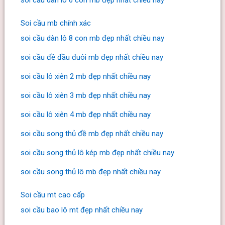
soi cầu dàn lô 6 con mb đẹp nhất chiều nay
Soi cầu mb chính xác
soi cầu dàn lô 8 con mb đẹp nhất chiều nay
soi cầu đề đầu đuôi mb đẹp nhất chiều nay
soi cầu lô xiên 2 mb đẹp nhất chiều nay
soi cầu lô xiên 3 mb đẹp nhất chiều nay
soi cầu lô xiên 4 mb đẹp nhất chiều nay
soi cầu song thủ đề mb đẹp nhất chiều nay
soi cầu song thủ lô kép mb đẹp nhất chiều nay
soi cầu song thủ lô mb đẹp nhất chiều nay
Soi cầu mt cao cấp
soi cầu bao lô mt đẹp nhất chiều nay