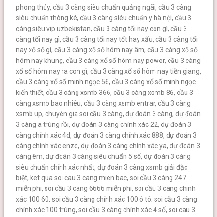
phong thủy
,
cầu 3 càng siêu chuẩn quảng ngãi
,
cầu 3 càng
siêu chuẩn thông kê
,
cầu 3 càng siêu chuẩn y hà nội
,
cầu 3
càng siêu vip uzbekistan
,
cầu 3 càng tối nay con gì
,
cầu 3
càng tối nay gì
,
cầu 3 càng tối nay tốt hay xấu
,
cầu 3 càng tối
nay xổ số gì
,
cầu 3 càng xổ số hôm nay âm
,
cầu 3 càng xổ số
hôm nay khung
,
cầu 3 càng xổ số hôm nay power
,
cầu 3 càng
xổ số hôm nay ra con gì
,
cầu 3 càng xổ số hôm nay tiền giang
,
cầu 3 càng xổ số minh ngọc 56
,
cầu 3 càng xổ số minh ngọc
kiến thiết
,
cầu 3 càng xsmb 366
,
cầu 3 càng xsmb 86
,
cầu 3
càng xsmb bao nhiêu
,
cầu 3 càng xsmb entrar
,
cầu 3 càng
xsmb up
,
chuyên gia soi cầu 3 càng
,
dự đoán 3 càng
,
dự đoán
3 càng a trúng rồi
,
dự đoán 3 càng chính xác 22
,
dự đoán 3
càng chính xác 4d
,
dự đoán 3 càng chính xác 888
,
dự đoán 3
càng chính xác enzo
,
dự đoán 3 càng chính xác ya
,
dự đoán 3
càng êm
,
dự đoán 3 càng siêu chuẩn 5 số
,
dự đoán 3 càng
siêu chuẩn chính xác nhất
,
dự đoán 3 càng xsmb giải đặc
biệt
,
ket qua soi cau 3 cang mien bac
,
soi cầu 3 càng 247
miễn phí
,
soi cầu 3 càng 6666 miễn phí
,
soi cầu 3 càng chính
xác 100 60
,
soi cầu 3 càng chính xác 100 ô tô
,
soi cầu 3 càng
chính xác 100 trúng
,
soi cầu 3 càng chính xác 4 số
,
soi cau 3