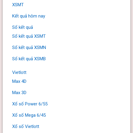
XSMT
Kết quả hôm nay
Sổ kết quả
Sổ kết quả XSMT
Sổ kết quả XSMN
Sổ kết quả XSMB
Vietlott
Max 4D
Max 3D
Xổ số Power 6/55
Xổ số Mega 6/45
Xổ số Vietlott