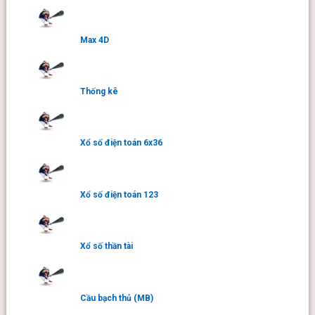
Max 4D
Thống kê
Xổ số điện toán 6x36
Xổ số điện toán 123
Xổ số thần tài
Cầu bạch thủ (MB)