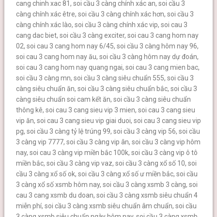
cang chinh xac 81
,
soi cầu 3 càng chính xác an
,
soi cầu 3
càng chính xác être
,
soi cầu 3 càng chính xác hơn
,
soi cầu 3
càng chính xác lào
,
soi cầu 3 càng chính xác vip
,
soi cau 3
cang dac biet
,
soi cầu 3 càng exciter
,
soi cau 3 cang hom nay
02
,
soi cau 3 cang hom nay 6/45
,
soi cầu 3 càng hôm nay 96
,
soi cau 3 cang hom nay ău
,
soi cầu 3 càng hôm nay dự đoán
,
soi cau 3 cang hom nay quang ngai
,
soi cau 3 cang mien bac
,
soi cầu 3 càng mn
,
soi cầu 3 càng siêu chuẩn 555
,
soi cầu 3
càng siêu chuẩn ăn
,
soi cầu 3 càng siêu chuẩn bắc
,
soi cầu 3
càng siêu chuẩn soi cam kết ăn
,
soi cầu 3 càng siêu chuẩn
thông kê
,
soi cau 3 cang sieu vip 3 mien
,
soi cau 3 cang sieu
vip ăn
,
soi cau 3 cang sieu vip giai duoi
,
soi cau 3 cang sieu vip
pg
,
soi cầu 3 càng tỷ lệ trúng 99
,
soi cầu 3 càng vip 56
,
soi cầu
3 càng vip 7777
,
soi cầu 3 càng vip ân
,
soi cầu 3 càng vip hôm
nay
,
soi cau 3 càng vip miền bắc 100k
,
soi cầu 3 càng vip ô tô
miền bắc
,
soi cầu 3 càng vip vaz
,
soi cầu 3 càng xổ số 10
,
soi
cầu 3 càng xổ số ok
,
soi cầu 3 càng xổ số ư miền bắc
,
soi cầu
3 càng xổ số xsmb hôm nay
,
soi cầu 3 càng xsmb 3 càng
,
soi
cau 3 cang xsmb du doan
,
soi cầu 3 càng xsmb siêu chuẩn 4
miễn phí
,
soi cầu 3 càng xsmb siêu chuẩn âm chuẩn
,
soi cầu
3 càng xsmb siêu chuẩn ngày hôm nay
,
soi cầu 3 càng xsmb