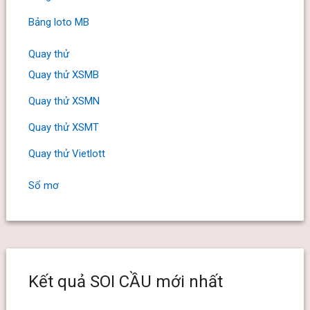
Bảng loto MB
Quay thử
Quay thử XSMB
Quay thử XSMN
Quay thử XSMT
Quay thử Vietlott
Sổ mơ
Kết quả SOI CẦU mới nhất