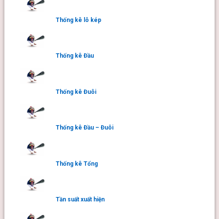
Thống kê lô kép
Thống kê Đầu
Thống kê Đuôi
Thống kê Đầu – Đuôi
Thống kê Tổng
Tần suất xuất hiện