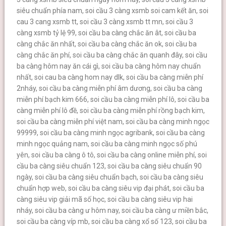
siêu chuẩn phía nam
,
soi cầu 3 càng xsmb soi cam kết ăn
,
soi
cau 3 cang xsmb tt
,
soi cầu 3 càng xsmb tt mn
,
soi cầu 3
càng xsmb tỷ lệ 99
,
soi cầu ba càng chắc ăn ât
,
soi cầu ba
càng chắc ăn nhất
,
soi cầu ba càng chắc ăn ok
,
soi cầu ba
càng chắc ăn phí
,
soi cầu ba càng chắc ăn quanh đây
,
soi cầu
ba càng hôm nay ăn cái gì
,
soi cầu ba càng hôm nay chuẩn
nhất
,
soi cau ba càng hom nay dlk
,
soi cầu ba càng miễn phí
2nháy
,
soi cầu ba càng miễn phí âm dương
,
soi cầu ba càng
miễn phí bạch kim 666
,
soi cầu ba càng miễn phí lô
,
soi cầu ba
càng miễn phí lô đề
,
soi cầu ba càng miễn phí rồng bạch kim
,
soi cầu ba càng miễn phí việt nam
,
soi cầu ba càng minh ngọc
99999
,
soi cầu ba càng minh ngọc agribank
,
soi cầu ba càng
minh ngọc quảng nam
,
soi cầu ba càng minh ngọc số phú
yên
,
soi cầu ba càng ô tô
,
soi cầu ba càng online miễn phí
,
soi
cầu ba càng siêu chuẩn 123
,
soi cầu ba càng siêu chuẩn 90
ngày
,
soi cầu ba càng siêu chuẩn bạch
,
soi cầu ba càng siêu
chuẩn hợp web
,
soi cầu ba càng siêu vip đại phát
,
soi cầu ba
càng siêu vip giải mã số học
,
soi cầu ba càng siêu vip hai
nháy
,
soi cầu ba càng ư hôm nay
,
soi cầu ba càng ư miền bắc
,
soi cầu ba càng víp mb
,
soi cầu ba càng xổ số 123
,
soi cầu ba