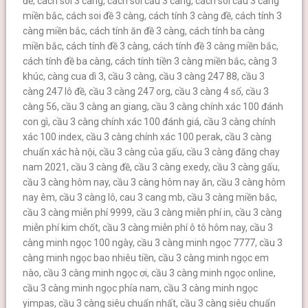
đề
,
cách soi 3 càng
,
cách soi cầu 3 càng
,
cách soi cầu 3 càng
miền bắc
,
cách soi đề 3 càng
,
cách tính 3 càng đề
,
cách tính 3
càng miền bắc
,
cách tính ăn đề 3 càng
,
cách tính ba càng
miền bắc
,
cách tính đề 3 càng
,
cách tính đề 3 càng miền bắc
,
cách tính đề ba càng
,
cách tính tiền 3 càng miền bắc
,
càng 3
khúc
,
càng cua dì 3
,
cầu 3 càng
,
cầu 3 càng 247 88
,
cầu 3
càng 247 lô đề
,
cầu 3 càng 247 org
,
cầu 3 càng 4 số
,
cầu 3
càng 56
,
cầu 3 càng an giang
,
cầu 3 càng chính xác 100 đánh
con gì
,
cầu 3 càng chính xác 100 đánh giá
,
cầu 3 càng chính
xác 100 index
,
cầu 3 càng chính xác 100 perak
,
cầu 3 càng
chuẩn xác hà nội
,
cầu 3 càng của gấu
,
cầu 3 càng đăng chay
nam 2021
,
cầu 3 càng đề
,
cầu 3 càng exedy
,
cầu 3 càng gấu
,
cầu 3 càng hôm nay
,
cầu 3 càng hôm nay ăn
,
cầu 3 càng hôm
nay êm
,
cầu 3 càng lô
,
cau 3 cang mb
,
cầu 3 càng miền bắc
,
cầu 3 càng miễn phí 9999
,
cầu 3 càng miễn phí in
,
cầu 3 càng
miễn phí kim chốt
,
cầu 3 càng miễn phí ô tô hôm nay
,
cầu 3
càng minh ngọc 100 ngày
,
cầu 3 càng minh ngọc 7777
,
cầu 3
càng minh ngọc bao nhiêu tiền
,
cầu 3 càng minh ngọc em
nào
,
cầu 3 càng minh ngọc ơi
,
cầu 3 càng minh ngọc online
,
cầu 3 càng minh ngọc phía nam
,
cầu 3 càng minh ngọc
yimpas
,
cầu 3 càng siêu chuẩn nhất
,
cầu 3 càng siêu chuẩn