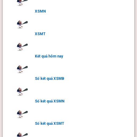
XSMN
XSMT
Kết quả hôm nay
Sổ kết quả XSMB
Sổ kết quả XSMN
Sổ kết quả XSMT