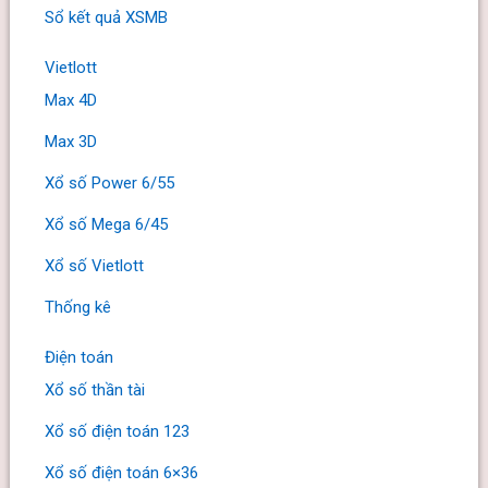
Sổ kết quả XSMB
Vietlott
Max 4D
Max 3D
Xổ số Power 6/55
Xổ số Mega 6/45
Xổ số Vietlott
Thống kê
Điện toán
Xổ số thần tài
Xổ số điện toán 123
Xổ số điện toán 6×36