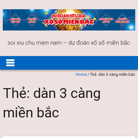
soi xiu chu mien nam – dự đoán xổ số miền bắc
Home
/
Thẻ:
dàn 3 càng miền bắc
Thẻ:
dàn 3 càng
miền bắc