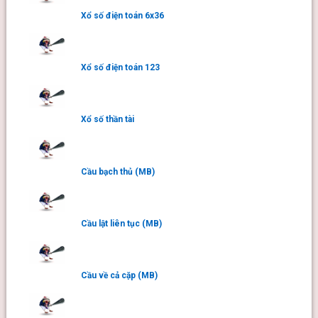
Xổ số điện toán 6x36
Xổ số điện toán 123
Xổ số thần tài
Cầu bạch thủ (MB)
Cầu lật liên tục (MB)
Cầu về cả cặp (MB)