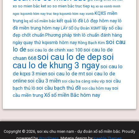
xo so mien bắc
ket xo so mien bắc truc tiep
kq xo so xsmb minh
KQXS miền
ngoc
kqxsmb hôm nay truc tiep
kqxsmb hôm nay xsmb
trung
kết quả lô đề
Lô đẹp hôm nay
lô
kq xổ số miền bắc
đề miền trung hôm nay
lấy số cầu
LẤY SỐ Dự Đoán XSMT
đẹp chốt chuẩn
Phương pháp tính lô chuẩn đánh hàng
soi cau
ngày
quay thử kqxsmb hôm nay
Rồng Bạch Kim
lo de
soi cau lo de
soi cau lo de chinh xac 100
soi cau lo de dep
soi
chuan 668
cau lo de khung 3 ngay
soi cau lo
de kqxs 3 mien
soi cau lo de mt
soi cau lo de
online
soi cầu 3 miền
soi cầu
soi cầu ba càng siêu víp
soi cầu bạch thủ đề
bạch thủ lô
soi
soi cầu hôm nay
Xổ số miền Bắc hôm nay
cầu miền trung
Copyright © 2026, soi xiu chu mien nam - dự đoán xổ số miền bắc. Proudly
powered by
WordPress
. Materia design by
Iceable Themes
.