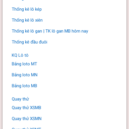
Thống kê lô kép
Thống kê lô xiên
Thống kê lô gan | TK lô gan MB hôm nay
Thống kê đầu đuôi
KQ Lô tô
Bảng loto MT
Bảng loto MN
Bảng loto MB
Quay thử
Quay thử XSMB
Quay thử XSMN