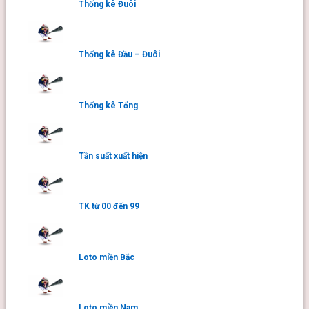
Thống kê Đuôi
Thống kê Đầu – Đuôi
Thống kê Tổng
Tần suất xuất hiện
TK từ 00 đến 99
Loto miền Bắc
Loto miền Nam