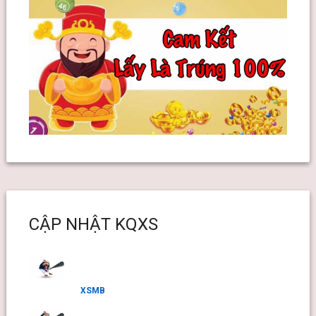
CẬP NHẬT KQXS
XSMB