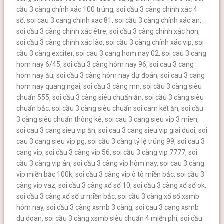
cầu 3 càng chính xác 100 trúng
,
soi cầu 3 càng chính xác 4
số
,
soi cau 3 cang chinh xac 81
,
soi cầu 3 càng chính xác an
,
soi cầu 3 càng chính xác être
,
soi cầu 3 càng chính xác hơn
,
soi cầu 3 càng chính xác lào
,
soi cầu 3 càng chính xác vip
,
soi
cầu 3 càng exciter
,
soi cau 3 cang hom nay 02
,
soi cau 3 cang
hom nay 6/45
,
soi cầu 3 càng hôm nay 96
,
soi cau 3 cang
hom nay ău
,
soi cầu 3 càng hôm nay dự đoán
,
soi cau 3 cang
hom nay quang ngai
,
soi cầu 3 càng mn
,
soi cầu 3 càng siêu
chuẩn 555
,
soi cầu 3 càng siêu chuẩn ăn
,
soi cầu 3 càng siêu
chuẩn bắc
,
soi cầu 3 càng siêu chuẩn soi cam kết ăn
,
soi cầu
3 càng siêu chuẩn thông kê
,
soi cau 3 cang sieu vip 3 mien
,
soi cau 3 cang sieu vip ăn
,
soi cau 3 cang sieu vip giai duoi
,
soi
cau 3 cang sieu vip pg
,
soi cầu 3 càng tỷ lệ trúng 99
,
soi cau 3
cang vip
,
soi cầu 3 càng vip 56
,
soi cầu 3 càng vip 7777
,
soi
cầu 3 càng vip ân
,
soi cầu 3 càng vip hôm nay
,
soi cau 3 càng
vip miền bắc 100k
,
soi cầu 3 càng vip ô tô miền bắc
,
soi cầu 3
càng vip vaz
,
soi cầu 3 càng xổ số 10
,
soi cầu 3 càng xổ số ok
,
soi cầu 3 càng xổ số ư miền bắc
,
soi cầu 3 càng xổ số xsmb
hôm nay
,
soi cầu 3 càng xsmb 3 càng
,
soi cau 3 cang xsmb
du doan
,
soi cầu 3 càng xsmb siêu chuẩn 4 miễn phí
,
soi cầu