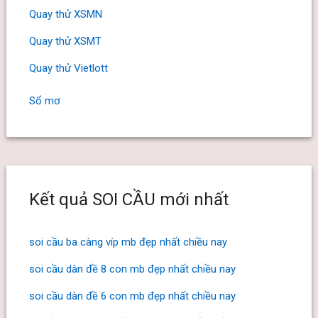
Quay thử XSMN
Quay thử XSMT
Quay thử Vietlott
Sổ mơ
Kết quả SOI CẦU mới nhất
soi cầu ba càng víp mb đẹp nhất chiều nay
soi cầu dàn đề 8 con mb đẹp nhất chiều nay
soi cầu dàn đề 6 con mb đẹp nhất chiều nay