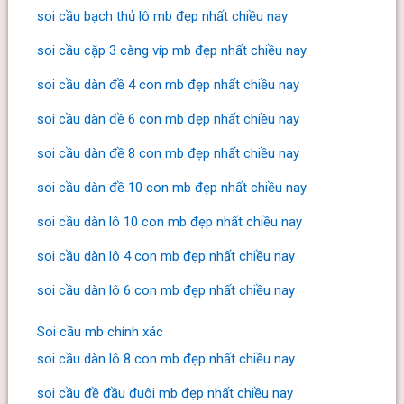
soi cầu bạch thủ lô mb đẹp nhất chiều nay
soi cầu cặp 3 càng víp mb đẹp nhất chiều nay
soi cầu dàn đề 4 con mb đẹp nhất chiều nay
soi cầu dàn đề 6 con mb đẹp nhất chiều nay
soi cầu dàn đề 8 con mb đẹp nhất chiều nay
soi cầu dàn đề 10 con mb đẹp nhất chiều nay
soi cầu dàn lô 10 con mb đẹp nhất chiều nay
soi cầu dàn lô 4 con mb đẹp nhất chiều nay
soi cầu dàn lô 6 con mb đẹp nhất chiều nay
Soi cầu mb chính xác
soi cầu dàn lô 8 con mb đẹp nhất chiều nay
soi cầu đề đầu đuôi mb đẹp nhất chiều nay