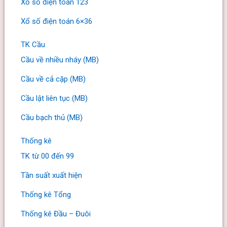
Xổ số điện toán 123
Xổ số điện toán 6×36
TK Cầu
Cầu về nhiều nháy (MB)
Cầu về cả cặp (MB)
Cầu lật liên tục (MB)
Cầu bạch thủ (MB)
Thống kê
TK từ 00 đến 99
Tần suất xuất hiện
Thống kê Tổng
Thống kê Đầu – Đuôi