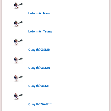
Loto miền Nam
Loto miền Trung
Quay thử XSMB
Quay thử XSMN
Quay thử XSMT
Quay thử Vietlott