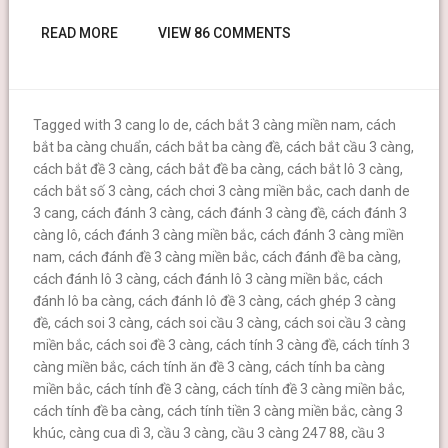
READ MORE
VIEW 86 COMMENTS
Tagged with
3 cang lo de
,
cách bắt 3 càng miền nam
,
cách
bắt ba càng chuẩn
,
cách bắt ba càng đề
,
cách bắt cầu 3 càng
,
cách bắt đề 3 càng
,
cách bắt đề ba càng
,
cách bắt lô 3 càng
,
cách bắt số 3 càng
,
cách chơi 3 càng miền bắc
,
cach danh de
3 cang
,
cách đánh 3 càng
,
cách đánh 3 càng đề
,
cách đánh 3
càng lô
,
cách đánh 3 càng miền bắc
,
cách đánh 3 càng miền
nam
,
cách đánh đề 3 càng miền bắc
,
cách đánh đề ba càng
,
cách đánh lô 3 càng
,
cách đánh lô 3 càng miền bắc
,
cách
đánh lô ba càng
,
cách đánh lô đề 3 càng
,
cách ghép 3 càng
đề
,
cách soi 3 càng
,
cách soi cầu 3 càng
,
cách soi cầu 3 càng
miền bắc
,
cách soi đề 3 càng
,
cách tính 3 càng đề
,
cách tính 3
càng miền bắc
,
cách tính ăn đề 3 càng
,
cách tính ba càng
miền bắc
,
cách tính đề 3 càng
,
cách tính đề 3 càng miền bắc
,
cách tính đề ba càng
,
cách tính tiền 3 càng miền bắc
,
càng 3
khúc
,
càng cua dì 3
,
cầu 3 càng
,
cầu 3 càng 247 88
,
cầu 3