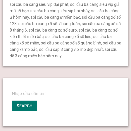
soi cầu ba càng siêu vip đại phát
,
soi cầu ba càng siêu vip giải
mã số học
,
soi cầu ba càng siêu vip hai nháy
,
soi cầu ba càng
ư hôm nay
,
soi cầu ba càng ư miền bắc
,
soi cầu ba càng xổ số
123
,
soi cầu ba càng xổ số 7 hàng tuần
,
soi cầu ba càng xổ số
8 tháng 6
,
soi cầu ba càng xổ số euro
,
soi cầu ba càng xổ số
kiến thiết miền bắc
,
soi cầu ba càng xổ số liêu
,
soi cầu ba
càng xổ số miền
,
soi cầu ba càng xổ số quảng bình
,
soi cầu ba
càng xsmb bắc
,
soi cầu cặp 3 càng víp mb đẹp nhất
,
soi cầu
đề 3 càng miền bắc hôm nay
SEARCH