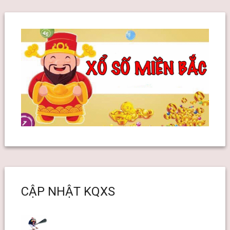
CẬP NHẬT KQXS