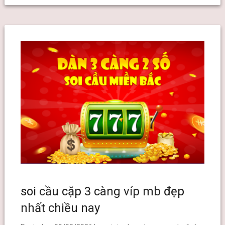
soi cầu cặp 3 càng víp mb đẹp
nhất chiều nay