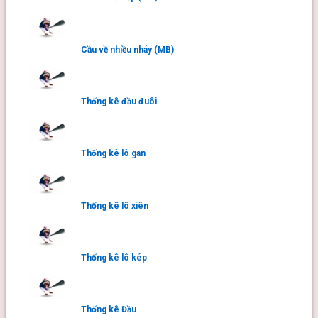
Cầu về nhiều nháy (MB)
Thống kê đầu đuôi
Thống kê lô gan
Thống kê lô xiên
Thống kê lô kép
Thống kê Đầu