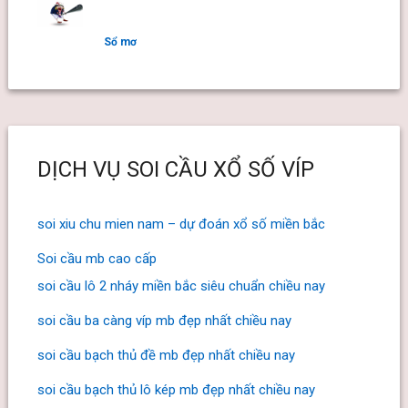
Sổ mơ
DỊCH VỤ SOI CẦU XỔ SỐ VÍP
soi xiu chu mien nam – dự đoán xổ số miền bắc
Soi cầu mb cao cấp
soi cầu lô 2 nháy miền bắc siêu chuẩn chiều nay
soi cầu ba càng víp mb đẹp nhất chiều nay
soi cầu bạch thủ đề mb đẹp nhất chiều nay
soi cầu bạch thủ lô kép mb đẹp nhất chiều nay