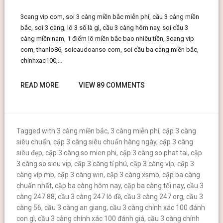
3cang vip com, soi 3 càng miền bắc miễn phí, cầu 3 càng miền
bắc, soi 3 càng, lô 3 số là gì, cầu 3 càng hôm nay, soi cầu 3
càng miền nam, 1 điểm lô miền bắc bao nhiêu tiền, 3cang vip
com, thanlo86, soicaudoanso com, soi cầu ba càng miền bắc,
chinhxac100,…
READ MORE
VIEW 89 COMMENTS
Tagged with
3 càng miền bắc
,
3 càng miễn phí
,
cặp 3 càng
siêu chuẩn
,
cặp 3 càng siêu chuẩn hàng ngày
,
cặp 3 càng
siêu đẹp
,
cặp 3 càng so mien phi
,
cặp 3 càng so phat tai
,
cặp
3 càng so sieu vip
,
cặp 3 càng tỉ phú
,
cặp 3 càng víp
,
cặp 3
càng víp mb
,
cặp 3 càng win
,
cặp 3 càng xsmb
,
cặp ba càng
chuẩn nhất
,
cặp ba càng hôm nay
,
cặp ba càng tối nay
,
cầu 3
càng 247 88
,
cầu 3 càng 247 lô đề
,
cầu 3 càng 247 org
,
cầu 3
càng 56
,
cầu 3 càng an giang
,
cầu 3 càng chính xác 100 đánh
con gì
,
cầu 3 càng chính xác 100 đánh giá
,
cầu 3 càng chính