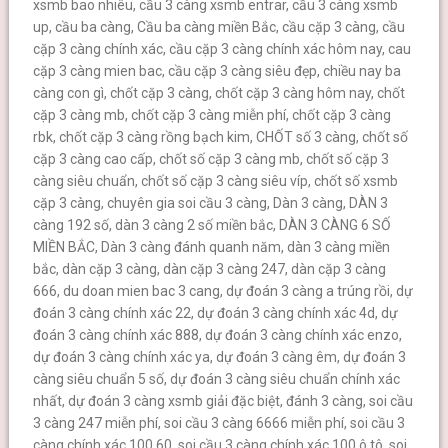
xsmb bao nhiêu
,
cầu 3 càng xsmb entrar
,
cầu 3 càng xsmb
up
,
cầu ba càng
,
Cầu ba càng miền Bắc
,
cầu cặp 3 càng
,
cầu
cặp 3 càng chính xác
,
cầu cặp 3 càng chính xác hôm nay
,
cau
cặp 3 càng mien bac
,
cầu cặp 3 càng siêu đẹp
,
chiều nay ba
càng con gì
,
chốt cặp 3 càng
,
chốt cặp 3 càng hôm nay
,
chốt
cặp 3 càng mb
,
chốt cặp 3 càng miễn phí
,
chốt cặp 3 càng
rbk
,
chốt cặp 3 càng rồng bạch kim
,
CHỐT số 3 càng
,
chốt số
cặp 3 càng cao cấp
,
chốt số cặp 3 càng mb
,
chốt số cặp 3
càng siêu chuẩn
,
chốt số cặp 3 càng siêu víp
,
chốt số xsmb
cặp 3 càng
,
chuyên gia soi cầu 3 càng
,
Dàn 3 càng
,
DÀN 3
càng 192 số
,
dàn 3 càng 2 số miền bắc
,
DÀN 3 CÀNG 6 SỐ
MIỀN BẮC
,
Dàn 3 càng đánh quanh năm
,
dàn 3 càng miền
bắc
,
dàn cặp 3 càng
,
dàn cặp 3 càng 247
,
dàn cặp 3 càng
666
,
du doan mien bac 3 cang
,
dự đoán 3 càng a trúng rồi
,
dự
đoán 3 càng chính xác 22
,
dự đoán 3 càng chính xác 4d
,
dự
đoán 3 càng chính xác 888
,
dự đoán 3 càng chính xác enzo
,
dự đoán 3 càng chính xác ya
,
dự đoán 3 càng êm
,
dự đoán 3
càng siêu chuẩn 5 số
,
dự đoán 3 càng siêu chuẩn chính xác
nhất
,
dự đoán 3 càng xsmb giải đặc biệt
,
đánh 3 càng
,
soi cầu
3 càng 247 miễn phí
,
soi cầu 3 càng 6666 miễn phí
,
soi cầu 3
càng chính xác 100 60
,
soi cầu 3 càng chính xác 100 ô tô
,
soi