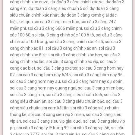
càng chính xác enzo
,
dự đoán 3 càng chính xác ya
,
dự đoán 3
càng êm
,
dự đoán 3 càng siêu chuẩn 5 số
,
dự đoán 3 càng
siêu chuẩn chính xác nhất
,
dự đoán 3 càng xsmb giải đặc
biệt
,
ket qua soi cau 3 cang mien bac
,
soi cầu 3 càng 247
miễn phí
,
soi cầu 3 càng 6666 miễn phí
,
soi cầu 3 càng chính
xác 100 60
,
soi cầu 3 càng chính xác 100 ô tô
,
soi cầu 3 càng
chính xác 100 trúng
,
soi cầu 3 càng chính xác 4 số
,
soi cau 3
cang chinh xac 81
,
soi cầu 3 càng chính xác an
,
soi cầu 3
càng chính xác être
,
soi cầu 3 càng chính xác hơn
,
soi cầu 3
càng chính xác lào
,
soi cầu 3 càng chính xác vip
,
soi cau 3
cang dac biet
,
soi cầu 3 càng exciter
,
soi cau 3 cang hom nay
02
,
soi cau 3 cang hom nay 6/45
,
soi cầu 3 càng hôm nay 96
,
soi cau 3 cang hom nay ău
,
soi cầu 3 càng hôm nay dự đoán
,
soi cau 3 cang hom nay quang ngai
,
soi cau 3 cang mien bac
,
soi cầu 3 càng mn
,
soi cầu 3 càng siêu chuẩn 555
,
soi cầu 3
càng siêu chuẩn ăn
,
soi cầu 3 càng siêu chuẩn bắc
,
soi cầu 3
càng siêu chuẩn soi cam kết ăn
,
soi cầu 3 càng siêu chuẩn
thông kê
,
soi cau 3 cang sieu vip 3 mien
,
soi cau 3 cang sieu
vip ăn
,
soi cau 3 cang sieu vip giai duoi
,
soi cau 3 cang sieu vip
pg
,
soi cầu 3 càng tỷ lệ trúng 99
,
soi cầu 3 càng vip 56
,
soi cầu
3 càng vip 7777
,
soi cầu 3 càng vip ân
,
soi cầu 3 càng vip hôm