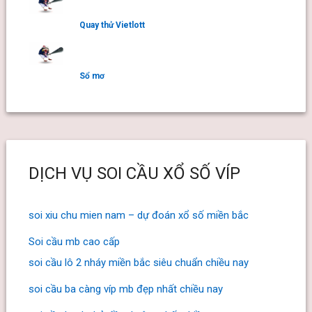
Quay thử Vietlott
Sổ mơ
DỊCH VỤ SOI CẦU XỔ SỐ VÍP
soi xiu chu mien nam – dự đoán xổ số miền bắc
Soi cầu mb cao cấp
soi cầu lô 2 nháy miền bắc siêu chuẩn chiều nay
soi cầu ba càng víp mb đẹp nhất chiều nay