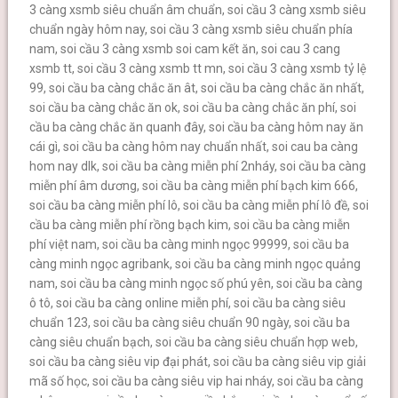
3 càng xsmb siêu chuẩn âm chuẩn
,
soi cầu 3 càng xsmb siêu
chuẩn ngày hôm nay
,
soi cầu 3 càng xsmb siêu chuẩn phía
nam
,
soi cầu 3 càng xsmb soi cam kết ăn
,
soi cau 3 cang
xsmb tt
,
soi cầu 3 càng xsmb tt mn
,
soi cầu 3 càng xsmb tỷ lệ
99
,
soi cầu ba càng chắc ăn ât
,
soi cầu ba càng chắc ăn nhất
,
soi cầu ba càng chắc ăn ok
,
soi cầu ba càng chắc ăn phí
,
soi
cầu ba càng chắc ăn quanh đây
,
soi cầu ba càng hôm nay ăn
cái gì
,
soi cầu ba càng hôm nay chuẩn nhất
,
soi cau ba càng
hom nay dlk
,
soi cầu ba càng miễn phí 2nháy
,
soi cầu ba càng
miễn phí âm dương
,
soi cầu ba càng miễn phí bạch kim 666
,
soi cầu ba càng miễn phí lô
,
soi cầu ba càng miễn phí lô đề
,
soi
cầu ba càng miễn phí rồng bạch kim
,
soi cầu ba càng miễn
phí việt nam
,
soi cầu ba càng minh ngọc 99999
,
soi cầu ba
càng minh ngọc agribank
,
soi cầu ba càng minh ngọc quảng
nam
,
soi cầu ba càng minh ngọc số phú yên
,
soi cầu ba càng
ô tô
,
soi cầu ba càng online miễn phí
,
soi cầu ba càng siêu
chuẩn 123
,
soi cầu ba càng siêu chuẩn 90 ngày
,
soi cầu ba
càng siêu chuẩn bạch
,
soi cầu ba càng siêu chuẩn hợp web
,
soi cầu ba càng siêu vip đại phát
,
soi cầu ba càng siêu vip giải
mã số học
,
soi cầu ba càng siêu vip hai nháy
,
soi cầu ba càng