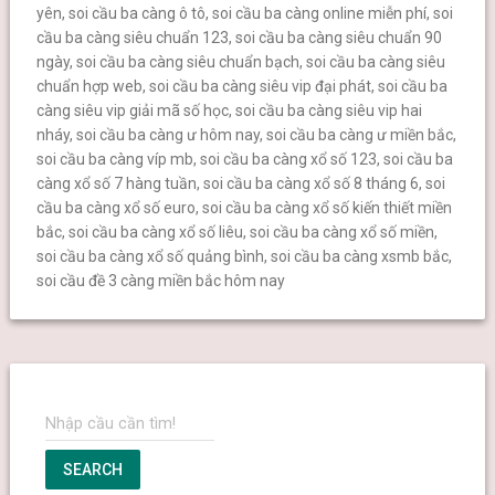
yên
,
soi cầu ba càng ô tô
,
soi cầu ba càng online miễn phí
,
soi
cầu ba càng siêu chuẩn 123
,
soi cầu ba càng siêu chuẩn 90
ngày
,
soi cầu ba càng siêu chuẩn bạch
,
soi cầu ba càng siêu
chuẩn hợp web
,
soi cầu ba càng siêu vip đại phát
,
soi cầu ba
càng siêu vip giải mã số học
,
soi cầu ba càng siêu vip hai
nháy
,
soi cầu ba càng ư hôm nay
,
soi cầu ba càng ư miền bắc
,
soi cầu ba càng víp mb
,
soi cầu ba càng xổ số 123
,
soi cầu ba
càng xổ số 7 hàng tuần
,
soi cầu ba càng xổ số 8 tháng 6
,
soi
cầu ba càng xổ số euro
,
soi cầu ba càng xổ số kiến thiết miền
bắc
,
soi cầu ba càng xổ số liêu
,
soi cầu ba càng xổ số miền
,
soi cầu ba càng xổ số quảng bình
,
soi cầu ba càng xsmb bắc
,
soi cầu đề 3 càng miền bắc hôm nay
SEARCH