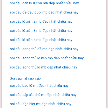
soi cầu dàn lô 8 con mb đẹp nhất chiều nay
soi cầu đề đầu đuôi mb đẹp nhất chiều nay
soi cầu lô xiên 2 mb đẹp nhất chiều nay
soi cầu lô xiên 3 mb đẹp nhất chiều nay
soi cầu lô xiên 4 mb đẹp nhất chiều nay
soi cầu song thủ đề mb đẹp nhất chiều nay
soi cầu song thủ lô kép mb đẹp nhất chiều nay
soi cầu song thủ lô mb đẹp nhất chiều nay
Soi cầu mt cao cấp
soi cầu bao lô mt đẹp nhất chiều nay
soi cầu cặp xíu chủ mt đẹp nhất chiều nay
soi cầu đặc biệt mt đẹp nhất chiều nay