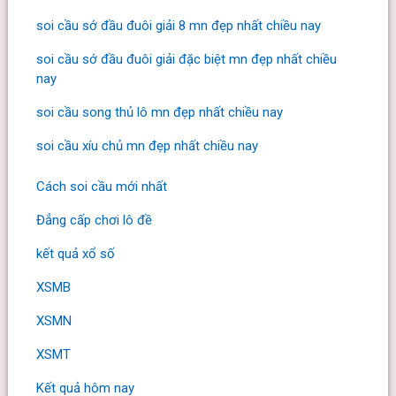
soi cầu sớ đầu đuôi giải 8 mn đẹp nhất chiều nay
soi cầu sớ đầu đuôi giải đặc biệt mn đẹp nhất chiều
nay
soi cầu song thủ lô mn đẹp nhất chiều nay
soi cầu xíu chủ mn đẹp nhất chiều nay
Cách soi cầu mới nhất
Đẳng cấp chơi lô đề
kết quả xổ số
XSMB
XSMN
XSMT
Kết quả hôm nay