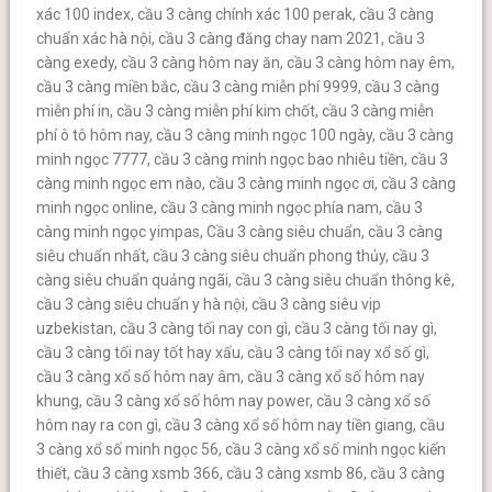
xác 100 index
,
cầu 3 càng chính xác 100 perak
,
cầu 3 càng
chuẩn xác hà nội
,
cầu 3 càng đăng chay nam 2021
,
cầu 3
càng exedy
,
cầu 3 càng hôm nay ăn
,
cầu 3 càng hôm nay êm
,
cầu 3 càng miền bắc
,
cầu 3 càng miễn phí 9999
,
cầu 3 càng
miễn phí in
,
cầu 3 càng miễn phí kim chốt
,
cầu 3 càng miễn
phí ô tô hôm nay
,
cầu 3 càng minh ngọc 100 ngày
,
cầu 3 càng
minh ngọc 7777
,
cầu 3 càng minh ngọc bao nhiêu tiền
,
cầu 3
càng minh ngọc em nào
,
cầu 3 càng minh ngọc ơi
,
cầu 3 càng
minh ngọc online
,
cầu 3 càng minh ngọc phía nam
,
cầu 3
càng minh ngọc yimpas
,
Cầu 3 càng siêu chuẩn
,
cầu 3 càng
siêu chuẩn nhất
,
cầu 3 càng siêu chuẩn phong thủy
,
cầu 3
càng siêu chuẩn quảng ngãi
,
cầu 3 càng siêu chuẩn thông kê
,
cầu 3 càng siêu chuẩn y hà nội
,
cầu 3 càng siêu vip
uzbekistan
,
cầu 3 càng tối nay con gì
,
cầu 3 càng tối nay gì
,
cầu 3 càng tối nay tốt hay xấu
,
cầu 3 càng tối nay xổ số gì
,
cầu 3 càng xổ số hôm nay âm
,
cầu 3 càng xổ số hôm nay
khung
,
cầu 3 càng xổ số hôm nay power
,
cầu 3 càng xổ số
hôm nay ra con gì
,
cầu 3 càng xổ số hôm nay tiền giang
,
cầu
3 càng xổ số minh ngọc 56
,
cầu 3 càng xổ số minh ngọc kiến
thiết
,
cầu 3 càng xsmb 366
,
cầu 3 càng xsmb 86
,
cầu 3 càng