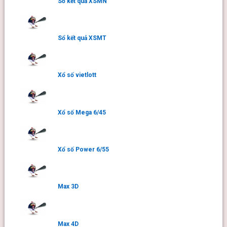
Sổ kết quả XSMN
Sổ kết quả XSMT
Xổ số vietlott
Xổ số Mega 6/45
Xổ số Power 6/55
Max 3D
Max 4D