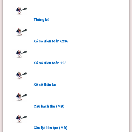
Thống kê
Xổ số điện toán 6x36
Xổ số điện toán 123
Xổ số thần tài
Cầu bạch thủ (MB)
Cầu lật liên tục (MB)