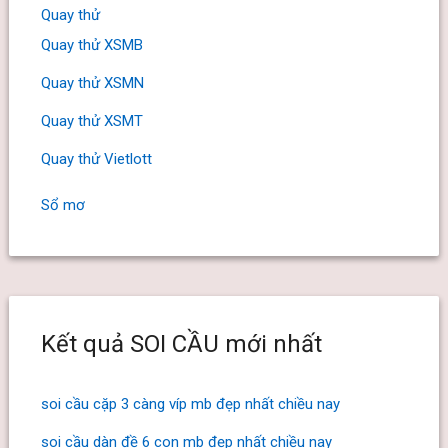
Quay thử
Quay thử XSMB
Quay thử XSMN
Quay thử XSMT
Quay thử Vietlott
Sổ mơ
Kết quả SOI CẦU mới nhất
soi cầu cặp 3 càng víp mb đẹp nhất chiều nay
soi cầu dàn đề 6 con mb đẹp nhất chiều nay