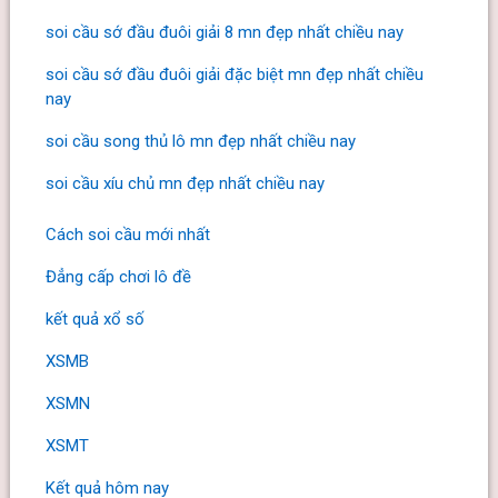
soi cầu sớ đầu đuôi giải 8 mn đẹp nhất chiều nay
soi cầu sớ đầu đuôi giải đặc biệt mn đẹp nhất chiều
nay
soi cầu song thủ lô mn đẹp nhất chiều nay
soi cầu xíu chủ mn đẹp nhất chiều nay
Cách soi cầu mới nhất
Đẳng cấp chơi lô đề
kết quả xổ số
XSMB
XSMN
XSMT
Kết quả hôm nay