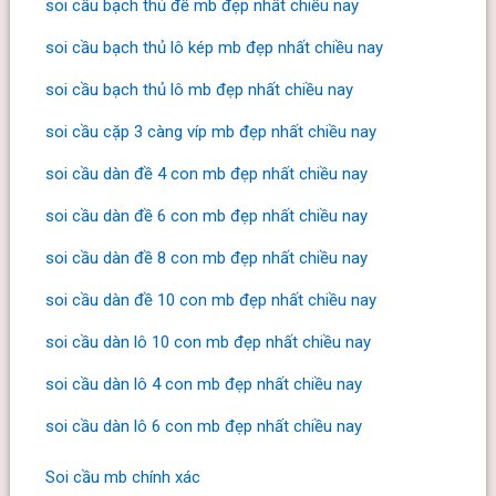
soi cầu bạch thủ đề mb đẹp nhất chiều nay
soi cầu bạch thủ lô kép mb đẹp nhất chiều nay
soi cầu bạch thủ lô mb đẹp nhất chiều nay
soi cầu cặp 3 càng víp mb đẹp nhất chiều nay
soi cầu dàn đề 4 con mb đẹp nhất chiều nay
soi cầu dàn đề 6 con mb đẹp nhất chiều nay
soi cầu dàn đề 8 con mb đẹp nhất chiều nay
soi cầu dàn đề 10 con mb đẹp nhất chiều nay
soi cầu dàn lô 10 con mb đẹp nhất chiều nay
soi cầu dàn lô 4 con mb đẹp nhất chiều nay
soi cầu dàn lô 6 con mb đẹp nhất chiều nay
Soi cầu mb chính xác