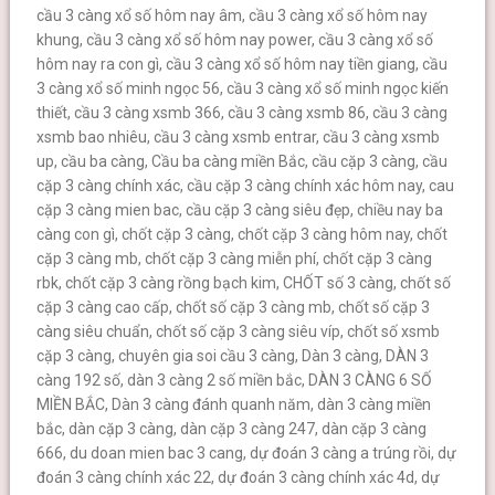
cầu 3 càng xổ số hôm nay âm
,
cầu 3 càng xổ số hôm nay
khung
,
cầu 3 càng xổ số hôm nay power
,
cầu 3 càng xổ số
hôm nay ra con gì
,
cầu 3 càng xổ số hôm nay tiền giang
,
cầu
3 càng xổ số minh ngọc 56
,
cầu 3 càng xổ số minh ngọc kiến
thiết
,
cầu 3 càng xsmb 366
,
cầu 3 càng xsmb 86
,
cầu 3 càng
xsmb bao nhiêu
,
cầu 3 càng xsmb entrar
,
cầu 3 càng xsmb
up
,
cầu ba càng
,
Cầu ba càng miền Bắc
,
cầu cặp 3 càng
,
cầu
cặp 3 càng chính xác
,
cầu cặp 3 càng chính xác hôm nay
,
cau
cặp 3 càng mien bac
,
cầu cặp 3 càng siêu đẹp
,
chiều nay ba
càng con gì
,
chốt cặp 3 càng
,
chốt cặp 3 càng hôm nay
,
chốt
cặp 3 càng mb
,
chốt cặp 3 càng miễn phí
,
chốt cặp 3 càng
rbk
,
chốt cặp 3 càng rồng bạch kim
,
CHỐT số 3 càng
,
chốt số
cặp 3 càng cao cấp
,
chốt số cặp 3 càng mb
,
chốt số cặp 3
càng siêu chuẩn
,
chốt số cặp 3 càng siêu víp
,
chốt số xsmb
cặp 3 càng
,
chuyên gia soi cầu 3 càng
,
Dàn 3 càng
,
DÀN 3
càng 192 số
,
dàn 3 càng 2 số miền bắc
,
DÀN 3 CÀNG 6 SỐ
MIỀN BẮC
,
Dàn 3 càng đánh quanh năm
,
dàn 3 càng miền
bắc
,
dàn cặp 3 càng
,
dàn cặp 3 càng 247
,
dàn cặp 3 càng
666
,
du doan mien bac 3 cang
,
dự đoán 3 càng a trúng rồi
,
dự
đoán 3 càng chính xác 22
,
dự đoán 3 càng chính xác 4d
,
dự