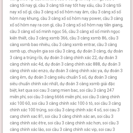
càng tối nay gì
,
cầu 3 càng tối nay tốt hay xấu
,
cầu 3 càng tối
nay xổ số gì
,
cầu 3 càng xổ số hôm nay âm
,
cầu 3 càng xổ số
hôm nay khung
,
cầu 3 càng xổ số hôm nay power
,
cầu 3 càng
xổ số hôm nay ra con gì
,
cầu 3 càng xổ số hôm nay tiền giang
,
cầu 3 càng xổ số minh ngọc 56
,
cầu 3 càng xổ số minh ngọc
kiến thiết
,
cầu 3 càng xsmb 366
,
cầu 3 càng xsmb 86
,
cầu 3
càng xsmb bao nhiêu
,
cầu 3 càng xsmb entrar
,
cầu 3 càng
xsmb up
,
chuyên gia soi cầu 3 càng
,
dự đoán 3 càng
,
dự đoán
3 càng a trúng rồi
,
dự đoán 3 càng chính xác 22
,
dự đoán 3
càng chính xác 4d
,
dự đoán 3 càng chính xác 888
,
dự đoán 3
càng chính xác enzo
,
dự đoán 3 càng chính xác ya
,
dự đoán 3
càng êm
,
dự đoán 3 càng siêu chuẩn 5 số
,
dự đoán 3 càng
siêu chuẩn chính xác nhất
,
dự đoán 3 càng xsmb giải đặc
biệt
,
ket qua soi cau 3 cang mien bac
,
soi cầu 3 càng 247
miễn phí
,
soi cầu 3 càng 6666 miễn phí
,
soi cầu 3 càng chính
xác 100 60
,
soi cầu 3 càng chính xác 100 ô tô
,
soi cầu 3 càng
chính xác 100 trúng
,
soi cầu 3 càng chính xác 4 số
,
soi cau 3
cang chinh xac 81
,
soi cầu 3 càng chính xác an
,
soi cầu 3
càng chính xác être
,
soi cầu 3 càng chính xác hơn
,
soi cầu 3
càng chính xác lào
,
soi cầu 3 càng chính xác vip
,
soi cau 3