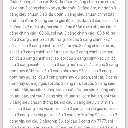
đoán 3 càng chính xác 888
,
dự đoán 3 càng chính xác enzo
,
dự đoán 3 càng chính xác ya
,
dự đoán 3 càng êm
,
dự đoán 3
càng siêu chuẩn 5 số
,
dự đoán 3 càng siêu chuẩn chính xác
nhất
,
dự đoán 3 càng xsmb giải đặc biệt
,
đánh 3 càng
,
soi cầu
3 càng 247 miễn phí
,
soi cầu 3 càng 6666 miễn phí
,
soi cầu 3
càng chính xác 100 60
,
soi cầu 3 càng chính xác 100 ô tô
,
soi
cầu 3 càng chính xác 100 trúng
,
soi cầu 3 càng chính xác 4
số
,
soi cau 3 cang chinh xac 81
,
soi cầu 3 càng chính xác an
,
soi cầu 3 càng chính xác être
,
soi cầu 3 càng chính xác hơn
,
soi cầu 3 càng chính xác lào
,
soi cầu 3 càng chính xác vip
,
soi
cầu 3 càng exciter
,
soi cau 3 cang hom nay 02
,
soi cau 3 cang
hom nay 6/45
,
soi cầu 3 càng hôm nay 96
,
soi cau 3 cang
hom nay ău
,
soi cầu 3 càng hôm nay dự đoán
,
soi cau 3 cang
hom nay quang ngai
,
soi cầu 3 càng mn
,
soi cầu 3 càng siêu
chuẩn 555
,
soi cầu 3 càng siêu chuẩn ăn
,
soi cầu 3 càng siêu
chuẩn bắc
,
soi cầu 3 càng siêu chuẩn soi cam kết ăn
,
soi cầu
3 càng siêu chuẩn thông kê
,
soi cau 3 cang sieu vip 3 mien
,
soi cau 3 cang sieu vip ăn
,
soi cau 3 cang sieu vip giai duoi
,
soi
cau 3 cang sieu vip pg
,
soi cầu 3 càng tỷ lệ trúng 99
,
soi cau 3
cang vip
,
soi cầu 3 càng vip 56
,
soi cầu 3 càng vip 7777
,
soi
cầu 3 càng vip ân
,
soi cầu 3 càng vip hôm nay
,
soi cau 3 càng