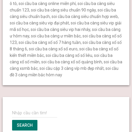
ô tô
,
soi cầu ba càng online miễn phí
,
soi cầu ba càng siêu
chuẩn 123
,
soi cầu ba càng siêu chuẩn 90 ngày
,
soi cầu ba
càng siêu chuẩn bạch
,
soi cầu ba càng siêu chuẩn hợp web
,
soi cầu ba càng siêu vip đại phát
,
soi cầu ba càng siêu vip giải
mã số học
,
soi cầu ba càng siêu vip hai nháy
,
soi cầu ba càng
ư hôm nay
,
soi cầu ba càng ư miền bắc
,
soi cầu ba càng xổ số
123
,
soi cầu ba càng xổ số 7 hàng tuần
,
soi cầu ba càng xổ số
8 tháng 6
,
soi cầu ba càng xổ số euro
,
soi cầu ba càng xổ số
kiến thiết miền bắc
,
soi cầu ba càng xổ số liêu
,
soi cầu ba
càng xổ số miền
,
soi cầu ba càng xổ số quảng bình
,
soi cầu ba
càng xsmb bắc
,
soi cầu cặp 3 càng víp mb đẹp nhất
,
soi cầu
đề 3 càng miền bắc hôm nay
SEARCH