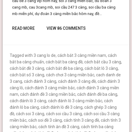
cầu de 3 càng vip hom nay, soi 3 càng miền bắc, du doan 3
cang mb, cau 3cang mb, soi cầu 247 3 càng, soi cầu ba càng
mb miễn phí, dự đoán 3 càng miền bắc hôm nay, đề…
READ MORE
VIEW 86 COMMENTS
Tagged with
3 cang lo de
,
cách bắt 3 càng miền nam
,
cách
bắt ba càng chuẩn
,
cách bắt ba càng đề
,
cách bắt cầu 3 càng
,
cách bắt đề 3 càng
,
cách bắt đề ba càng
,
cách bắt lô 3 càng
,
cách bắt số 3 càng
,
cách chơi 3 càng miền bắc
,
cach danh de
3 cang
,
cách đánh 3 càng
,
cách đánh 3 càng đề
,
cách đánh 3
càng lô
,
cách đánh 3 càng miền bắc
,
cách đánh 3 càng miền
nam
,
cách đánh đề 3 càng miền bắc
,
cách đánh đề ba càng
,
cách đánh lô 3 càng
,
cách đánh lô 3 càng miền bắc
,
cách
đánh lô ba càng
,
cách đánh lô đề 3 càng
,
cách ghép 3 càng
đề
,
cách soi 3 càng
,
cách soi cầu 3 càng
,
cách soi cầu 3 càng
miền bắc
,
cách soi đề 3 càng
,
cách tính 3 càng đề
,
cách tính 3
càng miền bắc
,
cách tính ăn đề 3 càng
,
cách tính ba càng