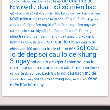
dự đoán xổ số
xổ số chính xác
dự đoán xổ số hà nội
dự đoán xổ số miền bắc
hôm nay
giờ vàng chốt số
ket xo so mien bắc
ket xo so mien bắc truc tiep
KQXS miền trung
kết quả lô đề
kq xổ số miền bắc
lo kep xo so
Lô đẹp hôm nay
lô đề miền trung hôm nay
LẤY
mien bắc
lấy số cầu đẹp chốt chuẩn
Phương
SỐ Dự Đoán XSMT
pháp tính lô chuẩn đánh hàng ngày
quay thử kqxsmb
soi cau lo de
hôm nay
soi cau lo de
Rồng Bạch Kim
soi cau
soi cau lo de chuan 668
chinh xac 100
lo de dep
soi cau lo de khung
3 ngay
soi cau lo de kqxs 3 mien
soi cau lo
de mt
soi cau lo de online
soi cầu 3 miền
soi cầu ba
soi cầu bạch thủ đề
soi cầu bạch thủ lô
càng siêu víp
Xổ số
soi cầu miền trung
soi cầu hôm nay
Thống kê đầu đuôi
miền Bắc hôm nay