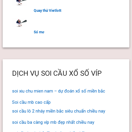
Quay thử Vietlott
Sổ mơ
DỊCH VỤ SOI CẦU XỔ SỐ VÍP
soi xiu chu mien nam – dự đoán xổ số miền bắc
Soi cầu mb cao cấp
soi cầu lô 2 nháy miền bắc siêu chuẩn chiều nay
soi cầu ba càng víp mb đẹp nhất chiều nay