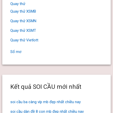
Quay thử
Quay thử XSMB
Quay thử XSMN
Quay thử XSMT
Quay thử Vietlott
Sổ mơ
Kết quả SOI CẦU mới nhất
soi cầu ba càng víp mb đẹp nhất chiều nay
soi cầu dàn đề 8 con mb đẹp nhất chiều nay