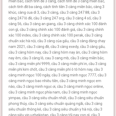
miền bắc
,
cách tính đề 3 càng
,
cách tính đề 3 càng miền bắc
,
cách tính đề ba càng
,
cách tính tiền 3 càng miền bắc
,
càng 3
khúc
,
càng cua dì 3
,
cầu 3 càng
,
cầu 3 càng 247 88
,
cầu 3
càng 247 lô đề
,
cầu 3 càng 247 org
,
cầu 3 càng 4 số
,
cầu 3
càng 56
,
cầu 3 càng an giang
,
cầu 3 càng chính xác 100 đánh
con gì
,
cầu 3 càng chính xác 100 đánh giá
,
cầu 3 càng chính
xác 100 index
,
cầu 3 càng chính xác 100 perak
,
cầu 3 càng
chuẩn xác hà nội
,
cầu 3 càng của gấu
,
cầu 3 càng đăng chay
nam 2021
,
cầu 3 càng đề
,
cầu 3 càng exedy
,
cầu 3 càng gấu
,
cầu 3 càng hôm nay
,
cầu 3 càng hôm nay ăn
,
cầu 3 càng hôm
nay êm
,
cầu 3 càng lô
,
cau 3 cang mb
,
cầu 3 càng miền bắc
,
cầu 3 càng miễn phí 9999
,
cầu 3 càng miễn phí in
,
cầu 3 càng
miễn phí kim chốt
,
cầu 3 càng miễn phí ô tô hôm nay
,
cầu 3
càng minh ngọc 100 ngày
,
cầu 3 càng minh ngọc 7777
,
cầu 3
càng minh ngọc bao nhiêu tiền
,
cầu 3 càng minh ngọc em
nào
,
cầu 3 càng minh ngọc ơi
,
cầu 3 càng minh ngọc online
,
cầu 3 càng minh ngọc phía nam
,
cầu 3 càng minh ngọc
yimpas
,
cầu 3 càng siêu chuẩn nhất
,
cầu 3 càng siêu chuẩn
phong thủy
,
cầu 3 càng siêu chuẩn quảng ngãi
,
cầu 3 càng
siêu chuẩn thông kê
,
cầu 3 càng siêu chuẩn y hà nội
,
cầu 3
càng siêu vip uzbekistan
,
cầu 3 càng tối nay con gì
,
cầu 3