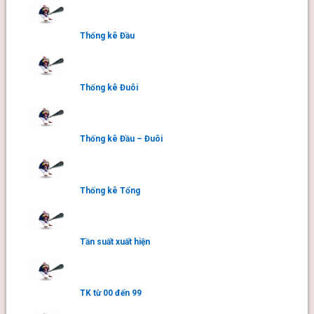
Thống kê Đầu
Thống kê Đuôi
Thống kê Đầu – Đuôi
Thống kê Tổng
Tần suất xuất hiện
TK từ 00 đến 99