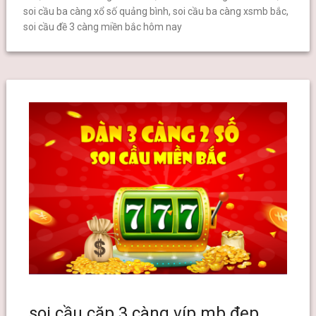
soi cầu ba càng xổ số quảng bình
,
soi cầu ba càng xsmb bắc
,
soi cầu đề 3 càng miền bắc hôm nay
soi cầu cặp 3 càng víp mb đẹp