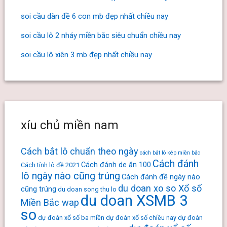
soi cầu dàn đề 6 con mb đẹp nhất chiều nay
soi cầu lô 2 nháy miền bắc siêu chuẩn chiều nay
soi cầu lô xiên 3 mb đẹp nhất chiều nay
xíu chủ miền nam
Cách bắt lô chuẩn theo ngày
cách bắt lô kép miền bắc
Cách đánh
Cách đánh de ăn 100
Cách tính lô đề 2021
lô ngày nào cũng trúng
Cách đánh đề ngày nào
du doan xo so Xổ số
cũng trúng
du doan song thu lo
du doan XSMB 3
Miền Bắc wap
so
dự đoán xổ số ba miền
dự đoán xổ số chiều nay
dự đoán