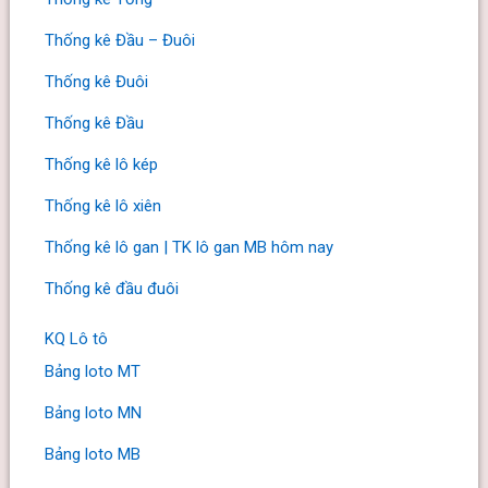
Thống kê Đầu – Đuôi
Thống kê Đuôi
Thống kê Đầu
Thống kê lô kép
Thống kê lô xiên
Thống kê lô gan | TK lô gan MB hôm nay
Thống kê đầu đuôi
KQ Lô tô
Bảng loto MT
Bảng loto MN
Bảng loto MB