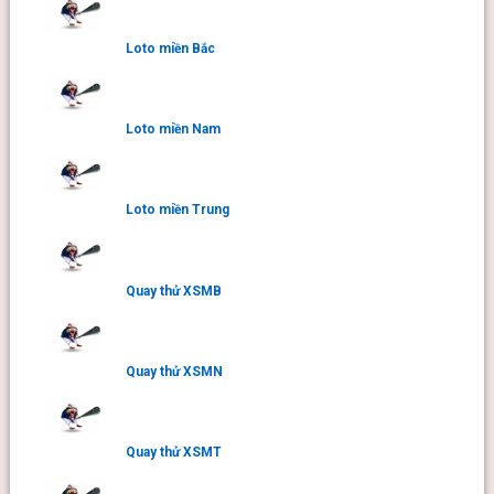
Loto miền Bắc
Loto miền Nam
Loto miền Trung
Quay thử XSMB
Quay thử XSMN
Quay thử XSMT