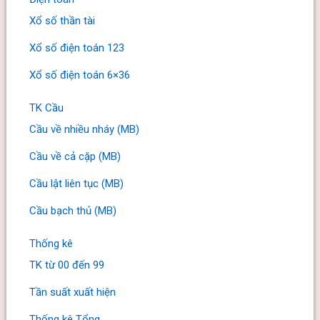
Xổ số thần tài
Xổ số điện toán 123
Xổ số điện toán 6×36
TK Cầu
Cầu về nhiều nháy (MB)
Cầu về cả cặp (MB)
Cầu lật liên tục (MB)
Cầu bạch thủ (MB)
Thống kê
TK từ 00 đến 99
Tần suất xuất hiện
Thống kê Tổng