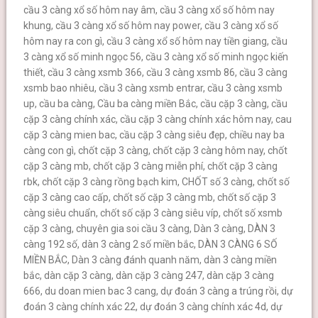
cầu 3 càng xổ số hôm nay âm
,
cầu 3 càng xổ số hôm nay
khung
,
cầu 3 càng xổ số hôm nay power
,
cầu 3 càng xổ số
hôm nay ra con gì
,
cầu 3 càng xổ số hôm nay tiền giang
,
cầu
3 càng xổ số minh ngọc 56
,
cầu 3 càng xổ số minh ngọc kiến
thiết
,
cầu 3 càng xsmb 366
,
cầu 3 càng xsmb 86
,
cầu 3 càng
xsmb bao nhiêu
,
cầu 3 càng xsmb entrar
,
cầu 3 càng xsmb
up
,
cầu ba càng
,
Cầu ba càng miền Bắc
,
cầu cặp 3 càng
,
cầu
cặp 3 càng chính xác
,
cầu cặp 3 càng chính xác hôm nay
,
cau
cặp 3 càng mien bac
,
cầu cặp 3 càng siêu đẹp
,
chiều nay ba
càng con gì
,
chốt cặp 3 càng
,
chốt cặp 3 càng hôm nay
,
chốt
cặp 3 càng mb
,
chốt cặp 3 càng miễn phí
,
chốt cặp 3 càng
rbk
,
chốt cặp 3 càng rồng bạch kim
,
CHỐT số 3 càng
,
chốt số
cặp 3 càng cao cấp
,
chốt số cặp 3 càng mb
,
chốt số cặp 3
càng siêu chuẩn
,
chốt số cặp 3 càng siêu víp
,
chốt số xsmb
cặp 3 càng
,
chuyên gia soi cầu 3 càng
,
Dàn 3 càng
,
DÀN 3
càng 192 số
,
dàn 3 càng 2 số miền bắc
,
DÀN 3 CÀNG 6 SỐ
MIỀN BẮC
,
Dàn 3 càng đánh quanh năm
,
dàn 3 càng miền
bắc
,
dàn cặp 3 càng
,
dàn cặp 3 càng 247
,
dàn cặp 3 càng
666
,
du doan mien bac 3 cang
,
dự đoán 3 càng a trúng rồi
,
dự
đoán 3 càng chính xác 22
,
dự đoán 3 càng chính xác 4d
,
dự