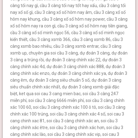
càng tối nay gì
,
cầu 3 càng tối nay tốt hay xấu
,
cầu 3 càng tối
nay xổ số gì
,
cầu 3 càng xổ số hôm nay âm
,
cầu 3 càng xổ số
hôm nay khung
,
cầu 3 càng xổ số hôm nay power
,
cầu 3 càng
xổ số hôm nay ra con gì
,
cầu 3 càng xổ số hôm nay tiền giang
,
cầu 3 càng xổ số minh ngọc 56
,
cầu 3 càng xổ số minh ngọc
kiến thiết
,
cầu 3 càng xsmb 366
,
cầu 3 càng xsmb 86
,
cầu 3
càng xsmb bao nhiêu
,
cầu 3 càng xsmb entrar
,
cầu 3 càng
xsmb up
,
chuyên gia soi cầu 3 càng
,
dự đoán 3 càng
,
dự đoán
3 càng a trúng rồi
,
dự đoán 3 càng chính xác 22
,
dự đoán 3
càng chính xác 4d
,
dự đoán 3 càng chính xác 888
,
dự đoán 3
càng chính xác enzo
,
dự đoán 3 càng chính xác ya
,
dự đoán 3
càng êm
,
dự đoán 3 càng siêu chuẩn 5 số
,
dự đoán 3 càng
siêu chuẩn chính xác nhất
,
dự đoán 3 càng xsmb giải đặc
biệt
,
ket qua soi cau 3 cang mien bac
,
soi cầu 3 càng 247
miễn phí
,
soi cầu 3 càng 6666 miễn phí
,
soi cầu 3 càng chính
xác 100 60
,
soi cầu 3 càng chính xác 100 ô tô
,
soi cầu 3 càng
chính xác 100 trúng
,
soi cầu 3 càng chính xác 4 số
,
soi cau 3
cang chinh xac 81
,
soi cầu 3 càng chính xác an
,
soi cầu 3
càng chính xác être
,
soi cầu 3 càng chính xác hơn
,
soi cầu 3
càng chính xác lào
,
soi cầu 3 càng chính xác vip
,
soi cau 3