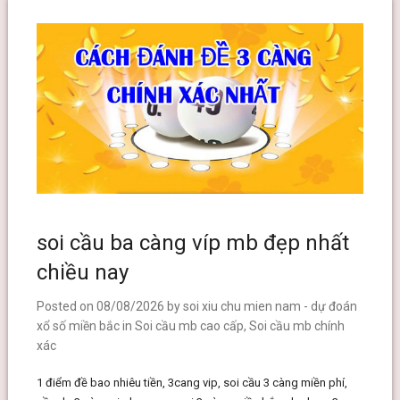
soi cầu ba càng víp mb đẹp nhất
chiều nay
Posted on
08/08/2026
by
soi xiu chu mien nam - dự đoán
xổ số miền bắc
in
Soi cầu mb cao cấp
,
Soi cầu mb chính
xác
1 điểm đề bao nhiêu tiền, 3cang vip, soi cầu 3 càng miền phí,