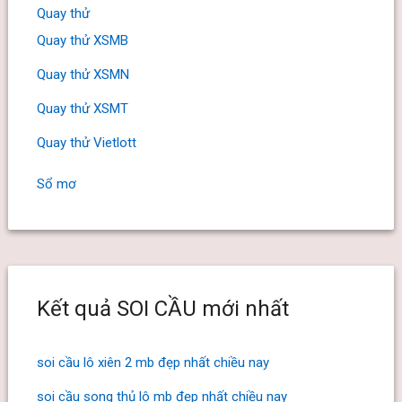
Quay thử
Quay thử XSMB
Quay thử XSMN
Quay thử XSMT
Quay thử Vietlott
Sổ mơ
Kết quả SOI CẦU mới nhất
soi cầu lô xiên 2 mb đẹp nhất chiều nay
soi cầu song thủ lô mb đẹp nhất chiều nay