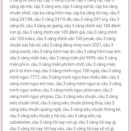
càng víp mb
,
cặp 3 càng win
,
cặp 3 càng xsmb
,
cặp ba càng
chuẩn nhất
,
cặp ba càng hôm nay
,
cặp ba càng tối nay
,
cầu 3
càng 247 88
,
cầu 3 càng 247 lô đề
,
cầu 3 càng 247 org
,
cầu 3
càng 56
,
cầu 3 càng an giang
,
cầu 3 càng chính xác 100 đánh
con gì
,
cầu 3 càng chính xác 100 đánh giá
,
cầu 3 càng chính
xác 100 index
,
cầu 3 càng chính xác 100 perak
,
cầu 3 càng
chuẩn xác hà nội
,
cầu 3 càng đăng chay nam 2021
,
cầu 3
càng exedy
,
cầu 3 càng hôm nay ăn
,
cầu 3 càng hôm nay êm
,
cầu 3 càng miền bắc
,
cầu 3 càng miễn phí 9999
,
cầu 3 càng
miễn phí in
,
cầu 3 càng miễn phí kim chốt
,
cầu 3 càng miễn
phí ô tô hôm nay
,
cầu 3 càng minh ngọc 100 ngày
,
cầu 3 càng
minh ngọc 7777
,
cầu 3 càng minh ngọc bao nhiêu tiền
,
cầu 3
càng minh ngọc em nào
,
cầu 3 càng minh ngọc ơi
,
cầu 3 càng
minh ngọc online
,
cầu 3 càng minh ngọc phía nam
,
cầu 3
càng minh ngọc yimpas
,
Cầu 3 càng siêu chuẩn
,
cầu 3 càng
siêu chuẩn nhất
,
cầu 3 càng siêu chuẩn phong thủy
,
cầu 3
càng siêu chuẩn quảng ngãi
,
cầu 3 càng siêu chuẩn thông kê
,
cầu 3 càng siêu chuẩn y hà nội
,
cầu 3 càng siêu vip
uzbekistan
,
cầu 3 càng tối nay con gì
,
cầu 3 càng tối nay gì
,
cầu 3 càng tối nay tốt hay xấu
,
cầu 3 càng tối nay xổ số gì
,